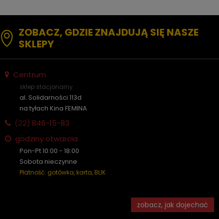
ZOBACZ, GDZIE ZNAJDUJĄ SIĘ NASZE
SKLEPY
Centrum
sklep stacjonarny
al. Solidarności 113d
na tyłach Kina FEMINA
(22)
846-15-83
godziny otwarcia
Pon-Pt 10:00 - 18:00
Sobota nieczynne
Płatność: gotówka, karta, BLIK
zobacz, jak dojechać