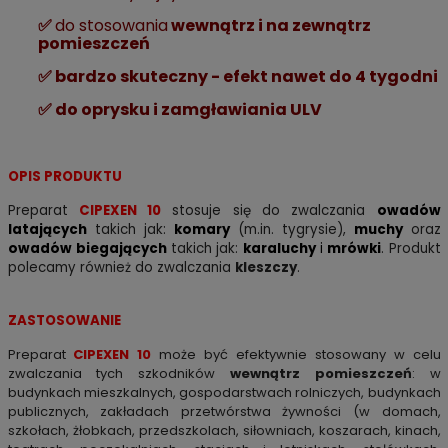
✅
do stosowania
wewnątrz i na zewnątrz
pomieszczeń
✅ bardzo skuteczny - efekt nawet do 4 tygodni
✅
do oprysku i zamgławiania ULV
OPIS PRODUKTU
Preparat
CIPEXEN 10
stosuje się do zwalczania
owadów
latających
takich jak:
komary
(m.in. tygrysie),
muchy
oraz
owadów
biegających
takich jak:
karaluchy
i
mrówki
. Produkt
polecamy również do zwalczania
kleszczy
.
ZASTOSOWANIE
Preparat
CIPEXEN 10
może być efektywnie stosowany w celu
zwalczania tych szkodników
wewnątrz pomieszczeń
: w
budynkach mieszkalnych, gospodarstwach rolniczych, budynkach
publicznych, zakładach przetwórstwa żywności (w domach,
szkołach, żłobkach, przedszkolach, siłowniach, koszarach, kinach,