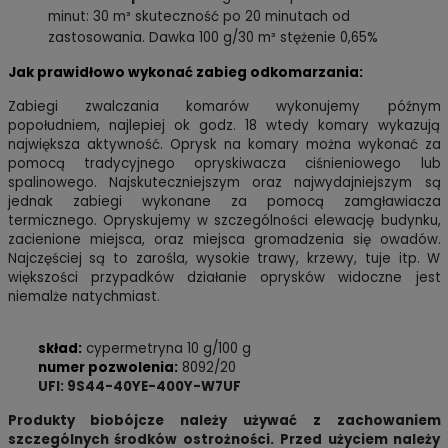
minut: 30 m³ skuteczność po 20 minutach od
zastosowania. Dawka 100 g/30 m³ stężenie 0,65%
Jak prawidłowo wykonać zabieg odkomarzania:
Zabiegi zwalczania komarów wykonujemy późnym
popołudniem, najlepiej ok godz. 18 wtedy komary wykazują
największa aktywność. Oprysk na komary można wykonać za
pomocą tradycyjnego opryskiwacza ciśnieniowego lub
spalinowego. Najskuteczniejszym oraz najwydajniejszym są
jednak zabiegi wykonane za pomocą zamgławiacza
termicznego. Opryskujemy w szczególności elewację budynku,
zacienione miejsca, oraz miejsca gromadzenia się owadów.
Najczęściej są to zarośla, wysokie trawy, krzewy, tuje itp. W
większości przypadków działanie oprysków widoczne jest
niemalże natychmiast.
skład:
cypermetryna 10 g/100 g
numer pozwolenia:
8092/20
UFI: 9S44-40YE-400Y-W7UF
Produkty biobójcze należy używać z zachowaniem
szczególnych środków ostrożności. Przed użyciem należy