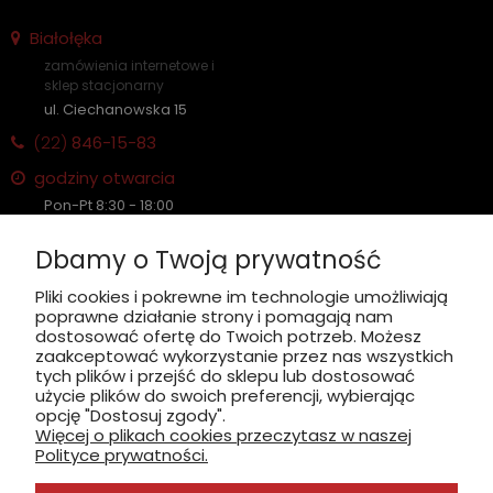
Białołęka
zamówienia internetowe i
sklep stacjonarny
ul. Ciechanowska 15
(22)
846-15-83
godziny otwarcia
Pon-Pt 8:30 - 18:00
Sobota nieczynne
Dbamy o Twoją prywatność
Płatność: gotówka, karta, BLIK
Pliki cookies i pokrewne im technologie umożliwiają
poprawne działanie strony i pomagają nam
zobacz, jak dojechać
dostosować ofertę do Twoich potrzeb. Możesz
zaakceptować wykorzystanie przez nas wszystkich
tych plików i przejść do sklepu lub dostosować
użycie plików do swoich preferencji, wybierając
opcję "Dostosuj zgody".
Więcej o plikach cookies przeczytasz w naszej
INFORMACJE
Polityce prywatności.