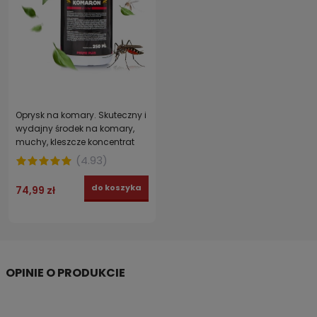
Oprysk na komary. Skuteczny i
wydajny środek na komary,
muchy, kleszcze koncentrat
KOMARON FORTE 250 ml
(
4.93
)
do koszyka
74,99 zł