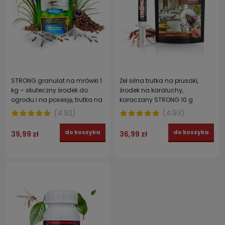
STRONG granulat na mrówki 1
Żel silna trutka na prusaki,
kg – skuteczny środek do
środek na karaluchy,
ogrodu i na posesję, trutka na
karaczany STRONG 10 g
mrówki
(
4.92
)
(
4.93
)
do koszyka
do koszyka
39,99 zł
36,99 zł