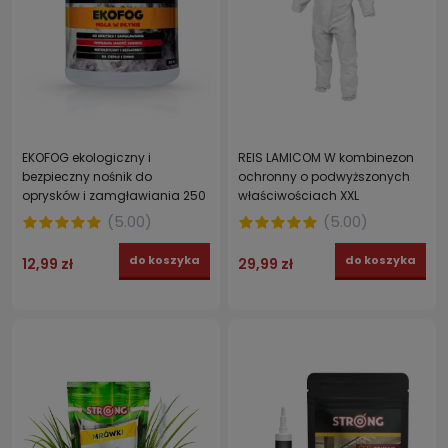
EKOFOG ekologiczny i
REIS LAMICOM W kombinezon
bezpieczny nośnik do
ochronny o podwyższonych
oprysków i zamgławiania 250
właściwościach XXL
ml
(
5.00
)
(
5.00
)
do koszyka
do koszyka
12,99 zł
29,99 zł