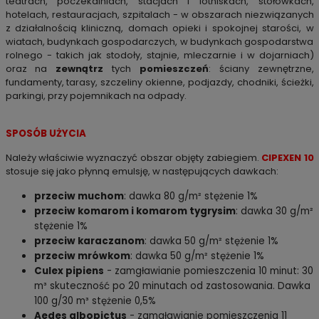
teatrach, poczekalniach,
stacjach i lotniskach, stołówkach,
hotelach, restauracjach, szpitalach - w obszarach niezwiązanych
z działalnością kliniczną, domach opieki i spokojnej
starości, w
wiatach, budynkach gospodarczych, w budynkach gospodarstwa
rolnego - takich jak stodoły, stajnie, mleczarnie i w dojarniach)
oraz na
zewnątrz
tych
pomieszczeń
: ściany zewnętrzne,
fundamenty, tarasy, szczeliny okienne, podjazdy, chodniki, ścieżki,
parkingi, przy pojemnikach na odpady.
SPOSÓB UŻYCIA
Należy właściwie wyznaczyć obszar objęty zabiegiem.
CIPEXEN 10
stosuje się jako płynną emulsję, w następujących dawkach:
przeciw muchom
: dawka 80 g/m² stężenie 1%
przeciw komarom i komarom tygrysim
: dawka 30 g/m²
stężenie 1%
przeciw karaczanom
: dawka 50 g/m² stężenie 1%
przeciw mrówkom
: dawka 50 g/m² stężenie 1%
Culex pipiens
- zamgławianie pomieszczenia 10 minut: 30
m³ skuteczność po 20 minutach od zastosowania. Dawka
100 g/30 m³ stężenie 0,5%
Aedes albopictus
- zamgławianie pomieszczenia 11