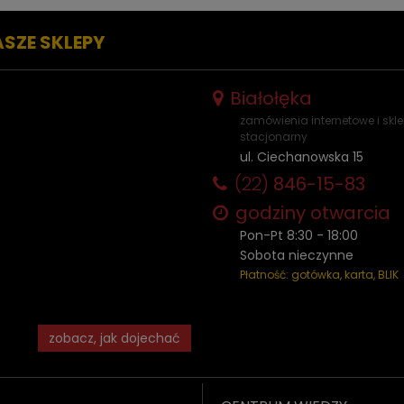
ASZE SKLEPY
Białołęka
zamówienia internetowe i skl
stacjonarny
ul. Ciechanowska 15
(22)
846-15-83
godziny otwarcia
Pon-Pt 8:30 - 18:00
Sobota nieczynne
Płatność: gotówka, karta, BLIK
zobacz, jak dojechać