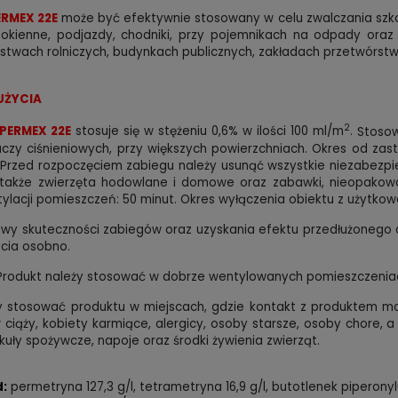
ERMEX 22E
może być efektywnie stosowany w celu zwalczania szko
y okienne, podjazdy, chodniki, przy pojemnikach na odpady or
twach rolniczych, budynkach publicznych, zakładach przetwórstw
UŻYCIA
2
PERMEX 22E
stosuje się w stężeniu 0,6% w ilości 100 ml/m
.
Stosow
czy ciśnieniowych, przy większych powierzchniach. Okres od zas
.
Przed rozpoczęciem zabiegu należy usunąć wszystkie niezabezp
także zwierzęta hodowlane i domowe oraz zabawki, nieopakowa
ylacji pomieszczeń: 50 minut.
Okres wyłączenia obiektu z użytkowa
wy skuteczności zabiegów oraz uzyskania efektu przedłużonego 
cia osobno.
rodukt należy stosować w dobrze wentylowanych pomieszczenia
y stosować produktu w miejscach, gdzie kontakt z produktem mo
 ciąży, kobiety karmiące, alergicy, osoby starsze, osoby chore,
kuły spożywcze, napoje oraz środki żywienia zwierząt.
d:
permetryna 127,3 g/l, tetrametryna 16,9 g/l, butotlenek piperonylu