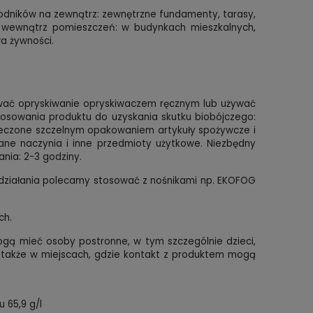
dników na zewnątrz: zewnętrzne fundamenty, tarasy,
az wewnątrz pomieszczeń: w budynkach mieszkalnych,
a żywności.
ać opryskiwanie opryskiwaczem ręcznym lub używać
tosowania produktu do uzyskania skutku biobójczego:
ieczone szczelnym opakowaniem artykuły spożywcze i
ne naczynia i inne przedmioty użytkowe. Niezbędny
nia: 2-3 godziny.
działania polecamy stosować z nośnikami np.
EKOFOG
ch.
gą mieć osoby postronne, w tym szczególnie dzieci,
 a także w miejscach, gdzie kontakt z produktem
mogą
 65,9 g/l