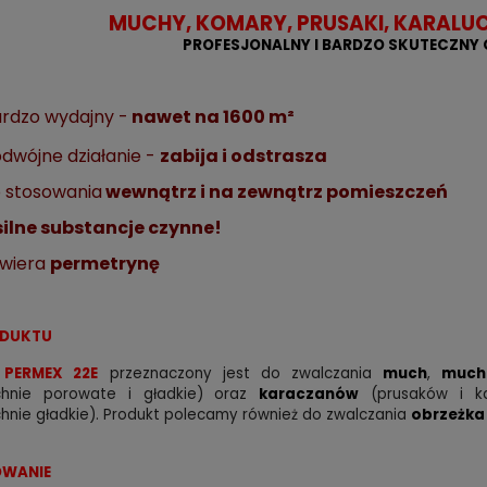
MUCHY, KOMARY, PRUSAKI, KARALUC
PROFESJONALNY I BARDZO SKUTECZNY
rdzo wydajny -
nawet na 1600 m²
dwójne działanie -
zabija i odstrasza
 stosowania
wewnątrz i na zewnątrz pomieszczeń
silne substancje czynne!
wiera
permetrynę
ODUKTU
t
PERMEX 22E
przeznaczony jest do zwalczania
much
,
much
chnie
porowate i gładkie) oraz
karaczanów
(prusaków i k
hnie gładkie).
Produkt polecamy również do zwalczania
obrzeżka
WANIE