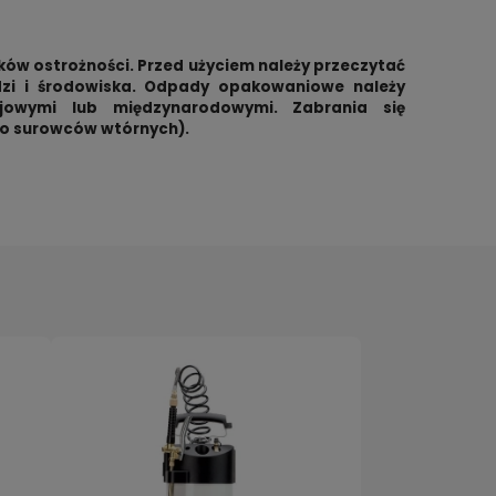
ów ostrożności. Przed użyciem należy przeczytać
erozol
AFANISEP 25 WP środek w proszku
Bomba
udzi i środowiska. Odpady opakowaniowe należy
zeni
do oprysku na mrówki i karaczany 1
karal
rajowymi lub międzynarodowymi. Zabrania się
kg
ko surowców wtórnych).
439,00 zł
32,99
zyka
do koszyka