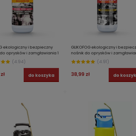
 ekologiczny i bezpieczny
GLIKOFOG ekologiczny i bezpiec
 do oprysków i zamgławiania 1
nośnik do oprysków i zamgławia
STRONG 1 l
(
4.94
)
(
4.91
)
 zł
38,99 zł
do koszyka
do koszy