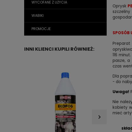
WYCOFANE Z UŻYCIA
Oprysk
P
szczelin
WABIKI
gospodars
PROMOCJE
SPOSÓB 
Preparat
INNI KLIENCI KUPILI RÓWNIEŻ:
opryskiwa
116 minut
pasze, a
czas went
Dla popra
- do naby
Uwaga!
P
Nie należ
kobiety w
mieć arty
skła