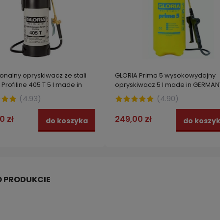
onalny opryskiwacz ze stali
GLORIA Prima 5 wysokowydajny
Profiline 405 T 5 l made in
opryskiwacz 5 l made in GERMAN
NY
(
4.93
)
(
4.90
)
0 zł
249,00 zł
do koszyka
do koszy