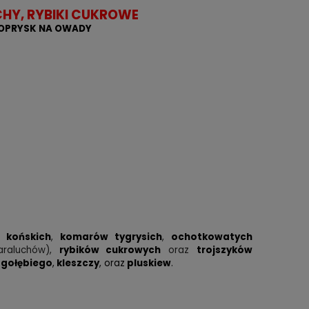
HY, RYBIKI CUKROWE
 OPRYSK NA OWADY
 końskich
,
komarów tygrysich
,
ochotkowatych
araluchów),
rybików cukrowych
oraz
trojszyków
 gołębiego
,
kleszczy
, oraz
pluskiew
.