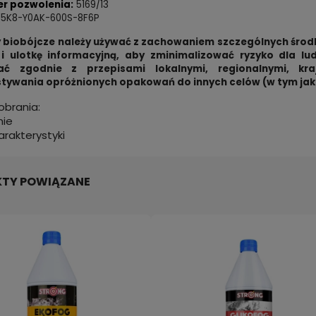
r pozwolenia:
5169/13
 Q5K8-Y0AK-600S-8F6P
 biobójcze należy używać z zachowaniem szczególnych środk
 adiuwant do oprysków i
Środek na osy i szerszenie. A
 i ulotkę informacyjną, aby zminimalizować ryzyko dla l
wiania ADEFEKT 100 ml
do likwidacji gniazd os i szers
wać zgodnie z przepisami lokalnymi, regionalnymi, k
MIOTACZ STRONG 750 ml
tywania opróżnionych opakowań do innych celów (w tym ja
zł
30,99 zł
do koszyka
do kos
pobrania:
nie
Najniższa cena:
38,99 zł
arakterystyki
TY POWIĄZANE