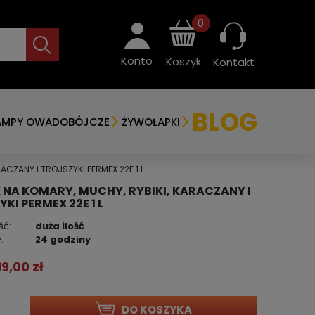
0
Konto
Koszyk
Kontakt
BLOG
AMPY OWADOBÓJCZE
ŻYWOŁAPKI
ACZANY i TROJSZYKI PERMEX 22E 1 l
 NA KOMARY, MUCHY, RYBIKI, KARACZANY I
KI PERMEX 22E 1 L
ść:
duża ilość
:
24 godziny
19,00 zł
DO KOSZYKA