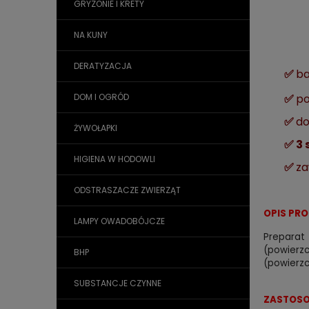
GRYZONIE I KRETY
NA KUNY
DERATYZACJA
✅
ba
✅
po
DOM I OGRÓD
✅
do
ŻYWOŁAPKI
✅ 3 
HIGIENA W HODOWLI
✅
za
ODSTRASZACZE ZWIERZĄT
OPIS PR
LAMPY OWADOBÓJCZE
Prepara
(powierz
BHP
(powierzc
SUBSTANCJE CZYNNE
ZASTOSO