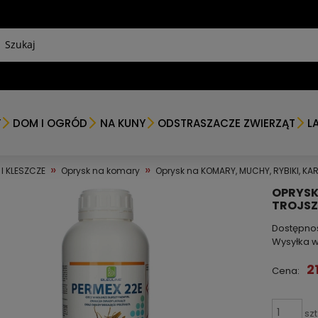
Y
DOM I OGRÓD
NA KUNY
ODSTRASZACZE ZWIERZĄT
L
»
»
I KLESZCZE
Oprysk na komary
Oprysk na KOMARY, MUCHY, RYBIKI, KAR
OPRYSK
TROJSZY
Dostępno
Wysyłka w
2
Cena:
szt