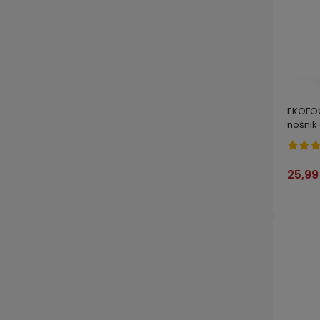
EKOFOG
nośnik
l
25,99