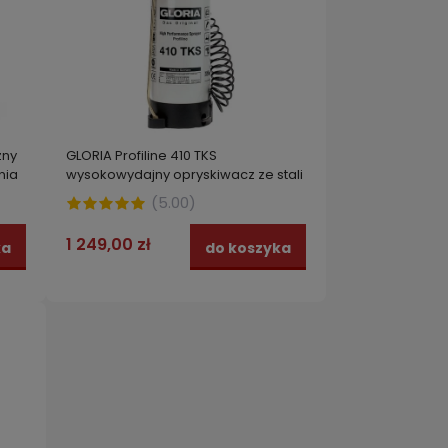
zny
GLORIA Profiline 410 TKS
nia
wysokowydajny opryskiwacz ze stali
10 l made in GERMANY
(
5.00
)
1 249,00 zł
ka
do koszyka