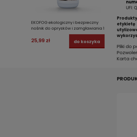
nume
UFI:
Produkty
EKOFOG ekologiczny i bezpieczny
Płynny
etykietę
nośnik do oprysków i zamgławiania 1
zamgła
utylizo
l
wykorzys
25,99 zł
19,00 
do koszyka
Pliki do 
Pozwole
Karta ch
PRODUK