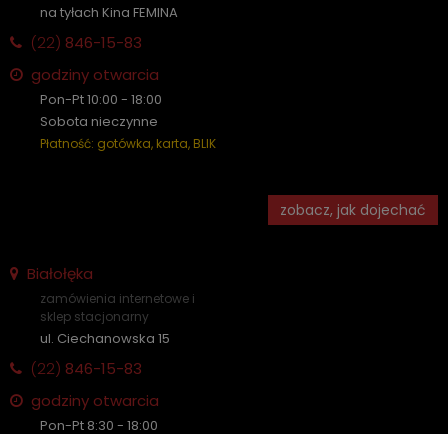
na tyłach Kina FEMINA
(22)
846-15-83
godziny otwarcia
Pon-Pt 10:00 - 18:00
Sobota nieczynne
Płatność: gotówka, karta, BLIK
zobacz, jak dojechać
Białołęka
zamówienia internetowe i
sklep stacjonarny
ul. Ciechanowska 15
(22)
846-15-83
godziny otwarcia
Pon-Pt 8:30 - 18:00
Sobota nieczynne