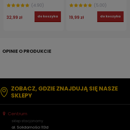
(
4.90
)
(
5.00
)
do koszyka
do koszyka
32,99 zł
19,99 zł
ZOBACZ, GDZIE ZNAJDUJĄ SIĘ NASZE
SKLEPY
Centrum
sklep stacjonarny
al. Solidarności 113d