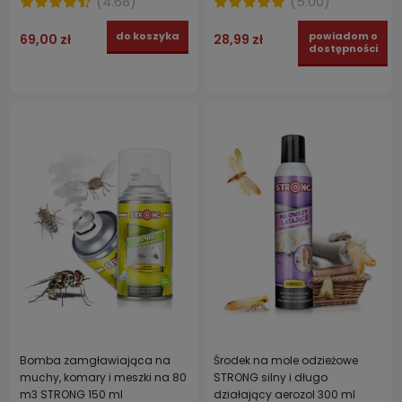
(
4.68
)
(
5.00
)
do koszyka
powiadom o
69,00 zł
28,99 zł
dostępności
Bomba zamgławiająca na
Środek na mole odzieżowe
muchy, komary i meszki na 80
STRONG silny i długo
m3 STRONG 150 ml
działający aerozol 300 ml