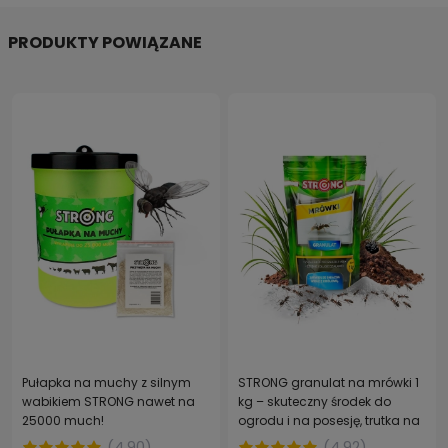
PRODUKTY POWIĄZANE
Pułapka na muchy z silnym
STRONG granulat na mrówki 1
wabikiem STRONG nawet na
kg – skuteczny środek do
25000 much!
ogrodu i na posesję, trutka na
mrówki
(
4.90
)
(
4.92
)