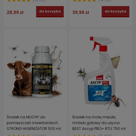
do koszyka
do koszyka
28,99 zł
39,99 zł
Środek na MUCHY do
Środek na mole, meszki,
pomieszczeń inwentarskich
mrówki gotowy do użycia
STRONG HIGIENIZATOR 500 ml
BEST Ascyp PBO+ RTU 750 ml