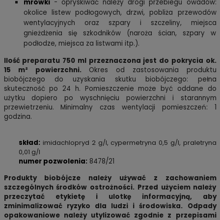
mrówki
- o
pryskiwać należy drogi przebiegu owadów:
okolice listew podłogowych, drzwi, pobliża przewodów
wentylacyjnych oraz szpary i szczeliny, miejsca
gnieżdżenia się szkodników (naroża ścian, szpary w
podłodze, miejsca za listwami itp.).
Ilość preparatu 750 ml przeznaczona jest do pokrycia ok.
15 m² powierzchni.
Okres od zastosowania produktu
biobójczego do uzyskania skutku biobójczego: pełna
skuteczność po 24 h. Pomieszczenie może być oddane do
użytku dopiero po wyschnięciu powierzchni i starannym
przewietrzeniu. Minimalny czas wentylacji pomieszczeń: 1
godzina.
skład:
imidachlopryd 2 g/l, cypermetryna 0,5 g/l, praletryna
0,01 g/l
numer pozwolenia:
8478/21
Produkty biobójcze należy używać z zachowaniem
szczególnych środków ostrożności. Przed użyciem należy
przeczytać etykietę i ulotkę informacyjną, aby
zminimalizować ryzyko dla ludzi i środowiska. Odpady
opakowaniowe należy utylizować zgodnie z przepisami