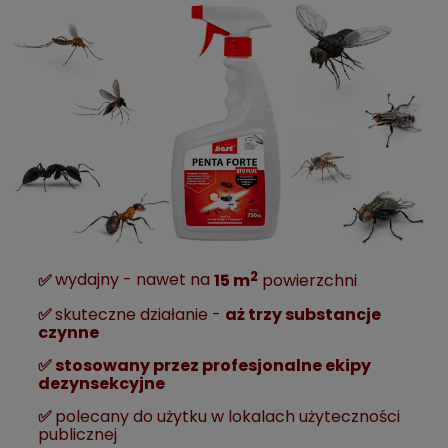
2
✅
w
ydajny - nawet na
15 m
powierzchni
✅
skuteczne działanie -
aż trzy substancje
czynne
✅
stosowany przez profesjonalne ekipy
dezynsekcyjne
✅
polecany do użytku w lokalach użyteczności
publicznej