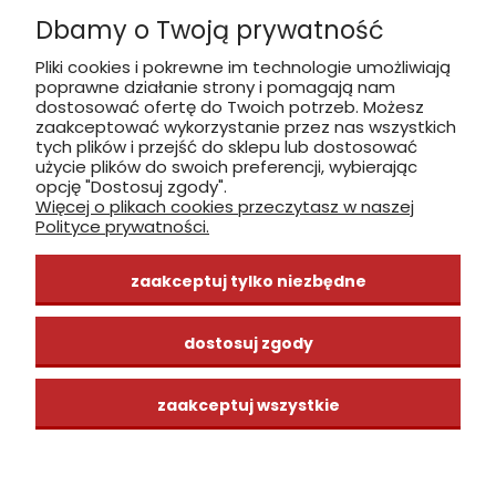
Dbamy o Twoją prywatność
Płatność: gotówka, karta, BLIK
Pliki cookies i pokrewne im technologie umożliwiają
poprawne działanie strony i pomagają nam
zobacz, jak dojechać
dostosować ofertę do Twoich potrzeb. Możesz
zaakceptować wykorzystanie przez nas wszystkich
tych plików i przejść do sklepu lub dostosować
użycie plików do swoich preferencji, wybierając
opcję "Dostosuj zgody".
Więcej o plikach cookies przeczytasz w naszej
INFORMACJE
Polityce prywatności.
ZAKUPY
zaakceptuj tylko niezbędne
CENTRUM WIEDZY
dostosuj zgody
zaakceptuj wszystkie
pokaż pełną wersję strony