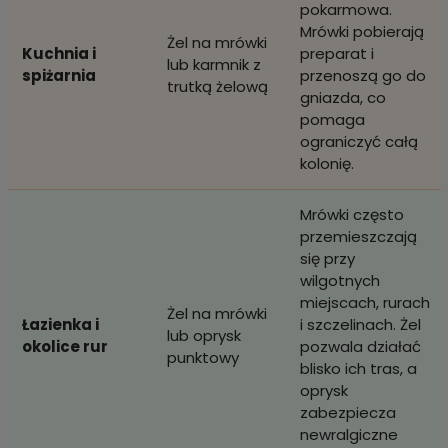
pokarmowa.
Mrówki pobierają
Żel na mrówki
Kuchnia i
preparat i
lub karmnik z
spiżarnia
przenoszą go do
trutką żelową
gniazda, co
pomaga
ograniczyć całą
kolonię.
Mrówki często
przemieszczają
się przy
wilgotnych
miejscach, rurach
Żel na mrówki
Łazienka i
i szczelinach. Żel
lub oprysk
okolice rur
pozwala działać
punktowy
blisko ich tras, a
oprysk
zabezpiecza
newralgiczne