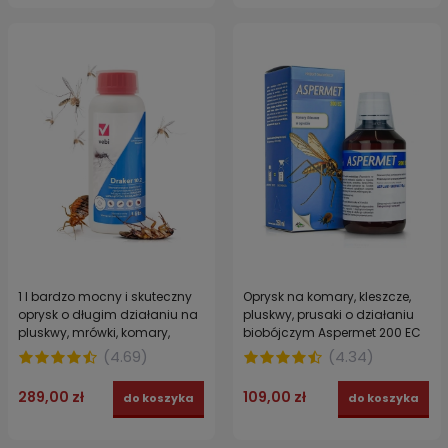
1 l bardzo mocny i skuteczny
Oprysk na komary, kleszcze,
oprysk o długim działaniu na
pluskwy, prusaki o działaniu
pluskwy, mrówki, komary,
biobójczym Aspermet 200 EC
kleszcze, osy Draker 10.2
250 ml
(
4.69
)
(
4.34
)
289,00 zł
109,00 zł
do koszyka
do koszyka