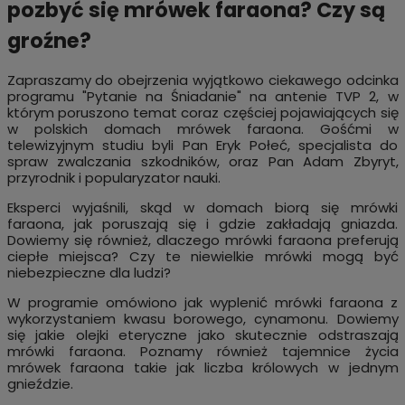
pozbyć się mrówek faraona? Czy są
groźne?
Zapraszamy do obejrzenia wyjątkowo ciekawego odcinka
programu "Pytanie na Śniadanie" na antenie TVP 2, w
którym poruszono temat coraz częściej pojawiających się
w polskich domach mrówek faraona. Gośćmi w
telewizyjnym studiu byli Pan Eryk Połeć, specjalista do
spraw zwalczania szkodników, oraz Pan Adam Zbyryt,
przyrodnik i popularyzator nauki.
Eksperci wyjaśnili, skąd w domach biorą się mrówki
faraona, jak poruszają się i gdzie zakładają gniazda.
Dowiemy się również, dlaczego mrówki faraona preferują
ciepłe miejsca? Czy te niewielkie mrówki mogą być
niebezpieczne dla ludzi?
W programie omówiono jak wyplenić mrówki faraona z
wykorzystaniem kwasu borowego, cynamonu. Dowiemy
się jakie olejki eteryczne jako skutecznie odstraszają
mrówki faraona. Poznamy również tajemnice życia
mrówek faraona takie jak liczba królowych w jednym
gnieździe.