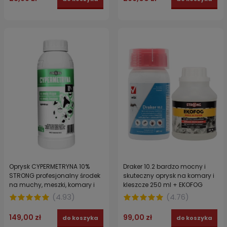
Draker 10.2 bardzo mocny i
Oprysk CYPERMETRYNA 10%
skuteczny oprysk na komary i
STRONG profesjonalny środek
kleszcze 250 ml + EKOFOG
na muchy, meszki, komary i
ekologiczny utrwalacz 250 ml
pająki 1 l
(
4.76
)
(
4.93
)
99,00 zł
149,00 zł
do koszyka
do koszyka