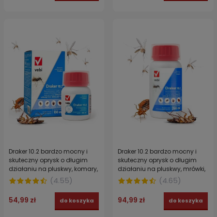
Draker 10.2 bardzo mocny i
Draker 10.2 bardzo mocny i
skuteczny oprysk o długim
skuteczny oprysk o długim
działaniu na pluskwy, komary,
działaniu na pluskwy, mrówki,
kleszcze, pchły, karaluchy 100
komary, kleszcze, osy 250 ml
(
4.55
)
(
4.65
)
ml
54,99 zł
94,99 zł
do koszyka
do koszyka