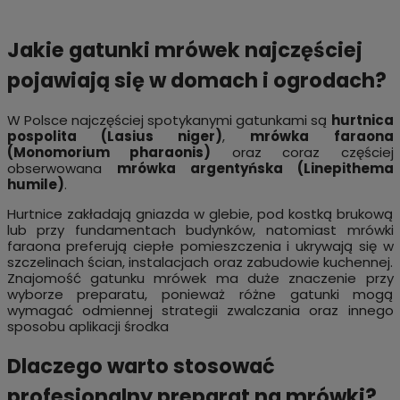
Jakie gatunki mrówek najczęściej
pojawiają się w domach i ogrodach?
W Polsce najczęściej spotykanymi gatunkami są
hurtnica
pospolita (Lasius niger)
,
mrówka faraona
(Monomorium pharaonis)
oraz coraz częściej
obserwowana
mrówka argentyńska (Linepithema
humile)
.
Hurtnice zakładają gniazda w glebie, pod kostką brukową
lub przy fundamentach budynków, natomiast mrówki
faraona preferują ciepłe pomieszczenia i ukrywają się w
szczelinach ścian, instalacjach oraz zabudowie kuchennej.
Znajomość gatunku mrówek ma duże znaczenie przy
wyborze preparatu, ponieważ różne gatunki mogą
wymagać odmiennej strategii zwalczania oraz innego
sposobu aplikacji środka
Dlaczego warto stosować
profesjonalny preparat na mrówki?