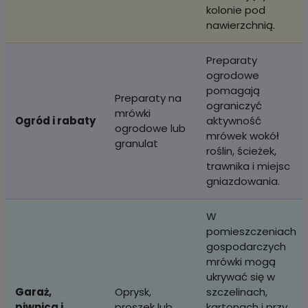
kolonie pod
nawierzchnią.
Preparaty
ogrodowe
pomagają
Preparaty na
ograniczyć
mrówki
Ogród i rabaty
aktywność
ogrodowe lub
mrówek wokół
granulat
roślin, ścieżek,
trawnika i miejsc
gniazdowania.
W
pomieszczeniach
gospodarczych
mrówki mogą
ukrywać się w
Garaż,
Oprysk,
szczelinach,
piwnica i
proszek lub
kartonach i przy