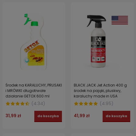
Środek na KARALUCHY, PRUSAKI
BLACK JACK Jet Action 400 g
i MRÓWKI długotrwałe
środek na pająki, pluskwy,
działanie GETOX 600 ml
karaluchy made in USA
(
4.34
)
(
4.95
)
31,99 zł
41,99 zł
do koszyka
do koszyka