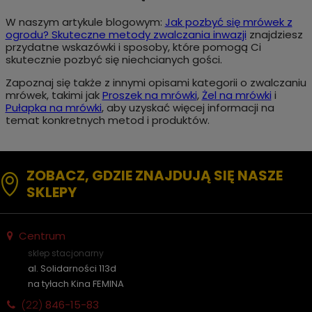
W naszym artykule blogowym:
Jak pozbyć się mrówek z
ogrodu? Skuteczne metody zwalczania inwazji
znajdziesz
przydatne wskazówki i sposoby, które pomogą Ci
skutecznie pozbyć się niechcianych gości.
Zapoznaj się także z innymi opisami kategorii o zwalczaniu
mrówek, takimi jak
Proszek na mrówki
,
Żel na mrówki
i
Pułapka na mrówki
, aby uzyskać więcej informacji na
temat konkretnych metod i produktów.
ZOBACZ, GDZIE ZNAJDUJĄ SIĘ NASZE
SKLEPY
Centrum
sklep stacjonarny
al. Solidarności 113d
na tyłach Kina FEMINA
(22)
846-15-83