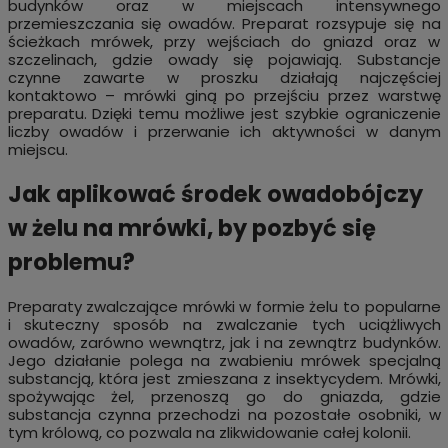
budynków oraz w miejscach intensywnego
przemieszczania się owadów. Preparat rozsypuje się na
ścieżkach mrówek, przy wejściach do gniazd oraz w
szczelinach, gdzie owady się pojawiają. Substancje
czynne zawarte w proszku działają najczęściej
kontaktowo – mrówki giną po przejściu przez warstwę
preparatu. Dzięki temu możliwe jest szybkie ograniczenie
liczby owadów i przerwanie ich aktywności w danym
miejscu.
Jak aplikować środek owadobójczy
w żelu na mrówki, by pozbyć się
problemu?
Preparaty zwalczające mrówki w formie żelu to popularne
i skuteczny sposób na zwalczanie tych uciążliwych
owadów, zarówno wewnątrz, jak i na zewnątrz budynków.
Jego działanie polega na zwabieniu mrówek specjalną
substancją, która jest zmieszana z insektycydem. Mrówki,
spożywając żel, przenoszą go do gniazda, gdzie
substancja czynna przechodzi na pozostałe osobniki, w
tym królową, co pozwala na zlikwidowanie całej kolonii.