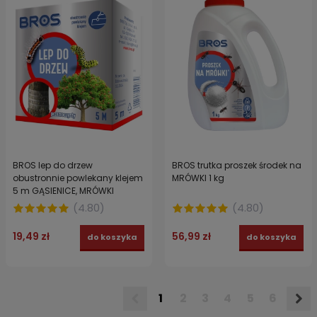
BROS lep do drzew
BROS trutka proszek środek na
obustronnie powlekany klejem
MRÓWKI 1 kg
5 m GĄSIENICE, MRÓWKI
(
4.80
)
(
4.80
)
19,49 zł
56,99 zł
do koszyka
do koszyka
1
2
3
4
5
6