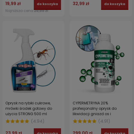
19,99 zł
32,99 zł
do koszyka
do koszyka
Najniższa cena:
29,99 zł
Oprysk na rybiki cukrowe,
CYPERMETRYNA 20%
mrówki środek gotowy do
profesjonalny oprysk do
użycia STRONG 500 ml
likwidacji gniazd os i
szerszeni. Środek do
(
4.94
)
(
4.91
)
zwalczania owadów
latających i biegających
23,99 zł
299,00 zł
do koszyka
do koszyka