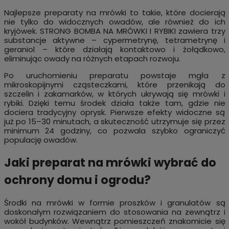
Najlepsze preparaty na mrówki to takie, które docierają
nie tylko do widocznych owadów, ale również do ich
kryjówek. STRONG BOMBA NA MRÓWKI I RYBIKI zawiera trzy
substancje aktywne – cypermetrynę, tetrametrynę i
geraniol – które działają kontaktowo i żołądkowo,
eliminując owady na różnych etapach rozwoju.
Po uruchomieniu preparatu powstaje mgła z
mikroskopijnymi cząsteczkami, które przenikają do
szczelin i zakamarków, w których ukrywają się mrówki i
rybiki. Dzięki temu środek działa także tam, gdzie nie
dociera tradycyjny oprysk. Pierwsze efekty widoczne są
już po 15–30 minutach, a skuteczność utrzymuje się przez
minimum 24 godziny, co pozwala szybko ograniczyć
populację owadów.
Jaki preparat na mrówki wybrać do
ochrony domu i ogrodu?
Środki na mrówki w formie proszków i granulatów są
doskonałym rozwiązaniem do stosowania na zewnątrz i
wokół budynków. Wewnątrz pomieszczeń znakomicie się