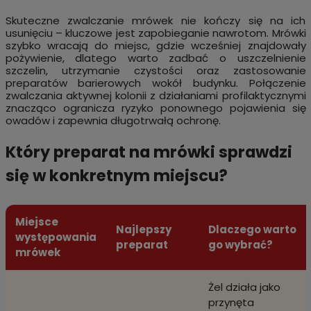
Skuteczne zwalczanie mrówek nie kończy się na ich
usunięciu – kluczowe jest zapobieganie nawrotom. Mrówki
szybko wracają do miejsc, gdzie wcześniej znajdowały
pożywienie, dlatego warto zadbać o uszczelnienie
szczelin, utrzymanie czystości oraz zastosowanie
preparatów barierowych wokół budynku. Połączenie
zwalczania aktywnej kolonii z działaniami profilaktycznymi
znacząco ogranicza ryzyko ponownego pojawienia się
owadów i zapewnia długotrwałą ochronę.
Który preparat na mrówki sprawdzi
się w konkretnym miejscu?
Miejsce
Najlepszy
Dlaczego warto
występowania
preparat
go wybrać?
mrówek
Żel działa jako
przynęta