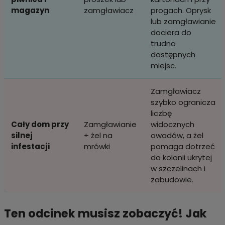
magazyn
zamgławiacz
progach. Oprysk
lub zamgławianie
dociera do
trudno
dostępnych
miejsc.
Zamgławiacz
szybko ogranicza
liczbę
Cały dom przy
Zamgławianie
widocznych
silnej
+ żel na
owadów, a żel
infestacji
mrówki
pomaga dotrzeć
do kolonii ukrytej
w szczelinach i
zabudowie.
Ten odcinek musisz zobaczyć! Jak