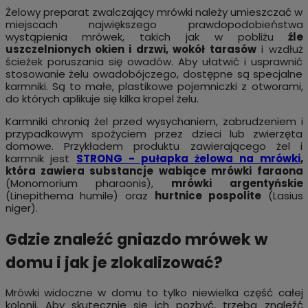
Żelowy preparat zwalczający mrówki należy umieszczać w
miejscach największego prawdopodobieństwa
wystąpienia mrówek, takich jak w pobliżu
źle
uszczelnionych okien i drzwi, wokół tarasów
i wzdłuż
ścieżek poruszania się owadów. Aby ułatwić i usprawnić
stosowanie żelu owadobójczego, dostępne są specjalne
karmniki. Są to małe, plastikowe pojemniczki z otworami,
do których aplikuje się kilka kropel żelu.
Karmniki chronią żel przed wysychaniem, zabrudzeniem i
przypadkowym spożyciem przez dzieci lub zwierzęta
domowe. Przykładem produktu zawierającego żel i
karmnik jest
STRONG - pułapka żelowa na mrówki
,
która zawiera substancje wabiące mrówki faraona
(Monomorium pharaonis),
mrówki argentyńskie
(Linepithema humile) oraz
hurtnice pospolite
(Lasius
niger).
Gdzie znaleźć gniazdo mrówek w
domu i jak je zlokalizować?
Mrówki widoczne w domu to tylko niewielka część całej
kolonii. Aby skutecznie się ich pozbyć, trzeba znaleźć