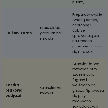
punkty.
Preparaty sypkie
tworzą barierę
ochronną i
Proszek lub
dobrze
Balkon i taras
granulat na
sprawdzają się
mrówki
na trasach
przemieszczania
się mrówek.
Granulat łatwo
rozsypać przy
szczelinach,
fugach i
Kostka
wejściach do
Granulat na
brukowa i
gniazd. Sprawdza
mrówki
podjazd
się przy
mrówkach
zakładających