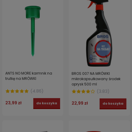
ANTS NO MORE karmnik na
BROS 007 NA MRÓWKI
trutkę na MRÓWKI
mikrokapsułkowany środek
oprysk 500 ml
(
4.86
)
(
3.83
)
23,99 zł
22,99 zł
do koszyka
do koszyka