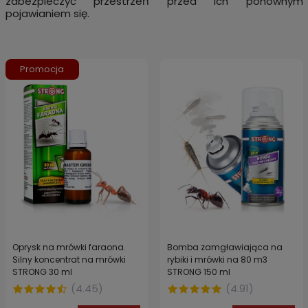
zabezpieczyć przestrzeń przed ich ponownym
pojawianiem się.
Promocja
Oprysk na mrówki faraona.
Bomba zamgławiająca na
Silny koncentrat na mrówki
rybiki i mrówki na 80 m3
STRONG 30 ml
STRONG 150 ml
(
4.45
)
(
4.91
)