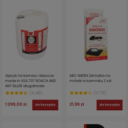
Oprysk na komary i kleszcze
ABC IMIDEX Żel trutka na
made in USA 707 ROACH AND
mrówki w karmniku 2 szt
ANT KILLER długotrwałe
działanie 19 L
(
4.48
)
(
3.79
)
1 099,00 zł
21,99 zł
do koszyka
do koszyka