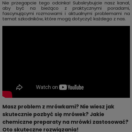
Nie przegapcie tego odcinka! Subskrybujcie nasz kanał,
aby być na bieżąco z praktycznymi poradami,
fascynującymi rozmowami i aktualnymi problemami na
temat szkodników, które mogą dotyczyć każdego z nas.
Masz problem z mrówkami? Nie wiesz jak
skutecznie pozbyć się mrówek? Jakie
chemiczne preparaty na mrówki zastosować?
Oto skuteczne rozwiązania!