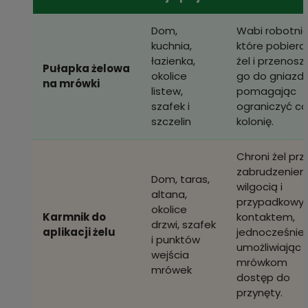
Dom,
Wabi robotnic
kuchnia,
które pobiera
łazienka,
żel i przenosz
Pułapka żelowa
okolice
go do gniazda
na mrówki
listew,
pomagając
szafek i
ograniczyć ca
szczelin
kolonię.
Chroni żel prz
zabrudzeniem
Dom, taras,
wilgocią i
altana,
przypadkowy
okolice
Karmnik do
kontaktem,
drzwi, szafek
aplikacji żelu
jednocześnie
i punktów
umożliwiając
wejścia
mrówkom
mrówek
dostęp do
przynęty.