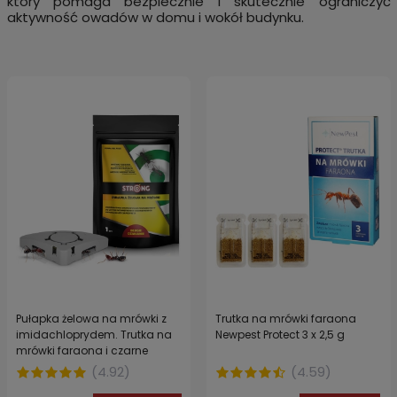
który pomaga bezpiecznie i skutecznie ograniczyć
aktywność owadów w domu i wokół budynku.
Pułapka żelowa na mrówki z
Trutka na mrówki faraona
imidachloprydem. Trutka na
Newpest Protect 3 x 2,5 g
mrówki faraona i czarne
mrówki STRONG 1 szt.
(
4.92
)
(
4.59
)