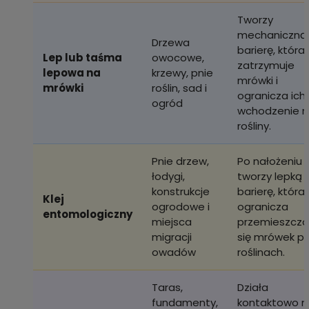
Tworzy
mechaniczną
Drzewa
barierę, która
Lep lub taśma
owocowe,
zatrzymuje
lepowa na
krzewy, pnie
mrówki i
mrówki
roślin, sad i
ogranicza ich
ogród
wchodzenie n
rośliny.
Pnie drzew,
Po nałożeniu
łodygi,
tworzy lepką
konstrukcje
barierę, która
Klej
ogrodowe i
ogranicza
entomologiczny
miejsca
przemieszcza
migracji
się mrówek p
owadów
roślinach.
Taras,
Działa
fundamenty,
kontaktowo n