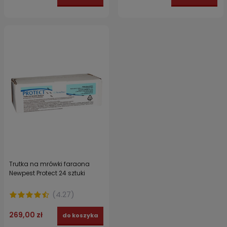
Trutka na mrówki faraona
Newpest Protect 24 sztuki
(
4.27
)
269,00 zł
do koszyka