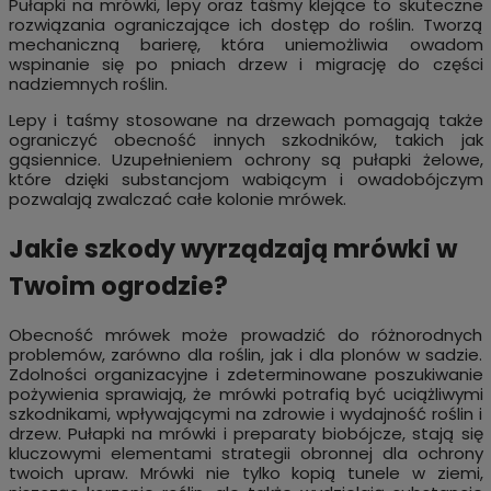
Pułapki na mrówki, lepy oraz taśmy klejące to skuteczne
rozwiązania ograniczające ich dostęp do roślin. Tworzą
mechaniczną barierę, która uniemożliwia owadom
wspinanie się po pniach drzew i migrację do części
nadziemnych roślin.
Lepy i taśmy stosowane na drzewach pomagają także
ograniczyć obecność innych szkodników, takich jak
gąsiennice. Uzupełnieniem ochrony są pułapki żelowe,
które dzięki substancjom wabiącym i owadobójczym
pozwalają zwalczać całe kolonie mrówek.
Jakie szkody wyrządzają mrówki w
Twoim ogrodzie?
Obecność mrówek może prowadzić do różnorodnych
problemów, zarówno dla roślin, jak i dla plonów w sadzie.
Zdolności organizacyjne i zdeterminowane poszukiwanie
pożywienia sprawiają, że mrówki potrafią być uciążliwymi
szkodnikami, wpływającymi na zdrowie i wydajność roślin i
drzew. Pułapki na mrówki i preparaty biobójcze, stają się
kluczowymi elementami strategii obronnej dla ochrony
twoich upraw. Mrówki nie tylko kopią tunele w ziemi,