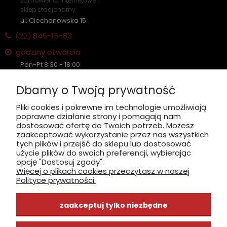
zamówienia internetowe i
sklep stacjonarny
ul. Ciechanowska 15
(22)
846-15-83
godziny otwarcia
Pon-Pt 8:30 - 18:00
Sobota nieczynne
Dbamy o Twoją prywatność
Płatność: gotówka, karta, BLIK
Pliki cookies i pokrewne im technologie umożliwiają
poprawne działanie strony i pomagają nam
zobacz, jak dojechać
dostosować ofertę do Twoich potrzeb. Możesz
zaakceptować wykorzystanie przez nas wszystkich
tych plików i przejść do sklepu lub dostosować
użycie plików do swoich preferencji, wybierając
opcję "Dostosuj zgody".
Więcej o plikach cookies przeczytasz w naszej
INFORMACJE
Polityce prywatności.
ZAKUPY
zaakceptuj tylko niezbędne