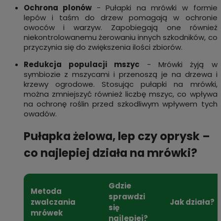
Ochrona plonów
- Pułapki na mrówki w formie
lepów i taśm do drzew pomagają w ochronie
owoców i warzyw. Zapobiegają one również
niekontrolowanemu żerowaniu innych szkodników, co
przyczynia się do zwiększenia ilości zbiorów.
Redukcja populacji mszyc
- Mrówki żyją w
symbiozie z mszycami i przenoszą je na drzewa i
krzewy ogrodowe. Stosując pułapki na mrówki,
można zmniejszyć również liczbę mszyc, co wpływa
na ochronę roślin przed szkodliwym wpływem tych
owadów.
Pułapka żelowa, lep czy oprysk –
co najlepiej działa na mrówki?
Gdzie
Metoda
sprawdzi
zwalczania
Jak działa?
się
mrówek
najlepiej?