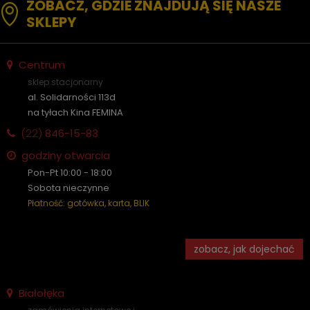
ZOBACZ, GDZIE ZNAJDUJĄ SIĘ NASZE
SKLEPY
Centrum
sklep stacjonarny
al. Solidarności 113d
na tyłach Kina FEMINA
(22)
846-15-83
godziny otwarcia
Pon-Pt 10:00 - 18:00
Sobota nieczynne
Płatność: gotówka, karta, BLIK
zobacz, jak dojechać
Białołęka