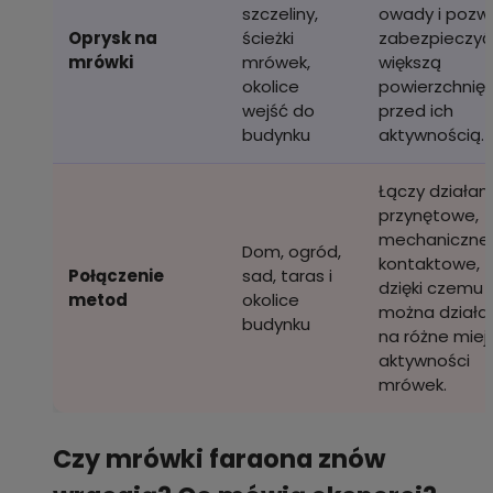
szczeliny,
owady i pozw
Oprysk na
ścieżki
zabezpieczyć
mrówki
mrówek,
większą
okolice
powierzchnię
wejść do
przed ich
budynku
aktywnością.
Łączy działan
przynętowe,
mechaniczne 
Dom, ogród,
kontaktowe,
Połączenie
sad, taras i
dzięki czemu
metod
okolice
można działa
budynku
na różne miej
aktywności
mrówek.
Czy mrówki faraona znów