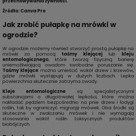
przechowywania żywności.
Źródło: Canva Pro
Jak zrobić pułapkę na mrówki w
ogrodzie?
W ogrodzie możemy również stworzyć prostą pułapkę na
mrówki za pomocą
taśmy klejącej
lub
kleju
entomologicznego
, które tworzą fizyczną barierę
uniemożliwiającą owadom swobodne poruszanie się.
Taśmy klejące
można umieścić wokół drzew i krzewów,
gdzie mrówki występują w dużych liczbach. Lepka
powierzchnia skutecznie zatrzyma owady.
Kleje entomologiczne
są specjalistycznymi
substancjami o długotrwałej lepkości, które można
nakładać pędzlem bezpośrednio na pnie drzew i łodygi
roślin, tak by ograniczyć migrację mrówek. Oba środki są
skuteczne w zwalczaniu mrówek i nie wymagają
stosowania wokół roślin toksycznych produktów
biobójczych.