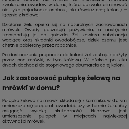
zwalczania owadów w domu, która pozwala eliminować
nie tylko pojedyncze osobniki, ale również całą kolonię –
łącznie z królową.
Działanie żelu opiera się na naturalnych zachowaniach
mrówek. Owady poszukują pożywienia, a następnie
transportują je do gniazda. Żel zawiera substancje
wabiące oraz składniki owadobójcze, dzięki czemu jest
chętnie pobierany przez robotnice.
Po dostarczeniu preparatu do kolonii żel zostaje spożyty
przez inne mrówki, w tym królową. W efekcie po kilku
dniach dochodzi do stopniowego obumarcia całej kolonii.
Jak zastosować pułapkę żelową na
mrówki w domu?
Pułapka żelowa na mrówki składa się z karmnika, w którym
umieszcza się preparat owadobójczy w formie żelu. Aby
osiągnąć wysoką skuteczność, kluczowe jest
umieszczenie pułapek w miejscach największej
aktywności mrówek.