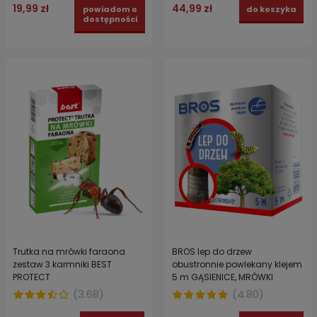
19,99 zł
44,99 zł
powiadom o
do koszyka
dostępności
Trutka na mrówki faraona
BROS lep do drzew
zestaw 3 karmniki BEST
obustronnie powlekany klejem
PROTECT
5 m GĄSIENICE, MRÓWKI
(
3.68
)
(
4.80
)