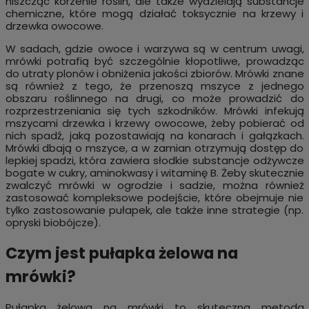
niszcząc korzenie roślin, ale także wydzielają substancje
chemiczne, które mogą działać toksycznie na krzewy i
drzewka owocowe.
W sadach, gdzie owoce i warzywa są w centrum uwagi,
mrówki potrafią być szczególnie kłopotliwe, prowadząc
do utraty plonów i obniżenia jakości zbiorów. Mrówki znane
są również z tego, że przenoszą mszyce z jednego
obszaru roślinnego na drugi, co może prowadzić do
rozprzestrzeniania się tych szkodników. Mrówki infekują
mszycami drzewka i krzewy owocowe, żeby pobierać od
nich spadź, jaką pozostawiają na konarach i gałązkach.
Mrówki dbają o mszyce, a w zamian otrzymują dostęp do
lepkiej spadzi, która zawiera słodkie substancje odżywcze
bogate w cukry, aminokwasy i witaminę B. Żeby skutecznie
zwalczyć mrówki w ogrodzie i sadzie, można również
zastosować kompleksowe podejście, które obejmuje nie
tylko zastosowanie pułapek, ale także inne strategie (np.
opryski biobójcze).
Czym jest pułapka żelowa na
mrówki?
Pułapka żelowa na mrówki to skuteczna metoda