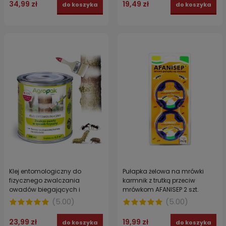
34,99 zł
19,49 zł
do koszyka
do koszyka
Klej entomologiczny do
Pułapka żelowa na mrówki
fizycznego zwalczania
karmnik z trutką przeciw
owadów biegających i
mrówkom AFANISEP 2 szt.
latających AGROPAK / SUMIN
(
5.00
)
(
5.00
)
200 ml
23,99 zł
19,99 zł
do koszyka
do koszyka