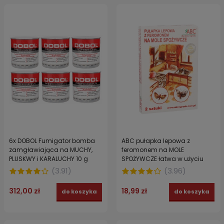
6x DOBOL Fumigator bomba
ABC pułapka lepowa z
zamgławiająca na MUCHY,
feromonem na MOLE
PLUSKWY i KARALUCHY 10 g
SPOŻYWCZE łatwa w użyciu
made in France
wabiąca 2 szt.
(
3.91
)
(
3.96
)
312,00 zł
18,99 zł
do koszyka
do koszyka