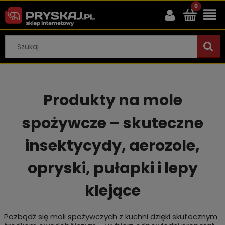
Produkty na mole
spożywcze – skuteczne
insektycydy, aerozole,
opryski, pułapki i lepy
klejące
Pozbądź się moli spożywczych z kuchni dzięki skutecznym