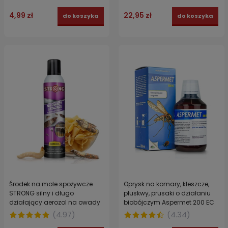
4,99 zł
22,95 zł
do koszyka
do koszyka
Środek na mole spożywcze
Oprysk na komary, kleszcze,
STRONG silny i długo
pluskwy, prusaki o działaniu
działający aerozol na owady
biobójczym Aspermet 200 EC
latające 300 ml
250 ml
(
4.97
)
(
4.34
)