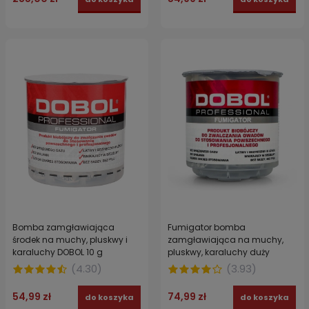
Bomba zamgławiająca
Fumigator bomba
środek na muchy, pluskwy i
zamgławiająca na muchy,
karaluchy DOBOL 10 g
pluskwy, karaluchy duży
DOBOL BIG 20 g
(
4.30
)
(
3.93
)
54,99 zł
74,99 zł
do koszyka
do koszyka