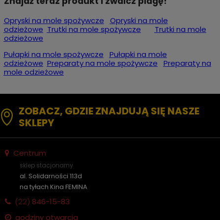
Znajdź teraz produkt i zwalcz plagę!
Opryski na mole spożywcze
Opryski na mole
odzieżowe
Trutki na mole spożywcze
Trutki na mole
odzieżowe
Pułapki na mole spożywcze
Pułapki na mole
odzieżowe
Preparaty na mole spożywcze
Preparaty na
mole odzieżowe
ZOBACZ, GDZIE ZNAJDUJĄ SIĘ NASZE
SKLEPY
Centrum
sklep stacjonarny
al. Solidarności 113d
na tyłach Kina FEMINA
(22)
846-15-83
godziny otwarcia