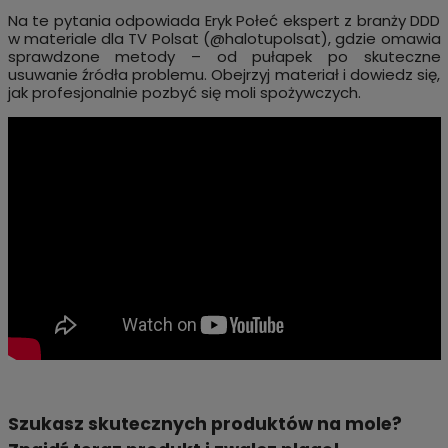
Na te pytania odpowiada Eryk Połeć ekspert z branży DDD
w materiale dla TV Polsat (@halotupolsat), gdzie omawia
sprawdzone metody – od pułapek po skuteczne
usuwanie źródła problemu. Obejrzyj materiał i dowiedz się,
jak profesjonalnie pozbyć się moli spożywczych.
Szukasz skutecznych produktów na mole?