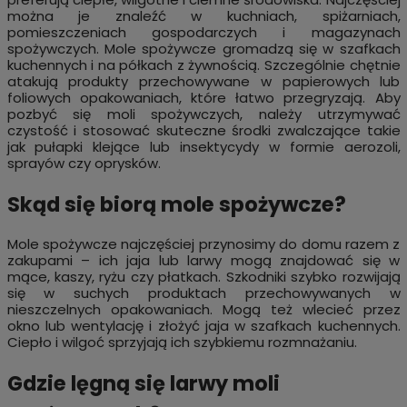
można je znaleźć w kuchniach, spiżarniach,
pomieszczeniach gospodarczych i magazynach
spożywczych. Mole spożywcze gromadzą się w szafkach
kuchennych i na półkach z żywnością. Szczególnie chętnie
atakują produkty przechowywane w papierowych lub
foliowych opakowaniach, które łatwo przegryzają. Aby
pozbyć się moli spożywczych, należy utrzymywać
czystość i stosować skuteczne środki zwalczające takie
jak pułapki klejące lub insektycydy w formie aerozoli,
sprayów czy oprysków.
Skąd się biorą mole spożywcze?
Mole spożywcze najczęściej przynosimy do domu razem z
zakupami – ich jaja lub larwy mogą znajdować się w
mące, kaszy, ryżu czy płatkach. Szkodniki szybko rozwijają
się w suchych produktach przechowywanych w
nieszczelnych opakowaniach. Mogą też wlecieć przez
okno lub wentylację i złożyć jaja w szafkach kuchennych.
Ciepło i wilgoć sprzyjają ich szybkiemu rozmnażaniu.
Gdzie lęgną się larwy moli