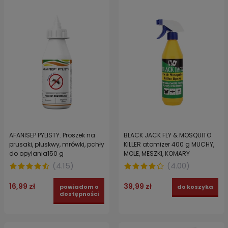
AFANISEP PYLISTY. Proszek na
BLACK JACK FLY & MOSQUITO
prusaki, pluskwy, mrówki, pchły
KILLER atomizer 400 g MUCHY,
do opylania150 g
MOLE, MESZKI, KOMARY
(
4.15
)
(
4.00
)
16,99 zł
39,99 zł
powiadom o
do koszyka
dostępności