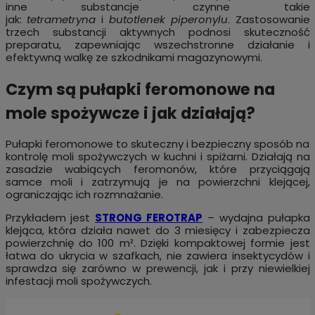
inne substancje czynne takie
jak:
tetrametryna
i
butotlenek piperonylu
. Zastosowanie
trzech substancji aktywnych podnosi skuteczność
preparatu, zapewniając wszechstronne działanie i
efektywną walkę ze szkodnikami magazynowymi.
Czym są pułapki feromonowe na
mole spożywcze i jak działają?
Pułapki feromonowe to skuteczny i bezpieczny sposób na
kontrolę moli spożywczych w kuchni i spiżarni. Działają na
zasadzie wabiących feromonów, które przyciągają
samce moli i zatrzymują je na powierzchni klejącej,
ograniczając ich rozmnażanie.
Przykładem jest
STRONG FEROTRAP
– wydajna pułapka
klejąca, która działa nawet do 3 miesięcy i zabezpiecza
powierzchnię do 100 m². Dzięki kompaktowej formie jest
łatwa do ukrycia w szafkach, nie zawiera insektycydów i
sprawdza się zarówno w prewencji, jak i przy niewielkiej
infestacji moli spożywczych.