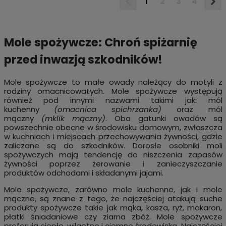
1
2
3
4
Mole spożywcze: Chroń spiżarnię
przed inwazją szkodników!
Mole spożywcze to małe owady należący do motyli z
rodziny omacnicowatych. Mole spożywcze występują
również pod innymi nazwami takimi jak: mól
kuchenny
(omacnica spichrzanka)
oraz mól
mączny
(mklik mączny)
. Oba gatunki owadów są
powszechnie obecne w środowisku domowym, zwłaszcza
w kuchniach i miejscach przechowywania żywności, gdzie
zaliczane są do szkodników. Dorosłe osobniki moli
spożywczych mają tendencję do niszczenia zapasów
żywności poprzez żerowanie i zanieczyszczanie
produktów odchodami i składanymi jajami.
Mole spożywcze, zarówno mole kuchenne, jak i mole
mączne, są znane z tego, że najczęściej atakują suche
produkty spożywcze takie jak mąka, kasza, ryż, makaron,
płatki śniadaniowe czy ziarna zbóż. Mole spożywcze
preferują ciepłe, wilgotne i ciemne środowiska. Najczęściej