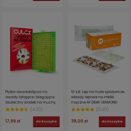
Płytka owadobójcza na
10 szt. Lep na mole spożywcze,
owady latające i biegające.
wkłady lepowe na mkliki
Skuteczny środek na muchy,
mączne AF DEMI-DIAMOND
meszki, komary, mole, pchły,
(
4.23
)
(
5.00
)
mrówki PŁYTKA NA OWADY
CULEX
17,99 zł
39,00 zł
do koszyka
do koszyka