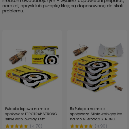
środkom owadobójczym – wybierz odpowiedni preparat,
aerozol, oprysk lub pułapkę klejącą dopasowaną do skali
problemu.
Pułapka lepowa na mole
5x Pułapka na mole
spożywcze FEROTRAP STRONG
spożywcze. Silnie wabiący lep
silnie wabi owady 1 szt.
na mole Ferotrap STRONG.
(
4.70
)
(
4.90
)