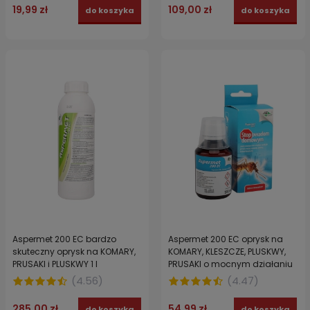
19,99 zł
109,00 zł
do koszyka
do koszyka
Aspermet 200 EC bardzo
Aspermet 200 EC oprysk na
skuteczny oprysk na KOMARY,
KOMARY, KLESZCZE, PLUSKWY,
PRUSAKI i PLUSKWY 1 l
PRUSAKI o mocnym działaniu
PERMETRYNA 100 ml
(
4.56
)
(
4.47
)
285,00 zł
54,99 zł
do koszyka
do koszyka