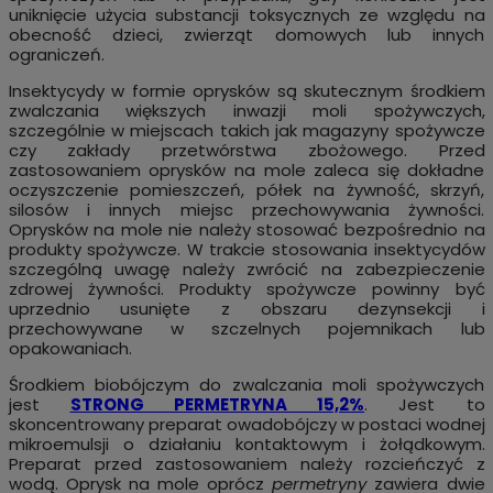
uniknięcie użycia substancji toksycznych ze względu na
obecność dzieci, zwierząt domowych lub innych
ograniczeń.
Insektycydy w formie oprysków są skutecznym środkiem
zwalczania większych inwazji moli spożywczych,
szczególnie w miejscach takich jak magazyny spożywcze
czy zakłady przetwórstwa zbożowego. Przed
zastosowaniem oprysków na mole zaleca się dokładne
oczyszczenie pomieszczeń, półek na żywność, skrzyń,
silosów i innych miejsc przechowywania żywności.
Oprysków na mole nie należy stosować bezpośrednio na
produkty spożywcze. W trakcie stosowania insektycydów
szczególną uwagę należy zwrócić na zabezpieczenie
zdrowej żywności. Produkty spożywcze powinny być
uprzednio usunięte z obszaru dezynsekcji i
przechowywane w szczelnych pojemnikach lub
opakowaniach.
Środkiem biobójczym do zwalczania moli spożywczych
jest
STRONG PERMETRYNA 15,2%
. Jest to
skoncentrowany preparat owadobójczy w postaci wodnej
mikroemulsji o działaniu kontaktowym i żołądkowym.
Preparat przed zastosowaniem należy rozcieńczyć z
wodą. Oprysk na mole oprócz
permetryny
zawiera dwie