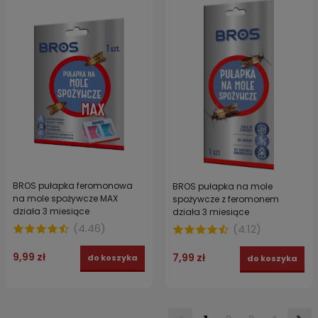
BROS pułapka feromonowa
BROS pułapka na mole
na mole spożywcze MAX
spożywcze z feromonem
działa 3 miesiące
działa 3 miesiące
(
4.46
)
(
4.12
)
9,99 zł
7,99 zł
do koszyka
do koszyka