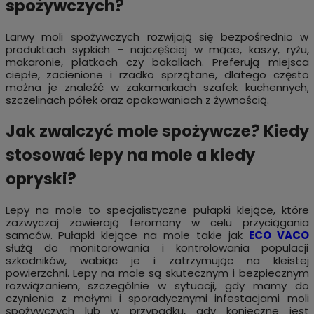
spożywczych?
Larwy moli spożywczych rozwijają się bezpośrednio w
produktach sypkich – najczęściej w mące, kaszy, ryżu,
makaronie, płatkach czy bakaliach. Preferują miejsca
ciepłe, zacienione i rzadko sprzątane, dlatego często
można je znaleźć w zakamarkach szafek kuchennych,
szczelinach półek oraz opakowaniach z żywnością.
Jak zwalczyć mole spożywcze? Kiedy
stosować lepy na mole a kiedy
opryski?
Lepy na mole to specjalistyczne pułapki klejące, które
zazwyczaj zawierają feromony w celu przyciągania
samców. Pułapki klejące na mole takie jak
ECO VACO
służą do monitorowania i kontrolowania populacji
szkodników, wabiąc je i zatrzymując na kleistej
powierzchni. Lepy na mole są skutecznym i bezpiecznym
rozwiązaniem, szczególnie w sytuacji, gdy mamy do
czynienia z małymi i sporadycznymi infestacjami moli
spożywczych lub w przypadku, gdy konieczne jest