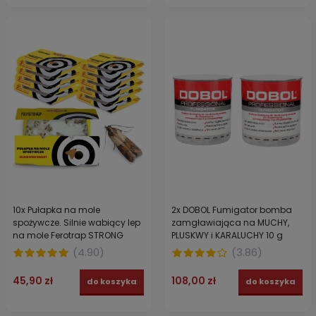
10x Pułapka na mole
2x DOBOL Fumigator bomba
spożywcze. Silnie wabiący lep
zamgławiająca na MUCHY,
na mole Ferotrap STRONG
PLUSKWY i KARALUCHY 10 g
made in France
(
4.90
)
(
3.86
)
45,90 zł
108,00 zł
do koszyka
do koszyka