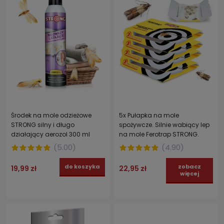
Środek na mole odzieżowe
5x Pułapka na mole
STRONG silny i długo
spożywcze. Silnie wabiący lep
działający aerozol 300 ml
na mole Ferotrap STRONG.
(
5.00
)
(
4.90
)
do koszyka
zobacz
19,99 zł
22,95 zł
więcej