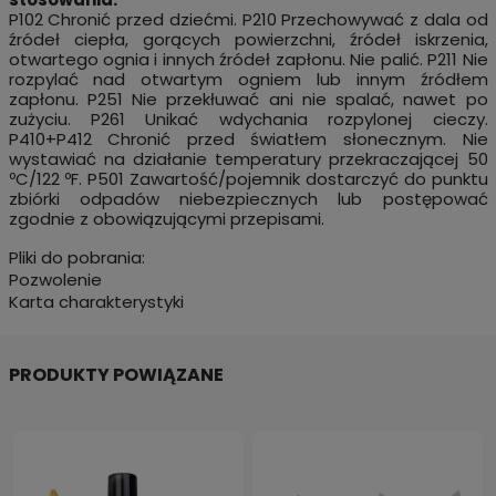
P102 Chronić przed dziećmi. P210 Przechowywać z dala od
źródeł ciepła, gorących powierzchni, źródeł iskrzenia,
otwartego ognia i innych źródeł zapłonu. Nie palić. P211 Nie
rozpylać nad otwartym ogniem lub innym źródłem
zapłonu. P251 Nie przekłuwać ani nie spalać, nawet po
zużyciu. P261 Unikać wdychania rozpylonej cieczy.
P410+P412 Chronić przed światłem słonecznym. Nie
wystawiać na działanie temperatury przekraczającej 50
ºC/122 ºF. P501 Zawartość/pojemnik dostarczyć do punktu
zbiórki odpadów niebezpiecznych lub postępować
zgodnie z obowiązującymi przepisami.
Pliki do pobrania:
Pozwolenie
Karta charakterystyki
PRODUKTY POWIĄZANE