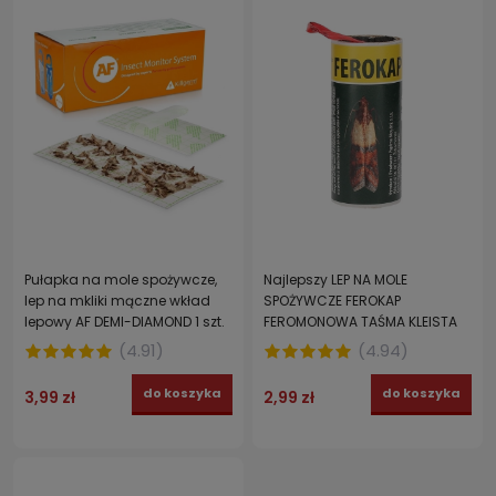
Pułapka na mole spożywcze,
Najlepszy LEP NA MOLE
lep na mkliki mączne wkład
SPOŻYWCZE FEROKAP
lepowy AF DEMI-DIAMOND 1 szt.
FEROMONOWA TAŚMA KLEISTA
na omacnicę
(
4.91
)
(
4.94
)
do koszyka
do koszyka
3,99 zł
2,99 zł