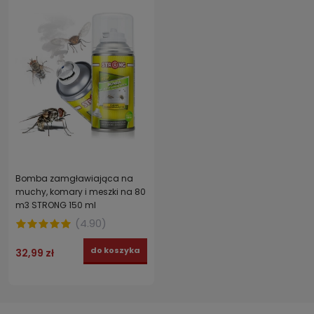
Bomba zamgławiająca na
muchy, komary i meszki na 80
m3 STRONG 150 ml
(
4.90
)
do koszyka
32,99 zł