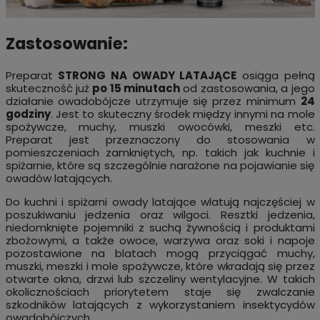
Zastosowanie:
Preparat
STRONG NA OWADY LATAJĄCE
osiąga pełną
skuteczność już
po 15 minutach
od zastosowania, a jego
działanie owadobójcze utrzymuje się przez minimum
24
godziny
. Jest to skuteczny środek między innymi na mole
spożywcze, muchy, muszki owocówki, meszki etc.
Preparat jest przeznaczony do stosowania w
pomieszczeniach zamkniętych, np. takich jak kuchnie i
spiżarnie, które są szczególnie narażone na pojawianie się
owadów latających.
Do kuchni i spiżarni owady latające wlatują najczęściej w
poszukiwaniu jedzenia oraz wilgoci. Resztki jedzenia,
niedomknięte pojemniki z suchą żywnością i produktami
zbożowymi, a także owoce, warzywa oraz soki i napoje
pozostawione na blatach mogą przyciągać muchy,
muszki, meszki i mole spożywcze, które wkradają się przez
otwarte okna, drzwi lub szczeliny wentylacyjne. W takich
okolicznościach priorytetem staje się zwalczanie
szkodników latających z wykorzystaniem insektycydów
owadobójczych.