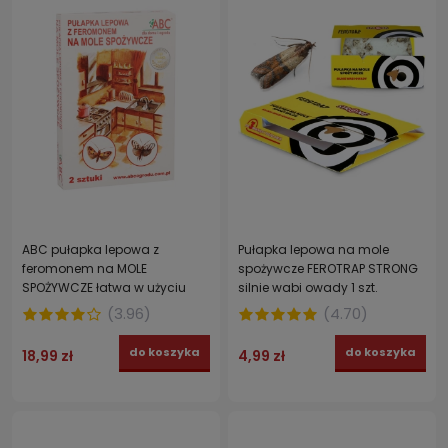
ABC pułapka lepowa z
Pułapka lepowa na mole
feromonem na MOLE
spożywcze FEROTRAP STRONG
SPOŻYWCZE łatwa w użyciu
silnie wabi owady 1 szt.
wabiąca 2 szt.
(
3.96
)
(
4.70
)
do koszyka
do koszyka
18,99 zł
4,99 zł