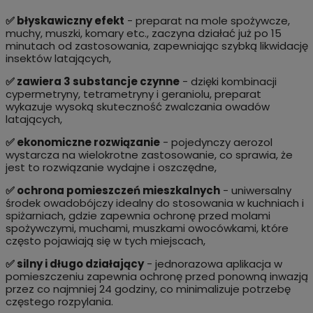
✅ błyskawiczny efekt
- preparat na mole spożywcze,
muchy, muszki, komary etc., zaczyna działać już po 15
minutach od zastosowania, zapewniając szybką likwidację
insektów latających,
✅ zawiera 3 substancje czynne
- dzięki kombinacji
cypermetryny, tetrametryny i geraniolu, preparat
wykazuje wysoką skuteczność zwalczania owadów
latających,
✅ ekonomiczne rozwiązanie
- pojedynczy aerozol
wystarcza na wielokrotne zastosowanie, co sprawia, że
jest to rozwiązanie wydajne i oszczędne,
✅ ochrona pomieszczeń mieszkalnych
- uniwersalny
środek owadobójczy idealny do stosowania w kuchniach i
spiżarniach, gdzie zapewnia ochronę przed molami
spożywczymi, muchami, muszkami owocówkami, które
często pojawiają się w tych miejscach,
✅ silny i długo działający
- jednorazowa aplikacja w
pomieszczeniu zapewnia ochronę przed ponowną inwazją
przez co najmniej 24 godziny, co minimalizuje potrzebę
częstego rozpylania.