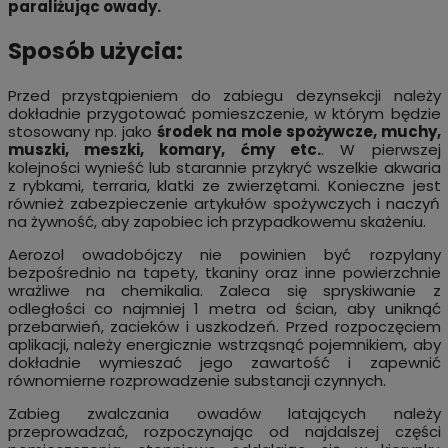
paraliżując owady.
Sposób użycia:
Przed przystąpieniem do zabiegu dezynsekcji należy
dokładnie przygotować pomieszczenie, w którym będzie
stosowany np. jako
środek na mole spożywcze, muchy,
muszki, meszki, komary, ćmy etc.
. W pierwszej
kolejności wynieść lub starannie przykryć wszelkie akwaria
z rybkami, terraria, klatki ze zwierzętami. Konieczne jest
również zabezpieczenie artykułów spożywczych i naczyń
na żywność, aby zapobiec ich przypadkowemu skażeniu.
Aerozol owadobójczy nie powinien być rozpylany
bezpośrednio na tapety, tkaniny oraz inne powierzchnie
wrażliwe na chemikalia. Zaleca się spryskiwanie z
odległości co najmniej 1 metra od ścian, aby uniknąć
przebarwień, zacieków i uszkodzeń. Przed rozpoczęciem
aplikacji, należy energicznie wstrząsnąć pojemnikiem, aby
dokładnie wymieszać jego zawartość i zapewnić
równomierne rozprowadzenie substancji czynnych.
Zabieg zwalczania owadów latających należy
przeprowadzać, rozpoczynając od najdalszej części