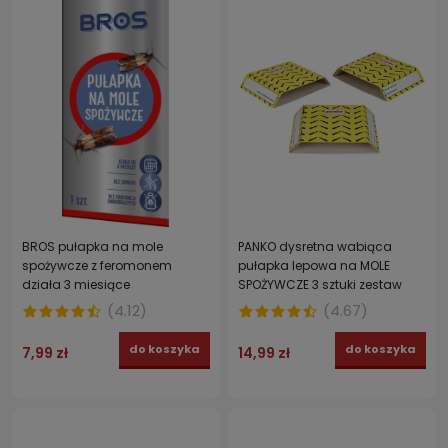
BROS pułapka na mole
PANKO dysretna wabiąca
spożywcze z feromonem
pułapka lepowa na MOLE
działa 3 miesiące
SPOŻYWCZE 3 sztuki zestaw
(
4.12
)
(
4.67
)
do koszyka
do koszyka
7,99 zł
14,99 zł