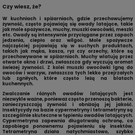
Czy wiesz, że?
W kuchniach i spiżarniach, gdzie przechowujemy
żywność, często pojawiają się owady latające, takie
jak mole spożywcze, muchy, muszki owocówki, meszki
etc. Owady są intensywnie przyciągane przez zapach
jedzenia, ciepło oraz wilgoć. Mole spożywcze
najczęściej pojawiają się w suchych produktach,
takich jak mąka, kasza, ryż czy orzechy, które są
przechowywane w spiżarniach. Muchy wlatują przez
otwarte okna i drzwi, zwłaszcza gdy wyczują aromat
świeżej żywności. Z kolei muszki owocówki lgną do
owoców i warzyw, zwłaszcza tych lekko przejrzałych
lub zgniłych, które często leżą na blatach
kuchennych.
Zwalczanie różnych owadów latających jest
niezwykle ważne, ponieważ często przenoszą bakterie,
zanieczyszczają żywność i obniżają jej jakość.
Insektycydy na bazie cypermetryny i tetrametryny są
szczególnie skuteczne w tępieniu owadów latających.
Cypermetryna zapewnia długotrwałą ochronę, co
zapobiega ponownemu pojawieniu się insektów.
Tetrametryna działa natychmiastowo, szybko