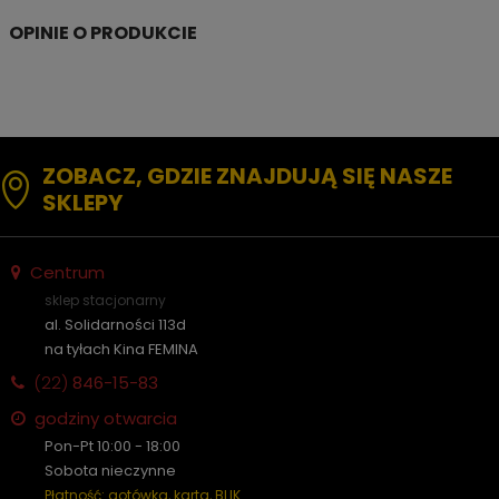
ZOBACZ, GDZIE ZNAJDUJĄ SIĘ NASZE
SKLEPY
Centrum
sklep stacjonarny
al. Solidarności 113d
na tyłach Kina FEMINA
(22)
846-15-83
godziny otwarcia
Pon-Pt 10:00 - 18:00
Sobota nieczynne
Płatność: gotówka, karta, BLIK