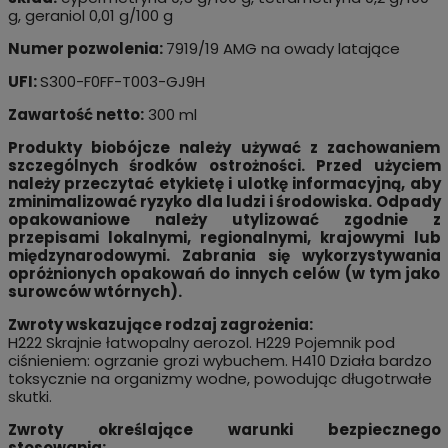
g, geraniol 0,01 g/100 g
Numer pozwolenia:
7919/19 AMG na owady latające
UFI:
S300-F0FF-T003-GJ9H
Zawartość netto:
300 ml
Produkty biobójcze należy używać z zachowaniem
szczególnych środków ostrożności. Przed użyciem
należy przeczytać etykietę i ulotkę informacyjną, aby
zminimalizować ryzyko dla ludzi i środowiska. Odpady
opakowaniowe należy utylizować zgodnie z
przepisami lokalnymi, regionalnymi, krajowymi lub
międzynarodowymi. Zabrania się wykorzystywania
opróżnionych opakowań do innych celów (w tym jako
surowców wtórnych).
Zwroty wskazujące rodzaj zagrożenia:
H222 Skrajnie łatwopalny aerozol. H229 Pojemnik pod
ciśnieniem: ogrzanie grozi wybuchem. H410 Działa bardzo
toksycznie na organizmy wodne, powodując długotrwałe
skutki.
Zwroty określające warunki bezpiecznego
stosowania: