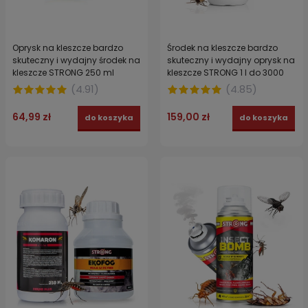
Oprysk na kleszcze bardzo
Środek na kleszcze bardzo
skuteczny i wydajny środek na
skuteczny i wydajny oprysk na
kleszcze STRONG 250 ml
kleszcze STRONG 1 l do 3000
m²
(
4.91
)
(
4.85
)
64,99 zł
159,00 zł
do koszyka
do koszyka