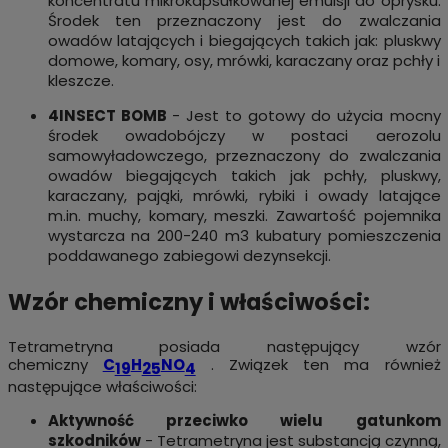
koncentratu mikrokapsułkowanej emulsji do oprysku.
Środek ten przeznaczony jest do zwalczania
owadów latających i biegających takich jak: pluskwy
domowe, komary, osy, mrówki, karaczany oraz pchły i
kleszcze.
4INSECT BOMB
- Jest to gotowy do użycia mocny
środek owadobójczy w postaci aerozolu
samowyładowczego, przeznaczony do zwalczania
owadów biegających takich jak pchły, pluskwy,
karaczany, pająki, mrówki, rybiki i owady latające
m.in. muchy, komary, meszki. Zawartość pojemnika
wystarcza na 200-240 m3 kubatury pomieszczenia
poddawanego zabiegowi dezynsekcji.
Wzór chemiczny i właściwości:
Tetrametryna posiada następujący wzór
chemiczny
C
H
NO
. Związek ten ma również
19
25
4
następujące właściwości:
Aktywność przeciwko wielu gatunkom
szkodników
- Tetrametryna jest substancją czynną,