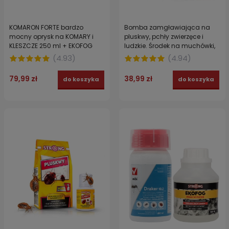
KOMARON FORTE bardzo
Bomba zamgławiająca na
mocny oprysk na KOMARY i
pluskwy, pchły zwierzęce i
KLESZCZE 250 ml + EKOFOG
ludzkie. Środek na muchówki,
ekologiczny nośnik 250 ml
komary, karaczany i pająki
(
4.93
)
(
4.94
)
4INSECT BOMB STRONG 400 ml
79,99 zł
38,99 zł
do koszyka
do koszyka