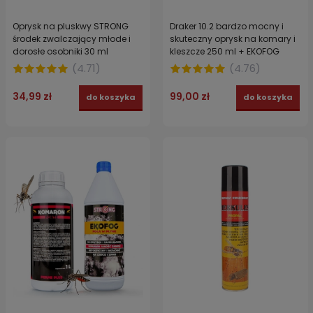
Oprysk na pluskwy STRONG
Draker 10.2 bardzo mocny i
środek zwalczający młode i
skuteczny oprysk na komary i
dorosłe osobniki 30 ml
kleszcze 250 ml + EKOFOG
ekologiczny utrwalacz 250 ml
(
4.71
)
(
4.76
)
34,99 zł
99,00 zł
do koszyka
do koszyka