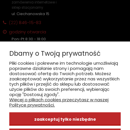
zamówienia internetowe i
sklep stacjonarny
ul. Ciechanowska 15
(22)
846-15-83
godziny otwarcia
Pon-Pt 8:30 - 18:00
Sobota nieczynne
Dbamy o Twoją prywatność
Płatność: gotówka, karta, BLIK
Pliki cookies i pokrewne im technologie umożliwiają
poprawne działanie strony i pomagają nam
zobacz, jak dojechać
dostosować ofertę do Twoich potrzeb. Możesz
zaakceptować wykorzystanie przez nas wszystkich
tych plików i przejść do sklepu lub dostosować
użycie plików do swoich preferencji, wybierając
opcję "Dostosuj zgody".
Więcej o plikach cookies przeczytasz w naszej
INFORMACJE
Polityce prywatności.
ZAKUPY
zaakceptuj tylko niezbędne