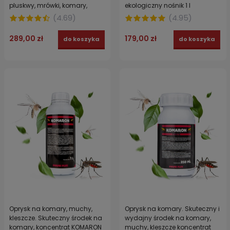
pluskwy, mrówki, komary,
ekologiczny nośnik 1 l
kleszcze, osy Draker 10.2
(
4.69
)
(
4.95
)
289,00 zł
179,00 zł
do koszyka
do koszyka
Oprysk na komary, muchy,
Oprysk na komary. Skuteczny i
kleszcze. Skuteczny środek na
wydajny środek na komary,
komary, koncentrat KOMARON
muchy, kleszcze koncentrat