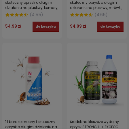
skuteczny oprysk o długim
skuteczny oprysk o długim
działaniu na pluskwy, komary,
działaniu na pluskwy, mrówki,
kleszcze, pchły, karaluchy 100
komary, kleszcze, osy 250 ml
(
4.55
)
(
4.65
)
ml
54,99 zł
94,99 zł
do koszyka
do koszyka
1 l bardzo mocny i skuteczny
Środek na kleszcze wydajny
oprysk o długim działaniu na
oprysk STRONG 1 l + EKOFOG