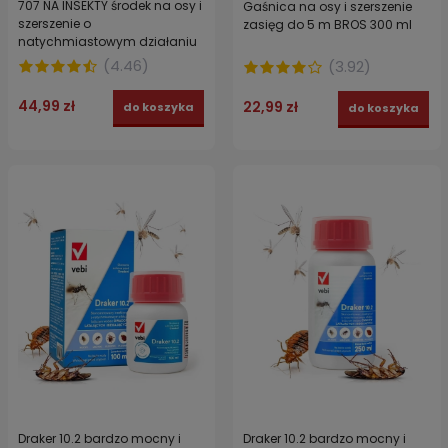
707 NA INSEKTY środek na osy i
Gaśnica na osy i szerszenie
szerszenie o
zasięg do 5 m BROS 300 ml
natychmiastowym działaniu
400 g made in USA
(
4.46
)
(
3.92
)
44,99 zł
22,99 zł
do koszyka
do koszyka
Draker 10.2 bardzo mocny i
Draker 10.2 bardzo mocny i