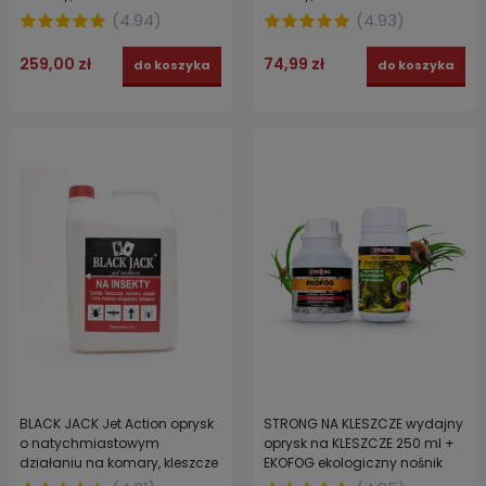
FORTE 1 L
KOMARON FORTE 250 ml
(
4.94
)
(
4.93
)
259,00 zł
74,99 zł
do koszyka
do koszyka
BLACK JACK Jet Action oprysk
STRONG NA KLESZCZE wydajny
o natychmiastowym
oprysk na KLESZCZE 250 ml +
działaniu na komary, kleszcze
EKOFOG ekologiczny nośnik
i pająki 4 l made in USA
250 ml