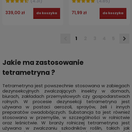
(
4.31
)
(
4.85
)
339,00 zł
71,99 zł
do koszyka
do koszyka
1
2
3
4
5
Jakie ma zastosowanie
tetrametryna ?
Tetrametryna jest powszechnie stosowana w zabiegach
dezynsekcyjnych zwalczających insekty w domach,
biurach, zakładach przemysłowych czy gospodarstwach
rolnych. W procesie dezynsekcji tetrametryna jest
używana w postaci aerozoli, sprayów, żeli i innych
preparatów owadobójczych. Substancja ta jest również
stosowana w przemyśle, w szczególności w rolnictwie
oraz leśnictwie. W branży rolniczej tetrametryna jest
używana w zwalczaniu szkodników roślin, takich jak