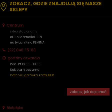
ZOBACZ, GDZIE ZNAJDUJĄ SIĘ NASZE
SKLEPY
Centrum
sklep stacjonarny
al. Solidarności 113d
na tyłach Kina FEMINA
(22)
846-15-83
godziny otwarcia
Pon-Pt 10:00 - 18:00
Sobota nieczynne
Płatność: gotówka, karta, BLIK
zobacz, jak dojechać
Białołęka