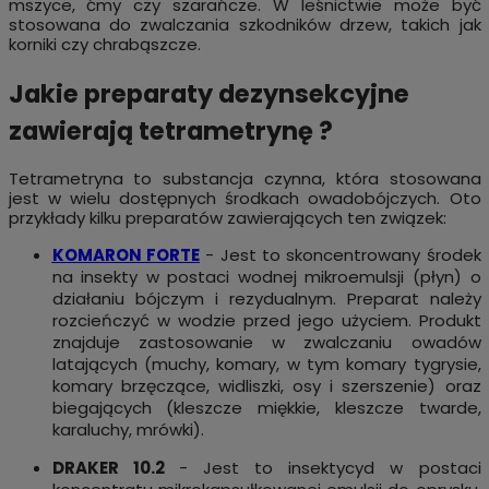
mszyce, ćmy czy szarańcze. W leśnictwie może być
stosowana do zwalczania szkodników drzew, takich jak
korniki czy chrabąszcze.
Jakie preparaty dezynsekcyjne
zawierają tetrametrynę ?
Tetrametryna to substancja czynna, która stosowana
jest w wielu dostępnych środkach owadobójczych. Oto
przykłady kilku preparatów zawierających ten związek:
KOMARON FORTE
- Jest to skoncentrowany środek
na insekty w postaci wodnej mikroemulsji (płyn) o
działaniu bójczym i rezydualnym. Preparat należy
rozcieńczyć w wodzie przed jego użyciem. Produkt
znajduje zastosowanie w zwalczaniu owadów
latających (muchy, komary, w tym komary tygrysie,
komary brzęczące, widliszki, osy i szerszenie) oraz
biegających (kleszcze miękkie, kleszcze twarde,
karaluchy, mrówki).
DRAKER 10.2
- Jest to insektycyd w postaci