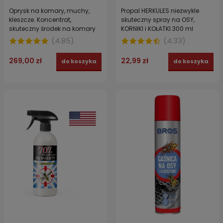
Oprysk na komary, muchy,
Propal HERKULES niezwykle
kleszcze. Koncentrat,
skuteczny spray na OSY,
skuteczny środek na komary
KORNIKI i KOŁATKI 300 ml
KOMARON 1 L + EKOFOG
(
4.85
)
(
4.33
)
ekologiczny nośnik, utrwalacz
1 l
269,00 zł
22,99 zł
do koszyka
do koszyka