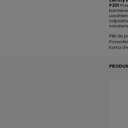
Zwroty w
P201
Prz
karmieni
uwolnien
odpadów
narażeni
Pliki do 
Pozwole
Karta ch
PRODUK