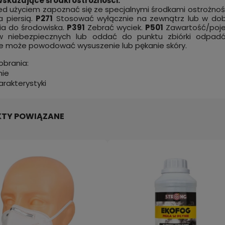
skazujące środki ostrożności:
ed użyciem zapoznać się ze specjalnymi środkami ostrożnoś
a piersią.
P271
Stosować wyłącznie na zewnątrz lub w do
ia do środowiska.
P391
Zebrać wyciek.
P501
Zawartość/pojem
 niebezpiecznych lub oddać do punktu zbiórki odpad
e może powodować wysuszenie lub pękanie skóry.
pobrania:
nie
arakterystyki
TY POWIĄZANE