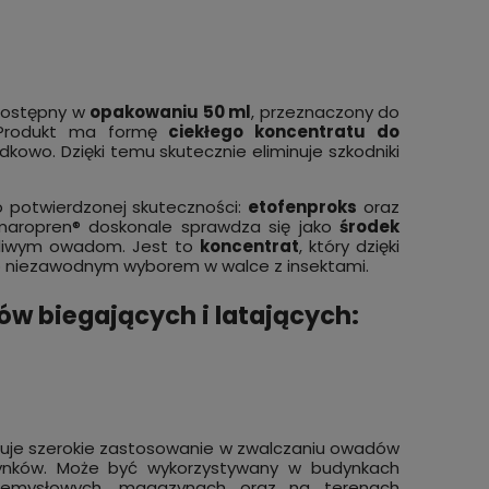
ostępny w
opakowaniu 50 ml
, przeznaczony do
. Produkt ma formę
ciekłego koncentratu do
dkowo. Dzięki temu skutecznie eliminuje szkodniki
potwierdzonej skuteczności:
etofenproks
oraz
Komaropren® doskonale sprawdza się jako
środek
żliwym owadom. Jest to
koncentrat
, który dzięki
go niezawodnym wyborem w walce z insektami.
w biegających i latających:
jduje szerokie zastosowanie w zwalczaniu owadów
dynków. Może być wykorzystywany w budynkach
 przemysłowych, magazynach oraz na terenach