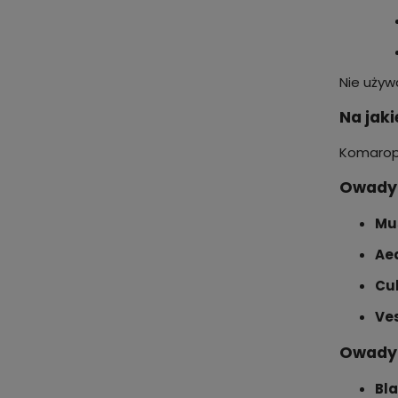
Nie używ
Na jak
Komarop
Owady 
Mu
Ae
Cul
Ves
Owady 
Bla