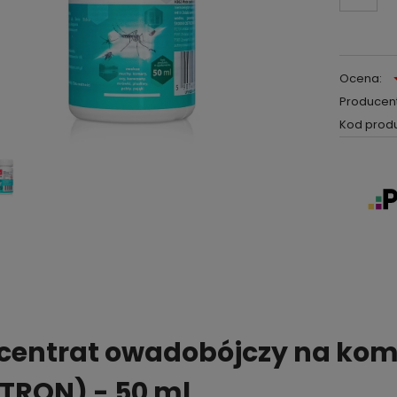
Ocena:
Producent
Kod produ
centrat owadobójczy na ko
PTRON) - 50 ml