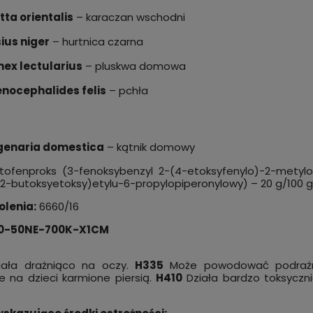
tta orientalis
– karaczan wschodni
ius niger
– hurtnica czarna
ex lectularius
– pluskwa domowa
nocephalides felis
– pchła
genaria domestica
– kątnik domowy
tofenproks (3-fenoksybenzyl 2-(4-etoksyfenylo)-2-metylop
(2-butoksyetoksy)etylu-6-propylopiperonylowy) – 20 g/100 g
olenia:
6660/16
30-50NE-700K-X1CM
ała drażniąco na oczy.
H335
Może powodować podrażn
ie na dzieci karmione piersią.
H410
Działa bardzo toksyczn