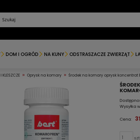
Y
DOM I OGRÓD
NA KUNY
ODSTRASZACZE ZWIERZĄT
L
»
»
I KLESZCZE
Oprysk na komary
Środek na komary oprysk koncentrat
ŚRODEK
KOMARO
Dostępno
Wysyłka w
3
Cena:
szt