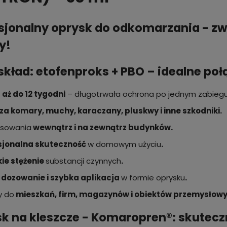
sjonalny oprysk do odkomarzania - zwa
y!
 skład: etofenproks + PBO – idealne po
 aż do 12 tygodni
– długotrwała ochrona po jednym zabiegu
za komary, muchy, karaczany, pluskwy i inne szkodniki.
osowania
wewnątrz i na zewnątrz budynków.
sjonalna skuteczność
w domowym użyciu
.
ie stężenie
substancji czynnych
.
 dozowanie i szybka aplikacja
w formie oprysku
.
y do
mieszkań, firm, magazynów i obiektów przemysłowy
k na kleszcze -
Komaropren®:
skutecz