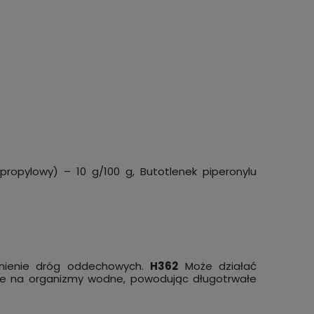
ropylowy) – 10 g/100 g, Butotlenek piperonylu
ienie dróg oddechowych.
H362
Może działać
ie na organizmy wodne, powodując długotrwałe