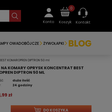
0
Konto
Koszyk
Kontakt
BLOG
AMPY OWADOBÓJCZE
ŻYWOŁAPKI
 BEST KOMAROPREN DIPTRON 50 ml
 NA KOMARY OPRYSK KONCENTRAT BEST
PREN DIPTRON 50 ML
ść:
duża ilość
:
24 godziny
1,99 zł
DO KOSZYKA