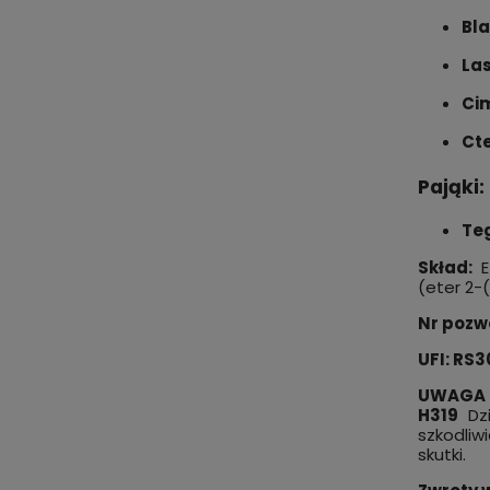
Bla
Las
Cim
Cte
Pająki:
Te
Skład:
E
(eter 2-
Nr pozw
UFI: RS
UWAGA
H319
Dzi
szkodliw
skutki.