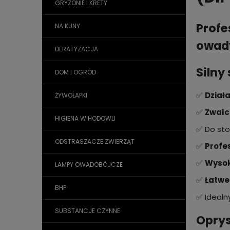
GRYZONIE I KRETY
Profe
NA KUNY
owad
DERATYZACJA
Silny
DOM I OGRÓD
✅
Działa
ŻYWOŁAPKI
✅
Zwalc
HIGIENA W HODOWLI
✅ Do st
ODSTRASZACZE ZWIERZĄT
✅
Profe
✅
Wysok
LAMPY OWADOBÓJCZE
✅
Łatwe
BHP
✅ Idealn
SUBSTANCJE CZYNNE
Oprys