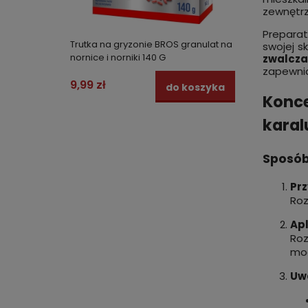
zewnętrz
Prepara
Trutka na gryzonie BROS granulat na
Środek
swojej s
nornice i norniki 140 G
koncen
zwalcz
DIPTRON
zapewnia
9,99 zł
329,0
do koszyka
Konce
karal
Sposób
Pr
Roz
Apl
Roz
mo
Uw