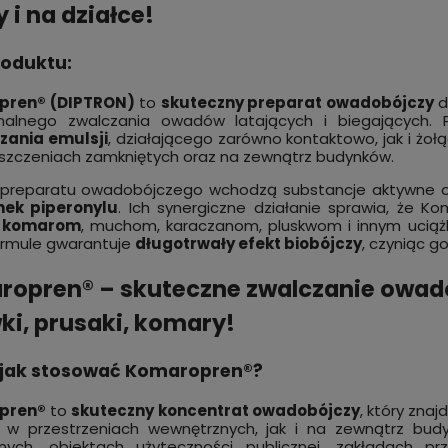
 i na działce!
roduktu:
pren® (DIPTRON)
to
skuteczny preparat owadobójczy
d
onalnego zwalczania owadów latających i biegających
zania emulsji
, działającego zarówno kontaktowo, jak i żołą
zczeniach zamkniętych oraz na zewnątrz budynków.
 preparatu owadobójczego wchodzą substancje aktywne o 
nek piperonylu
. Ich synergiczne działanie sprawia, że 
w komarom
, muchom, karaczanom, pluskwom i innym ucią
ormule gwarantuje
długotrwały efekt biobójczy
, czyniąc 
opren® – skuteczne zwalczanie owadó
i, prusaki, komary!
i jak stosować Komaropren®?
pren®
to
skuteczny koncentrat owadobójczy
, który zna
 w przestrzeniach wewnętrznych, jak i na zewnątrz bu
lnych, obiektach użyteczności publicznej, zakładach