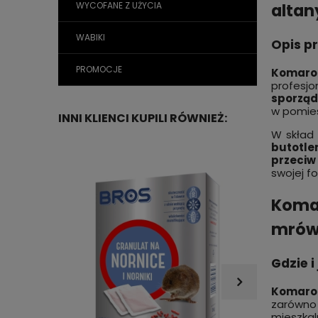
altany
WYCOFANE Z UŻYCIA
WABIKI
Opis p
PROMOCJE
Komaro
profesj
sporząd
w pomies
INNI KLIENCI KUPILI RÓWNIEŻ:
W skład
butotle
przeci
swojej f
Komar
mrówk
Gdzie 
Komaro
zarówno
mieszka