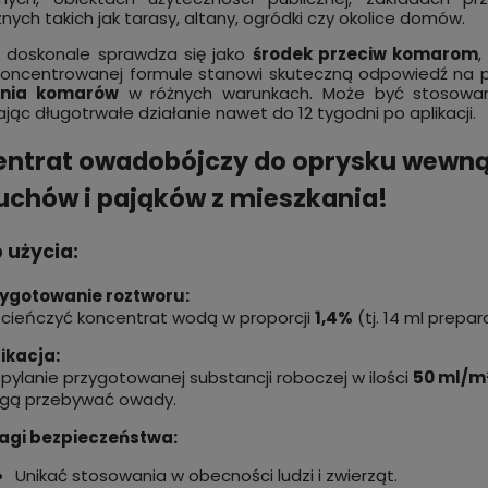
nych takich jak tarasy, altany, ogródki czy okolice domów.
t doskonale sprawdza się jako
środek przeciw komarom
,
 na komary oprysk
MUGGA EXTRA STRONG DEET 
koncentrowanej formule stanowi skuteczną odpowiedź na 
trat BEST KOMAROPREN
spray 75 ml + roll-on 50 ml na
ania komarów
w różnych warunkach. Może być stosowan
 1 l
KOMARY i KLESZCZE
jąc długotrwałe działanie nawet do 12 tygodni po aplikacji.
0 zł
74,99 zł
do koszyka
do kos
ntrat owadobójczy do oprysku wewnątr
uchów i pająków z mieszkania!
 użycia:
zygotowanie roztworu:
cieńczyć koncentrat wodą w proporcji
1,4%
(tj. 14 ml prepara
ikacja:
pylanie przygotowanej substancji roboczej w ilości
50 ml/m
gą przebywać owady.
agi bezpieczeństwa:
Unikać stosowania w obecności ludzi i zwierząt.