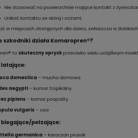
Nie stosować na powierzchnie mające kontakt z żywności
Unikać kontaktu ze skórą i oczami.
ać w miejscach dostępnych dla dzieci, zwłaszcza w żłobkach 
ie szkodniki działa Komaropren®?
ren® to
skuteczny oprysk
przeciwko wielu uciążliwym insek
latające:
sca domestica
– mucha domowa
des aegypti
– komar tropikalny
ex pipiens
– komar pospolity
pula vulgaris
– osa
biegające/pełzające:
ttella germanica
– karaczan prusak