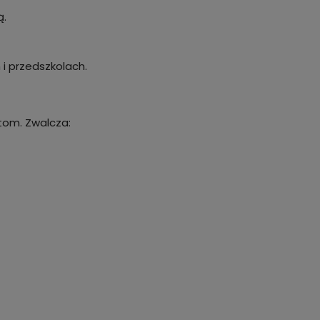
ą.
i przedszkolach.
tom. Zwalcza: