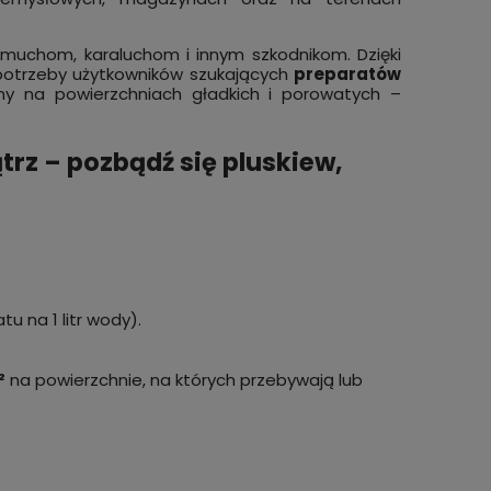
 muchom, karaluchom i innym szkodnikom. Dzięki
50%
Pułapka na muchy końskie, gzy, bąki
NATUR
potrzeby użytkowników szukających
preparatów
H-TRAP na 10000 m2
Pożeg
y na powierzchniach gładkich i porowatych –
ZIELO
949,00 zł
89,99
zyka
do koszyka
z – pozbądź się pluskiew,
tu na 1 litr wody).
²
na powierzchnie, na których przebywają lub