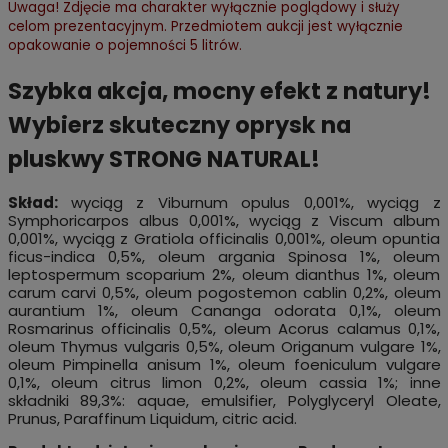
Uwaga! Zdjęcie ma charakter wyłącznie poglądowy i służy
celom prezentacyjnym. Przedmiotem aukcji jest wyłącznie
opakowanie o pojemności 5 litrów.
Szybka akcja, mocny efekt z natury!
Wybierz skuteczny oprysk na
pluskwy STRONG NATURAL!
Skład:
wyciąg z Viburnum opulus 0,001%, wyciąg z
Symphoricarpos albus 0,001%, wyciąg z Viscum album
0,001%, wyciąg z Gratiola officinalis 0,001%, oleum opuntia
ficus-indica 0,5%, oleum argania Spinosa 1%, oleum
leptospermum scoparium 2%, oleum dianthus 1%, oleum
carum carvi 0,5%, oleum pogostemon cablin 0,2%, oleum
aurantium 1%, oleum Cananga odorata 0,1%, oleum
Rosmarinus officinalis 0,5%, oleum Acorus calamus 0,1%,
oleum Thymus vulgaris 0,5%, oleum Origanum vulgare 1%,
oleum Pimpinella anisum 1%, oleum foeniculum vulgare
0,1%, oleum citrus limon 0,2%, oleum cassia 1%; inne
składniki 89,3%: aquae, emulsifier, Polyglyceryl Oleate,
Prunus, Paraffinum Liquidum, citric acid.