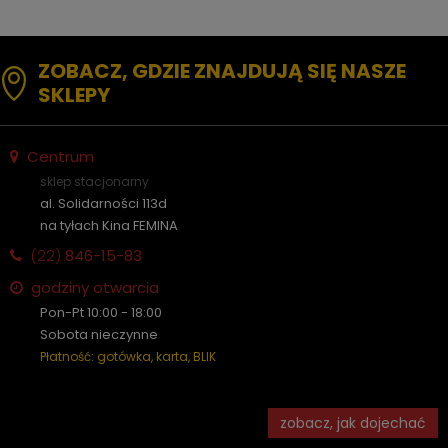
ZOBACZ, GDZIE ZNAJDUJĄ SIĘ NASZE
SKLEPY
Centrum
sklep stacjonarny
al. Solidarności 113d
na tyłach Kina FEMINA
(22)
846-15-83
godziny otwarcia
Pon-Pt 10:00 - 18:00
Sobota nieczynne
Płatność: gotówka, karta, BLIK
zobacz, jak dojechać