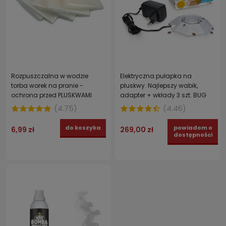
Rozpuszczalna w wodzie
Elektryczna pułapka na
torba worek na pranie -
pluskwy. Najlepszy wabik,
ochrona przed PLUSKWAMI
adapter + wkłady 3 szt. BUG
WIRUSAMI I BAKTERIAMI
DOME
(
4.75
)
(
4.46
)
do koszyka
powiadom o
6,99 zł
269,00 zł
dostępności