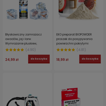
Błyskawiczny zamrażacz
EKO preparat BIOPOWDER
owadów, jaj i larw.
proszek do posypywania
Wymrażanie pluskiew,
powierzchni pokrytymi
karaluchów, pcheł, rybików i
odchodami pluskiew PLUSKWY
(
4.90
)
(
4.81
)
moli FREEZER STRONG 300 ml
500g
do koszyka
do koszyka
24,99 zł
18,99 zł