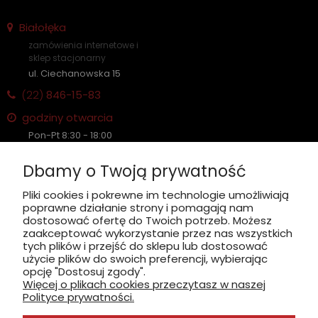
Białołęka
zamówienia internetowe i
sklep stacjonarny
ul. Ciechanowska 15
(22)
846-15-83
godziny otwarcia
Pon-Pt 8:30 - 18:00
Sobota nieczynne
Dbamy o Twoją prywatność
Płatność: gotówka, karta, BLIK
Pliki cookies i pokrewne im technologie umożliwiają
poprawne działanie strony i pomagają nam
zobacz, jak dojechać
dostosować ofertę do Twoich potrzeb. Możesz
zaakceptować wykorzystanie przez nas wszystkich
tych plików i przejść do sklepu lub dostosować
użycie plików do swoich preferencji, wybierając
opcję "Dostosuj zgody".
Więcej o plikach cookies przeczytasz w naszej
INFORMACJE
Polityce prywatności.