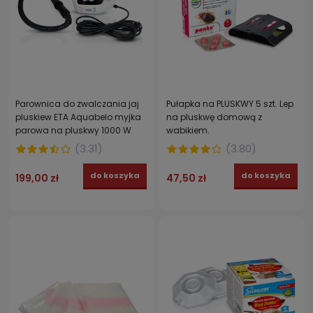
Parownica do zwalczania jaj
Pułapka na PLUSKWY 5 szt. Lep
pluskiew ETA Aquabelo myjka
na pluskwę domową z
parowa na pluskwy 1000 W
wabikiem.
(
3.31
)
(
3.80
)
do koszyka
do koszyka
199,00 zł
47,50 zł