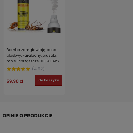
Bomba zamgławiająca na
pluskwy, karaluchy, prusaki,
mole i chrząszcze DELTACAPS
FORTE zabezpiecza do 100 m3
(
4.92
)
do koszyka
59,90 zł