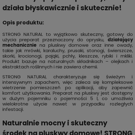
działa błyskawicznie i skutecznie!
Opis produktu:
STRONG NATURAL to wyjątkowo skuteczny, gotowy do
użycia preparat przeznaczony do oprysku,
działający
mechanicznie
na pluskwy domowe oraz inne owady,
takie jak mrówki, karaluchy, prusaki, stonogi, świerszcze,
skorki, krocionogi, pająki, pchły, kleszcze, rybiki i mkliki.
Produkt bazuje na naturalnych składnikach – olejkach i
ekstraktach roślinnych i nie zawiera chemii.
STRONG NATURAL charakteryzuje się świeżym i
intensywnym zapachem, więc zaleca się kompleksowe
wietrzenie pomieszczeń po aplikacji, aby zapewnić
komfort użytkowania. Preparat na pluskwy jest dostępny
w dużym pojemniku o pojemności 5 l, co umożliwia
wielokrotne użycie nawet w przypadku rozległych
infestacji.
Naturalnie mocny i skuteczny
środek na pluskwy domowe! STRONG