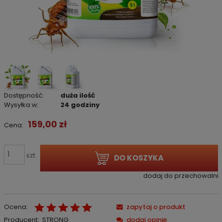
Dostępność:
duża ilość
Wysyłka w:
24 godziny
159,00 zł
Cena:
szt
DO KOSZYKA
dodaj do przechowalni
Ocena:
zapytaj o produkt
Producent:
STRONG
dodaj opinię