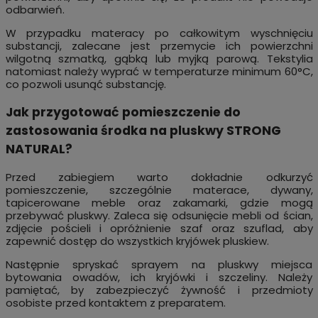
odbarwień.
W przypadku materacy po całkowitym wyschnięciu
substancji, zalecane jest przemycie ich powierzchni
wilgotną szmatką, gąbką lub myjką parową. Tekstylia
natomiast należy wyprać w temperaturze minimum 60°C,
co pozwoli usunąć substancję.
Jak przygotować pomieszczenie do
zastosowania środka na pluskwy STRONG
NATURAL?
Przed zabiegiem warto dokładnie odkurzyć
pomieszczenie, szczególnie materace, dywany,
tapicerowane meble oraz zakamarki, gdzie mogą
przebywać pluskwy. Zaleca się odsunięcie mebli od ścian,
zdjęcie pościeli i opróżnienie szaf oraz szuflad, aby
zapewnić dostęp do wszystkich kryjówek pluskiew.
Następnie spryskać sprayem na pluskwy miejsca
bytowania owadów, ich kryjówki i szczeliny. Należy
pamiętać, by zabezpieczyć żywność i przedmioty
osobiste przed kontaktem z preparatem.