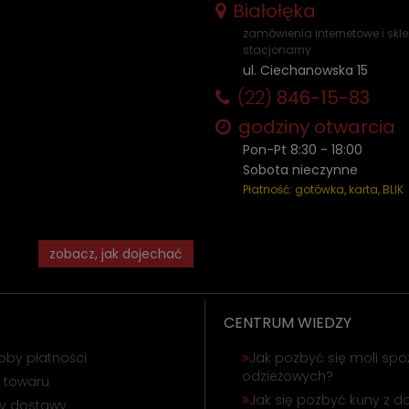
Białołęka
zamówienia internetowe i skl
stacjonarny
ul. Ciechanowska 15
(22)
846-15-83
godziny otwarcia
Pon-Pt 8:30 - 18:00
Sobota nieczynne
Płatność: gotówka, karta, BLIK
zobacz, jak dojechać
CENTRUM WIEDZY
oby płatności
Jak pozbyć się moli spo
odzieżowych?
 towaru
Jak się pozbyć kuny z 
ty dostawy