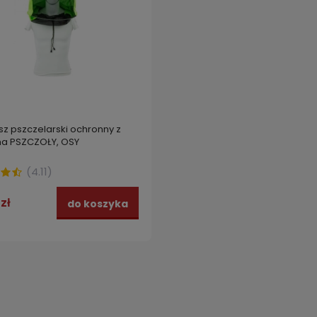
z pszczelarski ochronny z
 na PSZCZOŁY, OSY
(
4.11
)
zł
do koszyka