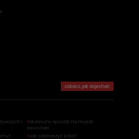
ep
zobacz, jak dojechać
żywczych i
Skuteczny sposób na muszki
owocówki
domu?
Jak odstraszyć kota?