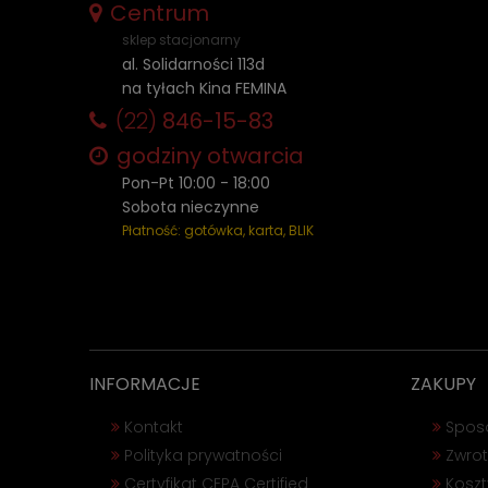
Centrum
sklep stacjonarny
al. Solidarności 113d
na tyłach Kina FEMINA
(22)
846-15-83
godziny otwarcia
Pon-Pt 10:00 - 18:00
Sobota nieczynne
Płatność: gotówka, karta, BLIK
INFORMACJE
ZAKUPY
Kontakt
Spos
Polityka prywatności
Zwrot
Certyfikat CEPA Certified
Kosz