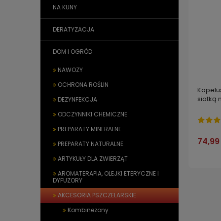
NA KUNY
DERATYZACJA
DOM I OGRÓD
NAWOZY
OCHRONA ROŚLIN
Kapelus
siatką
DEZYNFEKCJA
ODCZYNNIKI CHEMICZNE
PREPARATY MINERALNE
74,99 
PREPARATY NATURALNE
ARTYKUŁY DLA ZWIERZĄT
AROMATERAPIA, OLEJKI ETERYCZNE I
DYFUZORY
AKCESORIA PSZCZELARSKIE
Kombinezony