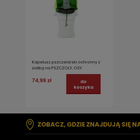
Kapelusz pszczelarski ochronny z
siatką na PSZCZOŁY, OSY
74,99 zł
do
koszyka
ZOBACZ, GDZIE ZNAJDUJĄ SIĘ N