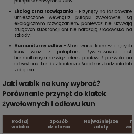
pułapki w schwytaniu kuny.
Ekologiczna rozwiązania
- Przynęty na łasicowate
umieszczone wewnątrz pułapki żywołownej są
ekologicznym rozwiązaniem, ponieważ nie używają
trujących substancji ani nie narażają środowiska na
szkody.
Humanitarny odłów
- Stosowanie karm wabiących
kuny wraz z pułapkami żywołownymi jest
humanitarnym rozwiązaniem, ponieważ pozwala na
schwytanie kun bez konieczności ich uszkadzania lub
zabijania.
Jaki wabik na kuny wybrać?
Porównanie przynęt do klatek
żywołownych i odłowu kun
Rodzaj
Sposób
Najważniejsze
N
wabika
działania
zalety
zas