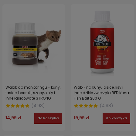
Wabik do monitoringu - kuny,
Wabik na kuny, łasice, lisy i
łasice, borsuki, szopy, koty i
inne dzikie zwierzęta RED Kuna
inne łasicowate STRONG
Fish Bait 200 G
100ml
(
4.93
)
(
4.98
)
14,99 zł
19,99 zł
do koszyka
do koszyka