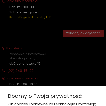
godziny otwarcia
Pon-Pt 10:00 - 18:00
Sobota nieczynne
Płatność: gotówka, karta, BLIK
zobacz, jak dojechać
Białołęka
zamówienia internetowe i
sklep stacjonarny
ul. Ciechanowska 15
(22)
846-15-83
godziny otwarcia
Pon-Pt 8:30 - 18:00
Sobota nieczynne
Dbamy o Twoją prywatność
Płatność: gotówka, karta, BLIK
Pliki cookies i pokrewne im technologie umożliwiają