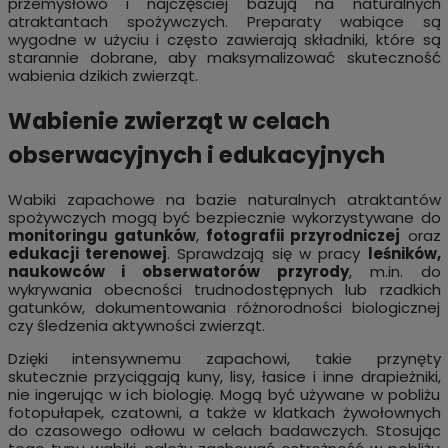
przemysłowo i najczęsciej bazują na naturalnych
atraktantach spożywczych. Preparaty wabiące są
wygodne w użyciu i często zawierają składniki, które są
starannie dobrane, aby maksymalizować skuteczność
wabienia dzikich zwierząt.
Wabienie zwierząt w celach
obserwacyjnych i edukacyjnych
Wabiki zapachowe na bazie naturalnych atraktantów
spożywczych mogą być bezpiecznie wykorzystywane do
monitoringu gatunków
,
fotografii przyrodniczej
oraz
edukacji terenowej
. Sprawdzają się w pracy
leśników,
naukowców i obserwatorów przyrody
,
m.in
. do
wykrywania obecności trudnodostępnych lub rzadkich
gatunków, dokumentowania różnorodności biologicznej
czy śledzenia aktywności zwierząt.
Dzięki intensywnemu zapachowi, takie przynęty
skutecznie przyciągają kuny, lisy, łasice i inne drapieżniki,
nie ingerując w ich biologię. Mogą być używane w pobliżu
fotopułapek, czatowni, a także w klatkach żywołownych
do czasowego odłowu w celach badawczych. Stosując