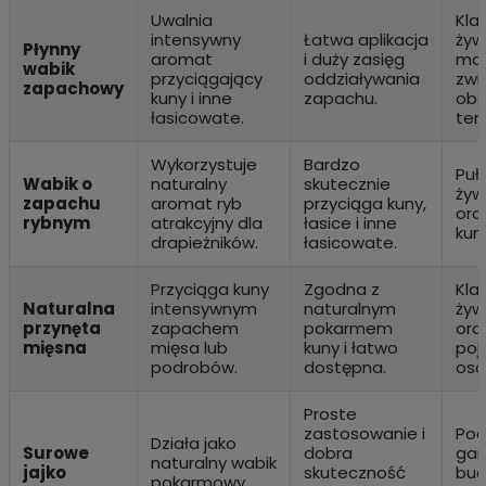
Uwalnia
Klat
intensywny
Łatwa aplikacja
żyw
Płynny
aromat
i duży zasięg
mon
wabik
przyciągający
oddziaływania
zwie
zapachowy
kuny i inne
zapachu.
obs
łasicowate.
ter
Wykorzystuje
Bardzo
Puł
Wabik o
naturalny
skutecznie
żyw
zapachu
aromat ryb
przyciąga kuny,
ora
rybnym
atrakcyjny dla
łasice i inne
kun.
drapieżników.
łasicowate.
Przyciąga kuny
Zgodna z
Klat
Naturalna
intensywnym
naturalnym
żyw
przynęta
zapachem
pokarmem
ora
mięsna
mięsa lub
kuny i łatwo
poj
podrobów.
dostępna.
oso
Proste
zastosowanie i
Pod
Działa jako
Surowe
dobra
gar
naturalny wabik
jajko
skuteczność
bud
pokarmowy.