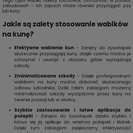
tego typu wabiki, należy zachować ostrożność w pobliżu
zabudowań – ich zapach może również przyciągać psy
lub koty.
Jakie są zalety stosowanie wabików
na kunę?
Efektywne wabienie kun
- Zanęty do żywołapek
skutecznie przyciągają kuny, dzięki czemu można je
schwytać i usunąć z obszaru, gdzie wyrządzają
szkody.
Zminimalizowane szkody
- Dzięki profesjonalnym
wabikom na kuny można dokonać skutecznego
odłowu szkodnika. Dzźki takim zabiegom możemy
minimalizować szkody wyrządzone przez kuny na
terenie posesji lub w okolicy.
Szybkie zastosowanie i łatwe aplikacja do
pułapki
- Zanęta do żywołapek działa szybko i
łatwo się ją aplikuje do wnętrza pułapek i klatek.
Dzięki tym zabiegom zwiększamy efektywność