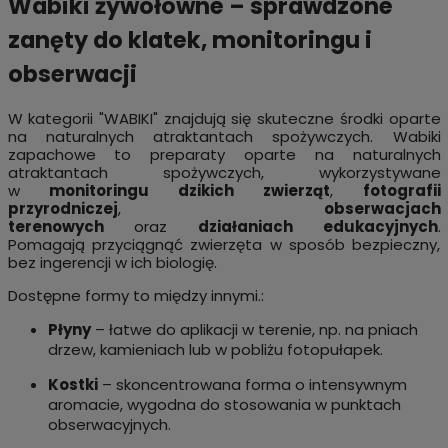
Wabiki żywołowne – sprawdzone
zanęty do klatek, monitoringu i
obserwacji
W kategorii "WABIKI" znajdują się skuteczne środki oparte
na naturalnych atraktantach spożywczych. Wabiki
zapachowe to preparaty oparte na naturalnych
atraktantach spożywczych, wykorzystywane
w
monitoringu dzikich zwierząt
,
fotografii
przyrodniczej
,
obserwacjach
terenowych
oraz
działaniach edukacyjnych
.
Pomagają przyciągnąć zwierzęta w sposób bezpieczny,
bez ingerencji w ich biologię.
Dostępne formy to między innymi.:
Płyny
– łatwe do aplikacji w terenie, np. na pniach
drzew, kamieniach lub w pobliżu fotopułapek.
Kostki
– skoncentrowana forma o intensywnym
aromacie, wygodna do stosowania w punktach
obserwacyjnych.