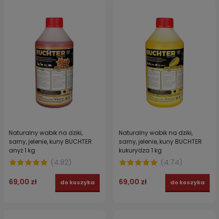
Naturalny wabik na dziki,
Naturalny wabik na dziki,
sarny, jelenie, kuny BUCHTER
sarny, jelenie, kuny BUCHTER
anyż 1 kg
kukurydza 1 kg
(
4.82
)
(
4.74
)
69,00 zł
69,00 zł
do koszyka
do koszyka