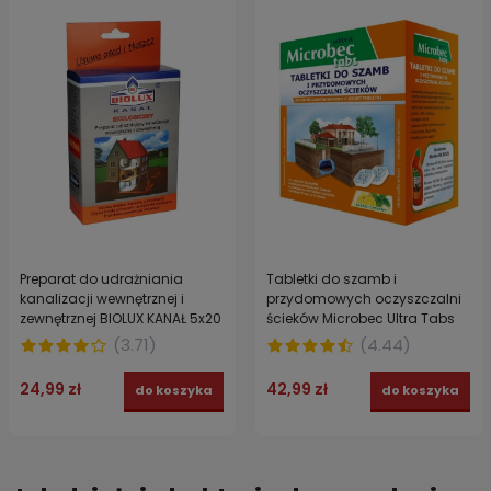
Preparat do udrażniania
Tabletki do szamb i
kanalizacji wewnętrznej i
przydomowych oczyszczalni
zewnętrznej BIOLUX KANAŁ 5x20
ścieków Microbec Ultra Tabs
g
16x20 g
(
3.71
)
(
4.44
)
24,99 zł
42,99 zł
do koszyka
do koszyka