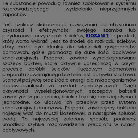
Te substancje powodują również zablokowanie systemu
rozprowadzającego i wydzielanie nieprzyjemnych
zapachów.
Jeśli szukasz skutecznego rozwiązania do utrzymania
czystości i efektywności swojego szamba lub
przydomowej oczyszczalni ścieków,
BIOSANIT
to produkt,
który warto wybrać. Jest to środek do rozkładu ścieków,
który może być idealny dla właścicieli gospodarstw
domowych, gdzie gromadzą się duże ilości odpływów
kanalizacyjnych. Preparat zawiera wyselekcjonowane
szczepy bakterii, które aktywnie uczestniczą w całym
procesie obróbki ścieków. Kluczowym elementem
preparatu zawierającego bakterie jest odżywka startowa.
Stanowi pożywkę oraz źródło energii dla mikroorganizmów
odpowiedzialnych za rozkład zanieczyszczeń. Dzięki
aktywności wyselekcjonowanych szczepów bakterii
zawartych w preparacie, ścieki stają się bardziej płynne i
jednorodne, co ułatwia ich przepływ przez system
kanalizacyjny i drenażowy. Preparat zawierajacy bakterie
najlepiej wlać do muszli klozetowej, a następnie spłukać
wodą. To najczęściej zalecany sposób, ponieważ
umożliwia szybkie rozprowadzenie preparatu w rurach
odpływowych.