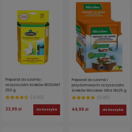
Preparat do szamb i
Preparat do szamb i
oczyszczalni ścieków BIOSANIT
przydomowych oczyszczalni
250 g
ścieków Microbec Ultra 18x25 g
(
4.50
)
(
5.00
)
33,99 zł
44,99 zł
do koszyka
do koszyka