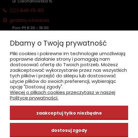
ul. Ciechanowska 15
(22)
846-15-83
godziny otwarcia
Pon-Pt 8:30 - 18:00
Sobota nieczynne
Dbamy o Twoją prywatność
Płatność: gotówka, karta, BLIK
Pliki cookies i pokrewne im technologie umożliwiają
poprawne działanie strony i pomagają nam
zobacz, jak dojechać
dostosować ofertę do Twoich potrzeb. Możesz
zaakceptować wykorzystanie przez nas wszystkich
tych plików i przejść do sklepu lub dostosować
użycie plików do swoich preferencji, wybierając
opcję "Dostosuj zgody".
Więcej o plikach cookies przeczytasz w naszej
INFORMACJE
Polityce prywatności.
ZAKUPY
zaakceptuj tylko niezbędne
CENTRUM WIEDZY
dostosuj zgody