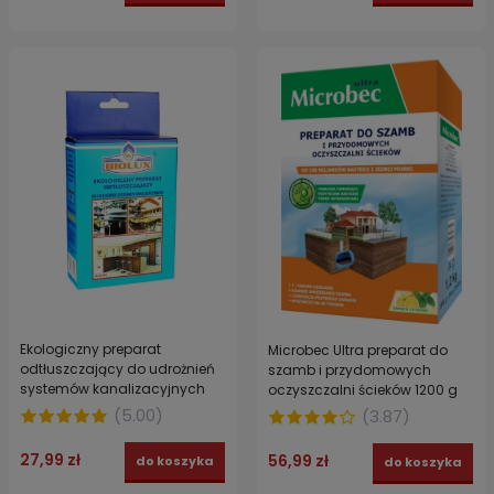
Ekologiczny preparat
Microbec Ultra preparat do
odtłuszczający do udrożnień
szamb i przydomowych
systemów kanalizacyjnych
oczyszczalni ścieków 1200 g
BIOLUX 5 x 20 g
(
5.00
)
(
3.87
)
27,99 zł
56,99 zł
do koszyka
do koszyka