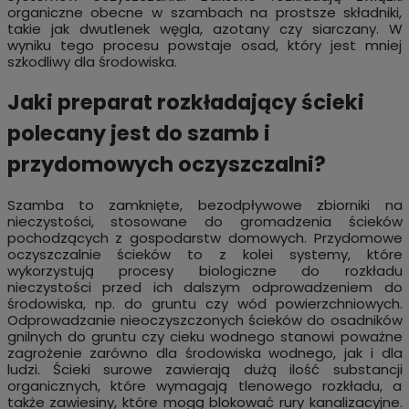
organiczne obecne w szambach na prostsze składniki,
takie jak dwutlenek węgla, azotany czy siarczany. W
wyniku tego procesu powstaje osad, który jest mniej
szkodliwy dla środowiska.
Jaki preparat rozkładający ścieki
polecany jest do szamb i
przydomowych oczyszczalni?
Szamba to zamknięte, bezodpływowe zbiorniki na
nieczystości, stosowane do gromadzenia ścieków
pochodzących z gospodarstw domowych. Przydomowe
oczyszczalnie ścieków to z kolei systemy, które
wykorzystują procesy biologiczne do rozkładu
nieczystości przed ich dalszym odprowadzeniem do
środowiska, np. do gruntu czy wód powierzchniowych.
Odprowadzanie nieoczyszczonych ścieków do osadników
gnilnych do gruntu czy cieku wodnego stanowi poważne
zagrożenie zarówno dla środowiska wodnego, jak i dla
ludzi. Ścieki surowe zawierają dużą ilość substancji
organicznych, które wymagają tlenowego rozkładu, a
także zawiesiny, które mogą blokować rury kanalizacyjne.