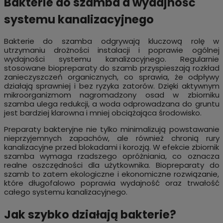
Bakterie do szamba a wydajność
systemu kanalizacyjnego
Bakterie do szamba odgrywają kluczową rolę w
utrzymaniu drożności instalacji i poprawie ogólnej
wydajności systemu kanalizacyjnego. Regularnie
stosowane biopreparaty do szamb przyspieszają rozkład
zanieczyszczeń organicznych, co sprawia, że odpływy
działają sprawniej i bez ryzyka zatorów. Dzięki aktywnym
mikroorganizmom nagromadzony osad w zbiorniku
szamba ulega redukcji, a woda odprowadzana do gruntu
jest bardziej klarowna i mniej obciążająca środowisko.
Preparaty bakteryjne nie tylko minimalizują powstawanie
nieprzyjemnych zapachów, ale również chronią rury
kanalizacyjne przed blokadami i korozją. W efekcie zbiornik
szamba wymaga rzadszego opróżniania, co oznacza
realne oszczędności dla użytkownika. Biopreparaty do
szamb to zatem ekologiczne i ekonomiczne rozwiązanie,
które długofalowo poprawia wydajność oraz trwałość
całego systemu kanalizacyjnego.
Jak szybko działają bakterie?