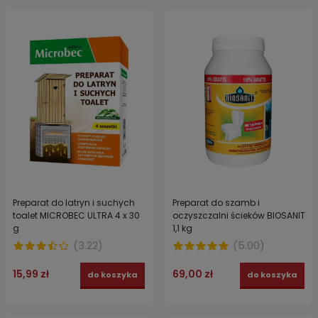
Preparat do latryn i suchych
Preparat do szamb i
toalet MICROBEC ULTRA 4 x 30
oczyszczalni ścieków BIOSANIT
g
1,1 kg
(
3.22
)
(
5.00
)
15,99 zł
69,00 zł
do koszyka
do koszyka