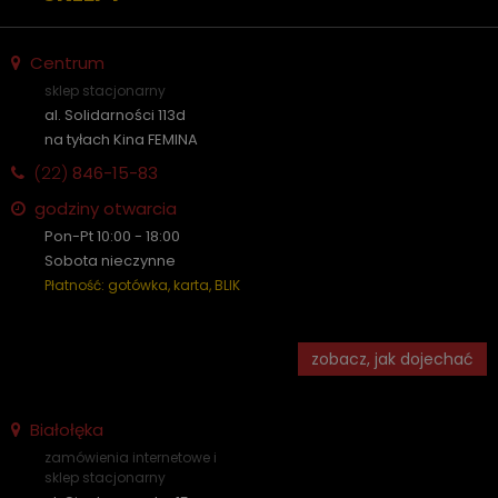
Centrum
sklep stacjonarny
al. Solidarności 113d
na tyłach Kina FEMINA
(22)
846-15-83
godziny otwarcia
Pon-Pt 10:00 - 18:00
Sobota nieczynne
Płatność: gotówka, karta, BLIK
zobacz, jak dojechać
Białołęka
zamówienia internetowe i
sklep stacjonarny