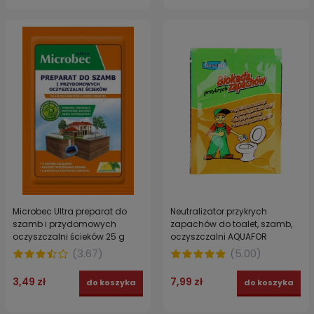
Neutralizator przykrych
Microbec Ultra preparat do
zapachów do toalet, szamb,
szamb i przydomowych
oczyszczalni AQUAFOR
oczyszczalni ścieków 25 g
saszetka 40g
(
5.00
)
(
3.67
)
7,99 zł
3,49 zł
do koszyka
do koszyka