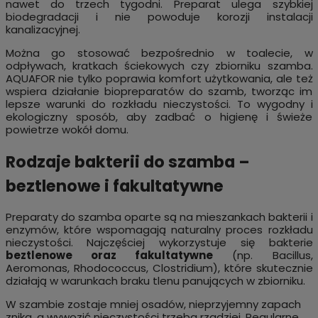
nawet do trzech tygodni. Preparat ulega szybkiej
biodegradacji i nie powoduje korozji instalacji
kanalizacyjnej.
Można go stosować bezpośrednio w toalecie, w
odpływach, kratkach ściekowych czy zbiorniku szamba.
AQUAFOR nie tylko poprawia komfort użytkowania, ale też
wspiera działanie biopreparatów do szamb, tworząc im
lepsze warunki do rozkładu nieczystości. To wygodny i
ekologiczny sposób, aby zadbać o higienę i świeże
powietrze wokół domu.
Rodzaje bakterii do szamba –
beztlenowe i fakultatywne
Preparaty do szamba oparte są na mieszankach bakterii i
enzymów, które wspomagają naturalny proces rozkładu
nieczystości. Najczęściej wykorzystuje się bakterie
beztlenowe oraz fakultatywne
(np. Bacillus,
Aeromonas, Rhodococcus, Clostridium), które skutecznie
działają w warunkach braku tlenu panujących w zbiorniku.
W szambie zostaje mniej osadów, nieprzyjemny zapach
znika, a wywozić nieczystości trzeba rzadziej. Regularne