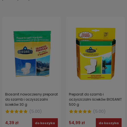
Biosanit nowoczesny preparat
Preparat do szamb i
do szamb i oczyszczalni
oczyszczalni ścieków BIOSANIT
ścieków 30 g
500 g
(
5.00
)
(
5.00
)
4,39 zł
54,99 zł
do koszyka
do koszyka