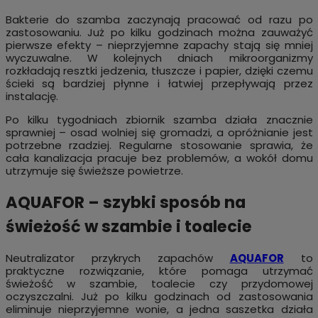
Bakterie do szamba zaczynają pracować od razu po
zastosowaniu. Już po kilku godzinach można zauważyć
pierwsze efekty – nieprzyjemne zapachy stają się mniej
wyczuwalne. W kolejnych dniach mikroorganizmy
rozkładają resztki jedzenia, tłuszcze i papier, dzięki czemu
ścieki są bardziej płynne i łatwiej przepływają przez
instalację.
Po kilku tygodniach zbiornik szamba działa znacznie
sprawniej – osad wolniej się gromadzi, a opróżnianie jest
potrzebne rzadziej. Regularne stosowanie sprawia, że
cała kanalizacja pracuje bez problemów, a wokół domu
utrzymuje się świeższe powietrze.
AQUAFOR – szybki sposób na
świeżość w szambie i toalecie
Neutralizator przykrych zapachów
AQUAFOR
to
praktyczne rozwiązanie, które pomaga utrzymać
świeżość w szambie, toalecie czy przydomowej
oczyszczalni. Już po kilku godzinach od zastosowania
eliminuje nieprzyjemne wonie, a jedna saszetka działa