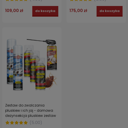
pomieszczeniami
109,00 zł
175,00 zł
do koszyka
do koszyka
Zestaw do zwalczania
pluskiew i ich jaj - domowa
dezynsekcja pluskiew zestaw
CRYO-FOG STRONG
(
5.00
)