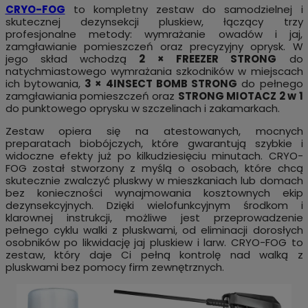
CRYO-FOG
to kompletny zestaw do samodzielnej i
skutecznej dezynsekcji pluskiew, łączący trzy
profesjonalne metody: wymrażanie owadów i jaj,
zamgławianie pomieszczeń oraz precyzyjny oprysk. W
jego skład wchodzą
2 × FREEZER STRONG
do
natychmiastowego wymrażania szkodników w miejscach
ich bytowania,
3 × 4INSECT BOMB STRONG
do pełnego
zamgławiania pomieszczeń oraz
STRONG MIOTACZ 2 w 1
do punktowego oprysku w szczelinach i zakamarkach.
Zestaw opiera się na atestowanych, mocnych
preparatach biobójczych, które gwarantują szybkie i
widoczne efekty już po kilkudziesięciu minutach. CRYO-
FOG został stworzony z myślą o osobach, które chcą
skutecznie zwalczyć pluskwy w mieszkaniach lub domach
bez konieczności wynajmowania kosztownych ekip
dezynsekcyjnych. Dzięki wielofunkcyjnym środkom i
klarownej instrukcji, możliwe jest przeprowadzenie
pełnego cyklu walki z pluskwami, od eliminacji dorosłych
osobników po likwidację jaj pluskiew i larw. CRYO-FOG to
zestaw, który daje Ci pełną kontrolę nad walką z
pluskwami bez pomocy firm zewnętrznych.