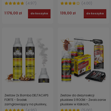
owadobójczy 24 sztuki
wzmacniacz polimerowy) BED
(
4.97
)
(
4.00
)
BUG DOUBLE POWER
1 176,00 zł
139,00 zł
do koszyka
do koszyka
Zestaw 2x Bomba DELTACAPS
Zestaw do dezynsekcji
FORTE - Środek
pluskiew 3 ROOM - Zwalczanie
zamgławiający na pluskwy,
pluskiew w łóżkach,
karaluchy, pchły
materacach i lokalach z 3
(
4.95
)
(
5.00
)