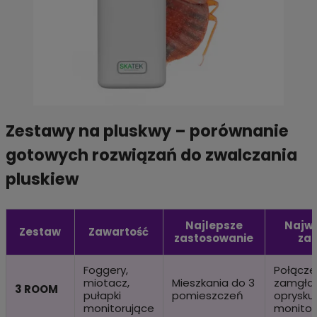
Zestawy na pluskwy – porównanie
gotowych rozwiązań do zwalczania
pluskiew
Najlepsze
Najwi
Zestaw
Zawartość
zastosowanie
zal
Foggery,
Połącze
miotacz,
Mieszkania do 3
zamgław
3 ROOM
pułapki
pomieszczeń
oprysku 
monitorujące
monitor