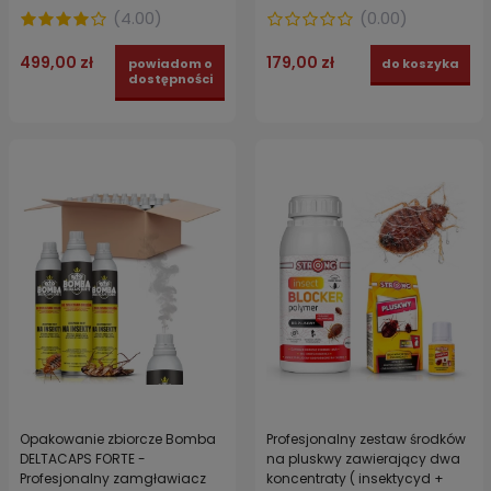
domowych - dyspenser +
maska, 2 x rękawiczki) -
(
4.00
)
(
0.00
)
aerozol wabiący
BEDBUG PROTECT
499,00 zł
179,00 zł
powiadom o
do koszyka
dostępności
Opakowanie zbiorcze Bomba
Profesjonalny zestaw środków
DELTACAPS FORTE -
na pluskwy zawierający dwa
Profesjonalny zamgławiacz
koncentraty ( insektycyd +