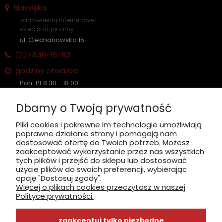
Białołęka
zamówienia internetowe i
sklep stacjonarny
ul. Ciechanowska 15
(22)
846-15-83
godziny otwarcia
Pon-Pt 8:30 - 18:00
Sobota nieczynne
Dbamy o Twoją prywatność
Płatność: gotówka, karta, BLIK
Pliki cookies i pokrewne im technologie umożliwiają
poprawne działanie strony i pomagają nam
zobacz, jak dojechać
dostosować ofertę do Twoich potrzeb. Możesz
zaakceptować wykorzystanie przez nas wszystkich
tych plików i przejść do sklepu lub dostosować
użycie plików do swoich preferencji, wybierając
opcję "Dostosuj zgody".
Więcej o plikach cookies przeczytasz w naszej
INFORMACJE
Polityce prywatności.
ZAKUPY
zaakceptuj tylko niezbędne