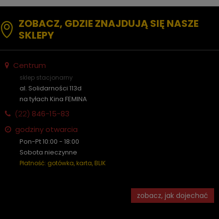
ZOBACZ, GDZIE ZNAJDUJĄ SIĘ NASZE
SKLEPY
Centrum
sklep stacjonarny
al. Solidarności 113d
na tyłach Kina FEMINA
(22)
846-15-83
godziny otwarcia
Pon-Pt 10:00 - 18:00
Sobota nieczynne
Płatność: gotówka, karta, BLIK
zobacz, jak dojechać