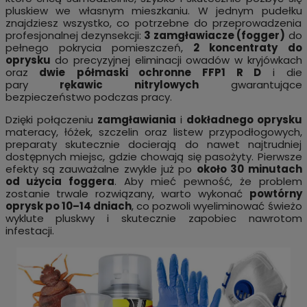
pluskiew we własnym mieszkaniu. W jednym pudełku
znajdziesz wszystko, co potrzebne do przeprowadzenia
profesjonalnej dezynsekcji:
3 zamgławiacze (fogger)
do
pełnego pokrycia pomieszczeń,
2 koncentraty do
oprysku
do precyzyjnej eliminacji owadów w kryjówkach
oraz
dwie
półmaski ochronne FFP1 R D
i die
pary
rękawic nitrylowych
gwarantujące
bezpieczeństwo podczas pracy.
Dzięki połączeniu
zamgławiania
i
dokładnego oprysku
materacy, łóżek, szczelin oraz listew przypodłogowych,
preparaty skutecznie docierają do nawet najtrudniej
dostępnych miejsc, gdzie chowają się pasożyty. Pierwsze
efekty są zauważalne zwykle już po
około 30 minutach
od użycia foggera
. Aby mieć pewność, że problem
zostanie trwale rozwiązany, warto wykonać
powtórny
oprysk po 10–14 dniach
, co pozwoli wyeliminować świeżo
wyklute pluskwy i skutecznie zapobiec nawrotom
infestacji.