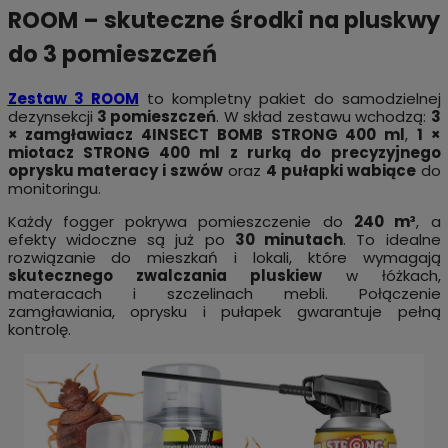
ROOM – skuteczne środki na pluskwy
do 3 pomieszczeń
Zestaw 3 ROOM
to kompletny pakiet do samodzielnej
dezynsekcji
3 pomieszczeń
. W skład zestawu wchodzą:
3
× zamgławiacz 4INSECT BOMB STRONG 400 ml
,
1 ×
miotacz STRONG 400 ml z rurką do precyzyjnego
oprysku materacy i szwów
oraz
4 pułapki wabiące
do
monitoringu.
Każdy fogger pokrywa pomieszczenie do
240 m³
, a
efekty widoczne są już po
30 minutach
. To idealne
rozwiązanie do mieszkań i lokali, które wymagają
skutecznego zwalczania pluskiew
w łóżkach,
materacach i szczelinach mebli. Połączenie
zamgławiania, oprysku i pułapek gwarantuje pełną
kontrolę.