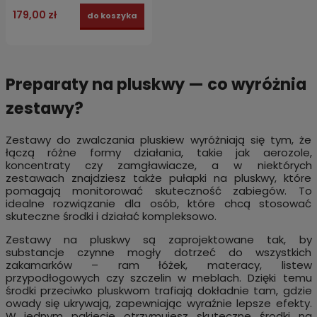
179,00 zł
do koszyka
Preparaty na pluskwy — co wyróżnia
zestawy?
Zestawy do zwalczania pluskiew wyróżniają się tym, że
łączą różne formy działania, takie jak aerozole,
koncentraty czy zamgławiacze, a w niektórych
zestawach znajdziesz także pułapki na pluskwy, które
pomagają monitorować skuteczność zabiegów. To
idealne rozwiązanie dla osób, które chcą stosować
skuteczne środki i działać kompleksowo.
Zestawy na pluskwy są zaprojektowane tak, by
substancje czynne mogły dotrzeć do wszystkich
zakamarków – ram łóżek, materacy, listew
przypodłogowych czy szczelin w meblach. Dzięki temu
środki przeciwko pluskwom trafiają dokładnie tam, gdzie
owady się ukrywają, zapewniając wyraźnie lepsze efekty.
W jednym pakiecie otrzymujesz skuteczne środki na