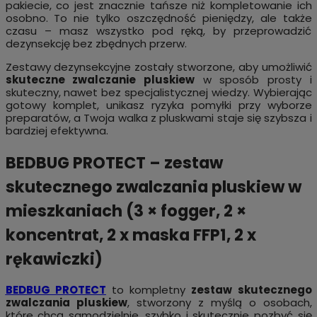
pakiecie, co jest znacznie tańsze niż kompletowanie ich
osobno. To nie tylko oszczędność pieniędzy, ale także
czasu – masz wszystko pod ręką, by przeprowadzić
dezynsekcję bez zbędnych przerw.
Zestawy dezynsekcyjne zostały stworzone, aby umożliwić
skuteczne zwalczanie pluskiew
w sposób prosty i
skuteczny, nawet bez specjalistycznej wiedzy. Wybierając
gotowy komplet, unikasz ryzyka pomyłki przy wyborze
preparatów, a Twoja walka z pluskwami staje się szybsza i
bardziej efektywna.
BEDBUG PROTECT – zestaw
skutecznego zwalczania pluskiew w
mieszkaniach (3 × fogger, 2 ×
koncentrat, 2 x maska FFP1, 2 x
rękawiczki)
BEDBUG PROTECT
to kompletny
zestaw skutecznego
zwalczania pluskiew
, stworzony z myślą o osobach,
które chcą samodzielnie, szybko i skutecznie pozbyć się