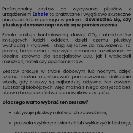
Profesjonalny zestaw do wykrywania pluskiew z
urządzeniem
Exhale
to praktyczne i wyjątkowo skuteczne
narzędzie, które pomaga w jednym:
dowiedzieć się, czy
pluskwy domowe naprawdę są w pomieszczeniu
.
Exhale emituje kontrolowaną dawkę CO₂ i atraktantów
imitujących ludzki oddech, dzięki czemu pluskwy
wychodzą z kryjówek i stają się łatwe do zauważenia. To
proste, bezpieczne i niezwykle pomocne rozwiązanie —
idealne zarówno dla specjalistów DDD, jak i właścicieli
mieszkań, hoteli czy apartamentów.
Zestaw pracuje w trybie dobowym lub nocnym, dzięki
czemu można monitorować pomieszczenia dokładnie
wtedy, gdy pluskwy są najbardziej aktywne. Nie zawiera
substancji biobójczych, więc można z niego korzystać bez
obaw o bezpieczeństwo domowników czy gości.
Dlaczego warto wybrać ten zestaw?
aktywuje pluskwy i ułatwia ich zauważenie,
pozwala szybko potwierdzić lub wykluczyć infestację,