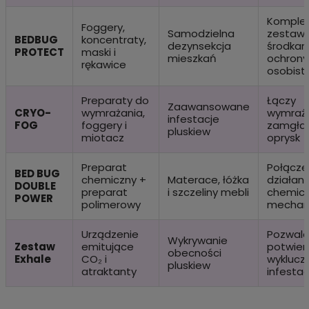
Komple
Foggery,
Samodzielna
zestaw 
BEDBUG
koncentraty,
dezynsekcja
środkam
PROTECT
maski i
mieszkań
ochrony
rękawice
osobiste
Preparaty do
Łączy
Zaawansowane
CRYO-
wymrażania,
wymraża
infestacje
FOG
foggery i
zamgław
pluskiew
miotacz
oprysk
Preparat
Połącze
BED BUG
chemiczny +
Materace, łóżka
działani
DOUBLE
preparat
i szczeliny mebli
chemicz
POWER
polimerowy
mechan
Urządzenie
Pozwala
Wykrywanie
Zestaw
emitujące
potwierd
obecności
Exhale
CO₂ i
wyklucz
pluskiew
atraktanty
infestac