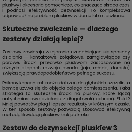
pluskwy i akcesoria pomocnicze, co znacząco skraca czas
i podnosi efektywność dezynsekcji. To kompleksowa
odpowiedź na problem pluskiew w domu lub mieszkaniu.
Skuteczne zwalczanie — dlaczego
zestawy działają lepiej?
Zestawy zawierają wzajemnie uzupełniające się sposoby
działania — kontaktowe, żołądkowe, zamgławiające czy
parowe. Środki przeciwko pluskwom zastosowane na
różnych etapach rozwoju owada (jaja, młode, dorosłe)
zwiększają prawdopodobieństwo pełnego sukcesu.
Psikany koncentrat może dotrzeć do głębokich szczelin, a
bombę używa się do objęcia całego pomieszczenia. Taka
strategia to skuteczne środki na pluskwy, które łączą
natychmiastowe działanie z długotrwałą ochroną. Efekt?
Mniej powrotów plag i lepsze rezultaty w krótszym czasie.
W ten sposób zestawy pozwalają stosować efektywną
metodę likwidacji pluskiew krok po kroku.
Zestaw do dezynsekcji pluskiew 3