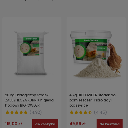
20 kg Ekologiczny środek
4 kg BIOPOWDER środek do
ZABEZPIECZA KURNIK higiena
pomieszczeń. Piórojady i
hodowli BIOPOWDER
ptaszyńce.
(
4.92
)
(
4.45
)
119,00 zł
49,99 zł
do koszyka
do koszyka