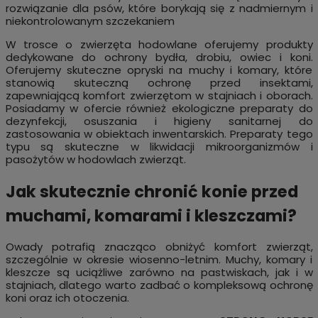
rozwiązanie dla psów, które borykają się z nadmiernym i
niekontrolowanym szczekaniem
W trosce o zwierzęta hodowlane oferujemy produkty
dedykowane do ochrony bydła, drobiu, owiec i koni.
Oferujemy skuteczne opryski na muchy i komary, które
stanowią skuteczną ochronę przed insektami,
zapewniającą komfort zwierzętom w stajniach i oborach.
Posiadamy w ofercie również ekologiczne preparaty do
dezynfekcji, osuszania i higieny sanitarnej do
zastosowania w obiektach inwentarskich. Preparaty tego
typu są skuteczne w likwidacji mikroorganizmów i
pasożytów w hodowlach zwierząt.
Jak skutecznie chronić konie przed
muchami, komarami i kleszczami?
Owady potrafią znacząco obniżyć komfort zwierząt,
szczególnie w okresie wiosenno-letnim. Muchy, komary i
kleszcze są uciążliwe zarówno na pastwiskach, jak i w
stajniach, dlatego warto zadbać o kompleksową ochronę
koni oraz ich otoczenia.