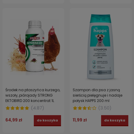
Środek na ptaszyńca kurzego,
Szampon dla psa z jasną
wszoły, piórojady STRONG
sierścią pielęgnuje i nadaje
EKTOBIRD 200 koncentrat 1L
połysk HAPPS 200 ml
(
4.87
)
(
3.50
)
64,99 zł
11,99 zł
do koszyka
do koszyka