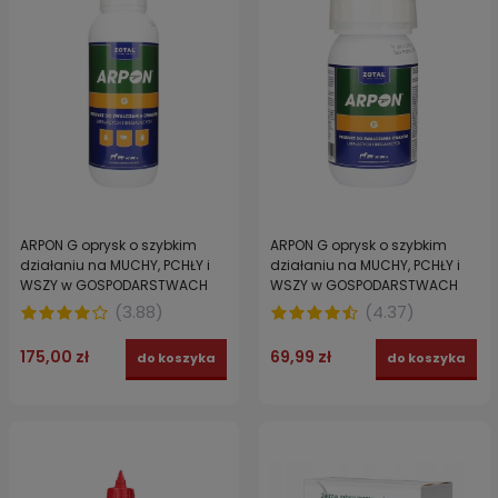
ARPON G oprysk o szybkim
ARPON G oprysk o szybkim
działaniu na MUCHY, PCHŁY i
działaniu na MUCHY, PCHŁY i
WSZY w GOSPODARSTWACH
WSZY w GOSPODARSTWACH
ROLNYCH 1 l
ROLNYCH 250 ml
(
3.88
)
(
4.37
)
175,00 zł
69,99 zł
do koszyka
do koszyka