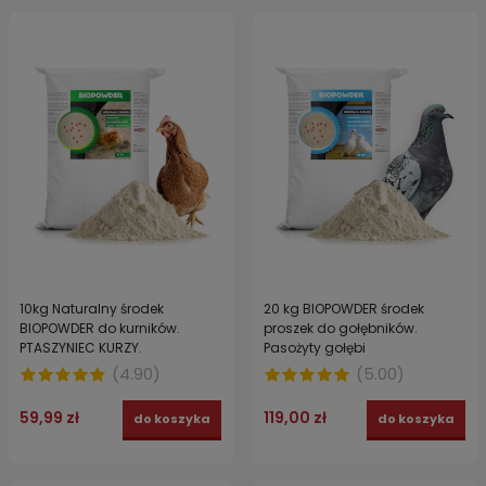
10kg Naturalny środek
20 kg BIOPOWDER środek
BIOPOWDER do kurników.
proszek do gołębników.
PTASZYNIEC KURZY.
Pasożyty gołębi
(
4.90
)
(
5.00
)
59,99 zł
119,00 zł
do koszyka
do koszyka