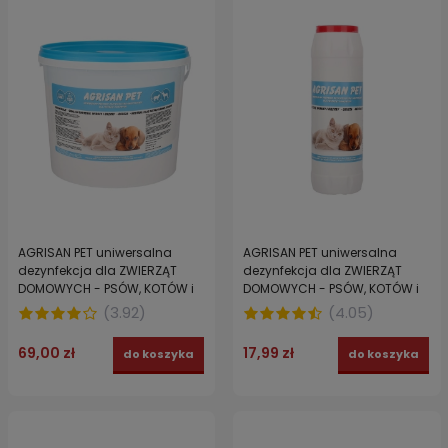
AGRISAN PET uniwersalna
AGRISAN PET uniwersalna
dezynfekcja dla ZWIERZĄT
dezynfekcja dla ZWIERZĄT
DOMOWYCH - PSÓW, KOTÓW i
DOMOWYCH - PSÓW, KOTÓW i
PTAKÓW 5 kg
PTAKÓW 500 g
(
3.92
)
(
4.05
)
69,00 zł
17,99 zł
do koszyka
do koszyka