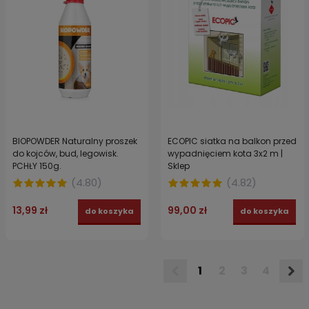
BIOPOWDER Naturalny proszek
ECOPIC siatka na balkon przed
do kojców, bud, legowisk.
wypadnięciem kota 3x2 m |
PCHŁY 150g.
Sklep
(
4.80
)
(
4.82
)
13,99 zł
99,00 zł
do koszyka
do koszyka
1
2
3
4