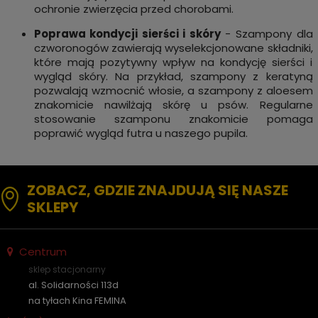
ochronie zwierzęcia przed chorobami.
Poprawa kondycji sierści i skóry
- Szampony dla
czworonogów zawierają wyselekcjonowane składniki,
które mają pozytywny wpływ na kondycję sierści i
wygląd skóry. Na przykład, szampony z keratyną
pozwalają wzmocnić włosie, a szampony z aloesem
znakomicie nawilżają skórę u psów. Regularne
stosowanie szamponu znakomicie pomaga
poprawić wygląd futra u naszego pupila.
ZOBACZ, GDZIE ZNAJDUJĄ SIĘ NASZE
SKLEPY
Centrum
sklep stacjonarny
al. Solidarności 113d
na tyłach Kina FEMINA