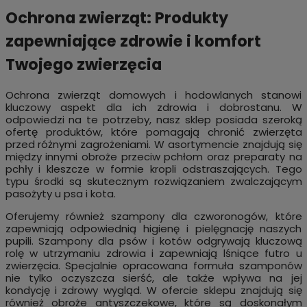
Ochrona zwierząt: Produkty
zapewniające zdrowie i komfort
Twojego zwierzęcia
Ochrona zwierząt domowych i hodowlanych stanowi
kluczowy aspekt dla ich zdrowia i dobrostanu. W
odpowiedzi na te potrzeby, nasz sklep posiada szeroką
ofertę produktów, które pomagają chronić zwierzęta
przed różnymi zagrożeniami. W asortymencie znajdują się
między innymi obroże przeciw pchłom oraz preparaty na
pchły i kleszcze w formie kropli odstraszających. Tego
typu środki są skutecznym rozwiązaniem zwalczającym
pasożyty u psa i kota.
Oferujemy również szampony dla czworonogów, które
zapewniają odpowiednią higienę i pielęgnację naszych
pupili. Szampony dla psów i kotów odgrywają kluczową
rolę w utrzymaniu zdrowia i zapewniają lśniące futro u
zwierzęcia. Specjalnie opracowana formuła szamponów
nie tylko oczyszcza sierść, ale także wpływa na jej
kondycję i zdrowy wygląd. W ofercie sklepu znajdują się
również obroże antyszczekowe, które są doskonałym