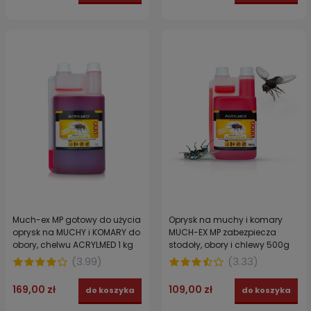
Much-ex MP gotowy do użycia
Oprysk na muchy i komary
oprysk na MUCHY i KOMARY do
MUCH-EX MP zabezpiecza
obory, chelwu ACRYLMED 1 kg
stodoły, obory i chlewy 500g
(
3.99
)
(
3.33
)
169,00 zł
109,00 zł
do koszyka
do koszyka