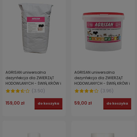
AGRISAN uniwersalna
AGRISAN uniwersalna
dezynfekcja dla ZWIERZĄT
dezynfekcja dla ZWIERZĄT
HODOWLANYCH - ŚWIŃ, KRÓW i
HODOWLANYCH - ŚWIŃ, KRÓW i
DROBIU 25 kg
DROBIU 5 kg
(
3.50
)
(
3.96
)
159,00 zł
59,00 zł
do koszyka
do koszyka