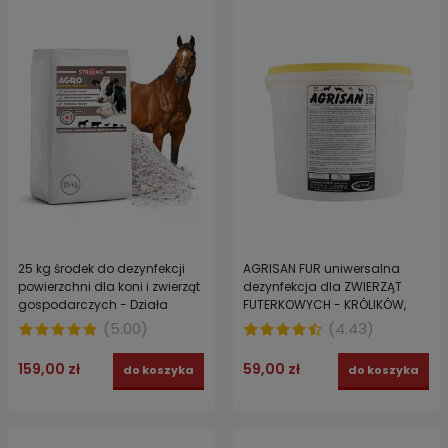
25 kg środek do dezynfekcji
AGRISAN FUR uniwersalna
powierzchni dla koni i zwierząt
dezynfekcja dla ZWIERZĄT
gospodarczych - Działa
FUTERKOWYCH - KRÓLIKÓW,
wirusobójczo, bakteriobójczo i
FRETEK i NOREK 5 kg
(
5.00
)
(
4.43
)
grzybobójczo STRONG AGRO
159,00 zł
59,00 zł
do koszyka
do koszyka