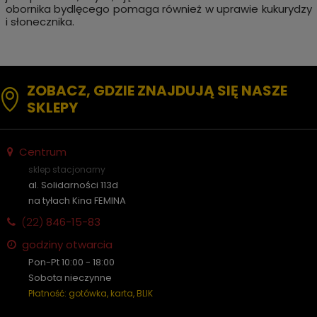
obornika bydlęcego pomaga również w uprawie kukurydzy
i słonecznika.
ZOBACZ, GDZIE ZNAJDUJĄ SIĘ NASZE
SKLEPY
Centrum
sklep stacjonarny
al. Solidarności 113d
na tyłach Kina FEMINA
(22)
846-15-83
godziny otwarcia
Pon-Pt 10:00 - 18:00
Sobota nieczynne
Płatność: gotówka, karta, BLIK