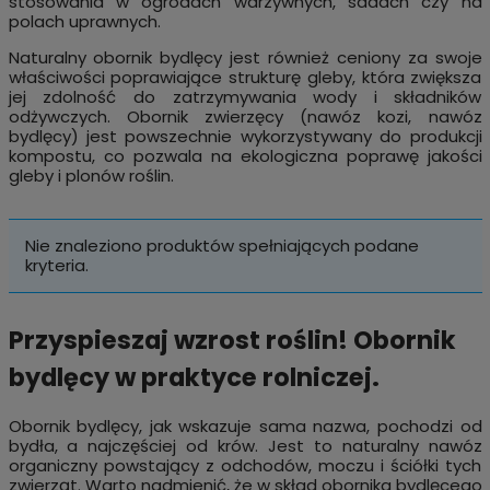
stosowania w ogrodach warzywnych, sadach czy na
polach uprawnych.
Naturalny obornik bydlęcy jest również ceniony za swoje
właściwości poprawiające strukturę gleby, która zwiększa
jej zdolność do zatrzymywania wody i składników
odżywczych. Obornik zwierzęcy (nawóz kozi, nawóz
bydlęcy) jest powszechnie wykorzystywany do produkcji
kompostu, co pozwala na ekologiczna poprawę jakości
gleby i plonów roślin.
Nie znaleziono produktów spełniających podane
kryteria.
Przyspieszaj wzrost roślin! Obornik
bydlęcy w praktyce rolniczej.
Obornik bydlęcy, jak wskazuje sama nazwa, pochodzi od
bydła, a najczęściej od krów. Jest to naturalny nawóz
organiczny powstający z odchodów, moczu i ściółki tych
zwierząt. Warto nadmienić, że w skład obornika bydlęcego