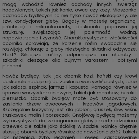
mogą wchodzić również odchody innych zwierząt
hodowlanych, takich jak konie, owce czy kozy. Mieszanka
odchodów bydlęcych to nie tylko nawóz ekologiczny, ale
tzw. kondycjoner gleby. Bogaty w materię organiczną,
próchnicę i mikroelementy, doskonale poprawia jej
strukturę, zwiększając jej pojemność wodną,
napowietrzenie i żyzność. Charakterystyczne właściwości
obornika sprawiają, że korzenie roślin swobodnie się
rozwijają, chłonąc z gleby niezbędne składniki odżywcze.
Efekt? Silniejsze rośliny, odporniejsze na choroby i
szkodniki, cieszące oko bujnym wzrostem i obfitymi
plonami.
Nawóz bydlęcy, taki jak obornik kozi, koński czy krowi
doskonale nadaje się do zasilania warzyw liściastych, takie
jak sałata, szpinak, jarmuż i kapusta. Pomaga również w
uprawie warzyw korzeniowych, takich jak marchew, buraki i
pietruszka. Obornik bydlęcy może być stosowany do
zasilania drzew owocowych i krzewów jagodowych.
Szczególnie korzystny jest dla jabłoni, gruszek, śliw, wiśni,
truskawek, malin i porzeczek. Gnojówkę bydlęcą możemy
wykorzystywać do wzbogacenia gleby przed sadzeniem
drzewek, ale także jako ściółkę w sadzie. Rolnicy chętnie
stosują obornik bydlęcy również do nawożenia zbóż, takich
jak pszenica, żyto, jęczmień i owies. Zastosowanie