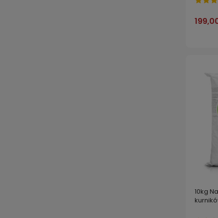
199,00
10kg N
kurnik