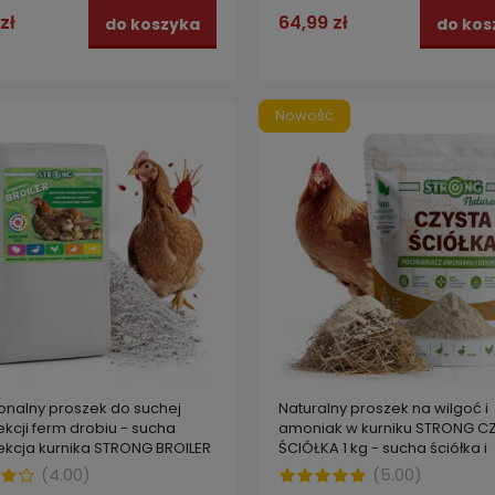
zł
64,99 zł
do koszyka
do kos
Nowość
onalny proszek do suchej
Naturalny proszek na wilgoć i
kcji ferm drobiu - sucha
amoniak w kurniku STRONG C
ekcja kurnika STRONG BROILER
ŚCIÓŁKA 1 kg - sucha ściółka i
świeższe powietrze
(
4.00
)
(
5.00
)