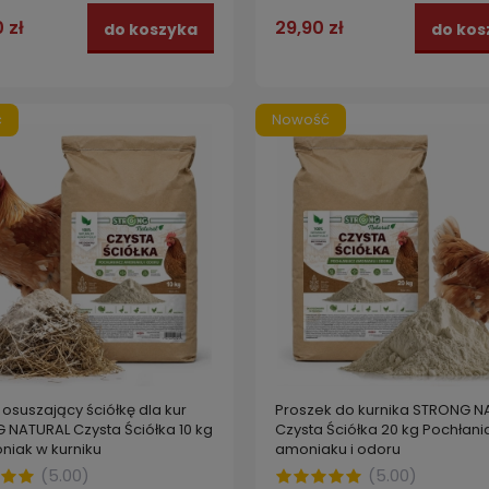
 zł
29,90 zł
do koszyka
do kos
ć
Nowość
osuszający ściółkę dla kur
Proszek do kurnika STRONG N
 NATURAL Czysta Ściółka 10 kg
Czysta Ściółka 20 kg Pochłani
niak w kurniku
amoniaku i odoru
(
5.00
)
(
5.00
)