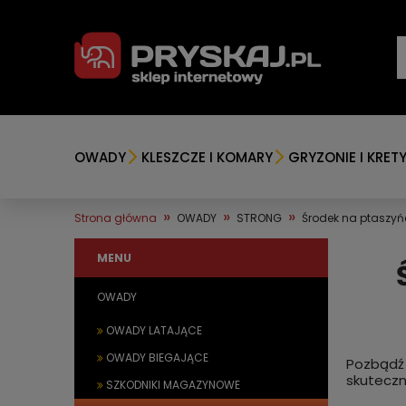
OWADY
KLESZCZE I KOMARY
GRYZONIE I KRET
»
»
»
Strona główna
OWADY
STRONG
Środek na ptaszy
MENU
OWADY
OWADY LATAJĄCE
OWADY BIEGAJĄCE
Pozbądź 
skuteczn
SZKODNIKI MAGAZYNOWE