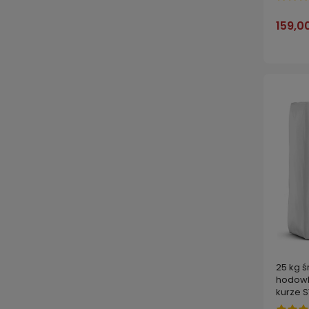
159,00
25 kg ś
hodowli
kurze 