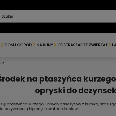
Y
DOM I OGRÓD
NA KUNY
ODSTRASZACZE ZWIERZĄT
L
ńca
Środek na ptaszyńca kurzego 
opryski do dezynsek
się ptaszyńca kurzego i innych pasożytów z kurnika, stosują
ie przywracają higienę i komfort drobiowi.