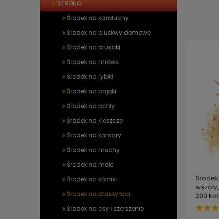
STRONG
Środek na karaluchy
Środek na pluskwy domowe
Środek na prusaki
Środek na mrówki
Środek na rybiki
Środek na pająki
Środek na pchły
Środek na kleszcze
Środek na komary
Środek na muchy
Środek na mole
Środek
Środek na korniki
wszoły
Środek na ptaszyńca
200 kon
Środek na osy i szerszenie