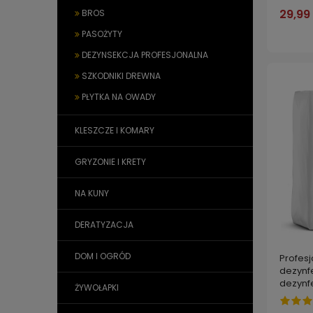
29,99 
BROS
PASOŻYTY
DEZYNSEKCJA PROFESJONALNA
SZKODNIKI DREWNA
PŁYTKA NA OWADY
KLESZCZE I KOMARY
GRYZONIE I KRETY
NA KUNY
DERATYZACJA
DOM I OGRÓD
Profesj
dezynfe
dezynf
ŻYWOŁAPKI
15 kg