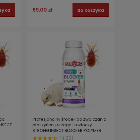
69,00 zł
zyka
do koszyka
10kg Naturalny środek BIOPOWDER
BIOPO
ZYSTA
do kurników. PTASZYNIEC KURZY.
HODOW
prepa
59,99 zł
13,99
zyka
do koszyka
ńca
Profesjonalny środek do zwalczania
INSECT
ptaszyńca kurzego i roztoczy -
STRONG INSECT BLOCKER POLYMER
koncentrat 1 L
(
4.50
)