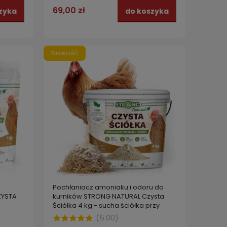
69,00 zł
zyka
do koszyka
Nowość
Pochłaniacz amoniaku i odoru do
ZYSTA
kurników STRONG NATURAL Czysta
Ściółka 4 kg - sucha ściółka przy
ptaszyńcu
(
5.00
)