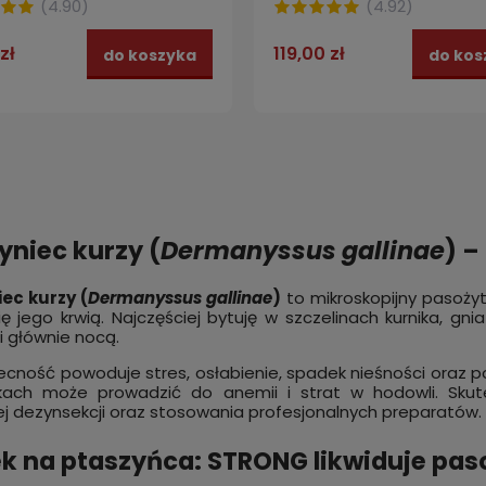
(
4.90
)
(
4.92
)
zł
119,00 zł
do koszyka
do kos
yniec kurzy (
Dermanyssus gallinae
) –
ec kurzy (
Dermanyssus gallinae
)
to mikroskopijny pasożyt
ię jego krwią. Najczęściej bytuję w szczelinach kurnika, gn
 głównie nocą.
cność powoduje stres, osłabienie, spadek nieśności oraz 
kach może prowadzić do anemii i strat w hodowli. Sk
ej dezynsekcji oraz stosowania profesjonalnych preparatów.
k na ptaszyńca: STRONG likwiduje pas