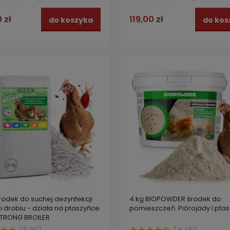
 zł
119,00 zł
do koszyka
do kos
rodek do suchej dezynfekcji
4 kg BIOPOWDER środek do
 drobiu - działa na ptaszyńce
pomieszczeń. Piórojady i pta
STRONG BROILER
(
5.00
)
(
4.45
)