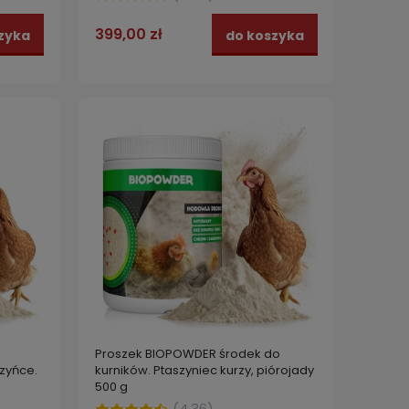
399,00 zł
zyka
do koszyka
Proszek BIOPOWDER środek do
szyńce.
kurników. Ptaszyniec kurzy, piórojady
500 g
(
4.36
)