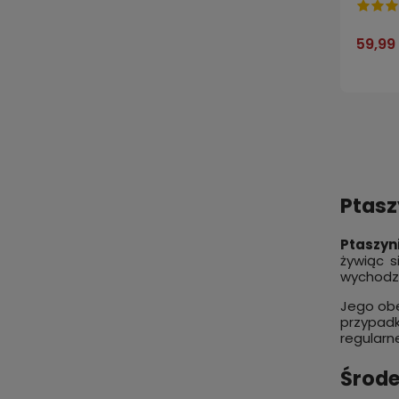
59,99 
Ptasz
Ptaszyni
żywiąc s
wychodzi
Jego obe
przypad
regularn
Środe