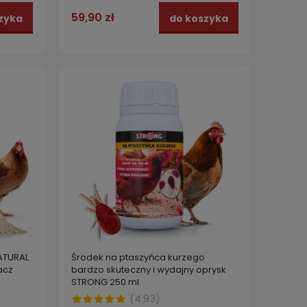
59,90 zł
zyka
do koszyka
ATURAL
Środek na ptaszyńca kurzego
acz
bardzo skuteczny i wydajny oprysk
STRONG 250 ml
(
4.93
)