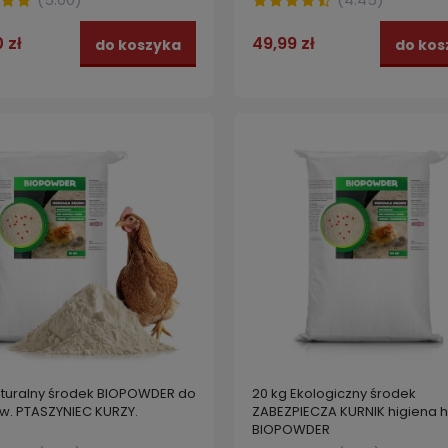
 zł
49,99 zł
do koszyka
do kos
aturalny środek BIOPOWDER do
20 kg Ekologiczny środek
ów. PTASZYNIEC KURZY.
ZABEZPIECZA KURNIK higiena 
BIOPOWDER