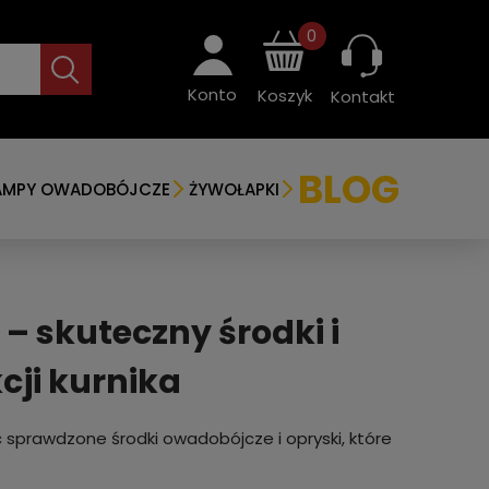
0
Konto
Koszyk
Kontakt
BLOG
AMPY OWADOBÓJCZE
ŻYWOŁAPKI
– skuteczny środki i
cji kurnika
c sprawdzone środki owadobójcze i opryski, które