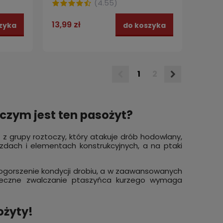
(
4.55
)
13,99 zł
zyka
do koszyka
1
2
 czym jest ten pasożyt?
 z grupy roztoczy, który atakuje drób hodowlany,
iazdach i elementach konstrukcyjnych, a na ptaki
pogorszenie kondycji drobiu, a w zaawansowanych
uteczne zwalczanie ptaszyńca kurzego wymaga
ożyty!