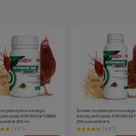
 na ptaszyńca kurzego,
Środek na ptaszyńca kurzego
, piórojady STRONG EKTOBIRD
wszoły, piórojady STRONG EK
centrat 250 ml
200 koncentrat 1L
(
4.97
)
(
4.87
)