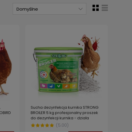
,
Sucha dezynfekcja kurnika STRONG
TOBIRD
BROILER 5 kg profesjonalny proszek
do dezynfekcji kurnika - działa
parazytobójczo na ptaszyńce
(
5.00
)