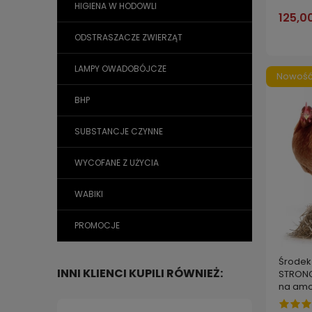
HIGIENA W HODOWLI
125,00
ODSTRASZACZE ZWIERZĄT
LAMPY OWADOBÓJCZE
Nowoś
BHP
SUBSTANCJE CZYNNE
WYCOFANE Z UŻYCIA
WABIKI
PROMOCJE
Środek 
INNI KLIENCI KUPILI RÓWNIEŻ:
STRONG
na amo