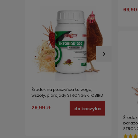
69,90 
Środek na ptaszyńca kurzego,
Środek
wszoły, piórojady STRONG EKTOBIRD
bardzo
200 koncentrat 250 ml
STRONG
29,99 zł
69,00
do koszyka
Środek
bardzo 
STRONG 