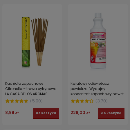
Kadzidła zapachowe
Kwiatowy odświeżacz
Citronella – trawa cytrynowa
powietrza. Wydajny
LA CASA DE LOS AROMAS
koncentrat zapachowy nawet
do 1000l gotowego roztworu
(
5.00
)
(
3.70
)
SALIMAR 1l
8,99 zł
229,00 zł
do koszyka
do koszyka