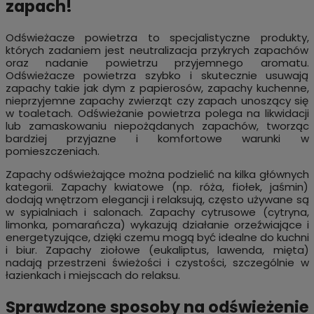
zapach!
Odświeżacze powietrza to specjalistyczne produkty,
których zadaniem jest neutralizacja przykrych zapachów
oraz nadanie powietrzu przyjemnego aromatu.
Odświeżacze powietrza szybko i skutecznie usuwają
zapachy takie jak dym z papierosów, zapachy kuchenne,
nieprzyjemne zapachy zwierząt czy zapach unoszący się
w toaletach. Odświeżanie powietrza polega na likwidacji
lub zamaskowaniu niepożądanych zapachów, tworząc
bardziej przyjazne i komfortowe warunki w
pomieszczeniach.
Zapachy odświeżające można podzielić na kilka głównych
kategorii. Zapachy kwiatowe (np. róża, fiołek, jaśmin)
dodają wnętrzom elegancji i relaksują, często używane są
w sypialniach i salonach. Zapachy cytrusowe (cytryna,
limonka, pomarańcza) wykazują działanie orzeźwiające i
energetyzujące, dzięki czemu mogą być idealne do kuchni
i biur. Zapachy ziołowe (eukaliptus, lawenda, mięta)
nadają przestrzeni świeżości i czystości, szczególnie w
łazienkach i miejscach do relaksu.
Sprawdzone sposoby na odświeżenie