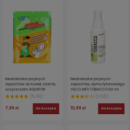
Neutralizator przykrych
Neutralizator przykrych
zapachów do toalet, szamb,
zapachów, dymu tytoniowego
oczyszczalni AQUAFOR
VACO ANTI TOBACCO 50 ml
saszetka 40g
(
5.00
)
(
3.55
)
7,99 zł
10,99 zł
do koszyka
do koszyka