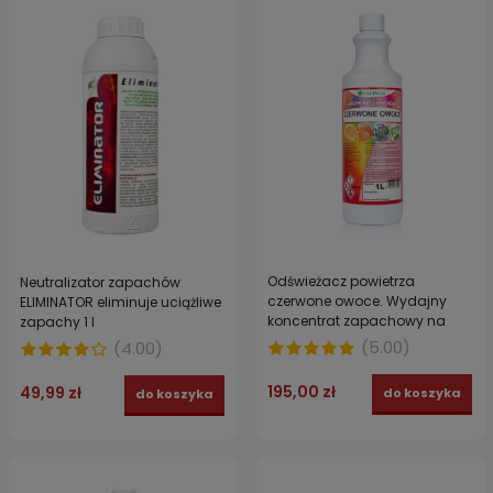
Odświeżacz powietrza
Neutralizator zapachów
czerwone owoce. Wydajny
ELIMINATOR eliminuje uciążliwe
koncentrat zapachowy na
zapachy 1 l
1000l roztworu SALIMAR 1l
(
5.00
)
(
4.00
)
195,00 zł
49,99 zł
do koszyka
do koszyka