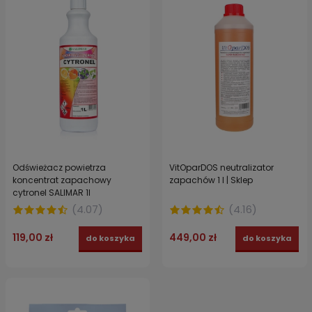
Odświeżacz powietrza
VitOparDOS neutralizator
koncentrat zapachowy
zapachów 1 l | Sklep
cytronel SALIMAR 1l
(
4.07
)
(
4.16
)
119,00 zł
449,00 zł
do koszyka
do koszyka