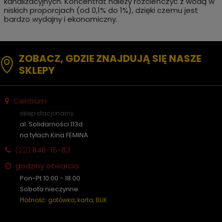
kanalizacyjnych. Koncentrat należy rozcieńczyć z wodą w
niskich proporcjach (od 0,1% do 1%), dzięki czemu jest
bardzo wydajny i ekonomiczny.
ZOBACZ, GDZIE ZNAJDUJĄ SIĘ NASZE
SKLEPY
Centrum
sklep stacjonarny
al. Solidarności 113d
na tyłach Kina FEMINA
(22)
846-15-83
godziny otwarcia
Pon-Pt 10:00 - 18:00
Sobota nieczynne
Płatność: gotówka, karta, BLIK