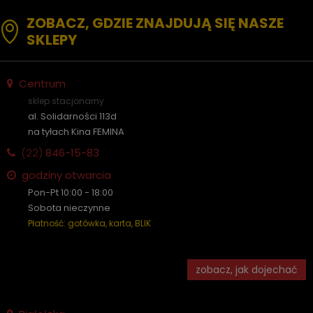
ZOBACZ, GDZIE ZNAJDUJĄ SIĘ NASZE
SKLEPY
Centrum
sklep stacjonarny
al. Solidarności 113d
na tyłach Kina FEMINA
(22)
846-15-83
godziny otwarcia
Pon-Pt 10:00 - 18:00
Sobota nieczynne
Płatność: gotówka, karta, BLIK
zobacz, jak dojechać