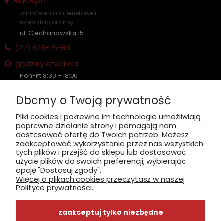
Białołęka
zamówienia internetowe i
sklep stacjonarny
ul. Ciechanowska 15
(22)
846-15-83
godziny otwarcia
Pon-Pt 8:30 - 18:00
Sobota nieczynne
Dbamy o Twoją prywatność
Płatność: gotówka, karta, BLIK
Pliki cookies i pokrewne im technologie umożliwiają
poprawne działanie strony i pomagają nam
zobacz, jak dojechać
dostosować ofertę do Twoich potrzeb. Możesz
zaakceptować wykorzystanie przez nas wszystkich
tych plików i przejść do sklepu lub dostosować
użycie plików do swoich preferencji, wybierając
opcję "Dostosuj zgody".
Więcej o plikach cookies przeczytasz w naszej
INFORMACJE
Polityce prywatności.
ZAKUPY
zaakceptuj tylko niezbędne