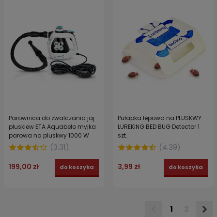
Parownica do zwalczania jaj
Pułapka lepowa na PLUSKWY
pluskiew ETA Aquabelo myjka
LUREKING BED BUG Detector 1
parowa na pluskwy 1000 W
szt.
(
3.31
)
(
4.39
)
199,00 zł
3,99 zł
do koszyka
do koszyka
1
2