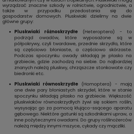
wyrządzać znaczne szkody w rolnictwie, ogrodnictwie, a
także w przypadku przedostania się do
gospodarstw domowych. Pluskwiaki dzielimy na dwie
główne grupy:
Pluskwiaki różnoskrzydłe
(
Heteroptera
) - to
podrząd owadów, które wyposażone są w
półpokrywy, czyli twardawe, przednie skrzydła, które
są częściowo błoniaste, a częściowo skórzaste.
Podczas spoczynku owady składają je płasko na
grzbiecie, gdzie zachodzą na siebie. Do najbardziej
znanych należą pluskwy, chrząszcze stonkowate czy
biedronki etc.
Pluskwiaki równoskrzydłe
(
Homoptera
) - mają
one dwie pary błoniastych skrzydeł, które w stanie
spoczynku składają płasko na grzbiecie. Większość
pluskwiaków równoskrzydłych żywi się sokiem roślin,
wysysając go za pomocą kłująco-ssącego aparatu
gębowego. Niektóre gatunki są szkodnikami upraw, a
inne pożytecznymi owadami. Do grupy roślinożerców
należą między innymi mszyce, cykady czy mączliki.