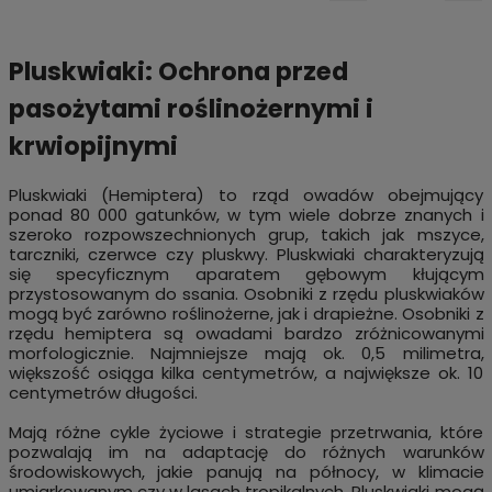
Pluskwiaki: Ochrona przed
pasożytami roślinożernymi i
krwiopijnymi
Pluskwiaki (Hemiptera) to rząd owadów obejmujący
ponad 80 000 gatunków, w tym wiele dobrze znanych i
szeroko rozpowszechnionych grup, takich jak mszyce,
tarczniki, czerwce czy pluskwy. Pluskwiaki charakteryzują
się specyficznym aparatem gębowym kłującym
przystosowanym do ssania. Osobniki z rzędu pluskwiaków
mogą być zarówno roślinożerne, jak i drapieżne. Osobniki z
rzędu hemiptera są owadami bardzo zróżnicowanymi
morfologicznie. Najmniejsze mają ok. 0,5 milimetra,
większość osiąga kilka centymetrów, a największe ok. 10
centymetrów długości.
Mają różne cykle życiowe i strategie przetrwania, które
pozwalają im na adaptację do różnych warunków
środowiskowych, jakie panują na północy, w klimacie
umiarkowanym czy w lasach tropikalnych. Pluskwiaki mogą