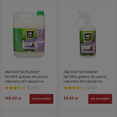
ONE SHOT NA PLUSKWY
ONE SHOT NA PLUSKWY
NATURAL gotowy do użycia
NATURAL gotowy do użycia
naturalny EKO oprysk na
naturalny EKO oprysk na
PLUSKWY 5 L
PLUSKWY 500 ML
(
3.56
)
(
3.34
)
149,00 zł
26,99 zł
do koszyka
do koszyka