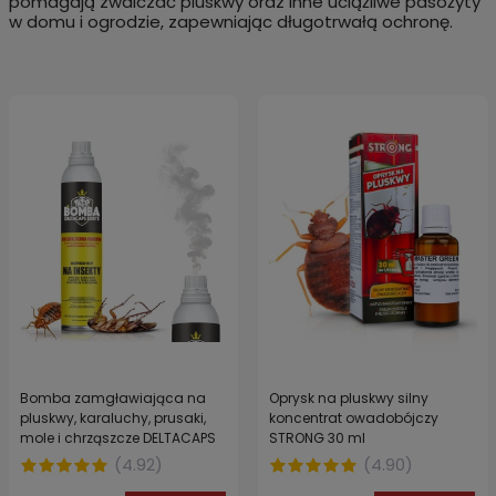
pomagają zwalczać pluskwy oraz inne uciążliwe pasożyty
w domu i ogrodzie, zapewniając długotrwałą ochronę.
Bomba zamgławiająca na
Oprysk na pluskwy silny
pluskwy, karaluchy, prusaki,
koncentrat owadobójczy
mole i chrząszcze DELTACAPS
STRONG 30 ml
FORTE zabezpiecza do 100 m3
(
4.92
)
(
4.90
)