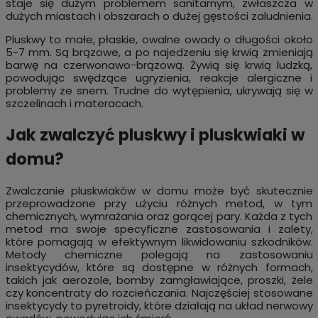
staje się dużym problemem sanitarnym, zwłaszcza w
dużych miastach i obszarach o dużej gęstości zaludnienia.
Pluskwy to małe, płaskie, owalne owady o długości około
5-7 mm. Są brązowe, a po najedzeniu się krwią zmieniają
barwę na czerwonawo-brązową. Żywią się krwią ludzką,
powodując swędzące ugryzienia, reakcje alergiczne i
problemy ze snem. Trudne do wytępienia, ukrywają się w
szczelinach i materacach.
Jak zwalczyć pluskwy i pluskwiaki w
domu?
Zwalczanie pluskwiaków w domu może być skutecznie
przeprowadzone przy użyciu różnych metod, w tym
chemicznych, wymrażania oraz gorącej pary. Każda z tych
metod ma swoje specyficzne zastosowania i zalety,
które pomagają w efektywnym likwidowaniu szkodników.
Metody chemiczne polegają na zastosowaniu
insektycydów, które są dostępne w różnych formach,
takich jak aerozole, bomby zamgławiające, proszki, żele
czy koncentraty do rozcieńczania. Najczęściej stosowane
insektycydy to pyretroidy, które działają na układ nerwowy