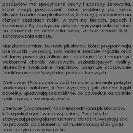
pasożytów ma specyficzne cechy i sposoby żerowania,
które mogą powodować różne problemy dla roślin.
Mszyce to odmiana pluskwiaków, która żyją w koloniach na
różnych częściach roślin, w tym na liściach, pędach i
korzeniach. Są zazwyczaj zielone i wysysają soki roślinne,
co prowadzi do osłabienia roślin, zniekształcenia liści i
zahamowania wzrostu.
Mączliki natomiast to małe pluskwiaki, które przypominają
biłe muszki i wysysają soki roslinne. Dorosłe mączliki oraz
ich larwy powodują żółknięcie i opadanie liści i moga być
wektorami chorób wirusowych uszkadzających rośliny.
Skuteczne zwalczanie mączlików obejmuje stosowanie
środków owadobójczych lub pułapek lepowych.
Wełnowce (
Pseudococcidae
) to białe pluskwiaki pokryte
woskowym nalotem, które wyglądają jak drobne kępki
bawełny. Spożywają soki roślinne, co powoduje osłabienie
roślin i sprzyja rozwojowi pleśni.
Czerwce
(
Coccoidea
)
to kolejna odmiana pluskwiaków,
która pokryta jest woskową osłoną. Pasożyty te
zazwyczaj przylegają nieruchomo do roślin, wysysają soki,
co prowadzi do osłabienia roślin, deformacji liści i gałęzi
oraz sprzyja rozwojowi pleśni.