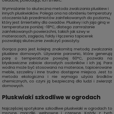
owadów, powodując ich śmierć.
Wymrażanie to skuteczna metoda zwalczania pluskiew i
innych pluskwiaków. Polega ona na obniżeniu temperatury
otoczenia lub przedmiotów zainfekowanych do poziomu,
który jest śmiertelny dla owadów. Pluskwy i ich jaja giną w
temperaturze poniżej -18°C, dlatego zamrażanie
zainfekowanych powierzchni, takich jak szwy w
materacach, zagięcia, fałdy i łączenia tapicerek
pozwalają skutecznie zwalczyć pasożyty.
Gorąca para jest kolejną znakomitą metodą zwalczania
pluskiew domowych. Używanie parownic, które generują
parę o temperaturze powyżej 60°C, pozwala na
błyskawiczne zabicie dorosłych osobników i ich jaj. Para
wodna może być stosowana na materace, tapicerowane
meble, szczeliny i inne trudno dostępne miejsca. Jest to
metoda ekologiczna i nie wymaga użycia środków
chemicznych, co czyni ją bezpieczną dla ludzi i zwierząt
domowych.
Pluskwiaki szkodliwe w ogrodach
Najczęściej spotykane szkodliwe pluskwiaki w ogrodach to
mszyce, mączliki, wełnowce i czerwce. Każdy z tych