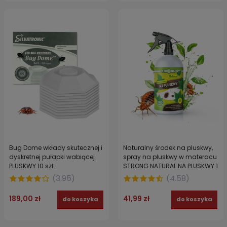
Bug Dome wkłady skutecznej i
Naturalny środek na pluskwy,
dyskretnej pułapki wabiącej
spray na pluskwy w materacu
PLUSKWY 10 szt.
STRONG NATURAL NA PLUSKWY 1
L
(
3.95
)
(
4.58
)
189,00 zł
41,99 zł
do koszyka
do koszyka