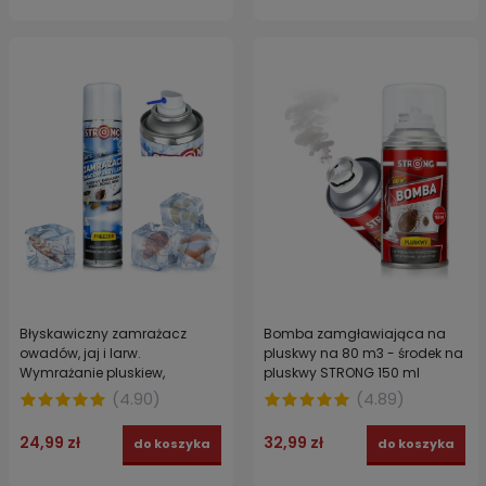
Błyskawiczny zamrażacz
Bomba zamgławiająca na
owadów, jaj i larw.
pluskwy na 80 m3 - środek na
Wymrażanie pluskiew,
pluskwy STRONG 150 ml
karaluchów, pcheł, rybików i
(
4.90
)
(
4.89
)
moli FREEZER STRONG 300 ml
24,99 zł
32,99 zł
do koszyka
do koszyka