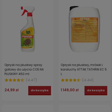
Oprysk na pluskwy spray
Oprysk na pluskwy, mrówki i
gotowy do użycia COŚ NA
karaluchy ATTAK TATHRIN EC 5
PLUSKWY 450 ml
L
(
4.47
)
(
4.44
)
24,99 zł
1 149,00 zł
do koszyka
do koszyka