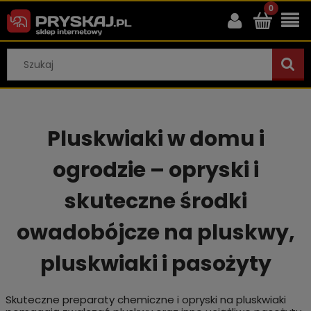
Pluskwiaki w domu i
ogrodzie – opryski i
skuteczne środki
owadobójcze na pluskwy,
pluskwiaki i pasożyty
Skuteczne preparaty chemiczne i opryski na pluskwiaki