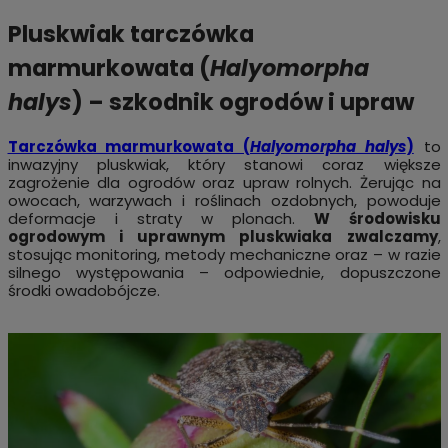
Pluskwiak tarczówka
marmurkowata (
Halyomorpha
halys
) – szkodnik ogrodów i upraw
Tarczówka marmurkowata (
Halyomorpha halys
)
to
inwazyjny pluskwiak, który stanowi coraz większe
zagrożenie dla ogrodów oraz upraw rolnych. Żerując na
owocach, warzywach i roślinach ozdobnych, powoduje
deformacje i straty w plonach.
W środowisku
ogrodowym i uprawnym pluskwiaka zwalczamy
,
stosując monitoring, metody mechaniczne oraz – w razie
silnego występowania – odpowiednie, dopuszczone
środki owadobójcze.