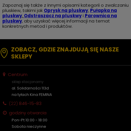
Zapoznaj się także z innymi opisami kategorii o zwalczaniu
pluskiew, takimi jak
Oprysk na pluskwy
,
Pułapka na
pluskwy
,
Odstraszacz na pluskwy
i
Parownica na
pluskwy
, aby uzyskać więcej informacji na temat
konkretnych metod i produktów.
ZOBACZ, GDZIE ZNAJDUJĄ SIĘ NASZE
SKLEPY
Centrum
sklep stacjonarny
al. Solidarności 113d
na tyłach Kina FEMINA
(22)
846-15-83
godziny otwarcia
Pon-Pt 10:00 - 18:00
Sobota nieczynne