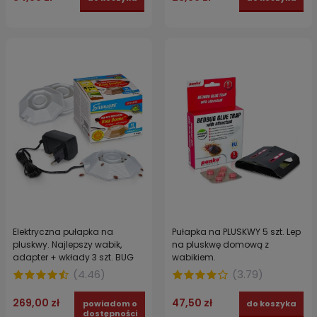
Elektryczna pułapka na
Pułapka na PLUSKWY 5 szt. Lep
pluskwy. Najlepszy wabik,
na pluskwę domową z
adapter + wkłady 3 szt. BUG
wabikiem.
DOME
(
4.46
)
(
3.79
)
269,00 zł
47,50 zł
powiadom o
do koszyka
dostępności