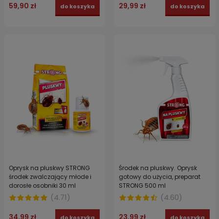
59,90 zł
29,99 zł
do koszyka
do koszyka
Oprysk na pluskwy STRONG
Środek na pluskwy. Oprysk
środek zwalczający młode i
gotowy do użycia, preparat
dorosłe osobniki 30 ml
STRONG 500 ml
(
4.71
)
(
4.60
)
34,99 zł
23,99 zł
do koszyka
do koszyka