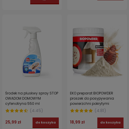
Środek na pluskwy spray STOP
EKO preparat BIOPOWDER
OWADOM DOMOWYM
proszek do posypywania
cyfenotryna 550 ml
powierzchni pokrytymi
odchodami pluskiew PLUSKWY
(
4.45
)
(
4.81
)
500g
25,99 zł
18,99 zł
do koszyka
do koszyka