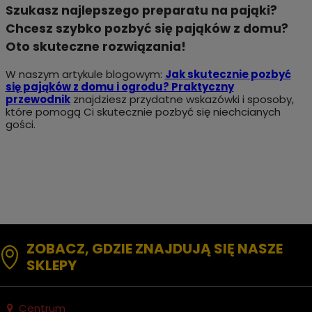
Szukasz najlepszego preparatu na pająki?
Chcesz szybko pozbyć się pająków z domu?
Oto skuteczne rozwiązania!
W naszym artykule blogowym:
Jak skutecznie pozbyć
się pająków z domu i ogrodu? Praktyczny
przewodnik
znajdziesz przydatne wskazówki i sposoby,
które pomogą Ci skutecznie pozbyć się niechcianych
gości.
ZOBACZ, GDZIE ZNAJDUJĄ SIĘ NASZE
SKLEPY
Centrum