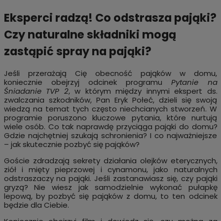
Eksperci radzą! Co odstrasza pająki?
Czy naturalne składniki mogą
zastąpić spray na pająki?
Jeśli przerażają Cię obecność pająków w domu,
koniecznie obejrzyj odcinek programu
Pytanie na
Śniadanie TVP 2
, w którym między innymi ekspert ds.
zwalczania szkodników, Pan Eryk Połeć, dzieli się swoją
wiedzą na temat tych często niechcianych stworzeń. W
programie poruszono kluczowe pytania, które nurtują
wiele osób. Co tak naprawdę przyciąga pająki do domu?
Gdzie najchętniej szukają schronienia? I co najważniejsze
– jak skutecznie pozbyć się pająków?
Goście zdradzają sekrety działania olejków eterycznych,
ziół i mięty pieprzowej i cynamonu, jako naturalnych
odstraszaczy na pająki. Jeśli zastanawiasz się, czy pająki
gryzą? Nie wiesz jak samodzielnie wykonać pułapkę
lepową, by pozbyć się pająków z domu, to ten odcinek
będzie dla Ciebie.