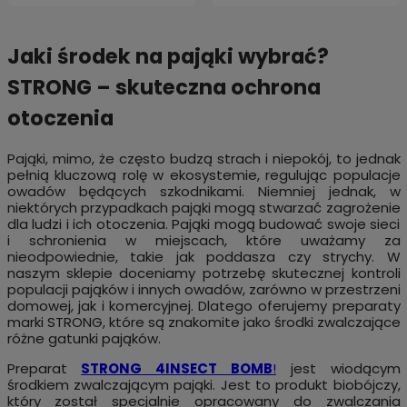
Jaki środek na pająki wybrać?
STRONG – skuteczna ochrona
otoczenia
Pająki, mimo, że często budzą strach i niepokój, to jednak
pełnią kluczową rolę w ekosystemie, regulując populacje
owadów będących szkodnikami. Niemniej jednak, w
niektórych przypadkach pająki mogą stwarzać zagrożenie
dla ludzi i ich otoczenia. Pająki mogą budować swoje sieci
i schronienia w miejscach, które uważamy za
nieodpowiednie, takie jak poddasza czy strychy. W
naszym sklepie doceniamy potrzebę skutecznej kontroli
populacji pająków i innych owadów, zarówno w przestrzeni
domowej, jak i komercyjnej. Dlatego oferujemy preparaty
marki STRONG, które są znakomite jako środki zwalczające
różne gatunki pająków.
Preparat
STRONG 4INSECT BOMB
!
jest wiodącym
środkiem zwalczającym pająki. Jest to produkt biobójczy,
który został specjalnie opracowany do zwalczania