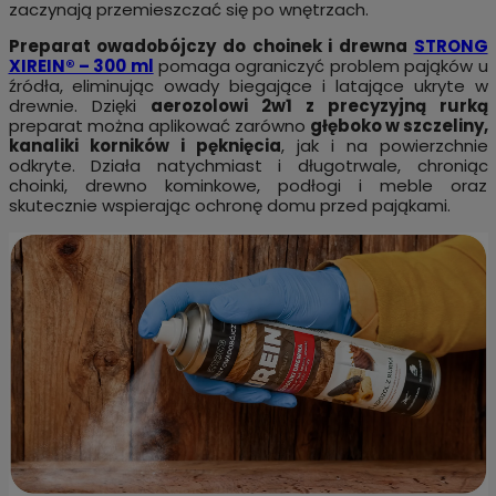
zaczynają przemieszczać się po wnętrzach.
Preparat owadobójczy do choinek i drewna
STRONG
XIREIN® – 300 ml
pomaga ograniczyć problem pająków u
źródła, eliminując owady biegające i latające ukryte w
drewnie. Dzięki
aerozolowi 2w1 z precyzyjną rurką
preparat można aplikować zarówno
głęboko w szczeliny,
kanaliki korników i pęknięcia
, jak i na powierzchnie
odkryte. Działa natychmiast i długotrwale, chroniąc
choinki, drewno kominkowe, podłogi i meble oraz
skutecznie wspierając ochronę domu przed pająkami.