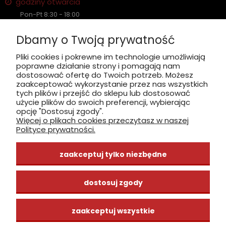
godziny otwarcia
Pon-Pt 8:30 - 18:00
Sobota nieczynne
Dbamy o Twoją prywatność
Płatność: gotówka, karta, BLIK
Pliki cookies i pokrewne im technologie umożliwiają
poprawne działanie strony i pomagają nam
zobacz, jak dojechać
dostosować ofertę do Twoich potrzeb. Możesz
zaakceptować wykorzystanie przez nas wszystkich
tych plików i przejść do sklepu lub dostosować
użycie plików do swoich preferencji, wybierając
opcję "Dostosuj zgody".
Więcej o plikach cookies przeczytasz w naszej
INFORMACJE
Polityce prywatności.
ZAKUPY
zaakceptuj tylko niezbędne
CENTRUM WIEDZY
dostosuj zgody
zaakceptuj wszystkie