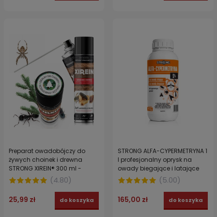
Preparat owadobójczy do
STRONG ALFA-CYPERMETRYNA 1
żywych choinek i drewna
l profesjonalny oprysk na
STRONG XIREIN® 300 ml -
owady biegające i latające
Środek na owady z choinki
koncentrat
(
4.80
)
(
5.00
)
25,99 zł
165,00 zł
do koszyka
do koszyka