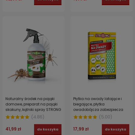
Naturalny środek na pająki
Płytka na owady latające i
domowe, preparat na pająki
biegające, płytka
skakuny, kątniki spray STRONG
owadobójcza zabezpiecza
NATURAL NA PAJĄKI 1 L
40m³ STRONG 1 szt.
(
4.86
)
(
5.00
)
41,99 zł
17,99 zł
do koszyka
do koszyka