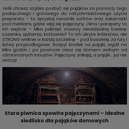
Jeśli chcesz szybko pozbyć się pająków za pomocą tego
podręcznego i gotowego do natychmiastowego użycia
preparatu – to spryskaj narożniki sufitów oraz zakamarki
pod meblami, gdzie wiją się pajęczyny. Okna i parapety to
ich wejście – kilka psiknięć stworzy niewidzialną barierę.
Łazienka, spiżarnia, kotłownia? To ich ukryte królestwo, ale
STRONG wniknie w każdą szczelinę – pod boazerię, za rury i
listwy przypodłogowe. Rozpyl środek na pająki, wyjdź na
kilka godzin i po powrocie ciesz się domem wolnym od
ośmionożnych intruzów. Pajęczyny znikają, a pająki… już nie
wrócą!
Stara piwnica spowita pajęczynami – idealne
siedlisko dla pająków domowych