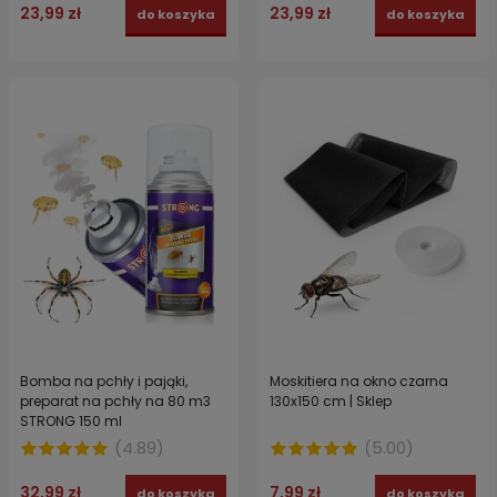
23,99 zł
23,99 zł
do koszyka
do koszyka
Bomba na pchły i pająki,
Moskitiera na okno czarna
preparat na pchły na 80 m3
130x150 cm | Sklep
STRONG 150 ml
(
4.89
)
(
5.00
)
32,99 zł
7,99 zł
do koszyka
do koszyka