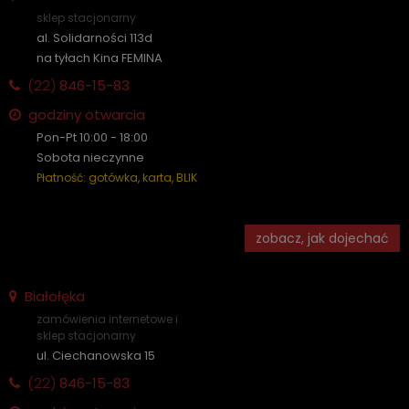
sklep stacjonarny
al. Solidarności 113d
na tyłach Kina FEMINA
(22)
846-15-83
godziny otwarcia
Pon-Pt 10:00 - 18:00
Sobota nieczynne
Płatność: gotówka, karta, BLIK
zobacz, jak dojechać
Białołęka
zamówienia internetowe i
sklep stacjonarny
ul. Ciechanowska 15
(22)
846-15-83