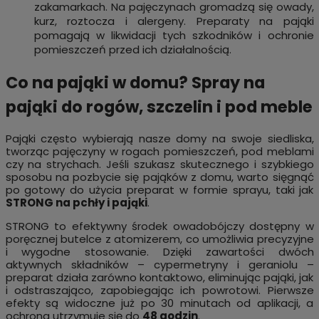
zakamarkach. Na pajęczynach gromadzą się owady,
kurz, roztocza i alergeny. Preparaty na pająki
pomagają w likwidacji tych szkodników i ochronie
pomieszczeń przed ich działalnością.
Co na pająki w domu? Spray na
pająki do rogów, szczelin i pod meble
Pająki często wybierają nasze domy na swoje siedliska,
tworząc pajęczyny w rogach pomieszczeń, pod meblami
czy na strychach. Jeśli szukasz skutecznego i szybkiego
sposobu na pozbycie się pająków z domu, warto sięgnąć
po gotowy do użycia preparat w formie sprayu, taki jak
STRONG na pchły i pająki
.
STRONG to efektywny środek owadobójczy dostępny w
poręcznej butelce z atomizerem, co umożliwia precyzyjne
i wygodne stosowanie. Dzięki zawartości dwóch
aktywnych składników – cypermetryny i geraniolu –
preparat działa zarówno kontaktowo, eliminując pająki, jak
i odstraszająco, zapobiegając ich powrotowi. Pierwsze
efekty są widoczne już po 30 minutach od aplikacji, a
ochrona utrzymuje się do
48 godzin
.