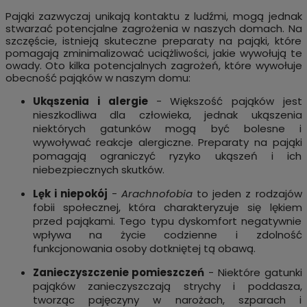
Pająki zazwyczaj unikają kontaktu z ludźmi, mogą jednak
stwarzać potencjalne zagrożenia w naszych domach. Na
szczęście, istnieją skuteczne preparaty na pająki, które
pomagają zminimalizować uciążliwości, jakie wywołują te
owady. Oto kilka potencjalnych zagrożeń, które wywołuje
obecność pająków w naszym domu:
Ukąszenia i alergie
-
Większość pająków jest
nieszkodliwa dla człowieka, jednak ukąszenia
niektórych gatunków mogą być bolesne i
wywoływać reakcje alergiczne. Preparaty na pająki
pomagają ograniczyć ryzyko ukąszeń i ich
niebezpiecznych skutków.
Lęk i niepokój
-
Arachnofobia
to jeden z rodzajów
fobii społecznej, która charakteryzuje się lękiem
przed pająkami. Tego typu dyskomfort negatywnie
wpływa na życie codzienne i zdolność
funkcjonowania osoby dotkniętej tą obawą.
Zanieczyszczenie pomieszczeń
- Niektóre gatunki
pająków zanieczyszczają strychy i poddasza,
tworząc pajęczyny w narożach, szparach i