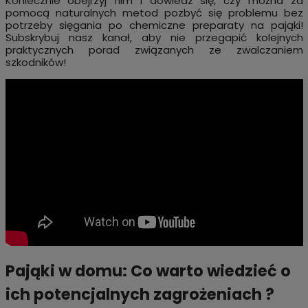
Koniecznie obejrzyj film i dowiedz się, czy można za
pomocą naturalnych metod pozbyć się problemu bez
potrzeby sięgania po chemiczne preparaty na pająki!
Subskrybuj nasz kanał, aby nie przegapić kolejnych
praktycznych porad związanych ze zwalczaniem
szkodników!
Pająki w domu: Co warto wiedzieć o
ich potencjalnych zagrożeniach ?