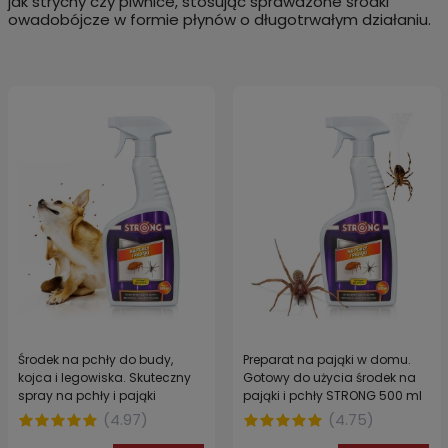
jak strychy czy piwnice, stosując sprawdzone środki
owadobójcze w formie płynów o długotrwałym działaniu.
Środek na pchły do budy,
Preparat na pająki w domu.
kojca i legowiska. Skuteczny
Gotowy do użycia środek na
spray na pchły i pająki
pająki i pchły STRONG 500 ml
wewnątrz i na zewnątrz
(
4.97
)
(
4.75
)
pomieszczeń STRONG 500 ml