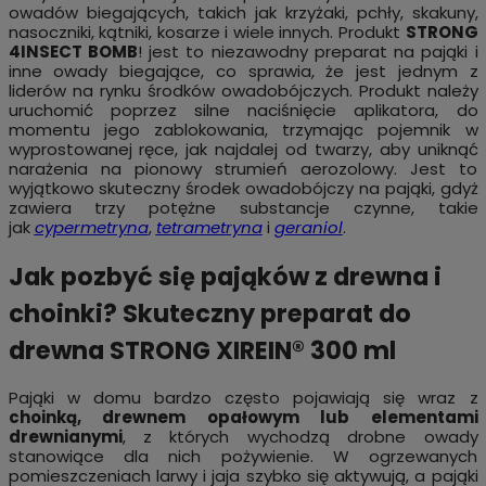
owadów biegających, takich jak krzyżaki, pchły, skakuny,
nasoczniki, kątniki, kosarze i wiele innych. Produkt
STRONG
4INSECT BOMB
! jest to niezawodny preparat na pająki i
inne owady biegające, co sprawia, że jest jednym z
liderów na rynku środków owadobójczych. Produkt należy
uruchomić poprzez silne naciśnięcie aplikatora, do
momentu jego zablokowania, trzymając pojemnik w
wyprostowanej ręce, jak najdalej od twarzy, aby uniknąć
narażenia na pionowy strumień aerozolowy. Jest to
wyjątkowo skuteczny środek owadobójczy na pająki, gdyż
zawiera trzy potężne substancje czynne, takie
jak
cypermetryna
,
tetrametryna
i
geraniol
.
Jak pozbyć się pająków z drewna i
choinki? Skuteczny preparat do
drewna STRONG XIREIN® 300 ml
Pająki w domu bardzo często pojawiają się wraz z
choinką, drewnem opałowym lub elementami
drewnianymi
, z których wychodzą drobne owady
stanowiące dla nich pożywienie. W ogrzewanych
pomieszczeniach larwy i jaja szybko się aktywują, a pająki