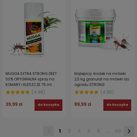
MUGGA EXTRA STRONG DEET
Najlepszy środek na mrówki
50% ORYGINALNA spray na
2,5 kg granulat na mrówki do
KOMARY i KLESZCZE 75 ml
ogrodu STRONG
(
4.98
)
(
4.96
)
39,99 zł
89,99 zł
do koszyka
do koszyka
1
2
3
4
5
...
40