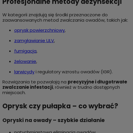
Profesjonalne metody dezynsekcji
W kategorii znajdują się środki przeznaczone do
zaawansowanych metod zwalczania owadów, takich jak:
oprysk powierzchniowy
,
zamgławianie ULV
,
fumigacja
,
żelowanie
,
larwicydy
i regulatory wzrostu owadów (IGR).
Rozwiązania te pozwalają na
precyzyjne i długotrwałe
zwalczanie infestacji
, również w trudno dostępnych
miejscach.
Oprysk czy pułapka – co wybrać?
Opryski na owady – szybkie działanie
natychmiastowa eliminacja owadów,