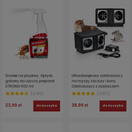
Środek na pluskwy. Oprysk
Ultradźwiękowy odstraszacz
gotowy do użycia, preparat
na myszy, szczury i kuny.
STRONG 500 ml
Odstraszacz z zasilaczem
zabezpiecza do 230m² DUAL
(
4.60
)
(
4.87
)
SONIC STRONG
23,99 zł
38,99 zł
do koszyka
do koszyka