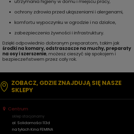
utrzymania higieny w domu i miejscu pracy,
ochrony zdrowia przed ukąszeniami i alergenami,
komfortu wypoczynku w ogrodzie i na działce,
zabezpieczenia żywności i infrastruktury.
Dzięki odpowiednio dobranym preparatom, takim jak
środki na komary, odstraszacze na muchy, preparaty
na osy i szerszenie
, możesz cieszyć się spokojem i
bezpieczeństwem przez cały rok.
ZOBACZ, GDZIE ZNAJDUJĄ SIĘ NASZE
SKLEPY
Centrum
sklep stacjonarny
al. Solidarności 113d
na tyłach Kina FEMINA