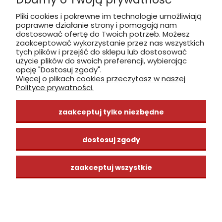
Pliki cookies i pokrewne im technologie umożliwiają
poprawne działanie strony i pomagają nam
zobacz, jak dojechać
dostosować ofertę do Twoich potrzeb. Możesz
zaakceptować wykorzystanie przez nas wszystkich
tych plików i przejść do sklepu lub dostosować
użycie plików do swoich preferencji, wybierając
opcję "Dostosuj zgody".
Więcej o plikach cookies przeczytasz w naszej
INFORMACJE
Polityce prywatności.
ZAKUPY
zaakceptuj tylko niezbędne
CENTRUM WIEDZY
dostosuj zgody
zaakceptuj wszystkie
pokaż pełną wersję strony
Sklep internetowy Shoper Premium