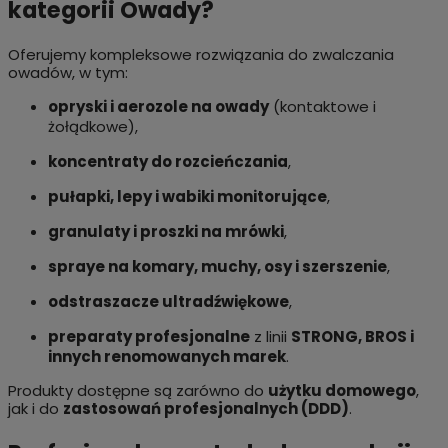
kategorii Owady?
Oferujemy kompleksowe rozwiązania do zwalczania
owadów, w tym:
opryski i aerozole na owady
(kontaktowe i
żołądkowe),
koncentraty do rozcieńczania
,
pułapki, lepy i wabiki monitorujące
,
granulaty i proszki na mrówki
,
spraye na komary, muchy, osy i szerszenie
,
odstraszacze ultradźwiękowe
,
preparaty profesjonalne
z linii
STRONG, BROS i
innych renomowanych marek
.
Produkty dostępne są zarówno do
użytku domowego
,
jak i do
zastosowań profesjonalnych (DDD)
.