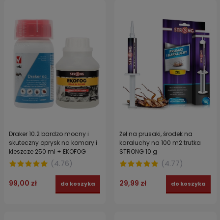
Draker 10.2 bardzo mocny i
Żel na prusaki, środek na
skuteczny oprysk na komary i
karaluchy na 100 m2 trutka
kleszcze 250 ml + EKOFOG
STRONG 10 g
ekologiczny utrwalacz 250 ml
(
4.76
)
(
4.77
)
99,00 zł
29,99 zł
do koszyka
do koszyka