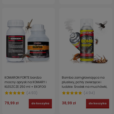
KOMARON FORTE bardzo
Bomba zamgławiająca na
mocny oprysk na KOMARY i
pluskwy, pchły zwierzęce i
KLESZCZE 250 ml + EKOFOG
ludzkie. Środek na muchówki,
ekologiczny nośnik 250 ml
komary, karaczany i pająki
(
4.93
)
(
4.94
)
4INSECT BOMB STRONG 400 ml
79,99 zł
38,99 zł
do koszyka
do koszyka