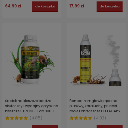
64,99 zł
17,99 zł
do koszyka
do koszyka
Środek na kleszcze bardzo
Bomba zamgławiająca na
skuteczny i wydajny oprysk na
pluskwy, karaluchy, prusaki,
kleszcze STRONG 1 l do 3000
mole i chrząszcze DELTACAPS
m²
FORTE zabezpiecza do 100 m3
(
4.85
)
(
4.92
)