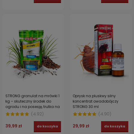
STRONG granulat na mrówki 1
Oprysk na pluskwy silny
kg – skuteczny środek do
koncentrat owadobójczy
ogrodu i na posesję, trutka na
STRONG 30 ml
mrówki
(
4.92
)
(
4.90
)
39,99 zł
29,99 zł
do koszyka
do koszyka