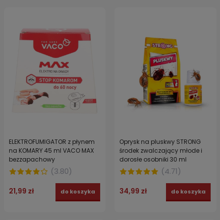
ELEKTROFUMIGATOR z płynem
Oprysk na pluskwy STRONG
na KOMARY 45 ml VACO MAX
środek zwalczający młode i
bezzapachowy
dorosłe osobniki 30 ml
(
3.80
)
(
4.71
)
21,99 zł
34,99 zł
do koszyka
do koszyka