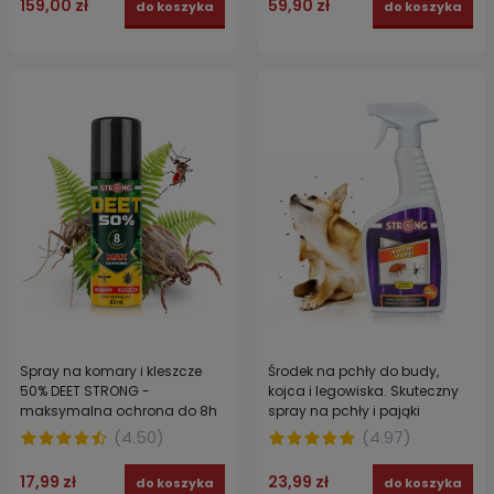
159,00 zł
59,90 zł
do koszyka
do koszyka
Spray na komary i kleszcze
Środek na pchły do budy,
50% DEET STRONG -
kojca i legowiska. Skuteczny
maksymalna ochrona do 8h
spray na pchły i pająki
bez ukąszeń
wewnątrz i na zewnątrz
(
4.50
)
(
4.97
)
pomieszczeń STRONG 500 ml
17,99 zł
23,99 zł
do koszyka
do koszyka