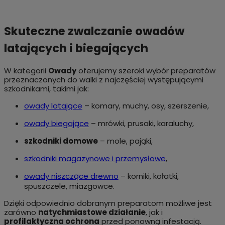
Skuteczne zwalczanie owadów
latających i biegających
W kategorii
Owady
oferujemy szeroki wybór preparatów
przeznaczonych do walki z najczęściej występującymi
szkodnikami, takimi jak:
owady latające
– komary, muchy, osy, szerszenie,
owady biegające
– mrówki, prusaki, karaluchy,
szkodniki domowe
– mole, pająki,
szkodniki magazynowe i przemysłowe
,
owady niszczące drewno
– korniki, kołatki,
spuszczele, miazgowce.
Dzięki odpowiednio dobranym preparatom możliwe jest
zarówno
natychmiastowe działanie
, jak i
profilaktyczna ochrona
przed ponowną infestacją.