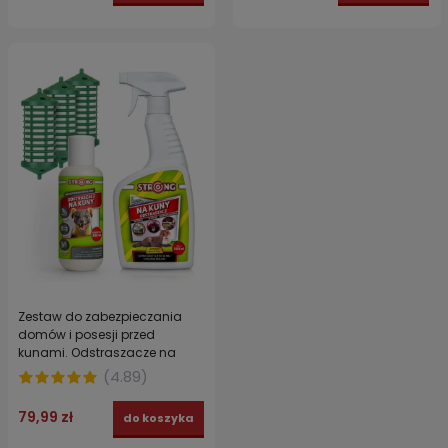
Zestaw do zabezpieczania
domów i posesji przed
kunami. Odstraszacze na
kuny w sprayu i koncentracie
(
4.89
)
STRONG + 3x dyspenser -
Zestaw KUNAGUARD
79,99 zł
do koszyka