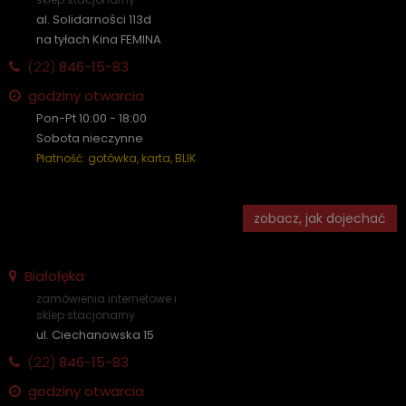
al. Solidarności 113d
na tyłach Kina FEMINA
(22)
846-15-83
godziny otwarcia
Pon-Pt 10:00 - 18:00
Sobota nieczynne
Płatność: gotówka, karta, BLIK
zobacz, jak dojechać
Białołęka
zamówienia internetowe i
sklep stacjonarny
ul. Ciechanowska 15
(22)
846-15-83
godziny otwarcia