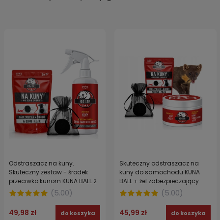
Odstraszacz na kuny.
Skuteczny odstraszacz na
Skuteczny zestaw - środek
kuny do samochodu KUNA
przeciwko kunom KUNA BALL 2
BALL + żel zabezpieczający
w 1 + KUNA SPRAY 200 ml
instalacje KUNA HOT GEL 200g
(
5.00
)
(
5.00
)
49,98 zł
45,99 zł
do koszyka
do koszyka