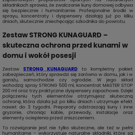
składnikach sprawia, że zwalczanie kuny domowej odbywa
się bezpiecznie i humanitarnie. Profesjonalne środki w
sprayu, koncentraty i dyspensery działają już po kilku
dniach, skutecznie zniechęcając szkodnika do powrotu.
Zestaw STRONG KUNAGUARD –
skuteczna ochrona przed kunami w
domu i wokół posesji
Zestaw
STRONG KUNAGUARD
to kompletny pakiet
zabezpieczeń, który sprawdzi się zarówno w domu, jak i w
garażu, samochodzie czy ogrodzie. W jego skład
wchodzą: spray STRONG 500 ml, koncentrat MASTER STOP
200 ml oraz trzy praktyczne dyspensery zapachowe. Dzięki
połączeniu tych elementów otrzymujesz skuteczną
ochronę, która działa już po kilku dniach i utrzymuje efekt
nawet do 3 tygodni. Preparaty odstraszają kuny i inne
gryzonie, chroniąc kable, przewody, instalacje oraz
elementy ocieplenia przed zniszczeniem.
To rozwiązanie jest nie tylko skuteczne, ale też w pełni
humanitarne – wykorzystuje naturalne składniki, które są