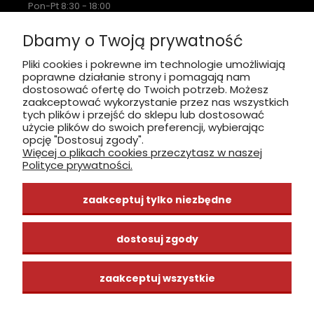
Pon-Pt 8:30 - 18:00
Sobota nieczynne
Dbamy o Twoją prywatność
Płatność: gotówka, karta, BLIK
Pliki cookies i pokrewne im technologie umożliwiają
poprawne działanie strony i pomagają nam
zobacz, jak dojechać
dostosować ofertę do Twoich potrzeb. Możesz
zaakceptować wykorzystanie przez nas wszystkich
tych plików i przejść do sklepu lub dostosować
użycie plików do swoich preferencji, wybierając
opcję "Dostosuj zgody".
Więcej o plikach cookies przeczytasz w naszej
INFORMACJE
Polityce prywatności.
ZAKUPY
zaakceptuj tylko niezbędne
CENTRUM WIEDZY
dostosuj zgody
zaakceptuj wszystkie