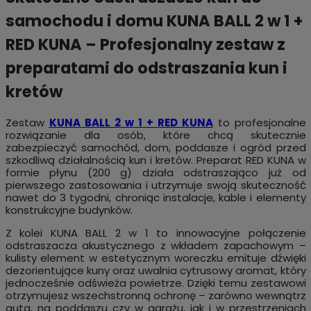
samochodu i domu KUNA BALL 2 w 1 +
RED KUNA – Profesjonalny zestaw z
preparatami do odstraszania kun i
kretów
Zestaw
KUNA BALL 2 w 1 + RED KUNA
to profesjonalne
rozwiązanie dla osób, które chcą skutecznie
zabezpieczyć samochód, dom, poddasze i ogród przed
szkodliwą działalnością kun i kretów. Preparat RED KUNA w
formie płynu (200 g) działa odstraszająco już od
pierwszego zastosowania i utrzymuje swoją skuteczność
nawet do 3 tygodni, chroniąc instalacje, kable i elementy
konstrukcyjne budynków.
Z kolei KUNA BALL 2 w 1 to innowacyjne połączenie
odstraszacza akustycznego z wkładem zapachowym –
kulisty element w estetycznym woreczku emituje dźwięki
dezorientujące kuny oraz uwalnia cytrusowy aromat, który
jednocześnie odświeża powietrze. Dzięki temu zestawowi
otrzymujesz wszechstronną ochronę – zarówno wewnątrz
auta, na poddaszu czy w garażu, jak i w przestrzeniach