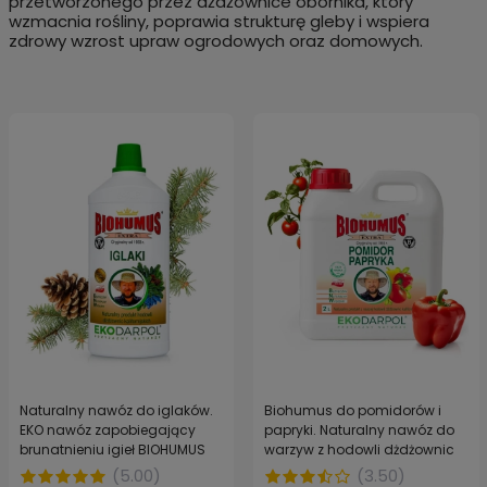
przetworzonego przez dżdżownice obornika, który
wzmacnia rośliny, poprawia strukturę gleby i wspiera
zdrowy wzrost upraw ogrodowych oraz domowych.
Naturalny nawóz do iglaków.
Biohumus do pomidorów i
EKO nawóz zapobiegający
papryki. Naturalny nawóz do
brunatnieniu igieł BIOHUMUS
warzyw z hodowli dżdżownic
EXTRA EKODARPOL 1 l
kalifornijskich BIOHUMUS EXTRA
(
5.00
)
(
3.50
)