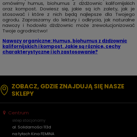
omówimy humus, biohumus z dżdżownic kalifornijskich
oraz kompost. Dowiesz się, jakie są ich zalety, jak je
stosować i które z nich będą najlepsze dla Twojego
ogrodu. Zapraszamy do lektury i odkrycia, jak naturalne
nawozy i hodowla dżdżownic może zrewolucjonizować
Twoje ogrodnictwo!
Nawozy organiczne: Humus, biohumus z dżdżownic
kalifornijskich i kompost. Jakie są róznice, cechy
charakterystyczne i ich zastosowanie?
ZOBACZ, GDZIE ZNAJDUJĄ SIĘ NASZE
SKLEPY
Centrum
sklep stacjonarny
al. Solidarności 113d
na tyłach Kina FEMINA