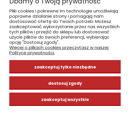
Dbamy o Twoją prywatność
Pliki cookies i pokrewne im technologie umożliwiają
poprawne działanie strony i pomagają nam
zobacz, jak dojechać
dostosować ofertę do Twoich potrzeb. Możesz
zaakceptować wykorzystanie przez nas wszystkich
tych plików i przejść do sklepu lub dostosować
użycie plików do swoich preferencji, wybierając
opcję "Dostosuj zgody".
Więcej o plikach cookies przeczytasz w naszej
INFORMACJE
Polityce prywatności.
ZAKUPY
zaakceptuj tylko niezbędne
CENTRUM WIEDZY
dostosuj zgody
zaakceptuj wszystkie
pokaż pełną wersję strony
Sklep internetowy Shoper Premium