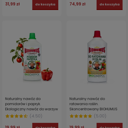
31,99 zł
74,99 zł
do koszyka
do koszyka
Naturalny nawóz do
Naturalny nawóz do
pomidorów i papryk.
ratowania roślin.
Ekologiczny nawóz do warzyw
Skoncentrowany BIOHUMUS
z hodowli dżdżownic
EXTRA EKODARPOL 1 l
(
4.50
)
(
5.00
)
kalifornijskich BIOHUMUS EXTRA
EKODARPOL 1 l
19,99 zł
19,99 zł
do koszyka
do koszyka