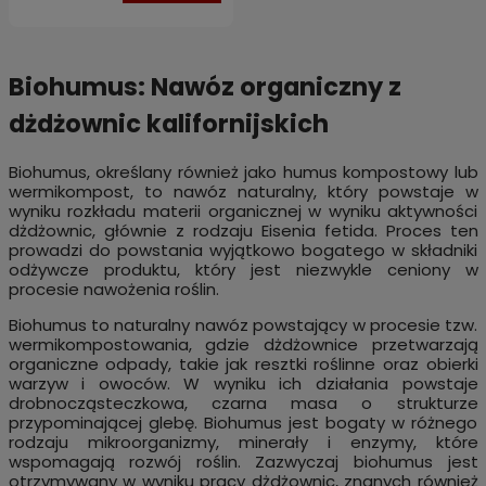
Biohumus: Nawóz organiczny z
dżdżownic kalifornijskich
Biohumus, określany również jako humus kompostowy lub
wermikompost, to nawóz naturalny, który powstaje w
wyniku rozkładu materii organicznej w wyniku aktywności
dżdżownic, głównie z rodzaju Eisenia fetida. Proces ten
prowadzi do powstania wyjątkowo bogatego w składniki
odżywcze produktu, który jest niezwykle ceniony w
procesie nawożenia roślin.
Biohumus to naturalny nawóz powstający w procesie tzw.
wermikompostowania, gdzie dżdżownice przetwarzają
organiczne odpady, takie jak resztki roślinne oraz obierki
warzyw i owoców. W wyniku ich działania powstaje
drobnocząsteczkowa, czarna masa o strukturze
przypominającej glebę. Biohumus jest bogaty w różnego
rodzaju mikroorganizmy, minerały i enzymy, które
wspomagają rozwój roślin. Zazwyczaj biohumus jest
otrzymywany w wyniku pracy dżdżownic, znanych również