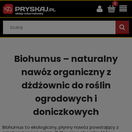
Biohumus – naturalny
nawóz organiczny z
dżdżownic do roślin
ogrodowych i
doniczkowych
Biohumus to ekologiczny, płynny nawóz powstający z