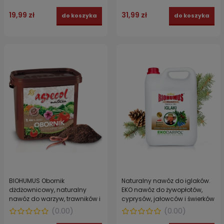
EKODARPOL 2 l
19,99 zł
31,99 zł
do koszyka
do koszyka
BIOHUMUS Obornik
Naturalny nawóz do iglaków.
dżdżownicowy, naturalny
EKO nawóz do żywopłotów,
nawóz do warzyw, trawników i
cyprysów, jałowców i świerków
krzewów Agrecol 5 l
BIOHUMUS EXTRA EKODARPOL 5 l
(
0.00
)
(
0.00
)