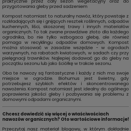
praktycznie przez cały sezon wegetacyjny oraz do
przygotowania gleby przed sadzeniem
Kompost natomiast to naturalny nawóz, który powstaje z
rozkładających się i gnijących resztek roślinnych, odpadów
kuchennych, liści, skoszonej trawy i innych materiałów
organicznych. To tak zwane prawdziwe złoto dla każdego
ogrodnika, bo nie tylko wzbogaca glebę, ale również
pomaga w recyklingu odpadów domowych. Kompost
można stosować w zasadzie wszędzie - w ogrodach
warzywnych, na rabatach kwiatowych, w sadach czy przy
pielęgnacji trawników. Najlepiej dodawać go do gleby na
początku sezonu lub jako ściółkę w trakcie sezonu.
Oba te nawozy są fantastyczne i każdy z nich ma swoje
miejsce w ogrodzie. Biohumus jest świetny, gdy
potrzebujesz szybkich efektów i skoncentrowanego
nawożenia. Kompost natomiast jest idealny do ogólnego
poprawienia jakości gleby i pozbywania się problemu z
domowymi odpadami organicznymi.
Chcesz dowiedzić się więcej o właściwościach
nawozów organicznych? Oto wartościowe informacje!
Przeczytaj nasz materiał blogowy, w którym dokładnie