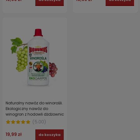
Naturalny nawóz do winorośli.
Ekologiczny nawóz do
winogron z hodowli dżdżownic
kalifornijskich BIOHUMUS EXTRA
(
5.00
)
EKODARPOL 1 l
19,99 zł
do koszyka