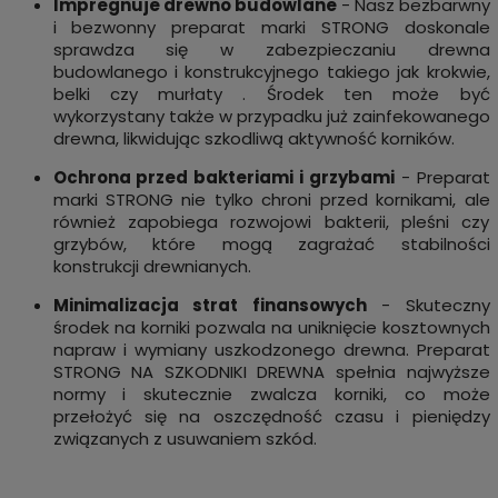
Impregnuje drewno budowlane
- Nasz bezbarwny
i bezwonny preparat marki STRONG doskonale
sprawdza się w zabezpieczaniu drewna
budowlanego i konstrukcyjnego takiego jak krokwie,
belki czy murłaty . Środek ten może być
wykorzystany także w przypadku już zainfekowanego
drewna, likwidując szkodliwą aktywność korników.
Ochrona przed bakteriami i grzybami
- Preparat
marki STRONG nie tylko chroni przed kornikami, ale
również zapobiega rozwojowi bakterii, pleśni czy
grzybów, które mogą zagrażać stabilności
konstrukcji drewnianych.
Minimalizacja strat finansowych
- Skuteczny
środek na korniki pozwala na uniknięcie kosztownych
napraw i wymiany uszkodzonego drewna. Preparat
STRONG NA SZKODNIKI DREWNA spełnia najwyższe
normy i skutecznie zwalcza korniki, co może
przełożyć się na oszczędność czasu i pieniędzy
związanych z usuwaniem szkód.