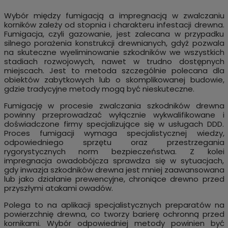
Wybór między fumigacją a impregnacją w zwalczaniu
korników zależy od stopnia i charakteru infestacji drewna.
Fumigacja, czyli gazowanie, jest zalecana w przypadku
silnego porażenia konstrukcji drewnianych, gdyż pozwala
na skuteczne wyeliminowanie szkodników we wszystkich
stadiach rozwojowych, nawet w trudno dostępnych
miejscach. Jest to metoda szczególnie polecana dla
obiektów zabytkowych lub o skomplikowanej budowie,
gdzie tradycyjne metody mogą być nieskuteczne.
Fumigację w procesie zwalczania szkodników drewna
powinny przeprowadzać wyłącznie wykwalifikowane i
doświadczone firmy specjalizujące się w usługach DDD.
Proces fumigacji wymaga specjalistycznej wiedzy,
odpowiedniego sprzętu oraz przestrzegania
rygorystycznych norm bezpieczeństwa. Z kolei
impregnacja owadobójcza sprawdza się w sytuacjach,
gdy inwazja szkodników drewna jest mniej zaawansowana
lub jako działanie prewencyjne, chroniące drewno przed
przyszłymi atakami owadów.
Polega to na aplikacji specjalistycznych preparatów na
powierzchnię drewna, co tworzy barierę ochronną przed
kornikami. Wybór odpowiedniej metody powinien być