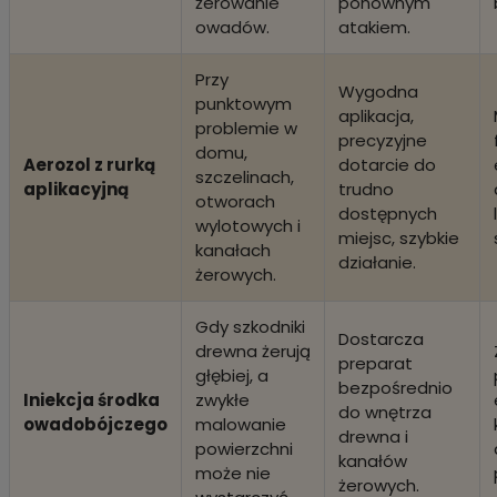
żerowanie
ponownym
owadów.
atakiem.
Przy
Wygodna
punktowym
aplikacja,
problemie w
precyzyjne
domu,
Aerozol z rurką
dotarcie do
szczelinach,
aplikacyjną
trudno
otworach
dostępnych
wylotowych i
miejsc, szybkie
kanałach
działanie.
żerowych.
Gdy szkodniki
Dostarcza
drewna żerują
preparat
głębiej, a
bezpośrednio
Iniekcja środka
zwykłe
do wnętrza
owadobójczego
malowanie
drewna i
powierzchni
kanałów
może nie
żerowych.