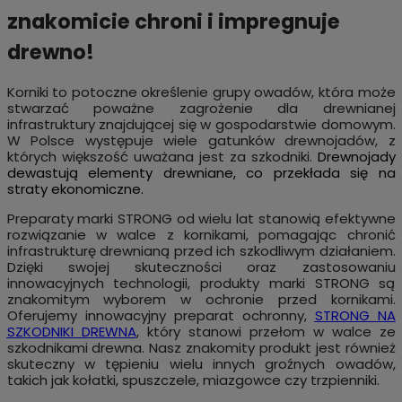
znakomicie chroni i impregnuje
drewno!
Korniki to potoczne określenie grupy owadów, która może
stwarzać poważne zagrożenie dla drewnianej
infrastruktury znajdującej się w gospodarstwie domowym.
W Polsce występuje wiele gatunków drewnojadów, z
których większość uważana jest za szkodniki.
Drewnojady
dewastują elementy drewniane, co przekłada się na
straty ekonomiczne.
Preparaty marki STRONG od wielu lat stanowią efektywne
rozwiązanie w walce z kornikami, pomagając chronić
infrastrukturę drewnianą przed ich szkodliwym działaniem.
Dzięki swojej skuteczności oraz zastosowaniu
innowacyjnych technologii, produkty marki STRONG są
znakomitym wyborem w ochronie przed kornikami.
Oferujemy innowacyjny preparat ochronny,
STRONG NA
SZKODNIKI DREWNA
, który stanowi przełom w walce ze
szkodnikami drewna. Nasz znakomity produkt jest również
skuteczny w tępieniu wielu innych groźnych owadów,
takich jak kołatki, spuszczele, miazgowce czy trzpienniki.