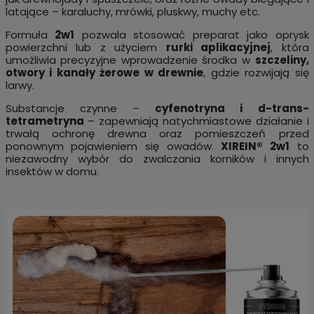
latające – karaluchy, mrówki, pluskwy, muchy etc.
Formuła
2w1
pozwala stosować preparat jako oprysk
powierzchni lub z użyciem
rurki aplikacyjnej
, która
umożliwia precyzyjne wprowadzenie środka w
szczeliny,
otwory i kanały żerowe w drewnie
, gdzie rozwijają się
larwy.
Substancje czynne –
cyfenotryna i d-trans-
tetrametryna
– zapewniają natychmiastowe działanie i
trwałą ochronę drewna oraz pomieszczeń przed
ponownym pojawieniem się owadów.
XIREIN® 2w1
to
niezawodny wybór do zwalczania korników i innych
insektów w domu.