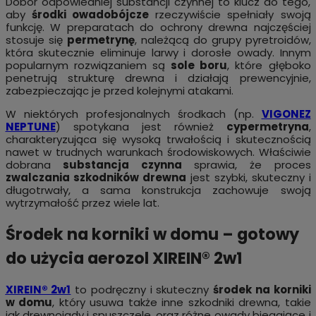
Dobór odpowiedniej substancji czynnej to klucz do tego,
aby
środki owadobójcze
rzeczywiście spełniały swoją
funkcję. W preparatach do ochrony drewna najczęściej
stosuje się
permetrynę
, należącą do grupy pyretroidów,
która skutecznie eliminuje larwy i dorosłe owady. Innym
popularnym rozwiązaniem są
sole boru
, które głęboko
penetrują strukturę drewna i działają prewencyjnie,
zabezpieczając je przed kolejnymi atakami.
W niektórych profesjonalnych środkach (np.
VIGONEZ
NEPTUNE
) spotykana jest również
cypermetryna
,
charakteryzująca się wysoką trwałością i skutecznością
nawet w trudnych warunkach środowiskowych. Właściwie
dobrana
substancja czynna
sprawia, że proces
zwalczania szkodników drewna
jest szybki, skuteczny i
długotrwały, a sama konstrukcja zachowuje swoją
wytrzymałość przez wiele lat.
Środek na korniki w domu – gotowy
do użycia aerozol XIREIN® 2w1
XIREIN® 2w1
to podręczny i skuteczny
środek na korniki
w domu
, który usuwa także inne szkodniki drewna, takie
jak drewnojady i spuszczele, oraz różne owady biegające i