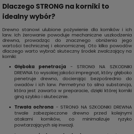
Dlaczego STRONG na korniki to
idealny wybór?
Drewno stanowi ulubione pożywienie dla korników i ich
larw. Ich żerowanie powoduje mechaniczne uszkodzenia
drewna, prowadząc do znacznego obniżenia jego
wartości technicznej i ekonomicznej. Oto kilka powodów
dlaczego warto wybrać skuteczny środek zwalczający na
korniki:
Głęboka penetracja
- STRONG NA SZKODNIKI
DREWNA to wysokiej jakości impregnat, który głęboko
penetruje drewno, docierając bezpośrednio do
owadów i ich larw.
Permetryna
to silna substancja,
która jest zawarta w preparacie, dzięki której korniki
giną szybko i skutecznie.
Trwała ochrona
- STRONG NA SZKODNIKI DREWNA
trwale zabezpieczone drewno przed kolejnymi
atakami korników, co minimalizuje ryzyko
powtarzających się inwazji.