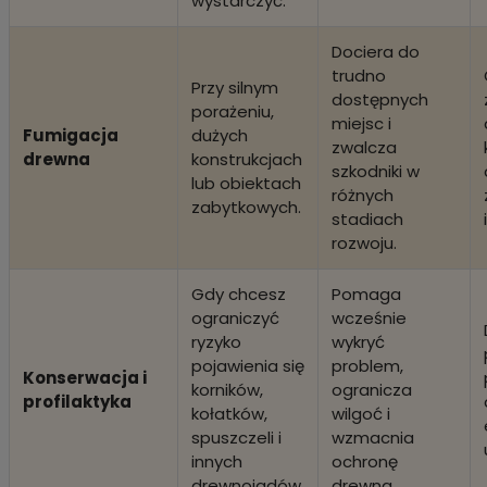
wystarczyć.
Dociera do
trudno
Przy silnym
dostępnych
porażeniu,
miejsc i
Fumigacja
dużych
zwalcza
drewna
konstrukcjach
szkodniki w
lub obiektach
różnych
zabytkowych.
stadiach
rozwoju.
Gdy chcesz
Pomaga
ograniczyć
wcześnie
ryzyko
wykryć
pojawienia się
problem,
Konserwacja i
korników,
ogranicza
profilaktyka
kołatków,
wilgoć i
spuszczeli i
wzmacnia
innych
ochronę
drewnojadów.
drewna.