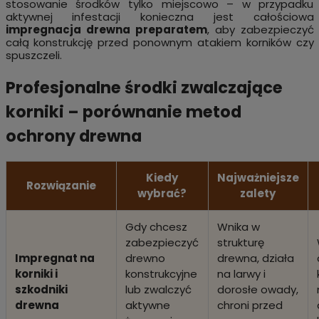
stosowanie środków tylko miejscowo – w przypadku
aktywnej infestacji konieczna jest całościowa
impregnacja drewna preparatem
, aby zabezpieczyć
całą konstrukcję przed ponownym atakiem korników czy
spuszczeli.
Profesjonalne środki zwalczające
korniki – porównanie metod
ochrony drewna
Kiedy
Najważniejsze
Rozwiązanie
wybrać?
zalety
Gdy chcesz
Wnika w
zabezpieczyć
strukturę
Impregnat na
drewno
drewna, działa
korniki i
konstrukcyjne
na larwy i
szkodniki
lub zwalczyć
dorosłe owady,
drewna
aktywne
chroni przed