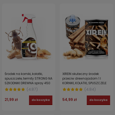
Środek na korniki, kołatki,
XIREIN skuteczny środek
spuszczele, termity STRONG NA
przeciw drewnojadom 1 l
SZKODNIKI DREWNA spray 450
KORNIKI, KOŁATKI, SPUSZCZELE
ml
(
4.87
)
(
4.84
)
21,99 zł
54,99 zł
do koszyka
do koszyka