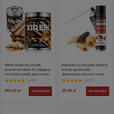
XIREIN skuteczny środek
Preparat na szkodniki drewna,
przeciw kornikom 5l. Najlepszy
korniki, spuszczele,
na korniki, kołatki, spuszczele
drewnojady aerozol z rurką
STRONG XIREIN 300 ml
(
4.86
)
(
5.00
)
199,00 zł
25,99 zł
do koszyka
do koszyka