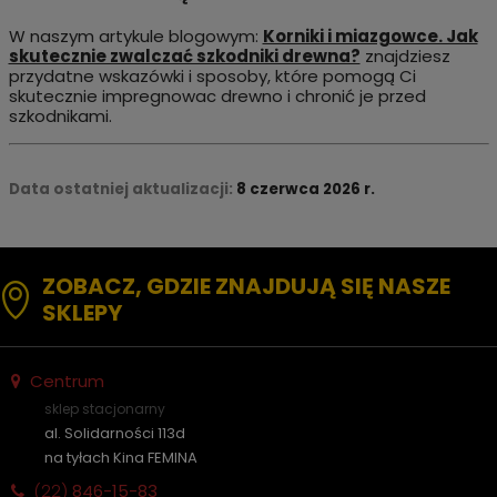
W naszym artykule blogowym:
Korniki i miazgowce. Jak
skutecznie zwalczać szkodniki drewna?
znajdziesz
przydatne wskazówki i sposoby, które pomogą Ci
skutecznie impregnowac drewno i chronić je przed
szkodnikami.
Data ostatniej aktualizacji:
8
czerwca 2026 r.
ZOBACZ, GDZIE ZNAJDUJĄ SIĘ NASZE
SKLEPY
Centrum
sklep stacjonarny
al. Solidarności 113d
na tyłach Kina FEMINA
(22)
846-15-83