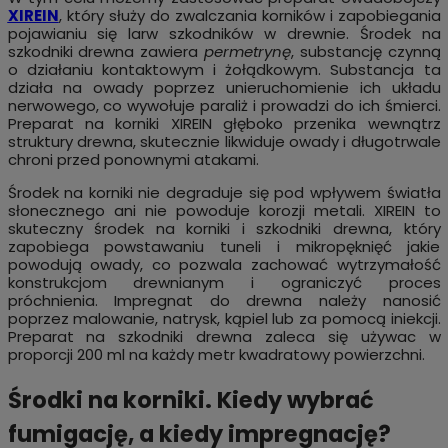
XIREIN
, który służy do zwalczania korników i zapobiegania
pojawianiu się larw szkodników w drewnie. Środek na
szkodniki drewna zawiera
permetrynę
, substancję czynną
o działaniu kontaktowym i żołądkowym. Substancja ta
działa na owady poprzez unieruchomienie ich układu
nerwowego, co wywołuje paraliż i prowadzi do ich śmierci.
Preparat na korniki XIREIN głęboko przenika wewnątrz
struktury drewna, skutecznie likwiduje owady i długotrwale
chroni przed ponownymi atakami.
Środek na korniki nie degraduje się pod wpływem światła
słonecznego ani nie powoduje korozji metali. XIREIN to
skuteczny środek na korniki i szkodniki drewna, który
zapobiega powstawaniu tuneli i mikropęknięć jakie
powodują owady, co pozwala zachować wytrzymałość
konstrukcjom drewnianym i ograniczyć proces
próchnienia. Impregnat do drewna należy nanosić
poprzez malowanie, natrysk, kąpiel lub za pomocą iniekcji.
Preparat na szkodniki drewna zaleca się używac w
proporcji 200 ml na każdy metr kwadratowy powierzchni.
Środki na korniki. Kiedy wybrać
fumigację, a kiedy impregnację?