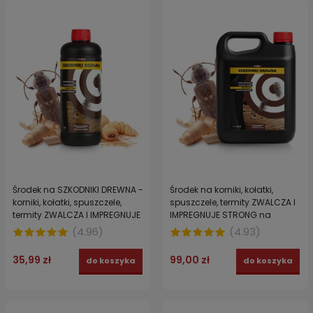
Środek na SZKODNIKI DREWNA -
Środek na korniki, kołatki,
korniki, kołatki, spuszczele,
spuszczele, termity ZWALCZA I
termity ZWALCZA I IMPREGNUJE
IMPREGNUJE STRONG na
STRONG1 L
SZKODNIKI DREWNA 4,5 L
(
4.96
)
(
4.93
)
35,99 zł
99,00 zł
do koszyka
do koszyka