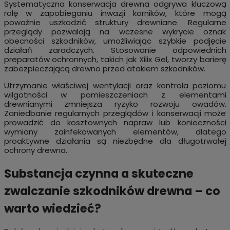
Systematyczna konserwacja drewna odgrywa kluczową
rolę w zapobieganiu inwazji korników, które mogą
poważnie uszkodzić struktury drewniane. Regularne
przeglądy pozwalają na wczesne wykrycie oznak
obecności szkodników, umożliwiając szybkie podjęcie
działań zaradczych. Stosowanie odpowiednich
preparatów ochronnych, takich jak Xilix Gel, tworzy barierę
zabezpieczającą drewno przed atakiem szkodników.
Utrzymanie właściwej wentylacji oraz kontrola poziomu
wilgotności w pomieszczeniach z elementami
drewnianymi zmniejsza ryzyko rozwoju owadów.
Zaniedbanie regularnych przeglądów i konserwacji może
prowadzić do kosztownych napraw lub konieczności
wymiany zainfekowanych elementów, dlatego
proaktywne działania są niezbędne dla długotrwałej
ochrony drewna.
Substancja czynna a skuteczne
zwalczanie szkodników drewna – co
warto wiedzieć?