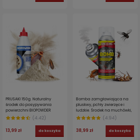
PRUSAKI 150g. Naturalny
Bomba zamgławiająca na
środek do posypywania
pluskwy, pchły zwierzęce i
powierzchni BIOPOWDER
ludzkie. Środek na muchówki,
komary, karaczany i pająki
(
4.42
)
(
4.94
)
4INSECT BOMB STRONG 400 ml
13,99 zł
38,99 zł
do koszyka
do koszyka