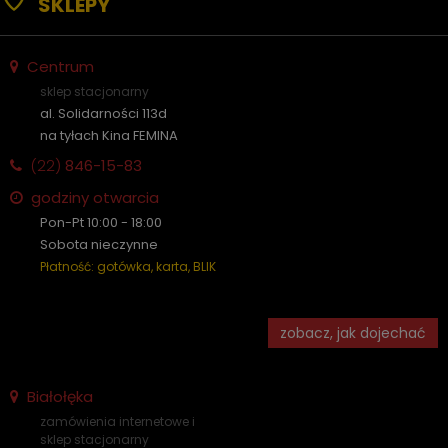
SKLEPY
Centrum
sklep stacjonarny
al. Solidarności 113d
na tyłach Kina FEMINA
(22)
846-15-83
godziny otwarcia
Pon-Pt 10:00 - 18:00
Sobota nieczynne
Płatność: gotówka, karta, BLIK
zobacz, jak dojechać
Białołęka
zamówienia internetowe i
sklep stacjonarny