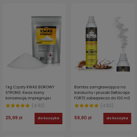
1 kg Czysty KWAS BOROWY
Bomba zamgławiająca na
STRONG. Kwas borny
karaluchy i prusaki Deltacaps
konserwuje, impregnuje i
FORTE zabezpiecza do 100 m3
wysusza powierzchnie
(
4.92
)
(
4.82
)
25,99 zł
59,90 zł
do koszyka
do koszyka