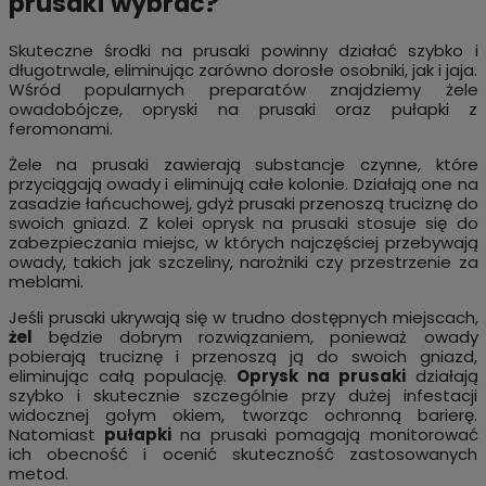
prusaki wybrać?
Skuteczne środki na prusaki powinny działać szybko i
długotrwale, eliminując zarówno dorosłe osobniki, jak i jaja.
Wśród popularnych preparatów znajdziemy żele
owadobójcze, opryski na prusaki oraz pułapki z
feromonami.
Żele na prusaki zawierają substancje czynne, które
przyciągają owady i eliminują całe kolonie. Działają one na
zasadzie łańcuchowej, gdyż prusaki przenoszą truciznę do
swoich gniazd. Z kolei oprysk na prusaki stosuje się do
zabezpieczania miejsc, w których najczęściej przebywają
owady, takich jak szczeliny, narożniki czy przestrzenie za
meblami.
Jeśli prusaki ukrywają się w trudno dostępnych miejscach,
żel
będzie dobrym rozwiązaniem, ponieważ owady
pobierają truciznę i przenoszą ją do swoich gniazd,
eliminując całą populację.
Oprysk na prusaki
działają
szybko i skutecznie szczególnie przy dużej infestacji
widocznej gołym okiem, tworząc ochronną barierę.
Natomiast
pułapki
na prusaki pomagają monitorować
ich obecność i ocenić skuteczność zastosowanych
metod.