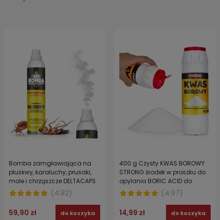
Bomba zamgławiająca na
400 g Czysty KWAS BOROWY
pluskwy, karaluchy, prusaki,
STRONG środek w proszku do
mole i chrząszcze DELTACAPS
opylania BORIC ACID do
FORTE zabezpiecza do 100 m3
zabezpieczania pomieszczeń
(
4.92
)
(
4.97
)
59,90 zł
14,99 zł
do koszyka
do koszyka