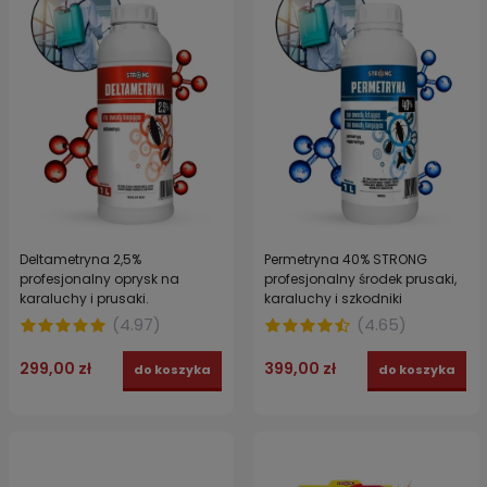
Deltametryna 2,5%
Permetryna 40% STRONG
profesjonalny oprysk na
profesjonalny środek prusaki,
karaluchy i prusaki.
karaluchy i szkodniki
Koncentrat owadobójczy na
magazynowe 1 L
(
4.97
)
(
4.65
)
karaczany STRONG 1 l
299,00 zł
399,00 zł
do koszyka
do koszyka