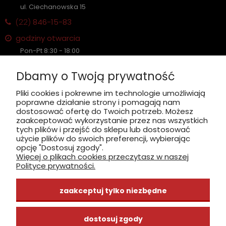
ul. Ciechanowska 15
(22)
846-15-83
godziny otwarcia
Pon-Pt 8:30 - 18:00
Sobota nieczynne
Dbamy o Twoją prywatność
Płatność: gotówka, karta, BLIK
Pliki cookies i pokrewne im technologie umożliwiają
poprawne działanie strony i pomagają nam
zobacz, jak dojechać
dostosować ofertę do Twoich potrzeb. Możesz
zaakceptować wykorzystanie przez nas wszystkich
tych plików i przejść do sklepu lub dostosować
użycie plików do swoich preferencji, wybierając
opcję "Dostosuj zgody".
Więcej o plikach cookies przeczytasz w naszej
INFORMACJE
Polityce prywatności.
ZAKUPY
zaakceptuj tylko niezbędne
CENTRUM WIEDZY
dostosuj zgody