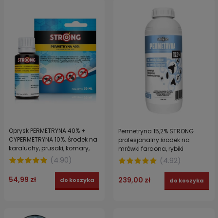
Oprysk PERMETRYNA 40% +
Permetryna 15,2% STRONG
CYPERMETRYNA 10%. Środek na
profesjonalny środek na
karaluchy, prusaki, komary,
mrówki faraona, rybiki
muchy, mrówki i pleśniakowce
cukrowe, muchy, meszki 1 l
(
4.90
)
(
4.92
)
STRONG FORTECA 30 ml
54,99 zł
239,00 zł
do koszyka
do koszyka