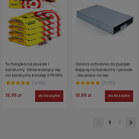
5x Pułapka na prusaki i
Osłona ochronna do pułapki
karaluchy. Silnie wabiący lep
klejącej na karaluchy i prusaki
na karaluchy karalep STRONG
, obudowa na lep
owadobójczy
(
4.96
)
(
5.00
)
19,95 zł
19,99 zł
do koszyka
do koszyka
1
2