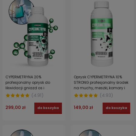
CYPERMETRYNA 20%
Oprysk CYPERMETRYNA 10%
profesjonalny oprysk do
STRONG profesjonalny środek
likwidacji gniazd os i
na muchy, meszki, komary i
szerszeni. Środek do
pająki 1 l
(
4.91
)
(
4.93
)
zwalczania owadów
latających i biegających
299,00 zł
149,00 zł
do koszyka
do koszyka