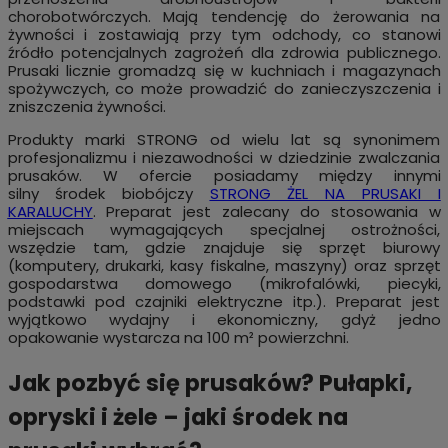
chorobotwórczych. Mają tendencję do żerowania na
żywności i zostawiają przy tym odchody, co stanowi
źródło potencjalnych zagrożeń dla zdrowia publicznego.
Prusaki licznie gromadzą się w kuchniach i magazynach
spożywczych, co może prowadzić do zanieczyszczenia i
zniszczenia żywności.
Produkty marki STRONG od wielu lat są synonimem
profesjonalizmu i niezawodności w dziedzinie zwalczania
prusaków. W ofercie posiadamy między innymi
silny środek biobójczy
STRONG ŻEL NA PRUSAKI I
KARALUCHY
.
Preparat jest zalecany do stosowania w
miejscach wymagających specjalnej ostrożności,
wszędzie tam, gdzie znajduje się sprzęt biurowy
(komputery, drukarki, kasy fiskalne, maszyny) oraz sprzęt
gospodarstwa domowego (mikrofalówki, piecyki,
podstawki pod czajniki elektryczne itp.). Preparat jest
wyjątkowo wydajny i ekonomiczny, gdyż jedno
opakowanie wystarcza na 100 m² powierzchni.
Jak pozbyć się prusaków? Pułapki,
opryski i żele – jaki środek na