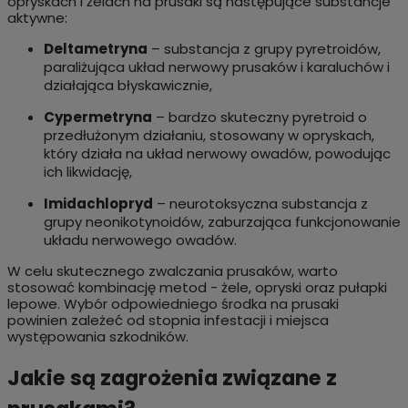
opryskach i żelach na prusaki są następujące substancje
aktywne:
Deltametryna
– substancja z grupy pyretroidów,
paraliżująca układ nerwowy prusaków i karaluchów i
działająca błyskawicznie,
Cypermetryna
– bardzo skuteczny pyretroid o
przedłużonym działaniu, stosowany w opryskach,
który działa na układ nerwowy owadów, powodując
ich likwidację,
Imidachlopryd
– neurotoksyczna substancja z
grupy neonikotynoidów, zaburzająca funkcjonowanie
układu nerwowego owadów.
W celu skutecznego zwalczania prusaków, warto
stosować kombinację metod - żele, opryski oraz pułapki
lepowe. Wybór odpowiedniego środka na prusaki
powinien zależeć od stopnia infestacji i miejsca
występowania szkodników.
Jakie są zagrożenia związane z