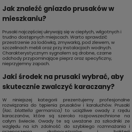
Jak znaleźć gniazdo prusaków w
mieszkaniu?
Prusaki najczęściej ukrywają się w ciepłych, wilgotnych i
trudno dostępnych miejscach. Warto sprawdzić
przestrzenie za lodówką, zmywarką, pod zlewem, w
szczelinach mebli oraz przy instalacjach wodnych.
Charakterystycznym sygnałem są drobne, czarne
odchody przypominające pieprz oraz specyficzny,
nieprzyjemny zapach.
Jaki środek na prusaki wybrać, aby
skutecznie zwalczyć karaczany?
W niniejszej kategorii prezentujemy profesjonalne
rozwiązania do tępienia prusaków i karaluchów. Prusaki
(
łac.
blattella germanica)
to uciążliwe owady z rzędu
karaczanów, które są szeroko rozpowszechnione na
całym świecie. Owady te są uważane za szkodniki ze
względu na ich zdolność do szybkiego rozmnażania i
przenoszenia drobnoustrojów i bakterii