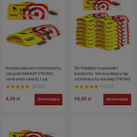
Pułapka lepowa na karaluchy
15x Pułapka na prusaki i
i prusaki KARALEP STRONG
karaluchy. Silnie wabiący lep
silnie wabi owady 1 szt.
na karaluchy karalep STRONG
(
5.00
)
(
5.00
)
4,29 zł
59,85 zł
do koszyka
do koszyka