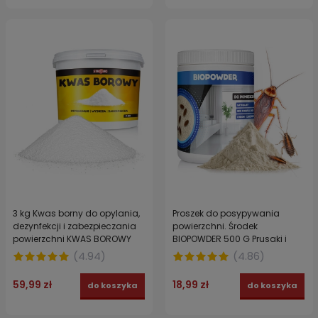
3 kg Kwas borny do opylania,
Proszek do posypywania
dezynfekcji i zabezpieczania
powierzchni. Środek
powierzchni KWAS BOROWY
BIOPOWDER 500 G Prusaki i
STRONG
karaluchy.
(
4.94
)
(
4.86
)
59,99 zł
18,99 zł
do koszyka
do koszyka