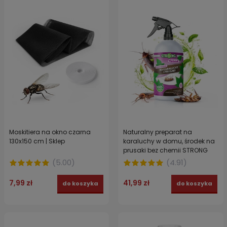
Moskitiera na okno czarna
Naturalny preparat na
130x150 cm | Sklep
karaluchy w domu, środek na
prusaki bez chemii STRONG
NATURAL 1 l
(
5.00
)
(
4.91
)
7,99 zł
41,99 zł
do koszyka
do koszyka