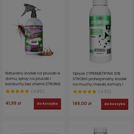
Naturalny środek na prusaki w
Oprysk CYPERMETRYNA 10%
domu, spray na prusaki i
STRONG profesjonalny środek
karaluchy bez chemii STRONG
na muchy, meszki, komary i
NATURAL 1 l
pająki 1 l
(
4.85
)
(
4.93
)
41,99 zł
149,00 zł
do koszyka
do koszyka