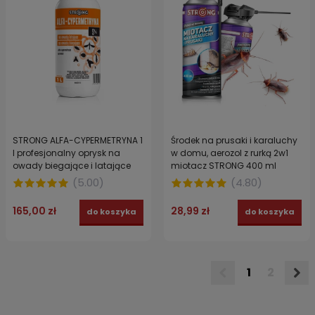
STRONG ALFA-CYPERMETRYNA 1
Środek na prusaki i karaluchy
l profesjonalny oprysk na
w domu, aerozol z rurką 2w1
owady biegające i latające
miotacz STRONG 400 ml
koncentrat
(
5.00
)
(
4.80
)
165,00 zł
28,99 zł
do koszyka
do koszyka
1
2