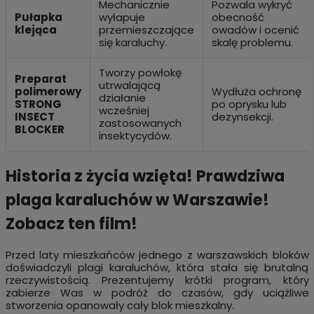
Mechanicznie
Pozwala wykryć
Pułapka
wyłapuje
obecność
klejąca
przemieszczające
owadów i ocenić
się karaluchy.
skalę problemu.
Tworzy powłokę
Preparat
utrwalającą
polimerowy
Wydłuża ochronę
działanie
STRONG
po oprysku lub
wcześniej
INSECT
dezynsekcji.
zastosowanych
BLOCKER
insektycydów.
Historia z życia wzięta! Prawdziwa
plaga karaluchów w Warszawie!
Zobacz ten film!
Przed laty mieszkańców jednego z warszawskich bloków
doświadczyli plagi karaluchów, która stała się brutalną
rzeczywistością. Prezentujemy krótki program, który
zabierze Was w podróż do czasów, gdy uciążliwe
stworzenia opanowały cały blok mieszkalny.