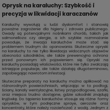
Oprysk na karaluchy:
Szybkość i
precyzja w likwidacji karaczanów
Karaluchy wywołują u ludzi dyskomfort i stanowią
poważne zagrożenie dla higieny i zdrowia publicznego.
Owady są potencjalnymi nośnikami chorób, takich jak
salmonelloza czy alergie, a ich szybkie rozmnażanie
powoduje, że inwazja karaluchów może stać się
problemem trudnym do opanowania. Skuteczne opryski
na karaluchy to nie tylko likwidacja widocznych objawów
obecności szkodników, ale także prewencyjna ochrona
przed ponownym ich pojawieniem się. Opryski na
karaluchy posiadają właściwości, które nie tylko zwalczają
istniejące populacje, ale także działają długoterminowo,
zapobiegając nawrotom infestacji.
Skuteczne preparaty na karaluchy można aplikować na
różnorodnych powierzchniach, włączając w to podłogi,
ściany, kanały wentylacyjne, listwy przypodłogowe, szafki,
oraz miejsca trudno dostępne, gdzie szkodniki znajdują
kryjówkę. Do tępienia karaluchów stosuje się różne formy
oprysków, w tym podręczne spraye, aerozole oraz
koncentraty, które należy rozcieńczać z wodą. Jednym z