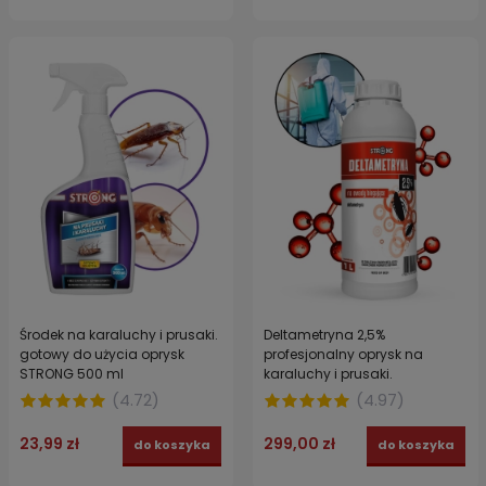
Środek na karaluchy i prusaki.
Deltametryna 2,5%
gotowy do użycia oprysk
profesjonalny oprysk na
STRONG 500 ml
karaluchy i prusaki.
Koncentrat owadobójczy na
(
4.72
)
(
4.97
)
karaczany STRONG 1 l
23,99 zł
299,00 zł
do koszyka
do koszyka