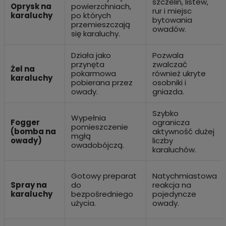
szczelin, listew,
Oprysk na
powierzchniach,
rur i miejsc
karaluchy
po których
bytowania
przemieszczają
owadów.
się karaluchy.
Działa jako
Pozwala
przynęta
zwalczać
Żel na
pokarmowa
również ukryte
karaluchy
pobierana przez
osobniki i
owady.
gniazda.
Szybko
Wypełnia
Fogger
ogranicza
pomieszczenie
(bomba na
aktywność dużej
mgłą
owady)
liczby
owadobójczą.
karaluchów.
Gotowy preparat
Natychmiastowa
Spray na
do
reakcja na
karaluchy
bezpośredniego
pojedyncze
użycia.
owady.