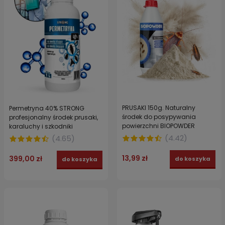
PRUSAKI 150g. Naturalny
Permetryna 40% STRONG
środek do posypywania
profesjonalny środek prusaki,
powierzchni BIOPOWDER
karaluchy i szkodniki
magazynowe 1 L
(
4.42
)
(
4.65
)
13,99 zł
399,00 zł
do koszyka
do koszyka