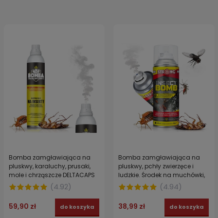
Bomba zamgławiająca na
Bomba zamgławiająca na
pluskwy, karaluchy, prusaki,
pluskwy, pchły zwierzęce i
mole i chrząszcze DELTACAPS
ludzkie. Środek na muchówki,
FORTE zabezpiecza do 100 m3
komary, karaczany i pająki
(
4.92
)
(
4.94
)
4INSECT BOMB STRONG 400 ml
59,90 zł
38,99 zł
do koszyka
do koszyka