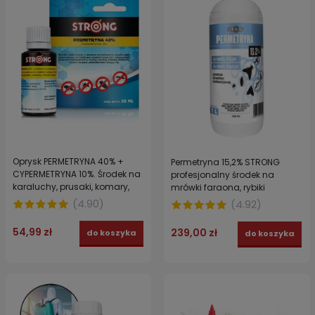
Oprysk PERMETRYNA 40% +
Permetryna 15,2% STRONG
CYPERMETRYNA 10%. Środek na
profesjonalny środek na
karaluchy, prusaki, komary,
mrówki faraona, rybiki
muchy, mrówki i pleśniakowce
cukrowe, muchy, meszki 1 l
(
4.90
)
(
4.92
)
STRONG FORTECA 30 ml
54,99 zł
239,00 zł
do koszyka
do koszyka