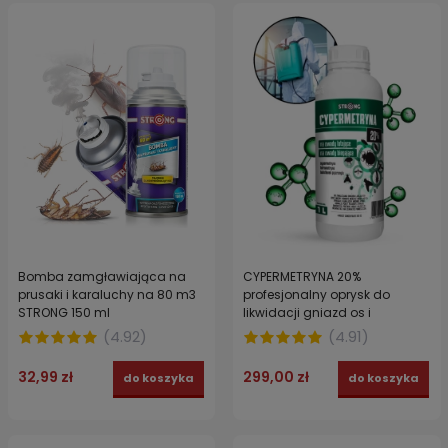
Bomba zamgławiająca na
CYPERMETRYNA 20%
prusaki i karaluchy na 80 m3
profesjonalny oprysk do
STRONG 150 ml
likwidacji gniazd os i
szerszeni. Środek do
(
4.92
)
(
4.91
)
zwalczania owadów
latających i biegających
32,99 zł
299,00 zł
do koszyka
do koszyka