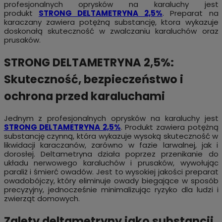
profesjonalnych oprysków na karaluchy jest
produkt
STRONG DELTAMETRYNA 2,5%
. Preparat na
karaczany zawiera potężną substancję, ktora wykazuje
doskonałą skuteczność w zwalczaniu karaluchów oraz
prusaków.
STRONG DELTAMETRYNA 2,5%:
Skuteczność, bezpieczeństwo i
ochrona przed karaluchami
Jednym z profesjonalnych oprysków na karaluchy jest
STRONG DELTAMETRYNA 2,5%
. Produkt zawiera potężną
substancję czynną, która wykazuje wysoką skuteczność w
likwidacji karaczanów, zarówno w fazie larwalnej, jak i
dorosłej. Deltametryna działa poprzez przenikanie do
układu nerwowego karaluchów i prusaków, wywołując
paraliż i śmierć owadów. Jest to wysokiej jakości preparat
owadobójczy, który eliminuje owady biegające w sposób
precyzyjny, jednocześnie minimalizując ryzyko dla ludzi i
zwierząt domowych.
Z
alety deltametryny jako substancji