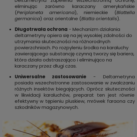
Deltametryna zapewnia wszechstronną ochronę,
eliminując zarówno karaczany amerykańskie
(
Periplaneta americana
), niemieckie (
Blattella
germanica
) oraz orientalne (
Blatta orientalis
).
Długotrwała ochrona
- Mechanizm działania
deltametryny opiera się na jej wysokiej zdolności do
utrzymania skuteczności na różnorodnych
powierzchniach. Po rozpyleniu środka na karaluchy
zawierającego substancję czynną tworzy się bariera,
która działa odstraszająco i eliminująco na
karaczany przez długi czas.
Uniwersalne zastosowanie
- Deltametryna
posiada wszechstronne zastosowanie w zwalczaniu
różnych insektów biegających. Oprócz skuteczności
w likwidacji karaluchów, preparat ten jest równie
efektywny w tępieniu pluskiew, mrówek faraona czy
szkodników magazynowych.