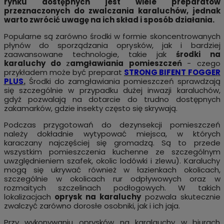
rynku dostępnych jest wiele preparatów
przeznaczonych do zwalczania karaluchów, jednak
warto zwrócić uwagę na ich skład i sposób działania.
Popularne są zarówno środki w formie skoncentrowanych
płynów do sporządzania oprysków, jak i bardziej
zaawansowane technologie, takie jak
środki na
karaluchy do
z
amgławiania pomieszczeń
- czego
przykładem może być preparat
STRONG BIFENT FOGGER
PLUS
.
Środki do zamgławiania pomieszczeń sprawdzają
się szczególnie w przypadku dużej inwazji karaluchów,
gdyż pozwalają na dotarcie do trudno dostępnych
zakamarków, gdzie insekty często się skrywają.
Podczas przygotowań do dezynsekcji pomieszczeń
należy dokładnie wytypować miejsca, w których
karaczany najczęściej się gromadzą. Są to przede
wszystkim pomieszczenia kuchenne ze szczególnym
uwzględnieniem szafek, okolic lodówki i zlewu). Karaluchy
mogą się ukrywać również w łazienkach okolicach,
szczególnie w okolicach rur odpływowych oraz w
rozmaitych szczelinach podłogowych. W takich
lokalizacjach
oprysk na karaluchy
pozwala skutecznie
zwalczyć zarówno dorosłe osobniki, jak i ich jaja.
Przy wykonywaniu oprysków na karalauchy w biurach