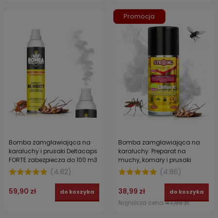
Promocja
Bomba zamgławiająca na
Bomba zamgławiająca na
karaluchy i prusaki Deltacaps
karaluchy. Preparat na
FORTE zabezpiecza do 100 m3
muchy, komary i prusaki
zawierający permetrynę,
(
4.82
)
(
4.86
)
tetrametrynę i PBO BIFENT
FOGGER PLUS STRONG 100 ml
59,90 zł
38,99 zł
do koszyka
do koszyka
Najniższa cena:
47,99 zł