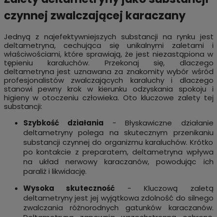
czynnej zwalczającej karaczany
Jednyą z najefektywniejszych substancji na rynku jest
deltametryna, cechująca się unikalnymi zaletami i
właściwościami, które sprawiają, że jest niezastąpiona w
tępieniu karaluchów. Przekonaj się, dlaczego
deltametryna jest uznawana za znakomity wybór wśród
profesjonalistów zwalczających karaluchy i dlaczego
stanowi pewny krok w kierunku odzyskania spokoju i
higieny w otoczeniu człowieka. Oto kluczowe zalety tej
substancji:
Szybkość działania
- Błyskawiczne działanie
deltametryny polega na skutecznym przenikaniu
substancji czynnej do organizmu karaluchów. Krótko
po kontakcie z preparatem, deltametryna wpływa
na układ nerwowy karaczanów, powodując ich
paraliż i likwidację.
Wysoka skuteczność
- Kluczową zaletą
deltametryny jest jej wyjątkowa zdolność do silnego
zwalczania różnorodnych gatunków karaczanów.