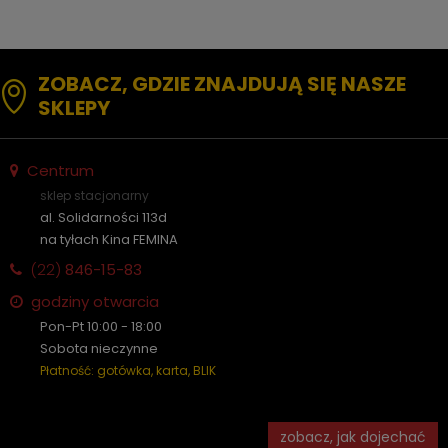
ZOBACZ, GDZIE ZNAJDUJĄ SIĘ NASZE
SKLEPY
Centrum
sklep stacjonarny
al. Solidarności 113d
na tyłach Kina FEMINA
(22)
846-15-83
godziny otwarcia
Pon-Pt 10:00 - 18:00
Sobota nieczynne
Płatność: gotówka, karta, BLIK
zobacz, jak dojechać