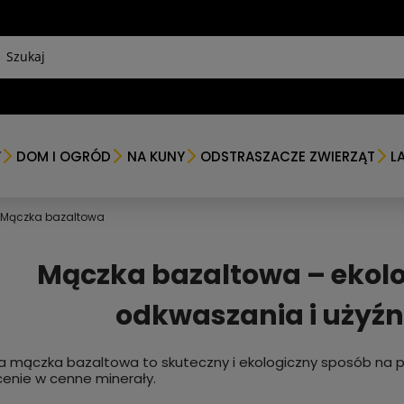
Y
DOM I OGRÓD
NA KUNY
ODSTRASZACZE ZWIERZĄT
L
Mączka bazaltowa
Mączka bazaltowa – ekol
odkwaszania i użyźn
a mączka bazaltowa to skuteczny i ekologiczny sposób na po
nie w cenne minerały.