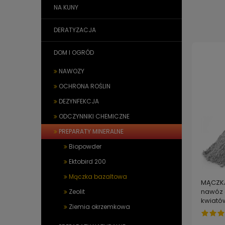
NA KUNY
DERATYZACJA
DOM I OGRÓD
NAWOZY
OCHRONA ROŚLIN
DEZYNFEKCJA
ODCZYNNIKI CHEMICZNE
PREPARATY MINERALNE
Biopowder
Ektobird 200
Mączka bazaltowa
MĄCZKA
nawóz 
Zeolit
kwiatów
Ziemia okrzemkowa
20 kg