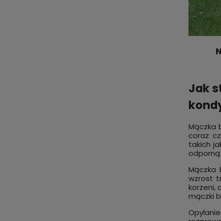
N
Jak s
kondy
Mączka b
coraz cz
takich j
odporną 
Mączka b
wzrost t
korzeni,
mączki b
Opylanie