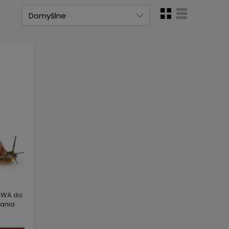
OWA do
zania