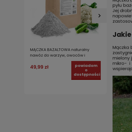
pyłu baz
Jej drob
napowiet
zastosow
Jakie
Mączka b
MĄCZKA BAZALTOWA naturalny
Natural
zastygni
nawóz do warzyw, owoców i
Ekolo
mielony 
kwiatów. Naturalny środek na ślimaki
nawoże
mikro- i
powiadom
20 kg
przed 
49,99 zł
49,99
wspierają
o
dostępności