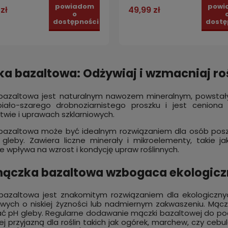
powiadom
powi
zł
49,99 zł
o
dostępności
dostę
a bazaltowa: Odżywiaj i wzmacniaj roś
azaltowa jest naturalnym nawozem mineralnym, powstały 
biało-szarego drobnoziarnistego proszku i jest ceniona
twie i uprawach szklarniowych.
bazaltowa może być idealnym rozwiązaniem dla osób pos
 gleby. Zawiera liczne minerały i mikroelementy, takie 
ie wpływa na wzrost i kondycję upraw roślinnych.
mączka bazaltowa wzbogaca ekologic
bazaltowa jest znakomitym rozwiązaniem dla ekologiczny
owych o niskiej żyzności lub nadmiernym zakwaszeniu. Mąc
ć pH gleby. Regularne dodawanie mączki bazaltowej do po
iej przyjazną dla roślin takich jak ogórek, marchew, czy ceb