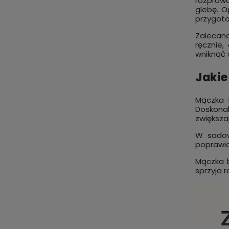
rozprowa
glebę. O
przygoto
Zalecan
ręcznie
wniknąć 
Jakie
Mączka 
Doskonal
zwiększa
W sadow
poprawia
Mączka b
sprzyja 