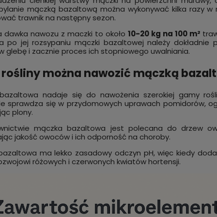
dzeniu cienkiej warstwy mączki na powierzchni murawy, 
pylanie mączką bazaltową można wykonywać kilka razy w ro
wać trawnik na następny sezon.
a dawka nawozu z maczki to około
10-20 kg na 100 m²
tra
, a po jej rozsypaniu mączki bazaltowej należy dokładn
w glebę i zacznie proces ich stopniowego uwalniania.
 rośliny można nawozić mączką bazal
bazaltowa nadaje się do nawożenia szerokiej gamy rośl
e sprawdza się w przydomowych uprawach pomidorów, ogórk
jąc plony.
nictwie mączka bazaltowa jest polecana do drzew owoco
jąc jakość owoców i ich odporność na choroby.
azaltowa ma lekko zasadowy odczyn pH, więc kiedy dodam
rozwojowi różowych i czerwonych kwiatów hortensji.