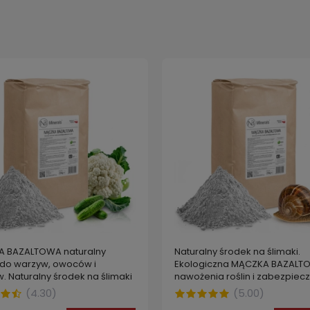
 BAZALTOWA naturalny
Naturalny środek na ślimaki.
do warzyw, owoców i
Ekologiczna MĄCZKA BAZALT
. Naturalny środek na ślimaki
nawożenia roślin i zabezpiec
przed ślimakami 20 kg
(
4.30
)
(
5.00
)