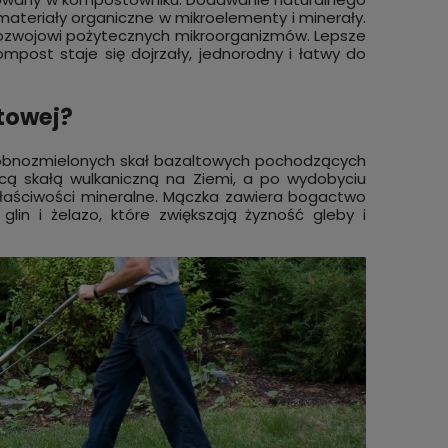
eriały organiczne w mikroelementy i minerały.
 rozwojowi pożytecznych mikroorganizmów. Lepsze
ompost staje się dojrzały, jednorodny i łatwy do
ltowej?
robnozmielonych skał bazaltowych pochodzących
ącą skałą wulkaniczną na Ziemi, a po wydobyciu
 właściwości mineralne. Mączka zawiera bogactwo
lin i żelazo, które zwiększają żyzność gleby i