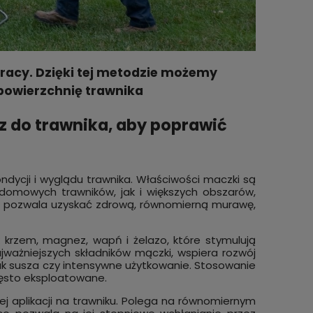
pracy. Dzięki tej metodzie możemy
owierzchnię trawnika
 do trawnika, aby poprawić
dycji i wyglądu trawnika. Właściwości maczki są
domowych trawników, jak i większych obszarów,
wą pozwala uzyskać zdrową, równomierną murawę,
 krzem, magnez, wapń i żelazo, które stymulują
jważniejszych składników mączki, wspiera rozwój
 jak susza czy intensywne użytkowanie. Stosowanie
zęsto eksploatowane.
j aplikacji na trawniku. Polega na równomiernym