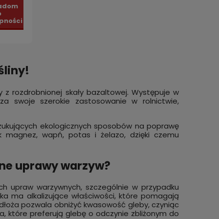
adom
o
pności
liny!
z rozdrobnionej skały bazaltowej. Występuje w
 za swoje szerokie zastosowanie w rolnictwie,
zukujących ekologicznych sposobów na poprawę
jak magnez, wapń, potas i żelazo, dzięki czemu
zne uprawy warzyw?
ch upraw warzywnych, szczególnie w przypadku
zka ma alkalizujące właściwości, które pomagają
dłoża pozwala obniżyć kwasowość gleby, czyniąc
ula, które preferują glebę o odczynie zbliżonym do