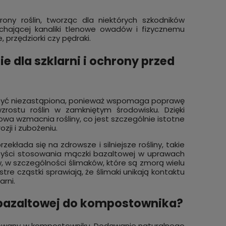
ony roślin, tworząc dla niektórych szkodników
pychającej kanaliki tlenowe owadów i fizycznemu
 przędziorki czy pędraki.
 dla szklarni i ochrony przed
być niezastąpiona, ponieważ wspomaga poprawę
zrostu roślin w zamkniętym środowisku. Dzięki
wa wzmacnia rośliny, co jest szczególnie istotne
zji i zubożeniu.
ada się na zdrowsze i silniejsze rośliny, takie
orzyści stosowania mączki bazaltowej w uprawach
w, w szczególności ślimaków, które są zmorą wielu
tre cząstki sprawiają, że ślimaki unikają kontaktu
rni.
 bazaltowej do kompostownika?
sowany w kompostowniku. Dodawanie naturalnego