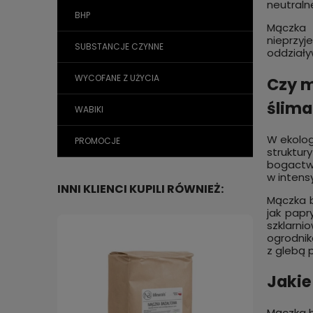
neutraln
BHP
Mączka b
nieprzyj
SUBSTANCJE CZYNNE
oddziały
WYCOFANE Z UŻYCIA
Czy m
ślim
WABIKI
W ekolo
PROMOCJE
struktur
bogactwu
w intens
INNI KLIENCI KUPILI RÓWNIEŻ:
Mączka b
jak papr
szklarni
ogrodnik
z glebą 
Jakie
Mączka b