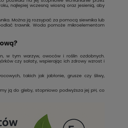
co pozwala na jej stopniowe wchłanianie przez
ku, najlepiej wczesną wiosną oraz jesienią, aby
wnika. Można ją rozsypać za pomocą siewnika lub
ie podlać trawnik. Woda pomoże mikroelementom
tową?
in, w tym warzyw, owoców i roślin ozdobnych.
ów czy sałaty, wspierając ich zdrowy wzrost i
wych, takich jak jabłonie, grusze czy śliwy,
y ją do gleby, stopniowo podwyższa jej pH, co