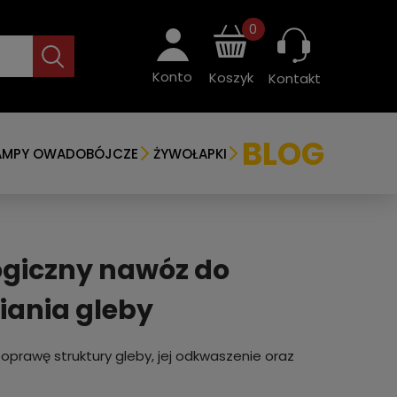
0
Konto
Koszyk
Kontakt
BLOG
AMPY OWADOBÓJCZE
ŻYWOŁAPKI
ogiczny nawóz do
iania gleby
prawę struktury gleby, jej odkwaszenie oraz