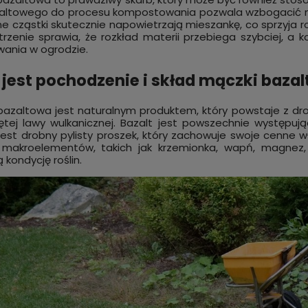
altowego do procesu kompostowania pozwala wzbogacić mat
ne cząstki skutecznie napowietrzają mieszankę, co sprzyja
rzenie sprawia, że rozkład materii przebiega szybciej, a k
ania w ogrodzie.
 jest pochodzenie i skład mączki baza
azaltowa jest naturalnym produktem, który powstaje z d
ny środek na ślimaki.
ętej lawy wulkanicznej. Bazalt jest powszechnie występuj
giczna MĄCZKA BAZALTOWA do
jest drobny pylisty proszek, który zachowuje swoje cenne
nia roślin i zabezpieczania
 makroelementów, takich jak krzemionka, wapń, magnez, g
powiadom
ślimakami 20 kg
 zł
 kondycję roślin.
o
dostępności