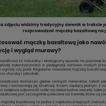
a zdjęciu widzimy tradycyjny siewnik w trakcie 
rozprowadzać mączkę bazaltową na p
tosować mączkę bazaltową jako nawóz
cję i wygląd murawy?
azaltowa to naturalny i ekologiczny sposób na poprawę kon
ęściej wykorzystywana w pielęgnacji zarówno małych przy
ak ogrody czy parki. Regularne nawożenie mączką bazalto
na choroby i szkodniki.
azaltowa dostarcza glebie cennych minerałów, takich jak
rawy i wzmacniają jej strukturę. Krzem, będący jednym z na
 co zwiększa odporność roślin na niekorzystne warunki, takie
azaltowej jest szczególnie polecane na trawniki, które są c
 mączką bazaltową to jedna z najskuteczniejszych metod je