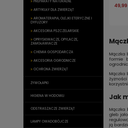
PREPARATY NATURALNE
49,99 
ARTYKUŁY DLA ZWIERZĄT
AROMATERAPIA, OLEJKI ETERYCZNE I
DYFUZORY
AKCESORIA PSZCZELARSKIE
Mączk
OPRYSKIWACZE, OPYLACZE,
ZAMGŁAWIACZE
CHEMIA GOSPODARCZA
Mączka b
formie 
AKCESORIA OGRODNICZE
ogrodnic
OCHRONA ZWIERZĄT
Mączka 
żyzności
ŻYWOŁAPKI
korzystn
Jak 
HIGIENA W HODOWLI
ODSTRASZACZE ZWIERZĄT
Mączka 
gleb jał
regulowa
LAMPY OWADOBÓJCZE
ją bardz