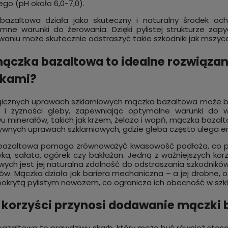
ego (pH około 6,0-7,0).
azaltowa działa jako skuteczny i naturalny środek ochr
emne warunki do żerowania. Dzięki pylistej strukturze za
waniu może skutecznie odstraszyć takie szkodniki jak mszyce,
ączka bazaltowa to idealne rozwiązanie
akami?
gicznych uprawach szklarniowych mączka bazaltowa może 
y i żyzności gleby, zapewniając optymalne warunki do w
 minerałów, takich jak krzem, żelazo i wapń, mączka bazalto
ywnych uprawach szklarniowych, gdzie gleba często ulega ero
azaltowa pomaga zrównoważyć kwasowość podłoża, co przekł
yka, sałata, ogórek czy bakłażan. Jedną z ważniejszych k
owych jest jej naturalna zdolność do odstraszania szkodnikó
ów. Mączka działa jak bariera mechaniczna – a jej drobne, os
pokrytą pylistym nawozem, co ogranicza ich obecność w szkla
 korzyści przynosi dodawanie mączki
azaltowa to prawdziwy skarb, który może być również sto