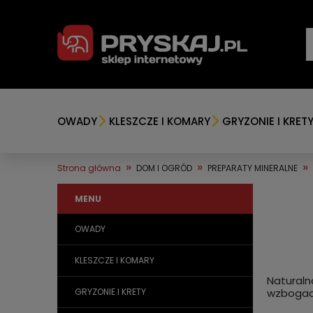
OWADY
KLESZCZE I KOMARY
GRYZONIE I KRET
»
»
»
Strona główna
DOM I OGRÓD
PREPARATY MINERALNE
MENU
OWADY
KLESZCZE I KOMARY
Naturaln
GRYZONIE I KRETY
wzbogace