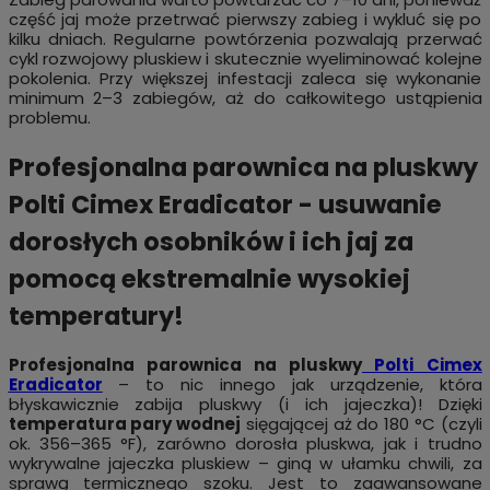
część jaj może przetrwać pierwszy zabieg i wykluć się po
kilku dniach. Regularne powtórzenia pozwalają przerwać
cykl rozwojowy pluskiew i skutecznie wyeliminować kolejne
pokolenia. Przy większej infestacji zaleca się wykonanie
minimum 2–3 zabiegów, aż do całkowitego ustąpienia
problemu.
Profesjonalna parownica na pluskwy
Polti Cimex Eradicator - usuwanie
dorosłych osobników i ich jaj za
pomocą ekstremalnie wysokiej
temperatury!
Profesjonalna parownica na pluskwy
Polti Cimex
Eradicator
– to nic innego jak urządzenie, która
błyskawicznie zabija pluskwy (i ich jajeczka)! Dzięki
temperatura pary wodnej
sięgającej aż do 180 °C (czyli
ok. 356–365 °F), zarówno dorosła pluskwa, jak i trudno
wykrywalne jajeczka pluskiew – giną w ułamku chwili, za
sprawą termicznego szoku. Jest to zaawansowane