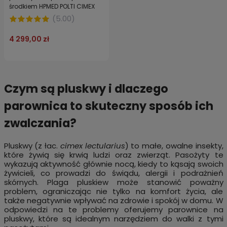
środkiem HPMED POLTI CIMEX
ERADICATOR
(
5.00
)
4 299,00 zł
Czym są pluskwy i dlaczego
parownica to skuteczny sposób ich
zwalczania?
Pluskwy (z łac.
cimex lectularius
) to małe, owalne insekty,
które żywią się krwią ludzi oraz zwierząt. Pasożyty te
wykazują aktywność głównie nocą, kiedy to kąsają swoich
żywicieli, co prowadzi do świądu, alergii i podrażnień
skórnych. Plaga pluskiew może stanowić poważny
problem, ograniczając nie tylko na komfort życia, ale
także negatywnie wpływać na zdrowie i spokój w domu. W
odpowiedzi na te problemy oferujemy parownice na
pluskwy, które są idealnym narzędziem do walki z tymi