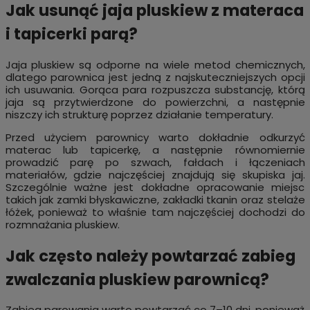
Jak usunąć jaja pluskiew z materaca
i tapicerki parą?
Jaja pluskiew są odporne na wiele metod chemicznych,
dlatego parownica jest jedną z najskuteczniejszych opcji
ich usuwania. Gorąca para rozpuszcza substancję, którą
jaja są przytwierdzone do powierzchni, a następnie
niszczy ich strukturę poprzez działanie temperatury.
Przed użyciem parownicy warto dokładnie odkurzyć
materac lub tapicerkę, a następnie równomiernie
prowadzić parę po szwach, fałdach i łączeniach
materiałów, gdzie najczęściej znajdują się skupiska jaj.
Szczególnie ważne jest dokładne opracowanie miejsc
takich jak zamki błyskawiczne, zakładki tkanin oraz stelaże
łóżek, ponieważ to właśnie tam najczęściej dochodzi do
rozmnażania pluskiew.
Jak często należy powtarzać zabieg
zwalczania pluskiew parownicą?
Zabieg parowania warto powtarzać co 7–10 dni, ponieważ