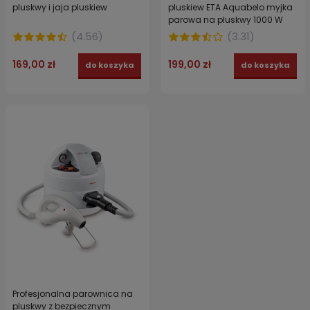
pluskwy i jaja pluskiew
pluskiew ETA Aquabelo myjka
parowa na pluskwy 1000 W
(
4.56
)
(
3.31
)
169,00 zł
199,00 zł
do koszyka
do koszyka
Profesjonalna parownica na
pluskwy z bezpiecznym