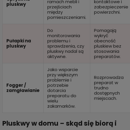
ramach mebli i
kontaktowe i
pluskwy
przejściach
zabezpieczenie
między
powierzchni.
pomieszczeniami.
Do
Pomagają
monitorowania
wykryć
Pułapki na
problemu i
obecność
pluskwy
sprawdzenia, czy
pluskiew bez
pluskwy nadal są
stosowania
aktywne.
preparatów.
Jako wsparcie
przy większym
Rozprowadza
problemie i
preparat w
Fogger /
potrzebie
trudno
zamgławianie
dotarcia
dostępnych
preparatu do
miejscach.
wielu
zakamarków.
Pluskwy w domu – skąd się biorą i