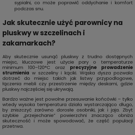
sypialni, co może poprawić oddychanie i komfort
podczas snu.
Jak skutecznie użyć parownicy na
pluskwy w szczelinach i
zakamarkach?
Aby skutecznie usunąć pluskwy z trudno dostępnych
miejsc, kluczowe jest użycie pary o temperaturze
minimum 100–120°C oraz
precyzyjne prowadzenie
strumienia
w szczeliny i kąciki. Wąska dysza pozwala
dotrzeć do miejsc takich jak listwy przypodłogowe,
łączenia mebli czy przestrzenie między deskami, gdzie
pluskwy najczęściej się ukrywają.
Bardzo ważne jest powolne przesuwanie końcówki – tylko
wtedy wysoka temperatura działa wystarczająco długo,
by zniszczyć zarówno dorosłe osobniki, jak i jaja. Zbyt
szybkie „przejechanie” powierzchni znacząco obniża
skuteczność i może spowodować, że część populacji
przetrwa.