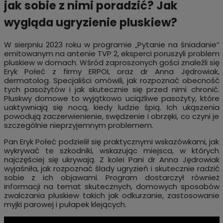
jak sobie z nimi poradzić? Jak
wygląda ugryzienie pluskiew?
W sierpniu 2023 roku w programie „Pytanie na śniadanie”
emitowanym na antenie TVP 2, eksperci poruszyli problem
pluskiew w domach. Wśród zaproszonych gości znaleźli się
Eryk Połeć z firmy ERPOL oraz dr Anna Jędrowiak,
dermatolog. Specjaliści omówili, jak rozpoznać obecność
tych pasożytów i jak skutecznie się przed nimi chronić.
Pluskwy domowe to wyjątkowo uciążliwe pasożyty, które
uaktywniają się nocą, kiedy ludzie śpią. Ich ukąszenia
powodują zaczerwienienie, swędzenie i obrzęki, co czyni je
szczególnie nieprzyjemnym problemem.
Pan Eryk Połeć podzielił się praktycznymi wskazówkami, jak
wykrywać te szkodniki, wskazując miejsca, w których
najczęściej się ukrywają. Z kolei Pani dr Anna Jędrowiak
wyjaśniła, jak rozpoznać ślady ugryzień i skutecznie radzić
sobie z ich objawami. Program dostarczył również
informacji na temat skutecznych, domowych sposobów
zwalczania pluskiew takich jak odkurzanie, zastosowanie
myjki parowej i pułapek klejących.