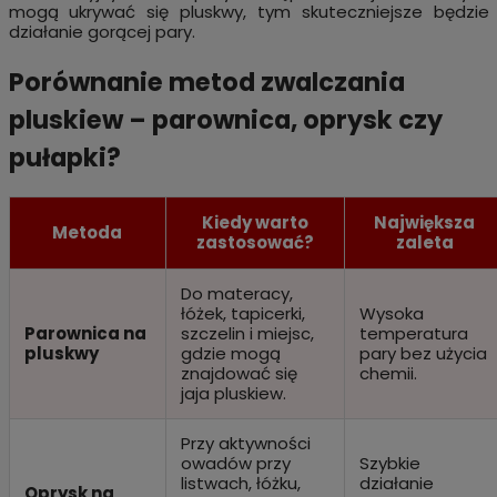
mogą ukrywać się pluskwy, tym skuteczniejsze będzie
działanie gorącej pary.
Porównanie metod zwalczania
pluskiew – parownica, oprysk czy
pułapki?
Kiedy warto
Największa
Metoda
zastosować?
zaleta
Do materacy,
łóżek, tapicerki,
Wysoka
Parownica na
szczelin i miejsc,
temperatura
pluskwy
gdzie mogą
pary bez użycia
znajdować się
chemii.
jaja pluskiew.
Przy aktywności
owadów przy
Szybkie
listwach, łóżku,
działanie
Oprysk na