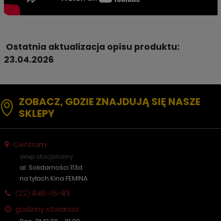
Ostatnia aktualizacja opisu produktu:
23.04.2026
ZOBACZ, GDZIE ZNAJDUJĄ SIĘ NASZE
SKLEPY
Centrum
sklep stacjonarny
al. Solidarności 113d
na tyłach Kina FEMINA
(22)
846-15-83
godziny otwarcia