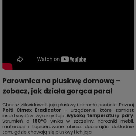
Parownica na pluskwę domową –
zobacz, jak działa gorąca para!
Chcesz zlikwidować jaja pluskwy i dorosłe osobniki. Poznaj
Polti Cimex Eradicator
– urządzenie, które zamiast
insektycydów wykorzystuje
wysoką temperaturę pary
.
Strumień o
180°C
wnika w szczeliny, narożniki mebli,
materace i tapicerowane obicia, docierając dokładnie
tam, gdzie chowają się pluskwy i ich jaja.