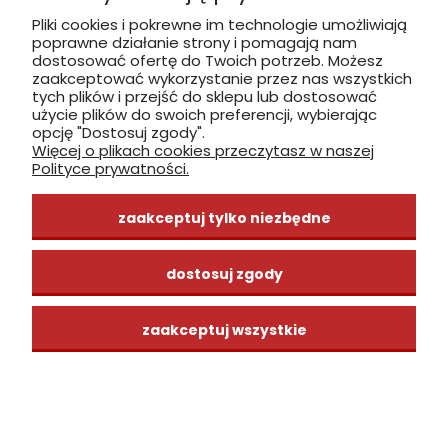
Pliki cookies i pokrewne im technologie umożliwiają
poprawne działanie strony i pomagają nam
zobacz, jak dojechać
dostosować ofertę do Twoich potrzeb. Możesz
zaakceptować wykorzystanie przez nas wszystkich
tych plików i przejść do sklepu lub dostosować
użycie plików do swoich preferencji, wybierając
opcję "Dostosuj zgody".
Więcej o plikach cookies przeczytasz w naszej
INFORMACJE
Polityce prywatności.
ZAKUPY
zaakceptuj tylko niezbędne
CENTRUM WIEDZY
dostosuj zgody
zaakceptuj wszystkie
pokaż pełną wersję strony
Sklep internetowy Shoper Premium