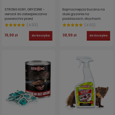
STRONG KUNY, GRYZONIE -
Najmocniejsza trucizna na
aerozol do zabezpieczania
duże gryzonie na
powierzchni przed
poddaszach, strychach.
zabrudzeniami NOT FOR
STRONG pasta brodifakum 2 x
(
4.93
)
(
4.93
)
MARTENS 300 ml
150 g
19,99 zł
38,99 zł
do koszyka
do koszyka