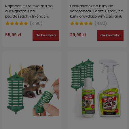
Najmocniejsza trucizna na
Odstraszacz na kuny do
duże gryzonie na
samochodu i domu, spray na
poddaszach, strychach.
kuny o wydłużonym działaniu
STRONG pasta brodifakum 3 x
STRONG 500 ml
(
4.96
)
(
4.82
)
150 g
55,99 zł
29,99 zł
do koszyka
do koszyka