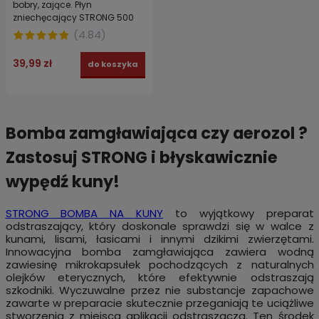
bobry, zające. Płyn
zniechęcający STRONG 500
ml
(
4.84
)
39,99 zł
do koszyka
Bomba zamgławiająca czy aerozol ?
Zastosuj STRONG i błyskawicznie
wypędź kuny!
STRONG BOMBA NA KUNY
to wyjątkowy preparat
odstraszający, który doskonale sprawdzi się w walce z
kunami, lisami, łasicami i innymi dzikimi zwierzętami.
Innowacyjna bomba zamgławiająca zawiera wodną
zawiesinę mikrokapsułek pochodzących z naturalnych
olejków eterycznych, które efektywnie odstraszają
szkodniki. Wyczuwalne przez nie substancje zapachowe
zawarte w preparacie skutecznie przeganiają te uciążliwe
stworzenia z miejsca aplikacji odstraszacza. Ten środek