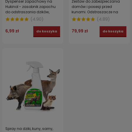
Dyspenser zapachowy na
Zestaw do zabezpieczania
Hukinol - zasobnik zapachu
domów i posesji przed
do odstraszania dzików,
kunami. Odstraszacze na
saren, lisów i kun 1 szt.
kuny w sprayu i koncentracie
(
4.90
)
(
4.89
)
STRONG + 3x dyspenser -
Zestaw KUNAGUARD
6,99 zł
79,99 zł
do koszyka
do koszyka
Spray na dziki, kuny, sarny,