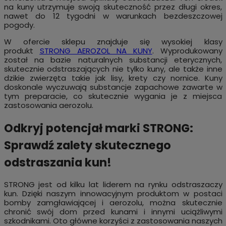
na kuny utrzymuje swoją skuteczność przez długi okres,
nawet do 12 tygodni w warunkach bezdeszczowej
pogody.
W ofercie sklepu znajduje się wysokiej klasy
produkt
STRONG AEROZOL NA KUNY
. Wyprodukowany
został na bazie naturalnych substancji eterycznych,
skutecznie odstraszających nie tylko kuny, ale także inne
dzikie zwierzęta takie jak lisy, krety czy nornice.
Kuny
doskonale wyczuwają substancje zapachowe zawarte w
tym preparacie, co skutecznie wygania je z miejsca
zastosowania aerozolu.
Odkryj potencjał marki STRONG:
Sprawdź zalety skutecznego
odstraszania kun!
STRONG jest od kilku lat liderem na rynku odstraszaczy
kun. Dzięki naszym innowacyjnym produktom w postaci
bomby zamgławiającej i aerozolu, można skutecznie
chronić swój dom przed kunami i innymi uciążliwymi
szkodnikami. Oto główne korzyści z zastosowania naszych