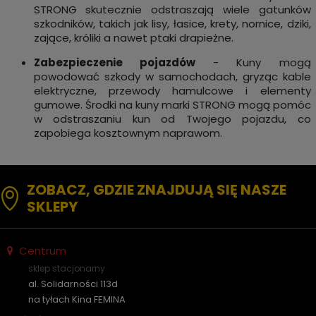
STRONG skutecznie odstraszają wiele gatunków
szkodników, takich jak lisy, łasice, krety, nornice, dziki,
zające, króliki a nawet ptaki drapieżne.
Zabezpieczenie pojazdów
- Kuny mogą
powodować szkody w samochodach, gryząc kable
elektryczne, przewody hamulcowe i elementy
gumowe. Środki na kuny marki STRONG mogą pomóc
w odstraszaniu kun od Twojego pojazdu, co
zapobiega kosztownym naprawom.
ZOBACZ, GDZIE ZNAJDUJĄ SIĘ NASZE
SKLEPY
Centrum
sklep stacjonarny
al. Solidarności 113d
na tyłach Kina FEMINA