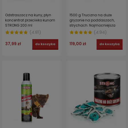
Odstraszacz na kuny, płyn
1500 g Trucizna na duże
koncentrat przeciwko kunom
gryzonie na poddaszach,
STRONG 200 ml
strychach. Najmocniejsza
pasta DIFENAKUM
(
4.81
)
(
4.94
)
37,99 zł
119,00 zł
do koszyka
do koszyka