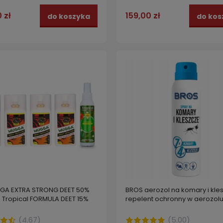
 zł
159,00 zł
do koszyka
do kos
na komary, kleszcze i meszki
Repelent na komary i kleszc
5% BROS
MAX ROLL-ON 50 ml
zł
19,99 zł
do koszyka
do kos
GA EXTRA STRONG DEET 50%
BROS aerozol na komary i kle
 Tropical FORMULA DEET 15%
repelent ochronny w aerozolu
(
4.67
)
(
5.00
)