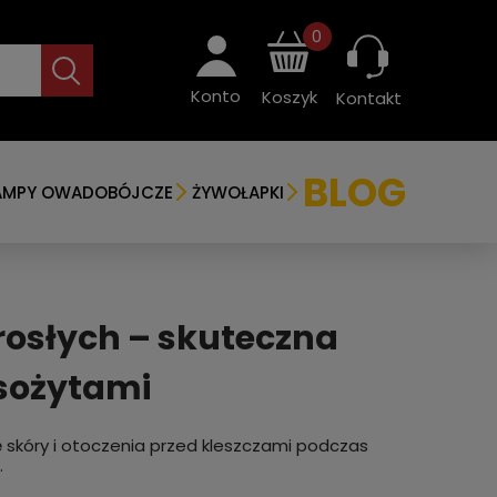
0
Konto
Koszyk
Kontakt
BLOG
AMPY OWADOBÓJCZE
ŻYWOŁAPKI
rosłych – skuteczna
sożytami
 skóry i otoczenia przed kleszczami podczas
.