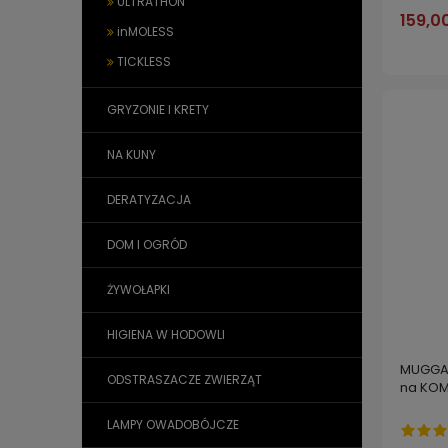
ULTRATHON
159,00
inMOLESS
TICKLESS
GRYZONIE I KRETY
NA KUNY
DERATYZACJA
DOM I OGRÓD
ŻYWOŁAPKI
HIGIENA W HODOWLI
MUGGA 
ODSTRASZACZE ZWIERZĄT
na KOM
LAMPY OWADOBÓJCZE