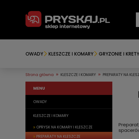
OWADY
KLESZCZE I KOMARY
GRYZONIE I KRET
»
»
Strona główna
KLESZCZE I KOMARY
PREPARATY NA KLES
MENU
OWADY
KLESZCZE I KOMARY
Preparat
OPRYSK NA KOMARY I KLESZCZE
spacerów
PREPARATY NA KLESZCZE