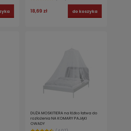
18,69 zł
zyka
do koszyka
DUŻA MOSKITIERA na łóżko łatwa do
rozłożenia NA KOMARY PAJĄKI
OWADY
(
4.07
)