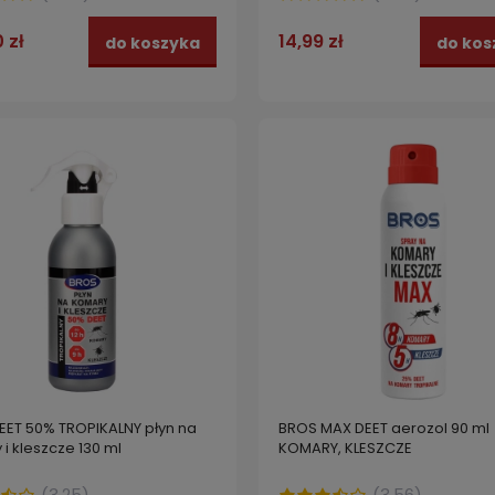
 zł
14,99 zł
do koszyka
do kos
EET 50% TROPIKALNY płyn na
BROS MAX DEET aerozol 90 ml
i kleszcze 130 ml
KOMARY, KLESZCZE
(
3.25
)
(
3.56
)