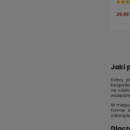
29,99 
Jaki 
Dobry p
bezpośre
na odsło
wszędzie
W miejsc
formie 
zabezpie
Dlacz