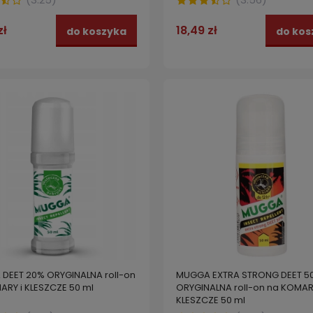
zł
18,49 zł
do koszyka
do kos
DEET 20% ORYGINALNA roll-on
MUGGA EXTRA STRONG DEET 5
ARY i KLESZCZE 50 ml
ORYGINALNA roll-on na KOMARY
KLESZCZE 50 ml