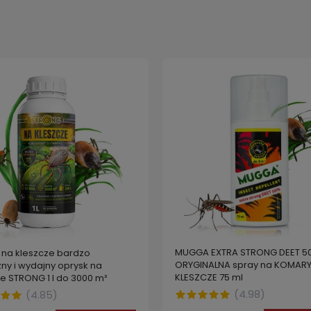
MUGGA EXTRA STRONG DEET 5
 na kleszcze bardzo
ORYGINALNA spray na KOMARY 
ny i wydajny oprysk na
KLESZCZE 75 ml
e STRONG 1 l do 3000 m²
(
4.98
)
(
4.85
)