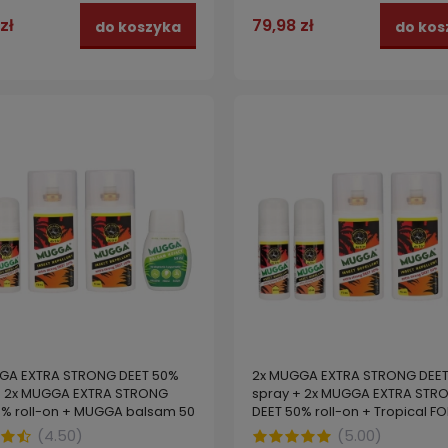
zł
79,98 zł
do koszyka
do kos
GA EXTRA STRONG DEET 50%
2x MUGGA EXTRA STRONG DEE
+ 2x MUGGA EXTRA STRONG
spray + 2x MUGGA EXTRA STR
0% roll-on + MUGGA balsam 50
DEET 50% roll-on + Tropical 
DEET 15% spray
(
4.50
)
(
5.00
)