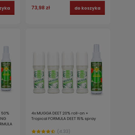
73,98 zł
zyka
do koszyka
T 50%
4x MUGGA DEET 20% roll-on +
ONG
Tropical FORMULA DEET 15% spray
FORMULA
(
4.33
)