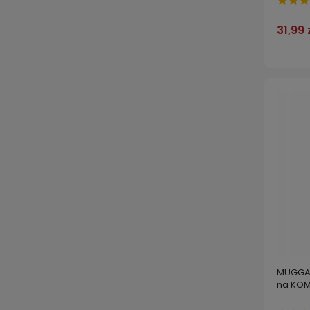
31,99 
MUGGA 
na KOM