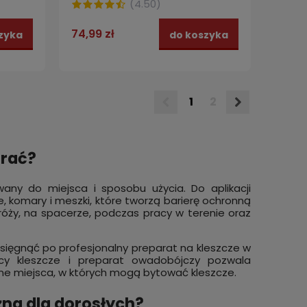
(
4.50
)
74,99 zł
zyka
do koszyka
1
2
brać?
any do miejsca i sposobu użycia. Do aplikacji
, komary i meszki, które tworzą barierę ochronną
róży, na spacerze, podczas pracy w terenie oraz
 sięgnąć po profesjonalny preparat na kleszcze w
ący kleszcze i preparat owadobójczy pozwala
inne miejsca, w których mogą bytować kleszcze.
żna dla dorosłych?