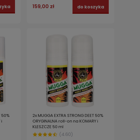
159,00 zł
zyka
do koszyka
T 50%
2x MUGGA EXTRA STRONG DEET 50%
i
ORYGINALNA roll-on na KOMARY i
KLESZCZE 50 ml
(
4.60
)