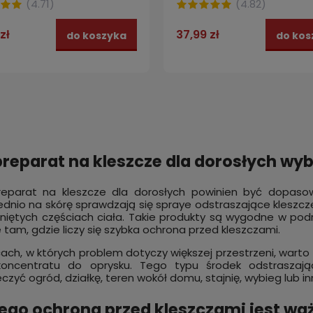
(
4.71
)
(
4.82
)
zł
37,99 zł
do koszyka
do kos
preparat na kleszcze dla dorosłych wy
reparat na kleszcze dla dorosłych powinien być dopasow
dnio na skórę sprawdzają się spraye odstraszające kleszcze
niętych częściach ciała. Takie produkty są wygodne w pod
 tam, gdzie liczy się szybka ochrona przed kleszczami.
ach, w których problem dotyczy większej przestrzeni, warto
koncentratu do oprysku. Tego typu środek odstraszaj
czyć ogród, działkę, teren wokół domu, stajnię, wybieg lub 
ego ochrona przed kleszczami jest wa