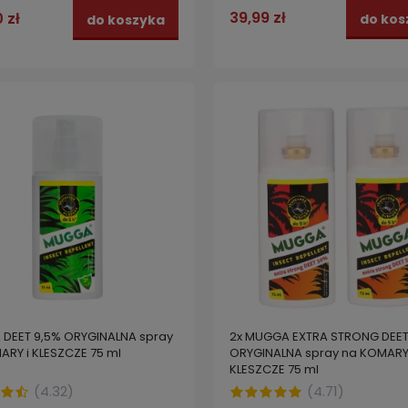
39,99 zł
 zł
do kos
do koszyka
DEET 9,5% ORYGINALNA spray
2x MUGGA EXTRA STRONG DEE
ARY i KLESZCZE 75 ml
ORYGINALNA spray na KOMARY 
KLESZCZE 75 ml
(
4.32
)
(
4.71
)