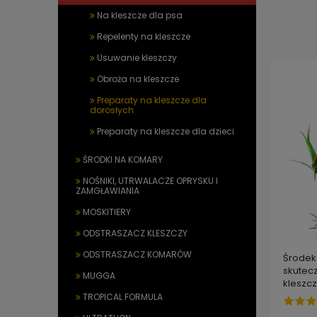
Na kleszcze dla psa
Repelenty na kleszcze
Usuwanie kleszczy
Obroża na kleszcze
Preparaty na kleszcze dla
dorosłych
Preparaty na kleszcze dla dzieci
ŚRODKI NA KOMARY
NOŚNIKI, UTRWALACZE OPRYSKU I
ZAMGŁAWIANIA
MOSKITIERY
ODSTRASZACZ KLESZCZY
ODSTRASZACZ KOMARÓW
Środek
skutecz
MUGGA
kleszcz
TROPICAL FORMULA