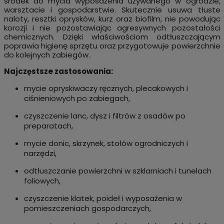
środek do mycia wyposażenia używanego w ogrodzie,
warsztacie i gospodarstwie. Skutecznie usuwa tłuste
naloty, resztki oprysków, kurz oraz biofilm, nie powodując
korozji i nie pozostawiając agresywnych pozostałości
chemicznych. Dzięki właściwościom odtłuszczającym
poprawia higienę sprzętu oraz przygotowuje powierzchnie
do kolejnych zabiegów.
Najczęstsze zastosowania:
mycie opryskiwaczy ręcznych, plecakowych i
ciśnieniowych po zabiegach,
czyszczenie lanc, dysz i filtrów z osadów po
preparatach,
mycie donic, skrzynek, stołów ogrodniczych i
narzędzi,
odtłuszczanie powierzchni w szklarniach i tunelach
foliowych,
czyszczenie klatek, poideł i wyposażenia w
pomieszczeniach gospodarczych,