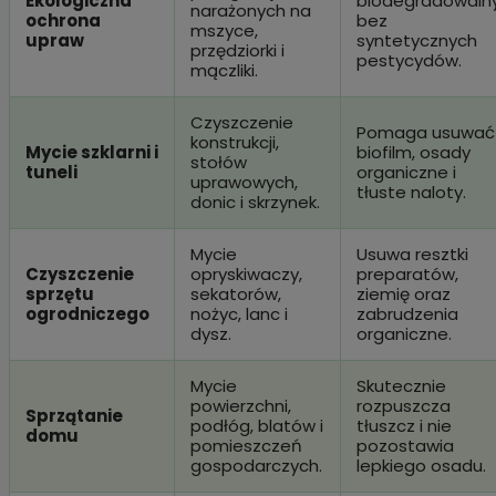
Ekologiczna
biodegradowalny
narażonych na
ochrona
bez
mszyce,
upraw
syntetycznych
przędziorki i
pestycydów.
mączliki.
Czyszczenie
Pomaga usuwać
konstrukcji,
Mycie szklarni i
biofilm, osady
stołów
tuneli
organiczne i
uprawowych,
tłuste naloty.
donic i skrzynek.
Mycie
Usuwa resztki
Czyszczenie
opryskiwaczy,
preparatów,
sprzętu
sekatorów,
ziemię oraz
ogrodniczego
nożyc, lanc i
zabrudzenia
dysz.
organiczne.
Mycie
Skutecznie
powierzchni,
rozpuszcza
Sprzątanie
podłóg, blatów i
tłuszcz i nie
domu
pomieszczeń
pozostawia
gospodarczych.
lepkiego osadu.