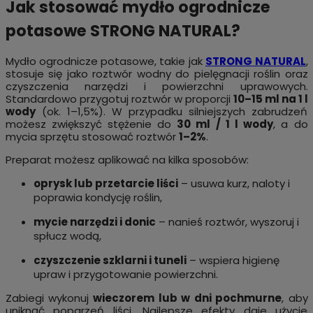
Jak stosować mydło ogrodnicze
potasowe STRONG NATURAL?
Mydło ogrodnicze potasowe, takie jak
STRONG NATURAL
,
stosuje się jako roztwór wodny do pielęgnacji roślin oraz
czyszczenia narzędzi i powierzchni uprawowych.
Standardowo przygotuj roztwór w proporcji
10–15 ml na 1 l
wody
(ok. 1–1,5%). W przypadku silniejszych zabrudzeń
możesz zwiększyć stężenie do
30 ml / 1 l wody
, a do
mycia sprzętu stosować roztwór
1–2%
.
Preparat możesz aplikować na kilka sposobów:
oprysk lub przetarcie liści
– usuwa kurz, naloty i
poprawia kondycję roślin,
mycie narzędzi i donic
– nanieś roztwór, wyszoruj i
spłucz wodą,
czyszczenie szklarni i tuneli
– wspiera higienę
upraw i przygotowanie powierzchni.
Zabiegi wykonuj
wieczorem lub w dni pochmurne
, aby
uniknąć poparzeń liści. Najlepsze efekty daje użycie