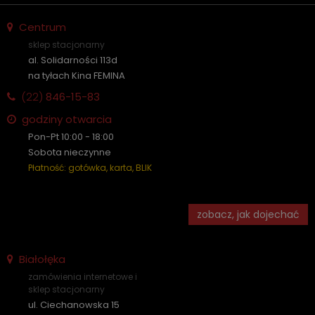
Centrum
sklep stacjonarny
al. Solidarności 113d
na tyłach Kina FEMINA
(22)
846-15-83
godziny otwarcia
Pon-Pt 10:00 - 18:00
Sobota nieczynne
Płatność: gotówka, karta, BLIK
zobacz, jak dojechać
Białołęka
zamówienia internetowe i
sklep stacjonarny
ul. Ciechanowska 15