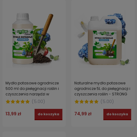
Mydło potasowe ogrodnicze
Naturalne mydło potasowe
500 ml do pielęgnacji roślin i
ogrodnicze 5L do pielęgnacji i
czyszczenia narzędzi w
czyszczenia roślin - STRONG
ogrodzie - STRONG NATURAL
NATURAL
(
5.00
)
(
5.00
)
13,99 zł
74,99 zł
do koszyka
do koszyka