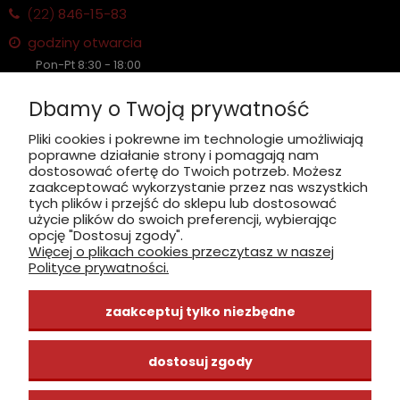
(22)
846-15-83
godziny otwarcia
Pon-Pt 8:30 - 18:00
Sobota nieczynne
Dbamy o Twoją prywatność
Płatność: gotówka, karta, BLIK
Pliki cookies i pokrewne im technologie umożliwiają
poprawne działanie strony i pomagają nam
zobacz, jak dojechać
dostosować ofertę do Twoich potrzeb. Możesz
zaakceptować wykorzystanie przez nas wszystkich
tych plików i przejść do sklepu lub dostosować
użycie plików do swoich preferencji, wybierając
opcję "Dostosuj zgody".
Więcej o plikach cookies przeczytasz w naszej
INFORMACJE
Polityce prywatności.
ZAKUPY
zaakceptuj tylko niezbędne
CENTRUM WIEDZY
dostosuj zgody