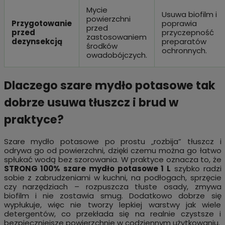
Mycie
Usuwa biofilm i
powierzchni
Przygotowanie
poprawia
przed
przed
przyczepność
zastosowaniem
dezynsekcją
preparatów
środków
ochronnych.
owadobójczych.
Dlaczego szare mydło potasowe tak
dobrze usuwa tłuszcz i brud w
praktyce?
Szare mydło potasowe po prostu „rozbija” tłuszcz i
odrywa go od powierzchni, dzięki czemu można go łatwo
spłukać wodą bez szorowania. W praktyce oznacza to, że
STRONG 100% szare mydło potasowe 1 L
szybko radzi
sobie z zabrudzeniami w kuchni, na podłogach, sprzęcie
czy narzędziach – rozpuszcza tłuste osady, zmywa
biofilm i nie zostawia smug. Dodatkowo dobrze się
wypłukuje, więc nie tworzy lepkiej warstwy jak wiele
detergentów, co przekłada się na realnie czystsze i
bezpieczniejsze powierzchnie w codziennym użytkowaniu.