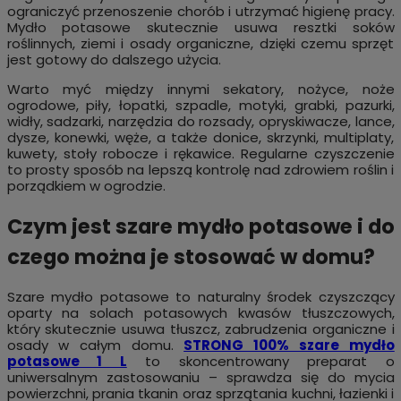
ograniczyć przenoszenie chorób i utrzymać higienę pracy.
Mydło potasowe skutecznie usuwa resztki soków
roślinnych, ziemi i osady organiczne, dzięki czemu sprzęt
jest gotowy do dalszego użycia.
Warto myć między innymi sekatory, nożyce, noże
ogrodowe, piły, łopatki, szpadle, motyki, grabki, pazurki,
widły, sadzarki, narzędzia do rozsady, opryskiwacze, lance,
dysze, konewki, węże, a także donice, skrzynki, multiplaty,
kuwety, stoły robocze i rękawice. Regularne czyszczenie
to prosty sposób na lepszą kontrolę nad zdrowiem roślin i
porządkiem w ogrodzie.
Czym jest szare mydło potasowe i do
czego można je stosować w domu?
Szare mydło potasowe to naturalny środek czyszczący
oparty na solach potasowych kwasów tłuszczowych,
który skutecznie usuwa tłuszcz, zabrudzenia organiczne i
osady w całym domu.
STRONG 100% szare mydło
potasowe 1 L
to skoncentrowany preparat o
uniwersalnym zastosowaniu – sprawdza się do mycia
powierzchni, prania tkanin oraz sprzątania kuchni, łazienki i