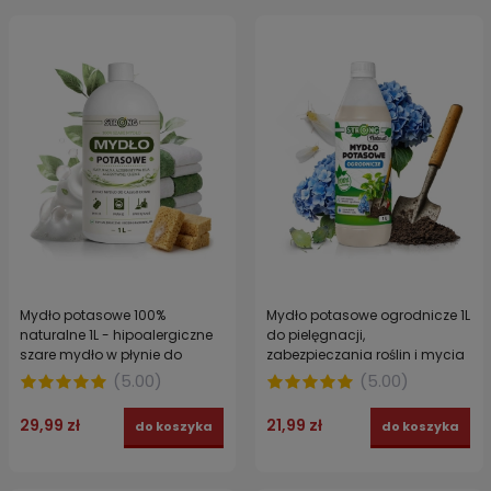
Mydło potasowe 100%
Mydło potasowe ogrodnicze 1L
naturalne 1L - hipoalergiczne
do pielęgnacji,
szare mydło w płynie do
zabezpieczania roślin i mycia
mycia, prania i sprzątania
narzędzi – STRONG NATURAL
(
5.00
)
(
5.00
)
STRONG
29,99 zł
21,99 zł
do koszyka
do koszyka