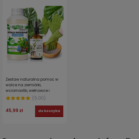
Zestaw naturalna pomoc w
walce na ziemiórki,
wciornastki, wełnowce i
mszyce - mydło potasowe,
(
5.00
)
olej neem i rękawice STRONG
CLEAN PLANT
45,99 zł
do koszyka