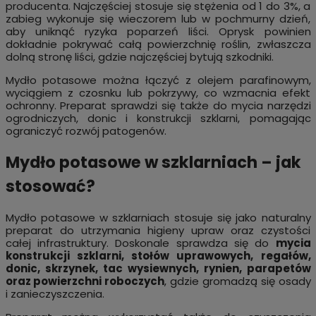
producenta. Najczęściej stosuje się stężenia od 1 do 3%, a
zabieg wykonuje się wieczorem lub w pochmurny dzień,
aby uniknąć ryzyka poparzeń liści. Oprysk powinien
dokładnie pokrywać całą powierzchnię roślin, zwłaszcza
dolną stronę liści, gdzie najczęściej bytują szkodniki.
Mydło potasowe można łączyć z olejem parafinowym,
wyciągiem z czosnku lub pokrzywy, co wzmacnia efekt
ochronny. Preparat sprawdzi się także do mycia narzędzi
ogrodniczych, donic i konstrukcji szklarni, pomagając
ograniczyć rozwój patogenów.
Mydło potasowe w szklarniach – jak
stosować?
Mydło potasowe w szklarniach stosuje się jako naturalny
preparat do utrzymania higieny upraw oraz czystości
całej infrastruktury. Doskonale sprawdza się do
mycia
konstrukcji szklarni, stołów uprawowych, regałów,
donic, skrzynek, tac wysiewnych, rynien, parapetów
oraz powierzchni roboczych
, gdzie gromadzą się osady
i zanieczyszczenia.