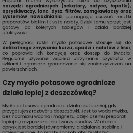
Preparat można wykorzystać także do czyszczenia
narzędzi ogrodniczych (sekatory, nożyce, łopatki),
opryskiwaczy, lanc, dysz, filtrów, zamgławiaczy oraz
systemów nawadniania
, pomagając usuwać resztki
preparatów, biofilm i tłuste naloty. Dzięki temu sprzęt jest
gotowy do kolejnych zabiegów i działa bardziej
efektywnie.
W pielęgnacji roślin mydło potasowe stosuje się do
delikatnego zmywania kurzu, spadzi i nalotów z liści
,
co poprawia ich kondycję oraz dostęp do światła.
Regularne używanie wspiera utrzymanie czystości w
szklarni i ogranicza gromadzenie się zanieczyszczeń na
powierzchniach.
Czy mydło potasowe ogrodnicze
działa lepiej z deszczówką?
Mydło potasowe ogrodnicze działa skuteczniej, gdy
przygotujesz roztwór z deszczówki. Jest to woda miękka,
bez nadmiaru wapnia i magnezu, dzięki czemu preparat
lepiej się rozpuszcza i nie tworzy osadów. W efekcie
oprysk jest bardziej równomierny, a działanie stabilne i
przewidywalne. To prosty sposób, aby zwiększyć