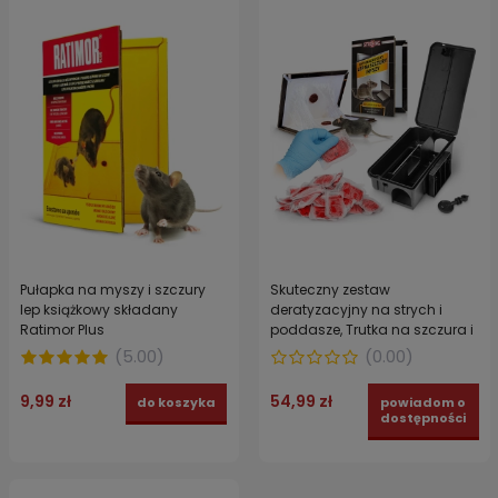
Pułapka na myszy i szczury
Skuteczny zestaw
lep książkowy składany
deratyzacyjny na strych i
Ratimor Plus
poddasze, Trutka na szczura i
myszy + karmnik
(
5.00
)
(
0.00
)
deratyzacyjny + 2 x lep na
gryzonie ZESTAW GUARD
9,99 zł
54,99 zł
do koszyka
powiadom o
dostępności