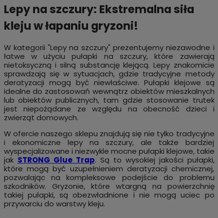
Lepy na szczury: Ekstremalna siła
kleju w łapaniu gryzoni!
W kategorii "Lepy na szczury" prezentujemy niezawodne i
łatwe w użyciu pułapki na szczury, które zawierają
nietoksyczną i silną substancję klejącą. Lepy znakomicie
sprawdzają się w sytuacjach, gdzie tradycyjne metody
deratyzacji mogą być niewłaściwe. Pułapki klejowe są
idealne do zastosowań wewnątrz obiektów mieszkalnych
lub obiektów publicznych, tam gdzie stosowanie trutek
jest niepożądane ze względu na obecność dzieci i
zwierząt domowych.
W ofercie naszego sklepu znajdują się nie tylko tradycyjne
i ekonomiczne lepy na szczury, ale także bardziej
wyspecjalizowane i niezwykle mocne pułapki klejowe, takie
jak
STRONG Glue Trap
. Są to wysokiej jakości pułapki,
które mogą być uzupełnieniem deratyzacji chemicznej,
pozwalając na kompleksowe podejście do problemu
szkodników. Gryzonie, które wtargną na powierzchnię
takiej pułapki, są obezwładnione i nie mogą uciec po
przywarciu do warstwy kleju.