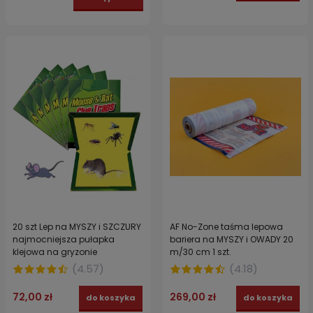
20 szt Lep na MYSZY i SZCZURY
AF No-Zone taśma lepowa
najmocniejsza pułapka
bariera na MYSZY i OWADY 20
klejowa na gryzonie
m/30 cm 1 szt.
(
4.57
)
(
4.18
)
72,00 zł
269,00 zł
do koszyka
do koszyka