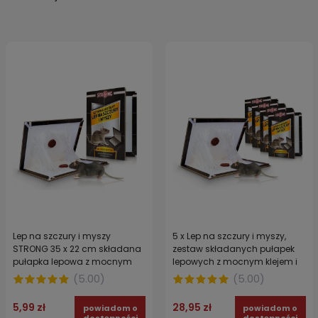
Lep na szczury i myszy
5 x Lep na szczury i myszy,
STRONG 35 x 22 cm składana
zestaw składanych pułapek
pułapka lepowa z mocnym
lepowych z mocnym klejem i
klejem i atraktantem
atraktantem orzechowym
(
5.00
)
(
5.00
)
orzechowym
STRONG
5,99 zł
28,95 zł
powiadom o
powiadom o
dostępności
dostępności