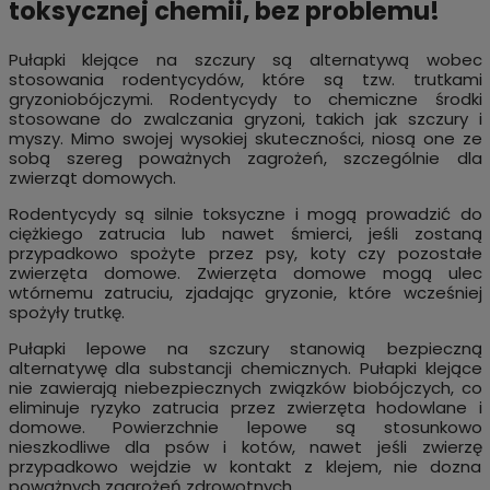
toksycznej chemii, bez problemu!
Pułapki klejące na szczury są alternatywą wobec
stosowania rodentycydów, które są tzw. trutkami
gryzoniobójczymi. Rodentycydy to chemiczne środki
stosowane do zwalczania gryzoni, takich jak szczury i
myszy. Mimo swojej wysokiej skuteczności, niosą one ze
sobą szereg poważnych zagrożeń, szczególnie dla
zwierząt domowych.
Rodentycydy są silnie toksyczne i mogą prowadzić do
ciężkiego zatrucia lub nawet śmierci, jeśli zostaną
przypadkowo spożyte przez psy, koty czy pozostałe
zwierzęta domowe. Zwierzęta domowe mogą ulec
wtórnemu zatruciu, zjadając gryzonie, które wcześniej
spożyły trutkę.
Pułapki lepowe na szczury stanowią bezpieczną
alternatywę dla substancji chemicznych. Pułapki klejące
nie zawierają niebezpiecznych związków biobójczych, co
eliminuje ryzyko zatrucia przez zwierzęta hodowlane i
domowe. Powierzchnie lepowe są stosunkowo
nieszkodliwe dla psów i kotów, nawet jeśli zwierzę
przypadkowo wejdzie w kontakt z klejem, nie dozna
poważnych zagrożeń zdrowotnych.