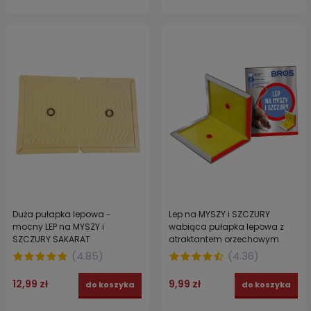
Duża pułapka lepowa -
Lep na MYSZY i SZCZURY
mocny LEP na MYSZY i
wabiąca pułapka lepowa z
SZCZURY SAKARAT
atraktantem orzechowym
BROS
(
4.85
)
(
4.36
)
12,99 zł
9,99 zł
do koszyka
do koszyka