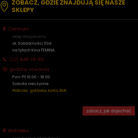
ZOBACZ, GDZIE ZNAJDUJĄ SIĘ NASZE
SKLEPY
Centrum
sklep stacjonarny
al. Solidarności 113d
na tyłach Kina FEMINA
(22)
846-15-83
godziny otwarcia
Pon-Pt 10:00 - 18:00
Sobota nieczynne
Płatność: gotówka, karta, BLIK
zobacz, jak dojechać
Białołęka