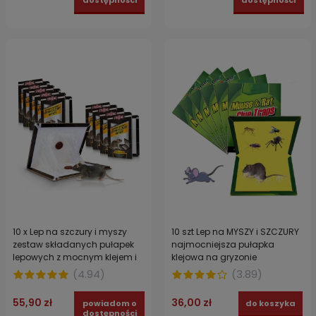
10 x Lep na szczury i myszy
10 szt Lep na MYSZY i SZCZURY
zestaw składanych pułapek
najmocniejsza pułapka
lepowych z mocnym klejem i
klejowa na gryzonie
atraktantem orzechowym
(
4.94
)
(
3.89
)
STRONG
55,90 zł
36,00 zł
powiadom o
do koszyka
dostępności