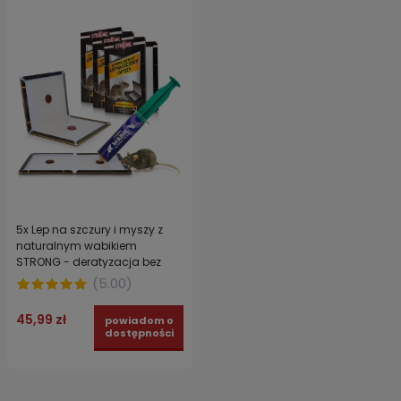
5x Lep na szczury i myszy z
naturalnym wabikiem
STRONG - deratyzacja bez
chemicznych trutek
(
5.00
)
45,99 zł
powiadom o
dostępności