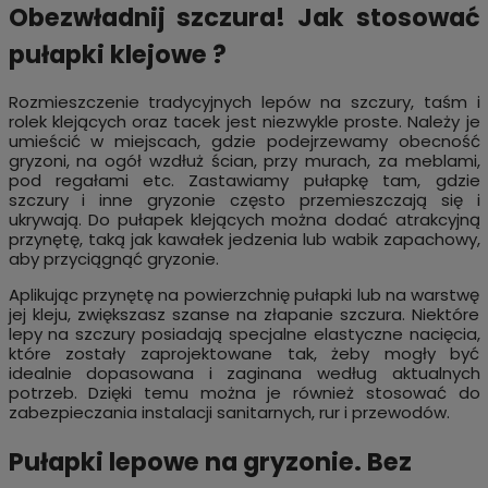
Obezwładnij szczura! Jak stosować
pułapki klejowe ?
Rozmieszczenie tradycyjnych lepów na szczury, taśm i
rolek klejących oraz tacek jest niezwykle proste. Należy je
umieścić w miejscach, gdzie podejrzewamy obecność
gryzoni, na ogół wzdłuż ścian, przy murach, za meblami,
pod regałami etc. Zastawiamy pułapkę tam, gdzie
szczury i inne gryzonie często przemieszczają się i
ukrywają. Do pułapek klejących można dodać atrakcyjną
przynętę, taką jak kawałek jedzenia lub wabik zapachowy,
aby przyciągnąć gryzonie.
Aplikując przynętę na powierzchnię pułapki lub na warstwę
jej kleju, zwiększasz szanse na złapanie szczura. Niektóre
lepy na szczury posiadają specjalne elastyczne nacięcia,
które zostały zaprojektowane tak, żeby mogły być
idealnie dopasowana i zaginana według aktualnych
potrzeb. Dzięki temu można je również stosować do
zabezpieczania instalacji sanitarnych, rur i przewodów.
Pułapki lepowe na gryzonie. Bez