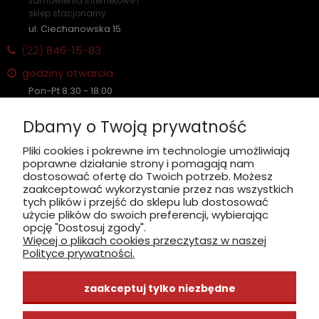
zamówienia internetowe i
sklep stacjonarny
ul. Ciechanowska 15
(22)
846-15-83
godziny otwarcia
Pon-Pt 8:30 - 18:00
Sobota nieczynne
Dbamy o Twoją prywatność
Płatność: gotówka, karta, BLIK
Pliki cookies i pokrewne im technologie umożliwiają
poprawne działanie strony i pomagają nam
zobacz, jak dojechać
dostosować ofertę do Twoich potrzeb. Możesz
zaakceptować wykorzystanie przez nas wszystkich
tych plików i przejść do sklepu lub dostosować
użycie plików do swoich preferencji, wybierając
opcję "Dostosuj zgody".
Więcej o plikach cookies przeczytasz w naszej
INFORMACJE
Polityce prywatności.
ZAKUPY
zaakceptuj tylko niezbędne