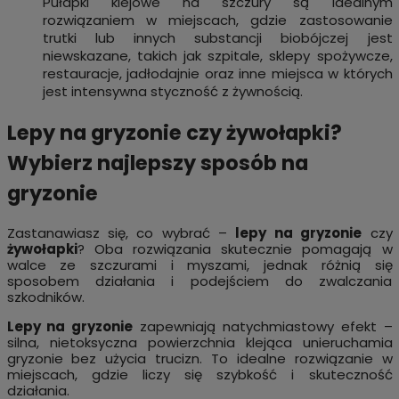
Pułapki klejowe na szczury są idealnym
rozwiązaniem w miejscach, gdzie zastosowanie
trutki lub innych substancji biobójczej jest
niewskazane, takich jak szpitale, sklepy spożywcze,
restauracje, jadłodajnie oraz inne miejsca w których
jest intensywna styczność z żywnością.
Lepy na gryzonie czy żywołapki?
Wybierz najlepszy sposób na
gryzonie
Zastanawiasz się, co wybrać –
lepy na gryzonie
czy
żywołapki
? Oba rozwiązania skutecznie pomagają w
walce ze szczurami i myszami, jednak różnią się
sposobem działania i podejściem do zwalczania
szkodników.
Lepy na gryzonie
zapewniają natychmiastowy efekt –
silna, nietoksyczna powierzchnia klejąca unieruchamia
gryzonie bez użycia trucizn. To idealne rozwiązanie w
miejscach, gdzie liczy się szybkość i skuteczność
działania.