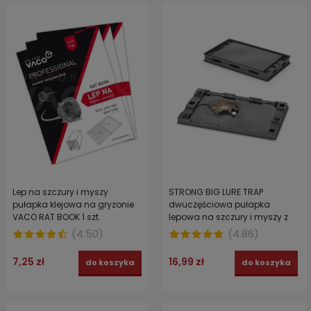
Lep na szczury i myszy
STRONG BIG LURE TRAP
pułapka klejowa na gryzonie
dwuczęściowa pułapka
VACO RAT BOOK 1 szt.
lepowa na szczury i myszy z
atraktantem 2 szt.
(
4.50
)
(
4.86
)
7,25 zł
16,99 zł
do koszyka
do koszyka