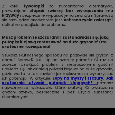
Z kolei
żywołapki
to humanitarna alternatywa,
pozwalająca
złapać zwierzę bez wyrządzania mu
krzywdy
i bezpiecznie wypuścić je na zewnątrz. Sprawdzą
się tam, gdzie priorytetem jest
ochrona życia zwierząt
i
delikatne podejście do problemu.
Masz problem ze szczurami? Zastanawiasz się, jaką
pułapkę klejową zastosować na duże gryzonie! Oto
skuteczne rozwiązania!
Szukasz skutecznego sposobu na pozbycie się gryzoni z
domu? Sprawdź, jaki lep na szczury pomoże Ci raz na
zawsze rozwiązać problem z nieproszonymi gośćmi!
Dowiedz się, jak działają pułapki klejowe na duże gryzonie,
gdzie warto je rozstawiać i jak maksymalnie wykorzystać
ich potencjał. W artykule:
Lepy na myszy i szczury. Jak
skutecznie używać pułapek klejących?
poznasz
najważniejsze wskazówki, które ułatwią Ci zwalczanie
gryzoni szybko, bezpiecznie i bez użycia substancji
chemicznych!