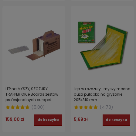
LEP na MYSZY, SZCZURY
Lep na szczury i myszy mocna
TRAPPER Glue Boards zestaw
duża pułapka na gryzonie
profesjonalnych pułapek
205x310 mm
lepowych 12 szt
(
5.00
)
(
4.73
)
159,00 zł
5,69 zł
do koszyka
do koszyka