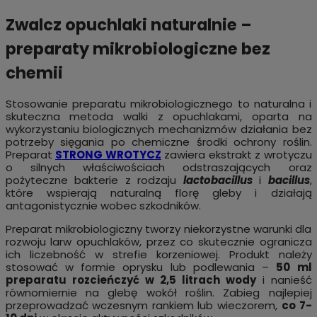
Zwalcz opuchlaki naturalnie –
preparaty mikrobiologiczne bez
chemii
Stosowanie preparatu mikrobiologicznego to naturalna i
skuteczna metoda walki z opuchlakami, oparta na
wykorzystaniu biologicznych mechanizmów działania bez
potrzeby sięgania po chemiczne środki ochrony roślin.
Preparat
STRONG WROTYCZ
zawiera ekstrakt z wrotyczu
o silnych właściwościach odstraszających oraz
pożyteczne bakterie z rodzaju
lactobacillus
i
bacillus
,
które wspierają naturalną florę gleby i działają
antagonistycznie wobec szkodników.
Preparat mikrobiologiczny tworzy niekorzystne warunki dla
rozwoju larw opuchlaków, przez co skutecznie ogranicza
ich liczebność w strefie korzeniowej. Produkt należy
stosować w formie oprysku lub podlewania –
50 ml
preparatu rozcieńczyć w 2,5 litrach wody
i nanieść
równomiernie na glebę wokół roślin. Zabieg najlepiej
przeprowadzać wczesnym rankiem lub wieczorem,
co 7-