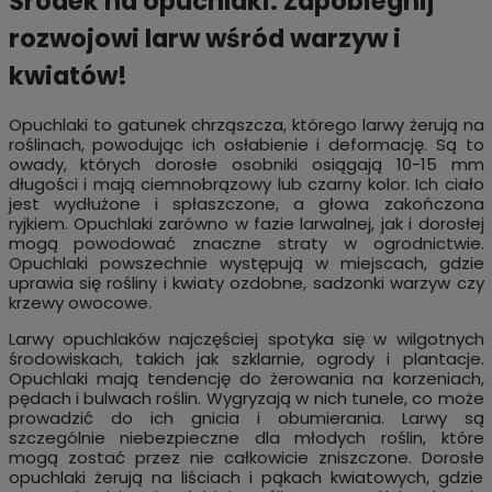
Środek na opuchlaki: Zapobiegnij
rozwojowi larw wśród warzyw i
kwiatów!
Opuchlaki to gatunek chrząszcza, którego larwy żerują na
roślinach, powodując ich osłabienie i deformację. Są to
owady, których dorosłe osobniki osiągają 10-15 mm
długości i mają ciemnobrązowy lub czarny kolor. Ich ciało
jest wydłużone i spłaszczone, a głowa zakończona
ryjkiem. Opuchlaki zarówno w fazie larwalnej, jak i dorosłej
mogą powodować znaczne straty w ogrodnictwie.
Opuchlaki powszechnie występują w miejscach, gdzie
uprawia się rośliny i kwiaty ozdobne, sadzonki warzyw czy
krzewy owocowe.
Larwy opuchlaków najczęściej spotyka się w wilgotnych
środowiskach, takich jak szklarnie, ogrody i plantacje.
Opuchlaki mają tendencję do żerowania na korzeniach,
pędach i bulwach roślin. Wygryzają w nich tunele, co może
prowadzić do ich gnicia i obumierania. Larwy są
szczególnie niebezpieczne dla młodych roślin, które
mogą zostać przez nie całkowicie zniszczone. Dorosłe
opuchlaki żerują na liściach i pąkach kwiatowych, gdzie