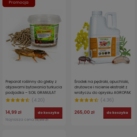
Promocja
Preparat roślinny do gleby z
Środek na pędraki, opuchlaki,
objawami bytowania turkucia
drutowce i nicienie ekstrakt z
podjadka – SOIL GRANULAT
wrotyczu do oprysku AGROPAK
STRONG 500 g
5 l
(
4.20
)
(
4.36
)
14,99 zł
265,00 zł
do koszyka
do koszyka
Najniższa cena:
19,99 zł