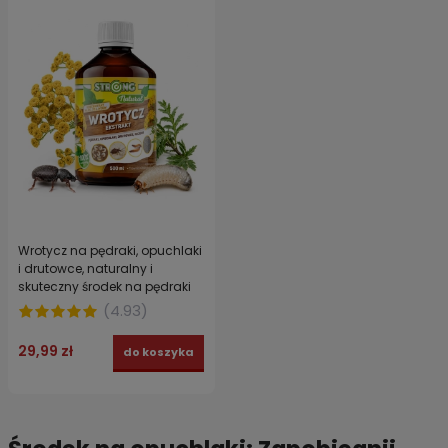
Wrotycz na pędraki, opuchlaki
i drutowce, naturalny i
skuteczny środek na pędraki
STRONG NATURAL WROTYCZ
(
4.93
)
EKSTRAKT 500 ml
29,99 zł
do koszyka