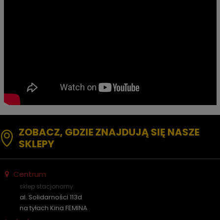
ZOBACZ, GDZIE ZNAJDUJĄ SIĘ NASZE
SKLEPY
Centrum
sklep stacjonarny
al. Solidarności 113d
na tyłach Kina FEMINA