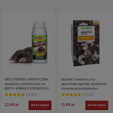
KRETOTERROR z WROTYCZEM
Ekstrakt z wrotyczu na
skuteczny odstraszacz na
opuchlaki, pędraki, drutowce i
KRETY i NORNICE STRONG 500
nicienie do podlewania
ml
AGROPAK 100 ml
(
4.86
)
(
5.00
)
22,99 zł
13,99 zł
do koszyka
do koszyka