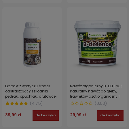
Ekstrakt z wrotyczu środek
Nawóz organiczny B-DEFENCE
odstraszający szkodniki
naturalny nawóz do gleby,
pędraki, opuchlaki, drutowce i
trawników azot organiczny 1
nicienie AGROPAK 500 ml
kg
(
4.75
)
(
0.00
)
39,99 zł
29,99 zł
do koszyka
do koszyka