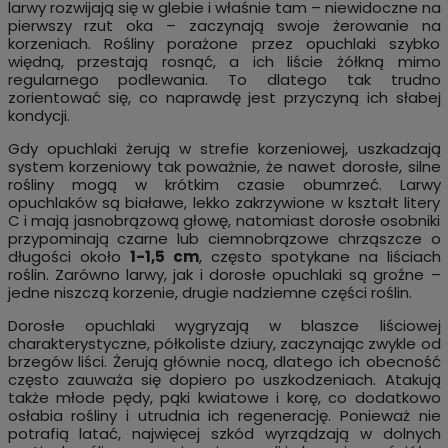
larwy rozwijają się w glebie i właśnie tam – niewidoczne na
pierwszy rzut oka – zaczynają swoje żerowanie na
korzeniach. Rośliny porażone przez opuchlaki szybko
więdną, przestają rosnąć, a ich liście żółkną mimo
regularnego podlewania. To dlatego tak trudno
zorientować się, co naprawdę jest przyczyną ich słabej
kondycji.
Gdy opuchlaki żerują w strefie korzeniowej, uszkadzają
system korzeniowy tak poważnie, że nawet dorosłe, silne
rośliny mogą w krótkim czasie obumrzeć. Larwy
opuchlaków są białawe, lekko zakrzywione w kształt litery
C i mają jasnobrązową głowę, natomiast dorosłe osobniki
przypominają czarne lub ciemnobrązowe chrząszcze o
długości około
1-1,5 cm
, często spotykane na liściach
roślin. Zarówno larwy, jak i dorosłe opuchlaki są groźne –
jedne niszczą korzenie, drugie nadziemne części roślin.
Dorosłe opuchlaki wygryzają w blaszce liściowej
charakterystyczne, półkoliste dziury, zaczynając zwykle od
brzegów liści. Żerują głównie nocą, dlatego ich obecność
często zauważa się dopiero po uszkodzeniach. Atakują
także młode pędy, pąki kwiatowe i korę, co dodatkowo
osłabia rośliny i utrudnia ich regenerację. Ponieważ nie
potrafią latać, najwięcej szkód wyrządzają w dolnych