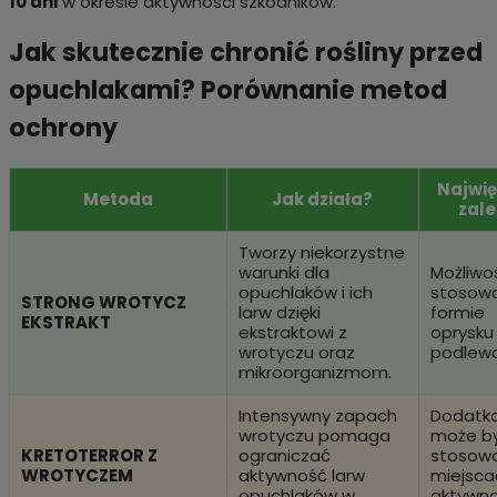
10 dni
w okresie aktywności szkodników.
Jak skutecznie chronić rośliny przed
opuchlakami? Porównanie metod
ochrony
Najwi
Metoda
Jak działa?
zale
Tworzy niekorzystne
warunki dla
Możliwo
opuchlaków i ich
stosowa
STRONG WROTYCZ
larw dzięki
formie
EKSTRAKT
ekstraktowi z
oprysku 
wrotyczu oraz
podlewa
mikroorganizmom.
Intensywny zapach
Dodatk
wrotyczu pomaga
może b
KRETOTERROR Z
ograniczać
stosow
WROTYCZEM
aktywność larw
miejsca
opuchlaków w
aktywno