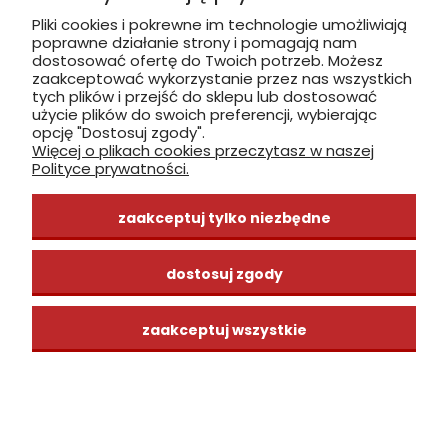
Pliki cookies i pokrewne im technologie umożliwiają
poprawne działanie strony i pomagają nam
zobacz, jak dojechać
dostosować ofertę do Twoich potrzeb. Możesz
zaakceptować wykorzystanie przez nas wszystkich
tych plików i przejść do sklepu lub dostosować
użycie plików do swoich preferencji, wybierając
opcję "Dostosuj zgody".
Więcej o plikach cookies przeczytasz w naszej
INFORMACJE
Polityce prywatności.
ZAKUPY
zaakceptuj tylko niezbędne
CENTRUM WIEDZY
dostosuj zgody
zaakceptuj wszystkie
pokaż pełną wersję strony
Sklep internetowy Shoper Premium