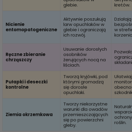
glebie.
kretów.
Aktywnie poszukują
Działają
Nicienie
larw opuchlaków w
bezpośr
entomopatogeniczne
glebie i ograniczają
w strefi
ich rozwój.
korzenio
Usuwanie dorosłych
Pozwal
Ręczne zbieranie
osobników
ogranic
chrząszczy
żerujących nocą na
składanie
liściach.
Tworzą kryjówki, pod
Ułatwia
Pułapki i deseczki
którymi gromadzą
monitor
kontrolne
się dorosłe
obecno
opuchlaki.
szkodnik
Tworzy niekorzystne
Natural
warunki dla owadów
wsparci
Ziemia okrzemkowa
przemieszczających
ochrony
się po powierzchni
roślin.
gleby.