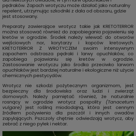
pędraków. Zapach wrotyczu może działać jako naturalny
repelent, utrzymując szkodniki z dala od obszaru, gdzie
jest stosowany.
Preparaty zawierające wrotycz takie jak KRETOTERROR
można stosować również do zapobiegania pojawieniu się
kretów w ogrodzie. Środek należy wlewać do otworów
wejściowych nor, korytarzy i kopców kretowych.
KRETOTERROR Z WROTYCZEM swoim intensywnym
zapachem odstrasza pędraki i larwy opuchlaków, co
zapobiega pojawianiu się kretów w ogrodzie.
Zastosowanie wrotyczu jako środka przeciwko larwom
opuchlaków jest bardziej naturalne i ekologiczne niż użycie
chemicznych pestycydów.
Wrotycz nie szkodzi pożytecznym organizmom, jest
bezpieczny dla środowiska oraz ludzi i zwierząt
domowych. Należy pamiętać również, że naturalnie
rosnący w ogrodzie wrotycz pospolity
(Tanacetum
vulgare)
jest rośliną miododajną, która jest cennym
źródłem pożywienia dla pszczół i innych owadów
zapylających. Pszczoły chętnie odwiedzają wrotycz, aby
zebrać z niego pyłek i nektar.