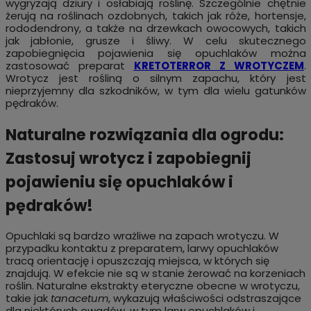
wygryzają dziury i osłabiają roślinę. Szczególnie chętnie
żerują na roślinach ozdobnych, takich jak róże, hortensje,
rododendrony, a także na drzewkach owocowych, takich
jak jabłonie, grusze i śliwy. W celu skutecznego
zapobiegnięcia pojawienia się opuchlaków można
zastosować preparat
KRETOTERROR Z WROTYCZEM
.
Wrotycz jest rośliną o silnym zapachu, który jest
nieprzyjemny dla szkodników, w tym dla wielu gatunków
pędraków.
Naturalne rozwiązania dla ogrodu:
Zastosuj wrotycz i zapobiegnij
pojawieniu się opuchlaków i
pędraków!
Opuchlaki są bardzo wrażliwe na zapach wrotyczu. W
przypadku kontaktu z preparatem, larwy opuchlaków
tracą orientację i opuszczają miejsca, w których się
znajdują. W efekcie nie są w stanie żerować na korzeniach
roślin. Naturalne ekstrakty eteryczne obecne w wrotyczu,
takie jak
tanacetum
, wykazują właściwości odstraszające
dla niektórych owadów, w tym larw opuchlaków i