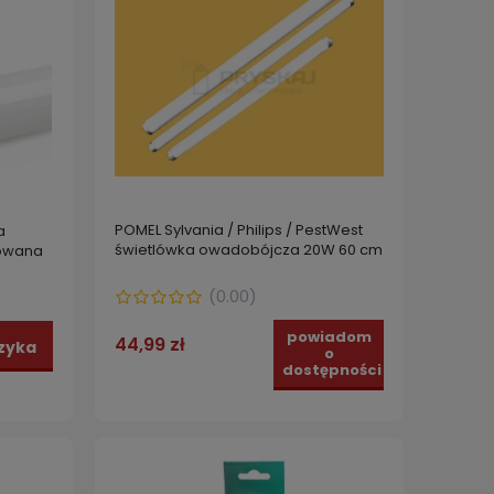
POMEL Sylvania / Philips / PestWest
a
świetlówka owadobójcza 20W 60 cm
iowana
(
0.00
)
a
POMEL Sylvania / Philips świetlówka
Świet
powiadom
owadobójcza 20W 60 cm foliowana
44,99 zł
zyka
o
dostępności
84,99 zł
59,99
zyka
do koszyka