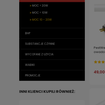
MOC > 20W
MOC < 10W
MOC 10 - 20W
BHP
SUBSTANCJE CZYNNE
PestWe
owadob
WYCOFANE Z UŻYCIA
WABIKI
49,00
PROMOCJE
INNI KLIENCI KUPILI RÓWNIEŻ: