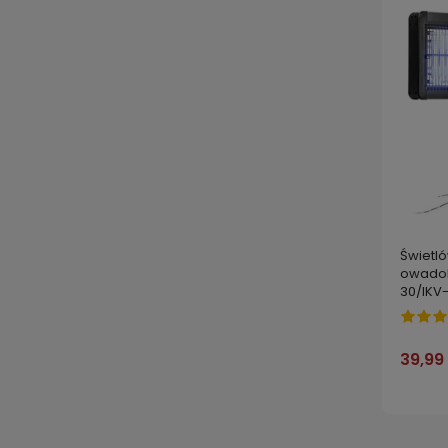
Świetl
owadob
30/IKV
39,99 