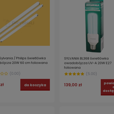
ylvania / Philips świetlówka
SYLVANIA BL368 świetlówka
ójcza 20W 60 cm foliowana
owadobójcza UV-A 20W E27
foliowana
(
0.00
)
(
5.00
)
powi
zł
139,00 zł
do koszyka
dostę