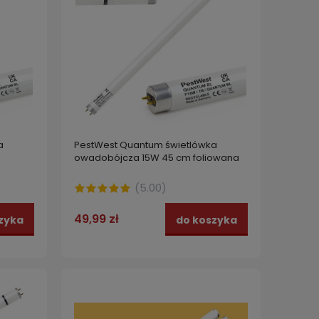
a
PestWest Quantum świetlówka
owadobójcza 15W 45 cm foliowana
(
5.00
)
49,99 zł
zyka
do koszyka