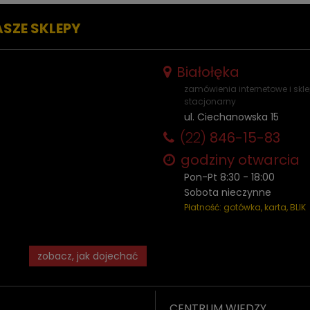
ASZE SKLEPY
Białołęka
zamówienia internetowe i skl
stacjonarny
ul. Ciechanowska 15
(22)
846-15-83
godziny otwarcia
Pon-Pt 8:30 - 18:00
Sobota nieczynne
Płatność: gotówka, karta, BLIK
zobacz, jak dojechać
CENTRUM WIEDZY