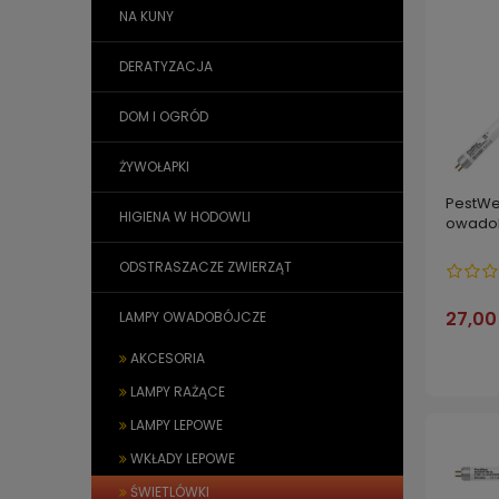
NA KUNY
DERATYZACJA
DOM I OGRÓD
ŻYWOŁAPKI
PestWe
HIGIENA W HODOWLI
owadob
ODSTRASZACZE ZWIERZĄT
27,00 
LAMPY OWADOBÓJCZE
AKCESORIA
LAMPY RAŻĄCE
LAMPY LEPOWE
WKŁADY LEPOWE
ŚWIETLÓWKI