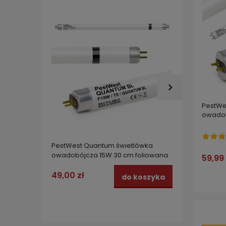
PestWe
owadob
PestWest Quantum świetlówka
PestWe
owadobójcza 15W 30 cm foliowana
owado
59,99 
49,00 zł
39,99
do koszyka