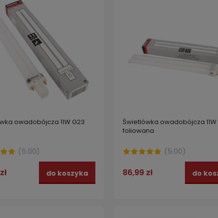
ówka owadobójcza 11W G23
Świetlówka owadobójcza 11W
foliowana
(
5.00
)
(
5.00
)
zł
86,99 zł
do koszyka
do kos