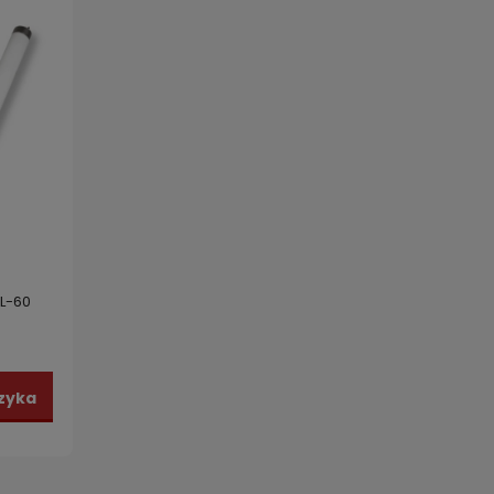
L-60
zyka