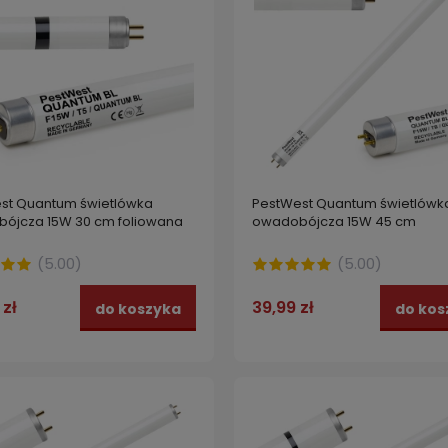
st Quantum świetlówka
PestWest Quantum świetlówk
ójcza 15W 30 cm foliowana
owadobójcza 15W 45 cm
(
5.00
)
(
5.00
)
 zł
39,99 zł
do koszyka
do kos