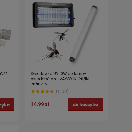
Świetlówka UV 10W do lampy
 G23
owadobójczej VAYOX IK-20/IKL-
20/IKV-20
(
5.00
)
34,99 zł
do koszyka
zyka