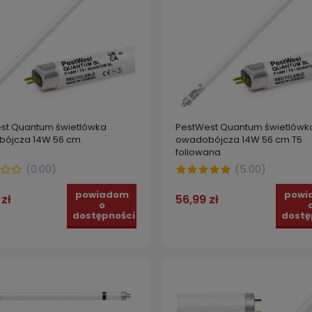
st Quantum świetlówka
PestWest Quantum świetlówk
ójcza 14W 56 cm
owadobójcza 14W 56 cm T5
foliowana
(
0.00
)
(
5.00
)
powiadom
powi
zł
56,99 zł
o
dostępności
dostę