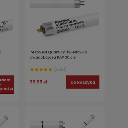
a
PestWest Quantum świetlówka
owadobójcza 15W 30 cm
(
5.00
)
adom
39,99 zł
do koszyka
o
pności