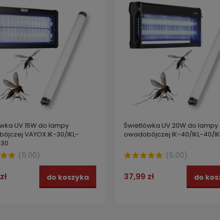
ówka UV 15W do lampy
Świetlówka UV 20W do lampy
ójczej VAYOX IK-30/IKL-
owadobójczej IK-40/IKL-40/IK
-30
(
5.00
)
(
5.00
)
zł
37,99 zł
do koszyka
do kos