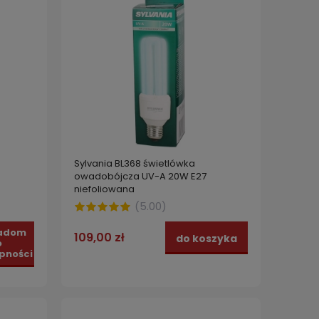
Sylvania BL368 świetlówka
owadobójcza UV-A 20W E27
niefoliowana
(
5.00
)
adom
109,00 zł
do koszyka
o
pności