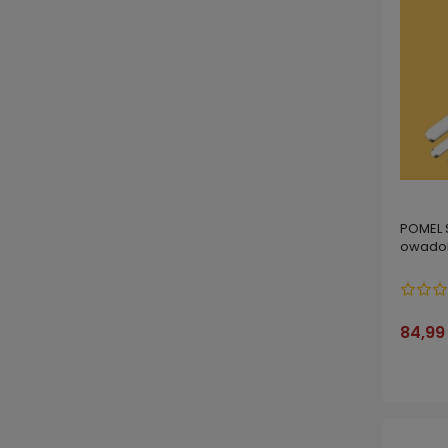
POMEL S
owadob
84,99 