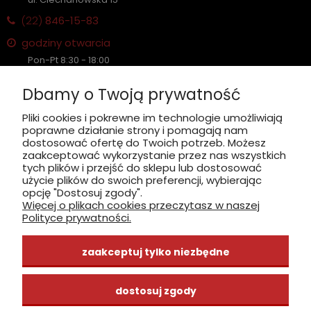
(22)
846-15-83
godziny otwarcia
Pon-Pt 8:30 - 18:00
Sobota nieczynne
Dbamy o Twoją prywatność
Płatność: gotówka, karta, BLIK
Pliki cookies i pokrewne im technologie umożliwiają
poprawne działanie strony i pomagają nam
zobacz, jak dojechać
dostosować ofertę do Twoich potrzeb. Możesz
zaakceptować wykorzystanie przez nas wszystkich
tych plików i przejść do sklepu lub dostosować
użycie plików do swoich preferencji, wybierając
opcję "Dostosuj zgody".
Więcej o plikach cookies przeczytasz w naszej
INFORMACJE
Polityce prywatności.
ZAKUPY
zaakceptuj tylko niezbędne
CENTRUM WIEDZY
dostosuj zgody