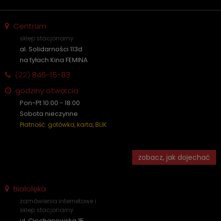
Centrum
sklep stacjonarny
al. Solidarności 113d
na tyłach Kina FEMINA
(22)
846-15-83
godziny otwarcia
Pon-Pt 10:00 - 18:00
Sobota nieczynne
Płatność: gotówka, karta, BLIK
zobacz, jak dojechać
Białołęka
zamówienia internetowe i
sklep stacjonarny
ul. Ciechanowska 15