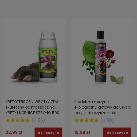
KRETOTERROR z WROTYCZEM
Środek na mszyce
skuteczny odstraszacz na
ekologiczny, gotowy do użycia
KRETY i NORNICE STRONG 500
oprysk do czyszczenia i
ml
ochrony roślin ozdobnych
(
4.86
)
(
4.90
)
STRONG 300 ml
22,99 zł
19,99 zł
do koszyka
do koszyka