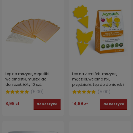
Lep na mszyce, mączliki,
Lep na ziemiórki, mszyce,
wciornastki, muszki do
mączliki, wciornastki,
doniczek żółty 10 szt.
przędziorki. Lep do doniczek i
szklarni AGROPAK 12 szt.
(
5.00
)
(
5.00
)
8,99 zł
14,99 zł
do koszyka
do koszyka