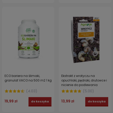
ECO bariera na ślimaki,
Ekstrakt z wrotyczu na
granulat VACO na 500 m2 1 kg
opuchlaki, pędraki, drutowce i
nicienie do podlewania
AGROPAK 100 ml
(
4.03
)
(
5.00
)
19,99 zł
13,99 zł
do koszyka
do koszyka