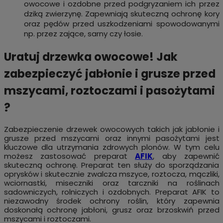
owocowe i ozdobne przed podgryzaniem ich przez
dziką zwierzynę. Zapewniają skuteczną ochronę kory
oraz pędów przed uszkodzeniami spowodowanymi
np. przez zające, sarny czy łosie.
Uratuj drzewka owocowe! Jak
zabezpieczyć jabłonie i grusze przed
mszycami, roztoczami i pasożytami
?
Zabezpieczenie drzewek owocowych takich jak jabłonie i
grusze przed mszycami oraz innymi pasożytami jest
kluczowe dla utrzymania zdrowych plonów. W tym celu
możesz zastosować preparat
AFIK
, aby zapewnić
skuteczną ochronę. Preparat ten służy do sporządzania
oprysków i skutecznie zwalcza mszyce, roztocza, mączliki,
wciornastki, miseczniki oraz tarczniki na roślinach
sadowniczych, rolniczych i ozdobnych. Preparat AFIK to
niezawodny środek ochrony roślin, który zapewnia
doskonałą ochronę jabłoni, grusz oraz brzoskwiń przed
mszycami i roztoczami.