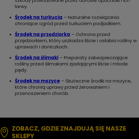
szkody powodowane przez dorosłe opuchlaki i ich
larwy.
Środek na turkucia
– Naturalne rozwiązania
chroniące ogród przed turkuciem podjadkiem.
Środek na przędziorka
– Ochrona przed
przędziorkiem, który uszkadza liście i osłabia rośliny w
uprawach i doniczkach.
Środek na ślimaki
– Preparaty zabezpieczające
rośliny przed ślimakami zjadającymi liście i młode
pędy.
Środek na mszyce
– Skuteczne środki na mszyce,
które chronią uprawy przed żerowaniem i
przenoszeniem chorób.
ZOBACZ, GDZIE ZNAJDUJĄ SIĘ NASZE
SKLEPY