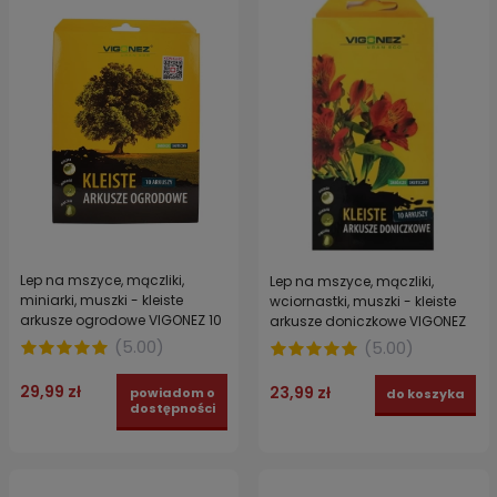
Lep na mszyce, mączliki,
Lep na mszyce, mączliki,
miniarki, muszki - kleiste
wciornastki, muszki - kleiste
arkusze ogrodowe VIGONEZ 10
arkusze doniczkowe VIGONEZ
szt.
10 szt.
(
5.00
)
(
5.00
)
29,99 zł
23,99 zł
powiadom o
do koszyka
dostępności