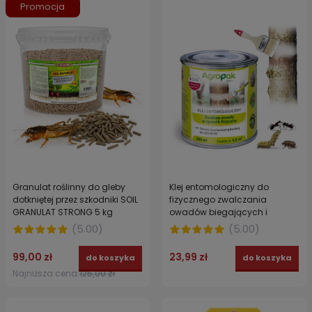
Promocja
Granulat roślinny do gleby
Klej entomologiczny do
dotkniętej przez szkodniki SOIL
fizycznego zwalczania
GRANULAT STRONG 5 kg
owadów biegających i
latających AGROPAK / SUMIN
(
5.00
)
(
5.00
)
200 ml
99,00 zł
23,99 zł
do koszyka
do koszyka
Najniższa cena:
125,00 zł