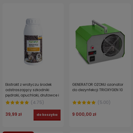
Ekstrakt z wrotyczu środek
GENERATOR OZONU ozonator
odstraszający szkodniki
do dezynfekcji TRIOXYGEN 10
pędraki, opuchlaki, drutowce i
nicienie AGROPAK 500 ml
(
4.75
)
(
5.00
)
39,99 zł
9 000,00 zł
do koszyka