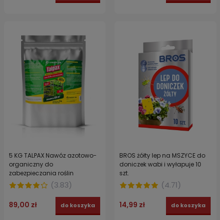
5 KG TALPAX Nawóz azotowo-
BROS żółty lep na MSZYCE do
organiczny do
doniczek wabi i wyłapuje 10
zabezpieczania roślin
szt.
(
3.83
)
(
4.71
)
89,00 zł
14,99 zł
do koszyka
do koszyka