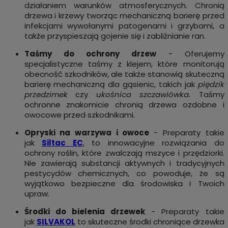
działaniem warunków atmosferycznych. Chronią
drzewa i krzewy tworząc mechaniczną barierę przed
infekcjami wywołanymi patogenami i grzybami, a
także przyspieszają gojenie się i zabliźnianie ran.
Taśmy do ochrony drzew
- Oferujemy
specjalistyczne taśmy z klejem, które monitorują
obecność szkodników, ale także stanowią skuteczną
barierę mechaniczną dla gąsienic, takich jak
piędzik
przedzimek
czy
ukośnica szczawiówka
. Taśmy
ochronne znakomicie chronią drzewa ozdobne i
owocowe przed szkodnikami.
Opryski na warzywa i owoce
- Preparaty takie
jak
Siltac EC
, to innowacyjne rozwiązania do
ochrony roślin, które zwalczają mszyce i przędziorki.
Nie zawierają substancji aktywnych i tradycyjnych
pestycydów chemicznych, co powoduje, że są
wyjątkowo bezpieczne dla środowiska i Twoich
upraw.
Środki do bielenia drzewek
- Preparaty takie
jak
SILVAKOL
to skuteczne środki chroniące drzewka