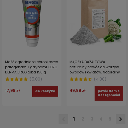
Maść ogrodnicza chroni przed
MĄCZKA BAZALTOWA
patogenami i grzybami KORO
naturalny nawóz do warzyw,
DERMA BROS tuba 150 g
owoców i kwiatów. Naturalny
środek na ślimaki 20 kg
(
5.00
)
(
4.30
)
17,99 zł
49,99 zł
do koszyka
powiadom o
dostępności
1
2
3
4
5