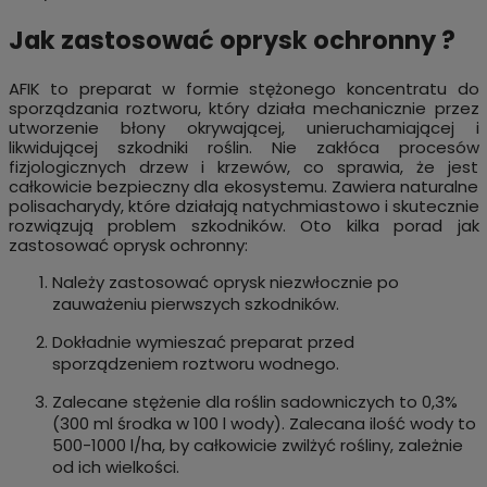
Jak zastosować oprysk ochronny ?
AFIK to preparat w formie stężonego koncentratu do
sporządzania roztworu, który działa mechanicznie przez
utworzenie błony okrywającej, unieruchamiającej i
likwidującej szkodniki roślin. Nie zakłóca procesów
fizjologicznych drzew i krzewów, co sprawia, że jest
całkowicie bezpieczny dla ekosystemu. Zawiera naturalne
polisacharydy, które działają natychmiastowo i skutecznie
rozwiązują problem szkodników. Oto kilka porad jak
zastosować oprysk ochronny:
Należy zastosować oprysk niezwłocznie po
zauważeniu pierwszych szkodników.
Dokładnie wymieszać preparat przed
sporządzeniem roztworu wodnego.
Zalecane stężenie dla roślin sadowniczych to 0,3%
(300 ml środka w 100 l wody). Zalecana ilość wody to
500-1000 l/ha, by całkowicie zwilżyć rośliny, zależnie
od ich wielkości.