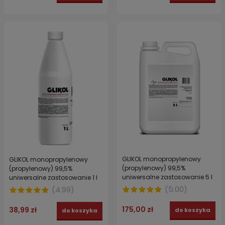
GLIKOL monopropylenowy
GLIKOL monopropylenowy
(propylenowy) 99,5%
(propylenowy) 99,5%
uniwersalne zastosowanie 5 l
uniwersalne zastosowanie 1 l
(
5.00
)
(
4.99
)
175,00 zł
38,99 zł
do koszyka
do koszyka