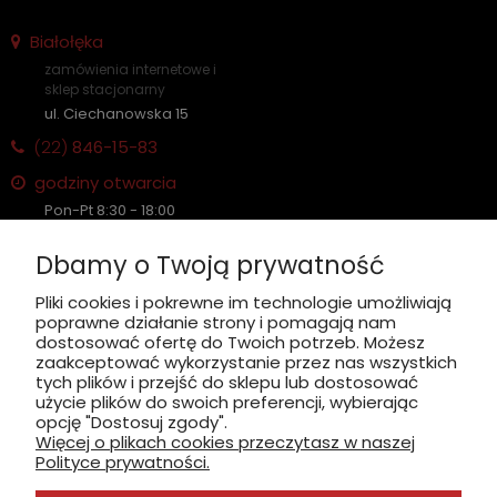
Białołęka
zamówienia internetowe i
sklep stacjonarny
ul. Ciechanowska 15
(22)
846-15-83
godziny otwarcia
Pon-Pt 8:30 - 18:00
Sobota nieczynne
Dbamy o Twoją prywatność
Płatność: gotówka, karta, BLIK
Pliki cookies i pokrewne im technologie umożliwiają
poprawne działanie strony i pomagają nam
zobacz, jak dojechać
dostosować ofertę do Twoich potrzeb. Możesz
zaakceptować wykorzystanie przez nas wszystkich
tych plików i przejść do sklepu lub dostosować
użycie plików do swoich preferencji, wybierając
opcję "Dostosuj zgody".
Więcej o plikach cookies przeczytasz w naszej
INFORMACJE
Polityce prywatności.