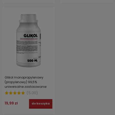
Glikol monopropylenowy
(propylenowy) 99,5%
uniwersalne zastosowanie
500 ml
(
5.00
)
19,99 zł
do koszyka