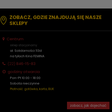
ZOBACZ, GDZIE ZNAJDUJĄ SIĘ NASZE
SKLEPY
Centrum
sklep stacjonarny
al. Solidarności 113d
na tyłach Kina FEMINA
(22)
846-15-83
godziny otwarcia
Pon-Pt 10:00 - 18:00
Sobota nieczynne
Płatność: gotówka, karta, BLIK
zobacz, jak dojechać