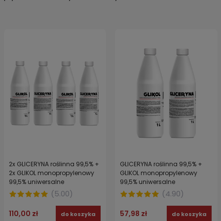
2x GLICERYNA roślinna 99,5% +
GLICERYNA roślinna 99,5% +
2x GLIKOL monopropylenowy
GLIKOL monopropylenowy
99,5% uniwersalne
99,5% uniwersalne
zastosowanie 4x 1 l
zastosowanie 2x 1 l
(
5.00
)
(
4.90
)
110,00 zł
57,98 zł
do koszyka
do koszyka