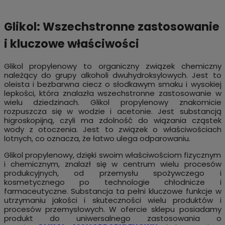
Glikol: Wszechstronne zastosowanie
i kluczowe właściwości
Glikol propylenowy to organiczny związek chemiczny
należący do grupy alkoholi dwuhydroksylowych. Jest to
oleista i bezbarwna ciecz o słodkawym smaku i wysokiej
lepkości, która znalazła wszechstronne zastosowanie w
wielu dziedzinach. Glikol propylenowy znakomicie
rozpuszcza się w wodzie i acetonie. Jest substancją
higroskopijną, czyli ma zdolność do wiązania cząstek
wody z otoczenia. Jest to związek o właściwościach
lotnych, co oznacza, że łatwo ulega odparowaniu.
Glikol propylenowy, dzięki swoim właściwościom fizycznym
i chemicznym, znalazł się w centrum wielu procesów
produkcyjnych, od przemysłu spożywczego i
kosmetycznego po technologie chłodnicze i
farmaceutyczne. Substancja ta pełni kluczowe funkcje w
utrzymaniu jakości i skuteczności wielu produktów i
procesów przemysłowych. W ofercie sklepu posiadamy
produkt do uniwersalnego zastosowania o