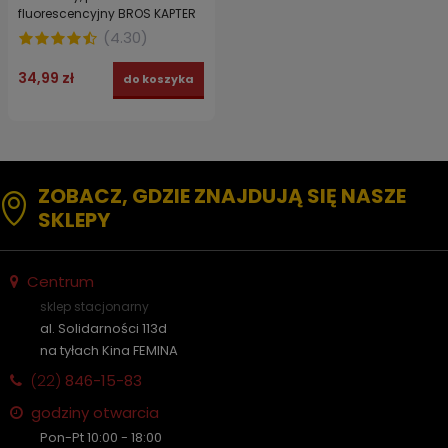
fluorescencyjny BROS KAPTER
FLUOGEL 20 g
(
4.30
)
34,99 zł
do koszyka
ZOBACZ, GDZIE ZNAJDUJĄ SIĘ NASZE
SKLEPY
Centrum
sklep stacjonarny
al. Solidarności 113d
na tyłach Kina FEMINA
(22)
846-15-83
godziny otwarcia
Pon-Pt 10:00 - 18:00