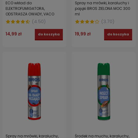
ECO wkład do
Spray na mrówki, karaluchy i
ELEKTROFUMIGATORA,
pająki BROS ZIELONA MOC 300
ODSTRASZA OWADY, VACO
ml
citronella 45 ml
(
4.50
)
(
3.70
)
14,99 zł
19,99 zł
do koszyka
do koszyka
Spray na mrówki, karaluchy,
Środek na muchy, karaluchy,