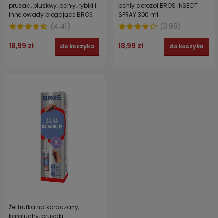
prusaki, pluskwy, pchły, rybiki i
pchły aerozol BROS INSECT
inne owady biegające BROS
SPRAY 300 ml
300 ml
(
4.41
)
(
3.98
)
18,99 zł
18,99 zł
do koszyka
do koszyka
Żel trutka na karaczany,
karaluchy, prusaki