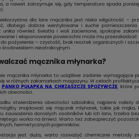
a, a nawet zatrzymuje się, gdy temperatura spada poniżej
ć.
iekorzystna dla larw mącznika jest niska wilgotność – pr
ać, dlatego dobrze wentylowane i suche pomieszczenia s
 unika również światła i woli zacienione, spokojne zaka
wanie i eksponowanie powierzchni może mu przeszkadzać w 
do pożywienia – czystość, brak resztek organicznych i szcz
o środowiskiem nieatrakcyjnym.
walczać mącznika młynarka?
ie mącznika młynarka to uciążliwe zadanie wymagające pr
 się w różnych zakamarkach magazynu. W celach profilakt
k
PANKO PUŁAPKA NA CHRZĄSZCZE SPOŻYWCZE
, które 
 ich obecności.
dku stwierdzenia obecności szkodnika, najpierw należy d
mógłby znajdować się mącznik młynarek, takie jak mąka, k
u zauważenia dorosłych osobników lub ich larw, trzeba bez
iętego worka na śmieci. Warto też zabezpieczyć pozostałe 
lnych, hermetycznych pojemników.
festacja jest duża, warto rozważyć chemiczne metody zwa