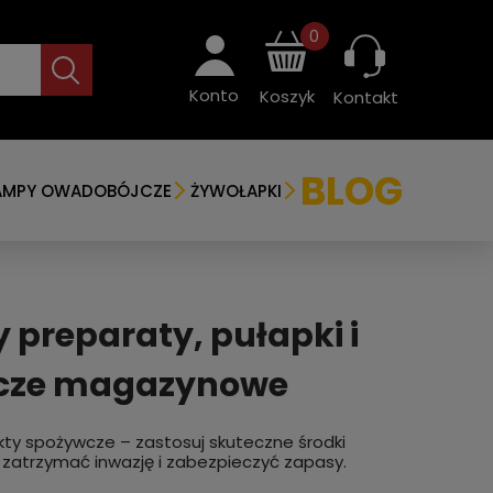
0
Konto
Koszyk
Kontakt
BLOG
AMPY OWADOBÓJCZE
ŻYWOŁAPKI
preparaty, pułapki i
szcze magazynowe
ty spożywcze – zastosuj skuteczne środki
 zatrzymać inwazję i zabezpieczyć zapasy.