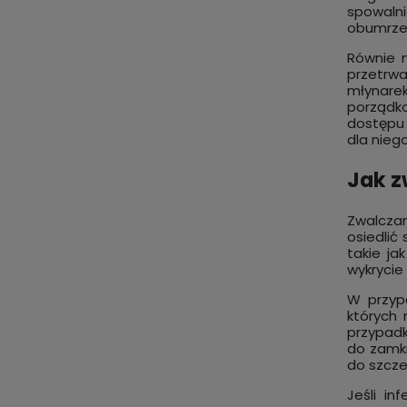
spowalni
obumrze
Równie n
przetrw
młynarek
porządko
dostępu 
dla nieg
Jak z
Zwalczan
osiedlić
takie ja
wykrycie
W przypa
których 
przypadk
do zamkn
do szcze
Jeśli in