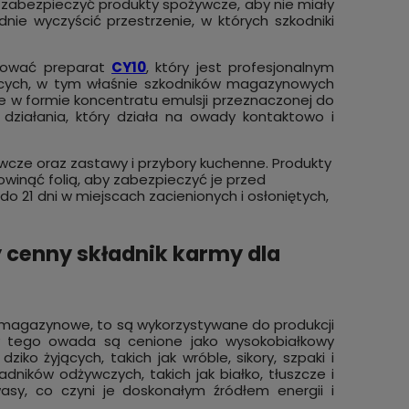
 zabezpieczyć produkty spożywcze, aby nie miały
ie wyczyścić przestrzenie, w których szkodniki
osować preparat
CY10
, który jest profesjonalnym
jących, w tym właśnie szkodników magazynowych
puje w formie koncentratu emulsji przeznaczonej do
działania, który działa na owady kontaktowo i
wcze oraz zastawy i przybory kuchenne. Produkty
owinąć folią, aby zabezpieczyć je przed
 21 dni w miejscach zacienionych i osłoniętych,
cenny składnik karmy dla
i magazynowe, to są wykorzystywane do produkcji
y tego owada są cenione jako wysokobiałkowy
o żyjących, takich jak wróble, sikory, szpaki i
ników odżywczych, takich jak białko, tłuszcze i
sy, co czyni je doskonałym źródłem energii i