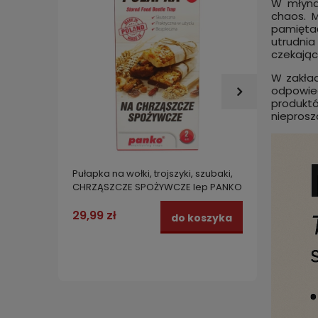
W młyna
chaos. M
pamięta
utrudni
czekając
W zakład
odpowie
produkt
nieprosz
Pułapka na wołki, trojszyki, szubaki,
CYFLOK
CHRZĄSZCZE SPOŻYWCZE lep PANKO
owady 
2 szt.
na kara
spichr
29,99 zł
139,0
do koszyka
muchy 