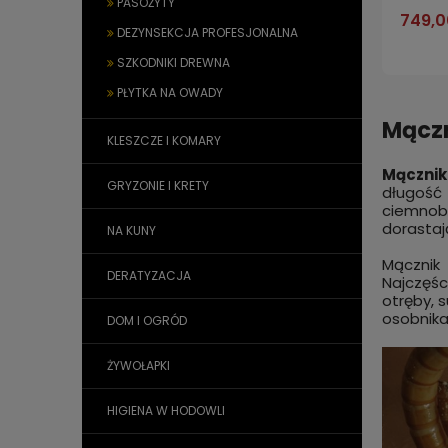
PASOŻYTY
749,0
DEZYNSEKCJA PROFESJONALNA
SZKODNIKI DREWNA
PŁYTKA NA OWADY
Mączn
KLESZCZE I KOMARY
Mącznik
GRYZONIE I KRETY
długość 
ciemnobr
dorastaj
NA KUNY
Mącznik 
DERATYZACJA
Najczęśc
otręby, 
osobnika
DOM I OGRÓD
ŻYWOŁAPKI
HIGIENA W HODOWLI