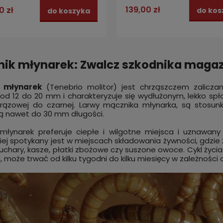
139,00 zł
0 zł
do kos
do koszyka
ik młynarek: Zwalcz szkodnika mag
 młynarek
(Tenebrio molitor) jest chrząszczem zalicza
od 12 do 20 mm i charakteryzuje się wydłużonym, lekko s
ązowej do czarnej. Larwy mącznika młynarka, są stosunkow
ą nawet do 30 mm długości.
młynarek preferuje ciepłe i wilgotne miejsca i uznawan
iej spotykany jest w miejscach składowania żywności, gdzie
suchary, kasze, płatki zbożowe czy suszone owoce. Cykl życi
, może trwać od kilku tygodni do kilku miesięcy w zależności