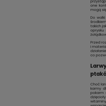
przystąp
one kont
mogą się 
Do walk
środkie
takich j
oprysku 
żołądkow
Przed ro
i materi
działani
co pozwa
Larwy
ptak
Choć lar
karmy d
pokarm d
dzięcioł
witamin
wsparcie