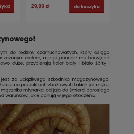
29,99 zł
zyka
do koszyka
azynowego!
nym do rodziny czarnuchowatych, który osiąga
płaszczonym ciałem, a jego pancerz ma barwę od
o duże, przybierają kolor biały i biało-żółty i
y jest za uciążliwego szkodnika magazynowego.
 żeruje na produktach zbożowych takich jak mąka,
a mącznika młynarka, od jaja do śmierci dorosłego
 od warunków, jakie panują w jego otoczeniu.