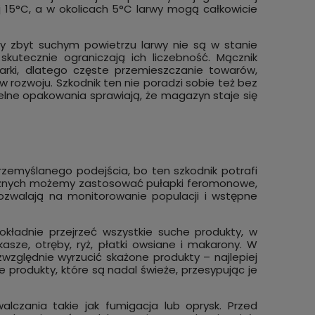
 15°C, a w okolicach 5°C larwy mogą całkowicie
zy zbyt suchym powietrzu larwy nie są w stanie
kutecznie ograniczają ich liczebność. Mącznik
marki, dlatego częste przemieszczanie towarów,
rozwoju. Szkodnik ten nie poradzi sobie też bez
elne opakowania sprawiają, że magazyn staje się
zemyślanego podejścia, bo ten szkodnik potrafi
ycznych możemy zastosować pułapki feromonowe,
pozwalają na monitorowanie populacji i wstępne
okładnie przejrzeć wszystkie suche produkty, w
asze, otręby, ryż, płatki owsiane i makarony. W
względnie wyrzucić skażone produkty – najlepiej
produkty, które są nadal świeże, przesypując je
lczania takie jak fumigacja lub oprysk. Przed