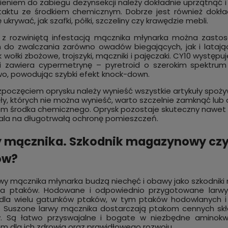
ieniem do zabiegu dezynsekcji należy dokładnie uprzątnąć i
aktu ze środkiem chemicznym. Dobrze jest również dokładn
ukrywać, jak szafki, półki, szczeliny czy krawędzie mebli.
i z rozwiniętą infestacją mącznika młynarka można zast
m do zwalczania zarówno owadów biegających, jak i lata
ak wołki zbożowe, trojszyki, mączniki i pajęczaki. CY10 wystę
i zawiera cypermetrynę – pyretroid o szerokim spektrum 
o, powodując szybki efekt knock-down.
zpoczęciem oprysku należy wynieść wszystkie artykuły spoży
ały, których nie można wynieść, warto szczelnie zamknąć lub 
em środka chemicznego. Oprysk pozostaje skuteczny nawet do
la na długotrwałą ochronę pomieszczeń.
 mącznika. Szkodnik magazynowy czy 
ów?
wy mącznika młynarka budzą niechęć i obawy jako szkodnik
la ptaków. Hodowane i odpowiednio przygotowane larw
la wielu gatunków ptaków, w tym ptaków hodowlanych i dzik
y. Suszone larwy mącznika dostarczają ptakom cennych skład
y. Są łatwo przyswajalne i bogate w niezbędne aminokwa
m dla ich zdrowia oraz prawidłowego rozwoju.