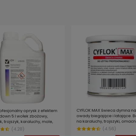
CYFLOK MAX świeca dymna n
ofesjonalny oprysk z efektem
owady biegające i latające.
down 5 l wołek zbożowy,
na karaluchy, trojszyki, omacn
, trojszyk, karaluchy, mole,
spichrzankę, czarne chrząszc
pluskwy
(
4.56
)
(
4.28
)
muchy i mole spożywcze 120 