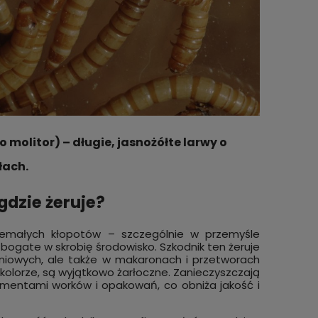
molitor) – długie, jasnożółte larwy o
łach.
gdzie żeruje?
 niemałych kłopotów – szczególnie w przemyśle
ogate w skrobię środowisko. Szkodnik ten żeruje
niowych, ale także w makaronach i przetworach
olorze, są wyjątkowo żarłoczne. Zanieczyszczają
gmentami worków i opakowań, co obniża jakość i