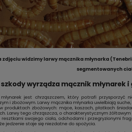
 zdjęciu widzimy larwy mącznika młynarka (Tenebrio 
segmentowanych cia
 szkody wyrządza mącznik młynarek i 
i młynarek jest chrząszczem, który potrafi przysporzyć
ym i zbożowym. Larwy mącznika młynarka uwielbiają suche, b
w produktach zbożowych: mące, kaszach, płatkach śniada
h. Larwy tego chrząszcza, o charakterystycznym żółtawym k
 resztkami swojego ciała, odchodami i przegryzionymi fra
 że jedzenie staje się niezdatne do spożycia.