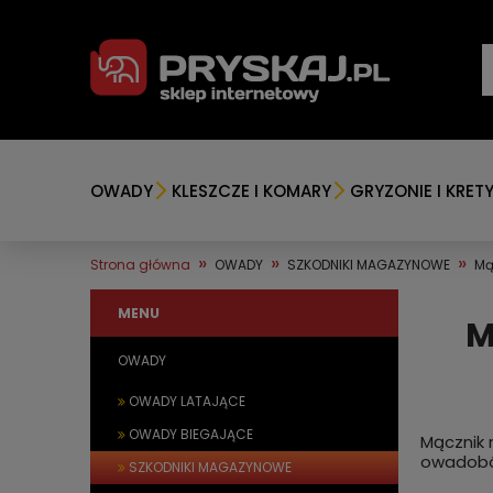
OWADY
KLESZCZE I KOMARY
GRYZONIE I KRET
»
»
»
Strona główna
OWADY
SZKODNIKI MAGAZYNOWE
Mą
MENU
M
OWADY
OWADY LATAJĄCE
OWADY BIEGAJĄCE
Mącznik 
owadobój
SZKODNIKI MAGAZYNOWE