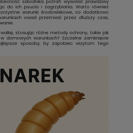
obecność szkodnika potrafi wywołać prawdziwy
ąc do ich psucia i zagrzybiania. Warto również
korzystne warunki środowiskowe, co dodatkowo
warunkach owad przetrwać przez dłuższy czas,
wanie.
walkę, stosując różne metody ochrony, takie jak
 A w domowych warunkach? Szczelne zamknięcie
najlepsze sposoby, by zapobiec wizytom tego
efektem
y,
mole,
zyka