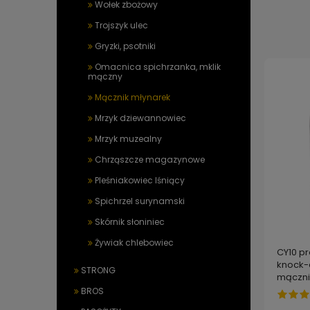
Wołek zbożowy
Trojszyk ulec
Gryzki, psotniki
Omacnica spichrzanka, mklik
mączny
Mącznik młynarek
Mrzyk dziewannowiec
Mrzyk muzealny
Chrząszcze magazynowe
Pleśniakowiec lśniący
Spichrzel surynamski
Skórnik słoniniec
Żywiak chlebowiec
CY10 pr
knock-
STRONG
mącznik
pchły, 
BROS