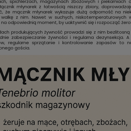
ch, spichlerzach, magazynach zbożowych i piekarniach 
ącznik młynarek z łatwością niszczy zbiory, doprowadzaj
ć, że mącznik młynarek wykazuje dużą odporność na nie
a walkę z nim. Nawet w suchych, niskotemperaturowych 
 na odpowiednią moment, by uaktywnić się i rozpocząć żero
ach produkujących żywność prowadzi się z nim bezlitosną 
dnie zabezpieczanie żywności i regularna dezynsekcja.
ów, regularne sprzątanie i kontrolowanie zapasów to 
onego gościa.
 MAX świeca dymna na
CY10 profesjonalny oprysk z 
biegające i latające. Bomba
knock-down 5 l wołek zbożow
luchy, trojszyki, omacnice
mącznik, trojszyk, karaluchy, 
zankę, czarne chrząszcze,
pchły, pluskwy
0 zł
749,00 zł
do koszyka
do kos
i mole spożywcze 120 g