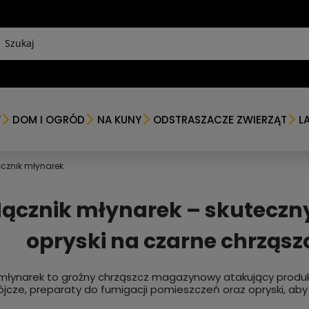
Y
DOM I OGRÓD
NA KUNY
ODSTRASZACZE ZWIERZĄT
L
cznik młynarek
ącznik młynarek – skuteczny 
opryski na czarne chrzą
młynarek to groźny chrząszcz magazynowy atakujący produk
cze, preparaty do fumigacji pomieszczeń oraz opryski, aby