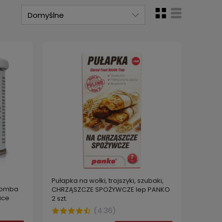
a
Pułapka na wołki, trojszyki, szubaki,
 Bomba
CHRZĄSZCZE SPOŻYWCZE lep PANKO
ice
2 szt.
ze,
(
4.36
)
g