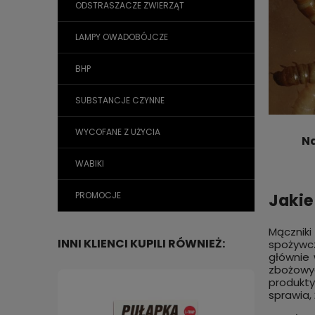
ODSTRASZACZE ZWIERZĄT
LAMPY OWADOBÓJCZE
BHP
SUBSTANCJE CZYNNE
WYCOFANE Z UŻYCIA
Na
WABIKI
Jakie
PROMOCJE
Mącznik
INNI KLIENCI KUPILI RÓWNIEŻ:
spożywcz
głównie 
zbożowyc
produkty
sprawia,