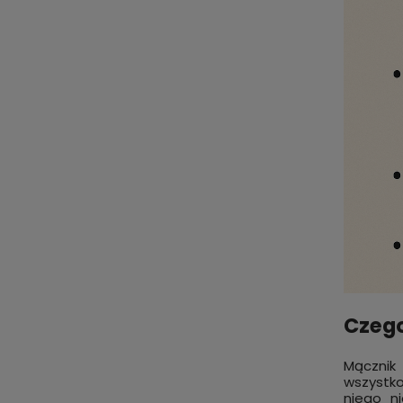
Czego
Mącznik
wszystko
niego n