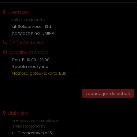
Centrum
sklep stacjonarny
al. Solidarności 113d
na tyłach Kina FEMINA
(22)
846-15-83
godziny otwarcia
Pon-Pt 10:00 - 18:00
Sobota nieczynne
Płatność: gotówka, karta, BLIK
zobacz, jak dojechać
Białołęka
zamówienia internetowe i
sklep stacjonarny
ul. Ciechanowska 15