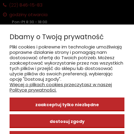
(22)
846-15-83
godziny otwarcia
Pon-Pt 8:30 - 18:00
Sobota nieczynne
Dbamy o Twoją prywatność
Płatność: gotówka, karta, BLIK
Pliki cookies i pokrewne im technologie umożliwiają
poprawne działanie strony i pomagają nam
zobacz, jak dojechać
dostosować ofertę do Twoich potrzeb. Możesz
zaakceptować wykorzystanie przez nas wszystkich
tych plików i przejść do sklepu lub dostosować
użycie plików do swoich preferencji, wybierając
opcję "Dostosuj zgody".
Więcej o plikach cookies przeczytasz w naszej
INFORMACJE
Polityce prywatności.
ZAKUPY
zaakceptuj tylko niezbędne
CENTRUM WIEDZY
dostosuj zgody