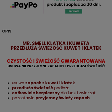
OPIS
MR. SMELL KLATKA I KUWETA
PRZEDŁUŻA ŚWIEŻOŚĆ KUWET I KLATEK
CZYSTOŚĆ I ŚWIEŻOŚĆ GWARANTOWANA
USUWA NIEPRZYJEMNE ZAPACHY I PRZEDŁUŻA ŚWIEŻOŚĆ
usuwa
zapach z kuwet i klatek
przedłuża świeżość
podłoża
całkowicie bezpieczny
dla ludzi i zwierząt
pozostawia
przyjemny świeży zapach