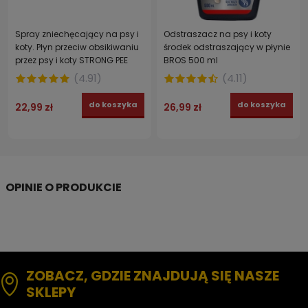
Spray zniechęcający na psy i
Odstraszacz na psy i koty
koty. Płyn przeciw obsikiwaniu
środek odstraszający w płynie
przez psy i koty STRONG PEE
BROS 500 ml
STOP ZONE 500 ml
(
4.91
)
(
4.11
)
do koszyka
do koszyka
22,99 zł
26,99 zł
ZOBACZ, GDZIE ZNAJDUJĄ SIĘ NASZE
SKLEPY