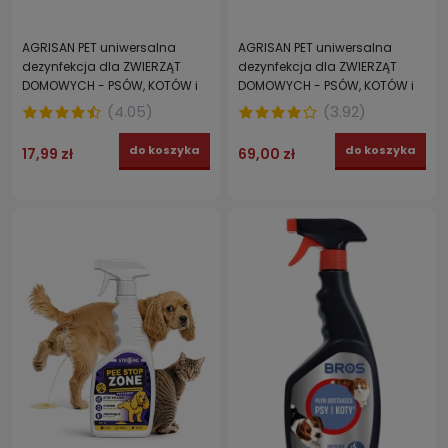
AGRISAN PET uniwersalna
AGRISAN PET uniwersalna
dezynfekcja dla ZWIERZĄT
dezynfekcja dla ZWIERZĄT
DOMOWYCH - PSÓW, KOTÓW i
DOMOWYCH - PSÓW, KOTÓW i
PTAKÓW 500 g
PTAKÓW 5 kg
(
4.05
)
(
3.92
)
do koszyka
do koszyka
17,99 zł
69,00 zł