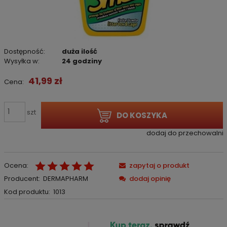
Dostępność:
duża ilość
Wysyłka w:
24 godziny
41,99 zł
Cena:
szt
DO KOSZYKA
dodaj do przechowalni
Ocena:
zapytaj o produkt
Producent:
DERMAPHARM
dodaj opinię
Kod produktu:
1013