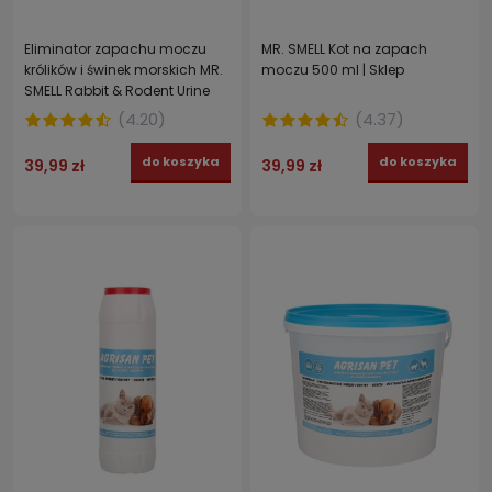
Eliminator zapachu moczu
MR. SMELL Kot na zapach
królików i świnek morskich MR.
moczu 500 ml | Sklep
SMELL Rabbit & Rodent Urine
Odor Remover 500 ML
(
4.20
)
(
4.37
)
do koszyka
do koszyka
39,99 zł
39,99 zł