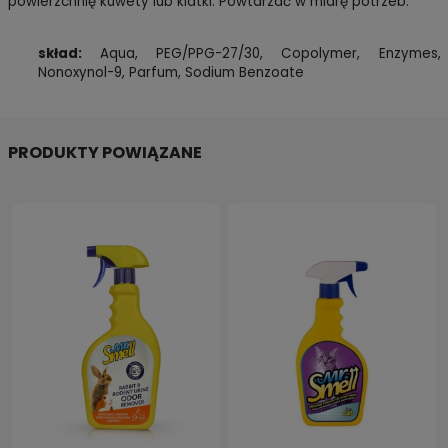
powierzchnię kuwety lub klatki. Powtarzać w miarę potrzeb.
skład:
Aqua, PEG/PPG-27/30, Copolymer, Enzymes,
Nonoxynol-9, Parfum, Sodium Benzoate
PRODUKTY POWIĄZANE