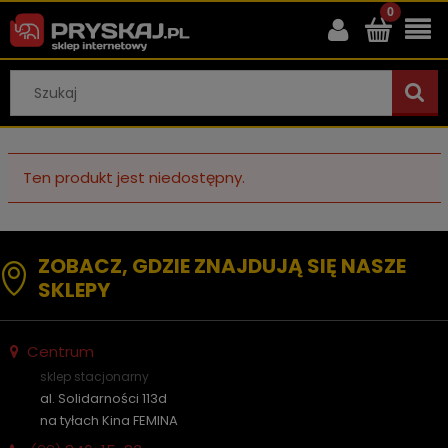
Ten produkt jest niedostępny.
ZOBACZ, GDZIE ZNAJDUJĄ SIĘ NASZE
SKLEPY
Centrum
sklep stacjonarny
al. Solidarności 113d
na tyłach Kina FEMINA