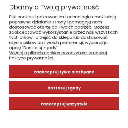
Dbamy o Twoją prywatność
Płatność: gotówka, karta, BLIK
Pliki cookies i pokrewne im technologie umożliwiają
poprawne działanie strony i pomagają nam
zobacz, jak dojechać
dostosować ofertę do Twoich potrzeb. Możesz
zaakceptować wykorzystanie przez nas wszystkich
tych plików i przejść do sklepu lub dostosować
użycie plików do swoich preferencji, wybierając
opcję "Dostosuj zgody".
Więcej o plikach cookies przeczytasz w naszej
INFORMACJE
Polityce prywatności.
ZAKUPY
zaakceptuj tylko niezbędne
CENTRUM WIEDZY
dostosuj zgody
zaakceptuj wszystkie
pokaż pełną wersję strony