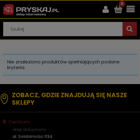
Nie znaleziono produktów spełniających podane
kryteria.
ZOBACZ, GDZIE ZNAJDUJĄ SIĘ NASZE
SKLEPY
Centrum
sklep stacjonarny
al. Solidarności 113d