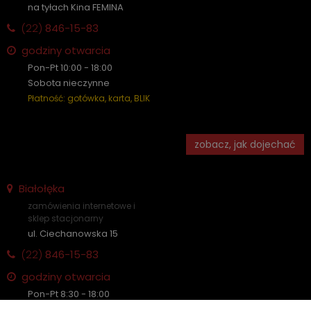
na tyłach Kina FEMINA
(22)
846-15-83
godziny otwarcia
Pon-Pt 10:00 - 18:00
Sobota nieczynne
Płatność: gotówka, karta, BLIK
zobacz, jak dojechać
Białołęka
zamówienia internetowe i
sklep stacjonarny
ul. Ciechanowska 15
(22)
846-15-83
godziny otwarcia
Pon-Pt 8:30 - 18:00
Sobota nieczynne