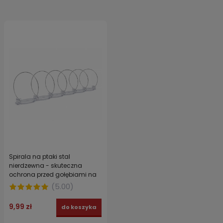
Spirala na ptaki stal
nierdzewna - skuteczna
ochrona przed gołębiami na
balkonie i parapecie JACOPIC
(
5.00
)
9,99 zł
do koszyka