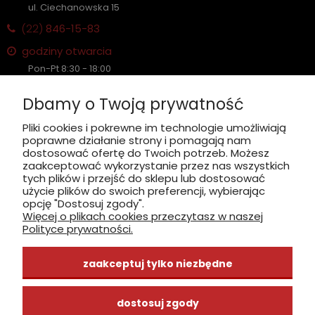
ul. Ciechanowska 15
(22)
846-15-83
godziny otwarcia
Pon-Pt 8:30 - 18:00
Sobota nieczynne
Dbamy o Twoją prywatność
Płatność: gotówka, karta, BLIK
Pliki cookies i pokrewne im technologie umożliwiają
poprawne działanie strony i pomagają nam
zobacz, jak dojechać
dostosować ofertę do Twoich potrzeb. Możesz
zaakceptować wykorzystanie przez nas wszystkich
tych plików i przejść do sklepu lub dostosować
użycie plików do swoich preferencji, wybierając
opcję "Dostosuj zgody".
Więcej o plikach cookies przeczytasz w naszej
INFORMACJE
Polityce prywatności.
ZAKUPY
zaakceptuj tylko niezbędne
CENTRUM WIEDZY
dostosuj zgody