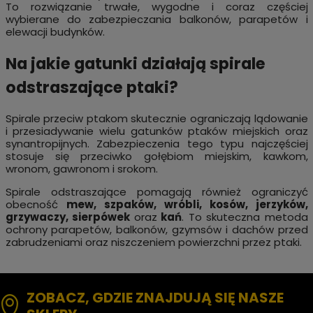
To rozwiązanie trwałe, wygodne i coraz częściej
wybierane do zabezpieczania balkonów, parapetów i
elewacji budynków.
Na jakie gatunki działają spirale
odstraszające ptaki?
Spirale przeciw ptakom skutecznie ograniczają lądowanie
i przesiadywanie wielu gatunków ptaków miejskich oraz
synantropijnych. Zabezpieczenia tego typu najczęściej
stosuje się przeciwko gołębiom miejskim, kawkom,
wronom, gawronom i srokom.
Spirale odstraszające pomagają również ograniczyć
obecność
mew, szpaków, wróbli, kosów, jerzyków,
grzywaczy, sierpówek
oraz
kań
. To skuteczna metoda
ochrony parapetów, balkonów, gzymsów i dachów przed
zabrudzeniami oraz niszczeniem powierzchni przez ptaki.
ZOBACZ, GDZIE ZNAJDUJĄ SIĘ NASZE