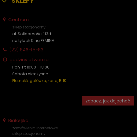
SKLEPY
Centrum
sklep stacjonarny
al. Solidarności 113d
na tyłach Kina FEMINA
(22)
846-15-83
godziny otwarcia
Pon-Pt 10:00 - 18:00
Sobota nieczynne
Płatność: gotówka, karta, BLIK
zobacz, jak dojechać
Białołęka
zamówienia internetowe i
sklep stacjonarny