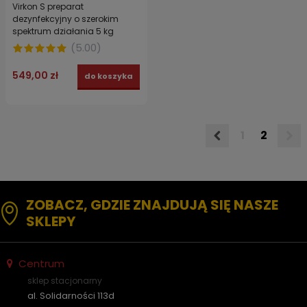
Virkon S preparat
dezynfekcyjny o szerokim
spektrum działania 5 kg
(
5.00
)
549,00 zł
do koszyka
1
2
ZOBACZ, GDZIE ZNAJDUJĄ SIĘ NASZE
SKLEPY
Centrum
sklep stacjonarny
al. Solidarności 113d