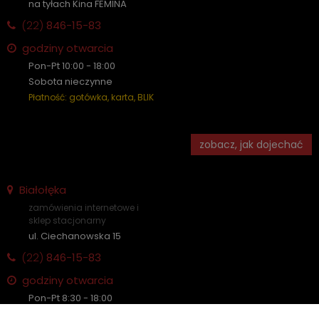
na tyłach Kina FEMINA
(22)
846-15-83
godziny otwarcia
Pon-Pt 10:00 - 18:00
Sobota nieczynne
Płatność: gotówka, karta, BLIK
zobacz, jak dojechać
Białołęka
zamówienia internetowe i
sklep stacjonarny
ul. Ciechanowska 15
(22)
846-15-83
godziny otwarcia
Pon-Pt 8:30 - 18:00
Sobota nieczynne