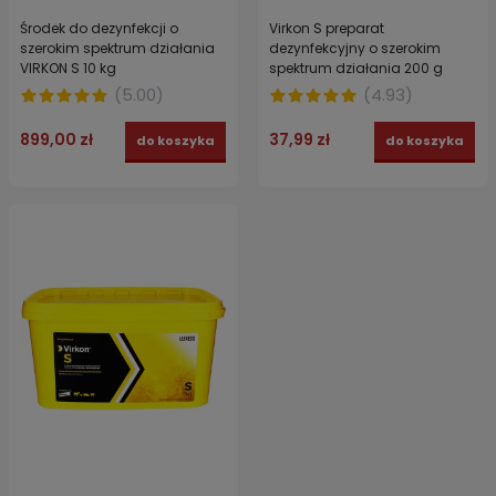
Środek do dezynfekcji o
Virkon S preparat
szerokim spektrum działania
dezynfekcyjny o szerokim
VIRKON S 10 kg
spektrum działania 200 g
(
5.00
)
(
4.93
)
899,00 zł
37,99 zł
do koszyka
do koszyka