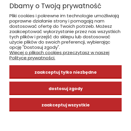
Dbamy o Twoją prywatność
Płatność: gotówka, karta, BLIK
Pliki cookies i pokrewne im technologie umożliwiają
poprawne działanie strony i pomagają nam
zobacz, jak dojechać
dostosować ofertę do Twoich potrzeb. Możesz
zaakceptować wykorzystanie przez nas wszystkich
tych plików i przejść do sklepu lub dostosować
użycie plików do swoich preferencji, wybierając
opcję "Dostosuj zgody".
Więcej o plikach cookies przeczytasz w naszej
INFORMACJE
Polityce prywatności.
ZAKUPY
zaakceptuj tylko niezbędne
CENTRUM WIEDZY
dostosuj zgody
zaakceptuj wszystkie
pokaż pełną wersję strony