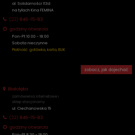
al. Solidarności 113d
na tyłach Kina FEMINA
(22)
846-15-83
godziny otwarcia
Pon-Pt 10:00 - 18:00
Sobota nieczynne
Płatność: gotówka, karta, BLIK
zobacz, jak dojechać
Białołęka
zamówienia internetowe i
sklep stacjonarny
ul. Ciechanowska 15
(22)
846-15-83
godziny otwarcia
Pon-Pt 8:30 - 18:00