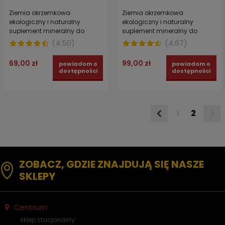
Ziemia okrzemkowa
Ziemia okrzemkowa
ekologiczny i naturalny
ekologiczny i naturalny
suplement mineralny do
suplement mineralny do
ogrodu 10 kg
ogrodu 20 kg
(
4.50
)
(
4.67
)
69,00 zł
99,00 zł
powiadom o
powiadom o
dostępności
dostępności
1
2
ZOBACZ, GDZIE ZNAJDUJĄ SIĘ NASZE
SKLEPY
Centrum
sklep stacjonarny