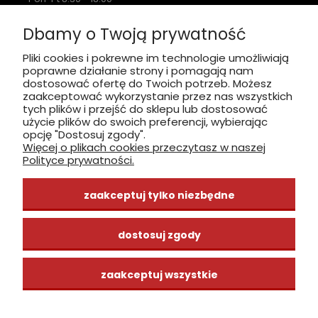
Sobota nieczynne
Dbamy o Twoją prywatność
Płatność: gotówka, karta, BLIK
Pliki cookies i pokrewne im technologie umożliwiają
poprawne działanie strony i pomagają nam
zobacz, jak dojechać
dostosować ofertę do Twoich potrzeb. Możesz
zaakceptować wykorzystanie przez nas wszystkich
tych plików i przejść do sklepu lub dostosować
użycie plików do swoich preferencji, wybierając
opcję "Dostosuj zgody".
Więcej o plikach cookies przeczytasz w naszej
INFORMACJE
Polityce prywatności.
ZAKUPY
zaakceptuj tylko niezbędne
CENTRUM WIEDZY
dostosuj zgody
zaakceptuj wszystkie