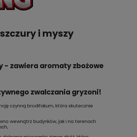
szczury i myszy
zy - zawiera aromaty zbożowe
ktywnego zwalczania gryzoni!
ncję czynną brodifakum, która skutecznie
no wewnątrz budynków, jak i na terenach
ach,
ie dobraną mieszankę ziaren zbóż, które