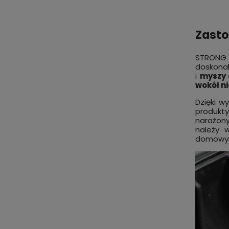
Zasto
STRONG 
doskonal
i
myszy
wokół n
Dzięki w
produkt
narażony
należy 
domowym