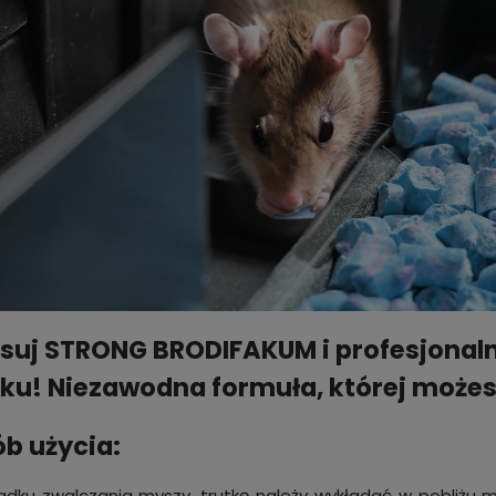
suj STRONG BRODIFAKUM i profesjonaln
ku!
Niezawodna formuła, której możes
b użycia:
dku zwalczania myszy, trutkę należy wykładać w pobliżu m