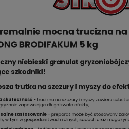
remalnie mocna trucizna na 
ONG BRODIFAKUM 5 kg
czny niebieski granulat gryzoniobójc
ce szkodniki!
psza trutka na szczury i myszy do efe
 skuteczność
- trucizna na szczury i myszy zawiera substa
gryzonie zapewniając długotrwałe efekty,
salne zastosowanie
- preparat może być stosowany zarów
h, w tym w gospodarstwach rolnych, sadach oraz magazyn
wości wabiące
- trutka na szczury i myszy zawiera starann