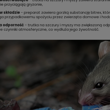
ie przyciągają gryzonie,
w składzie
- preparat zawiera gorzką substancję bitrex, któr
ga przypadkowemu spożyciu przez zwierzęta domowe i hod
a odporność
- trutka na szczury i myszy ma zwiększoną odpo
e czynniki atmosferyczne, co wydłuża jego żywotność.
ułapka na MUCHY wiadro z
5 kg trutka na myszy i szczury
 atraktantem STRONG nawet
odporna na wilgoć. Trutka ko
.000 much!
bromadiolon STRONG