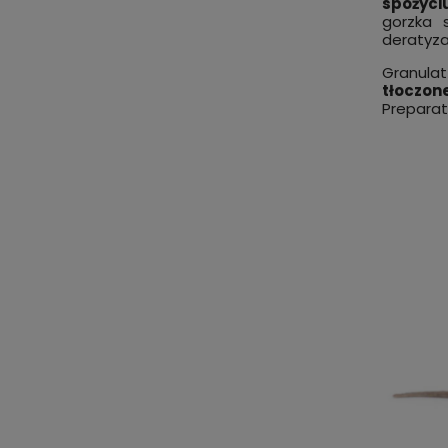
spożyci
gorzka 
deratyzac
Granul
tłoczon
Preparat