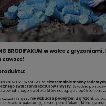
 zł
165,00 zł
do koszyka
do kos
G BRODIFAKUM w walce z gryzoniami.
a zawsze!
produktu:
BRODIFAKUM GRANULAT to
ekstremalnie mocny rodentyc
cznego zwalczania szczurów i myszy.
Szkodniki po spożyc
 wewnętrznego krwotoku, który następuje z opóźnieniem, z
a szczury i myszy
nie wzbudza podejrzeń u gryzoni,
co poz
onie zawiera substancję czynną brodifakum, która gwara