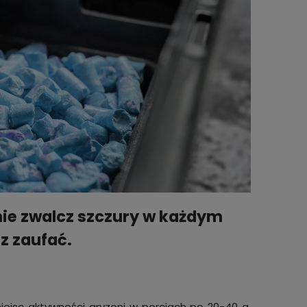
ie zwalcz szczury w każdym
z zaufać.
iejsc aktywności gryzoni w porcjach po 20-40 g,