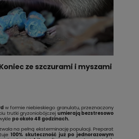
23,99 zł
619,0
zyka
do koszyka
Koniec ze szczurami i myszami
yd
w formie niebieskiego granulatu, przeznaczony
iu trutki gryzoniobójczej
umierają bezstresowo
wykle
po około 48 godzinach.
wala na pełną eksterminację populacji. Preparat
ntuje
100% skuteczność już po jednorazowym