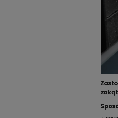
Zasto
zakąt
Sposó
W przypa