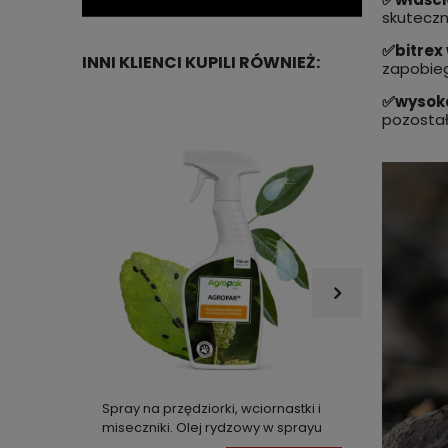
skuteczn
✅bitrex 
INNI KLIENCI KUPILI RÓWNIEŻ:
zapobie
✅wysok
pozostał
Spray na przędziorki, wciornastki i
Duża p
miseczniki. Olej rydzowy w sprayu
silnym
AGROPAR 750 ml
na 200