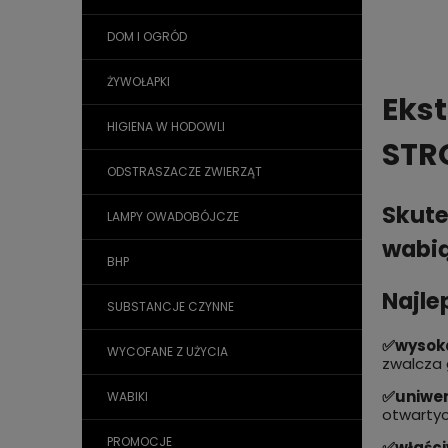
DOM I OGRÓD
ŻYWOŁAPKI
Ekst
HIGIENA W HODOWLI
STR
ODSTRASZACZE ZWIERZĄT
Skute
LAMPY OWADOBÓJCZE
wabią
BHP
Najle
SUBSTANCJE CZYNNE
✅wysoka
WYCOFANE Z UŻYCIA
zwalcza 
✅uniwer
WABIKI
otwartyc
PROMOCJE
✅właści