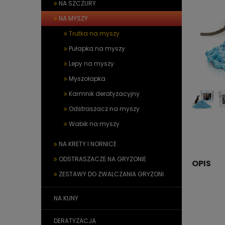
NA SZCZURY
NA MYSZY
Trutka na myszy
Pułapka na myszy
Lepy na myszy
Myszołapka
Karmnik deratyzacyjny
Odstraszacz na myszy
Wabik na myszy
NA KRETY I NORNICE
ODSTRASZACZE NA GRYZONIE
OPIS
ZESTAWY DO ZWALCZANIA GRYZONI
NA KUNY
DERATYZACJA