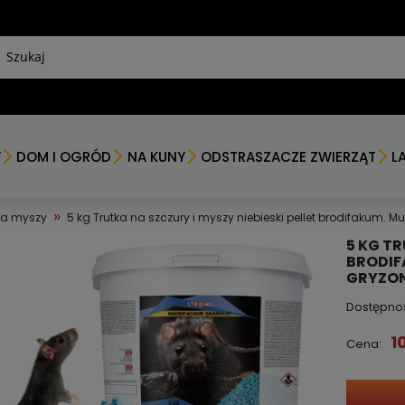
Y
DOM I OGRÓD
NA KUNY
ODSTRASZACZE ZWIERZĄT
L
»
na myszy
5 kg Trutka na szczury i myszy niebieski pellet brodifakum.
5 KG TR
BRODIF
GRYZO
Dostępno
1
Cena: