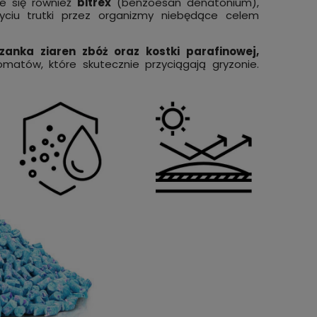
je się również
bitrex
(benzoesan denatonium),
ciu trutki przez organizmy niebędące celem
anka ziaren zbóż oraz kostki parafinowej,
matów, które skutecznie przyciągają gryzonie.