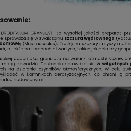
sowanie:
BRODIFAKUM GRANULAT, to wysokiej jakości preparat p
e sprawdza się w zwalczaniu
szczura wędrownego
(Rattus
 domowe
j (Mus musculus). Trutkę na szczury i myszy mo
ich
, a także na terenach otwartych, takich jak pola czy gosp
ysokiej odporności granulatu na warunki atmosferyczne, p
y mogą zawodzić. Doskonale sprawdza się
w wilgotnych
ch na działanie czynników atmosferycznych. W celu zwię
wykładać w karmnikach deratyzacyjnych, co chroni ją 
i lub hodowlanymi.