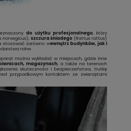
rzeznaczony
do użytku profesjonalnego
, który
 norvegicus),
szczura śniadego
(Rattus rattus)
żna stosować zarówno w
ewnątrz budynków, jak i
odarstwa rolne.
reparat można wykładać w miejscach, gdzie inne
 piwnicach, magazynach
, a także na terenach
kszenia skuteczności i bezpieczeństwa, trutkę
przed przypadkowym kontaktem ze zwierzętami