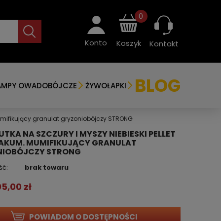
0
Konto
Koszyk
Kontakt
BLOG
AMPY OWADOBÓJCZE
ŻYWOŁAPKI
 Mumifikujący granulat gryzoniobójczy STRONG
UTKA NA SZCZURY I MYSZY NIEBIESKI PELLET
AKUM. MUMIFIKUJĄCY GRANULAT
NIOBÓJCZY STRONG
ść:
brak towaru
05,00 zł
POWIADOM O DOSTĘPNOŚCI