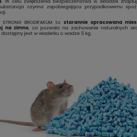
u
. W celu zwiększenia bezpieczeństwa w składzie znajdu
substancja czynna zapobiegająca przypadkowemu spoży
ji.
at STRONG BRODIFAKUM to
starannie opracowana miesz
ej na zimno
, co pozwala na zachowanie naturalnych aro
 dostępny jest w wiaderku o wadze 5 kg.