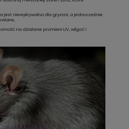
a jest niewykrywalna dla gryzoni, a jednocześnie
owlane,
rność na działanie promieni UV, wilgoć i
Trutka na MYSZY i SZCZURY krążki
Trutka
stka
woskowe DERAT 25 BRODIFAKUM 300
broma
g