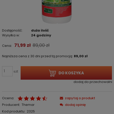
Dostępność:
duża ilość
Wysyłka w:
24 godziny
71,99 zł
89,00 zł
Cena:
Najniższa cena z 30 dni przed tą promocją:
89,00 zł
Jeżeli prod
niż 30 dni, 
szt
DO KOSZYKA
cena od mo
pojawił się
dodaj do przechowalni
Ocena:
zapytaj o produkt
Producent:
Themar
dodaj opinię
Kod produktu:
2325