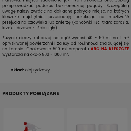
i drzewa, miejsca zacienione jak i te nasłonecznione. Zabieg
przeprowadzać podczas bezsłonecznej pogody. Szczególną
uwagę należy zwrócić na dokładne pokrycie miejsc, na których
kleszcze najchętniej przesiadują oczekując na możliwość
przejścia na człowieka lub zwierzę (końcówki liści traw; zarośla,
krzaki i drzewa - liście i igły).
Zużycie cieczy roboczej na ogół wynosi 40 - 50 ml na 1 m²
opryskiwanej powierzchni i zależy od roślinności znajdującej się
na terenie. Opakowanie 500 ml preparatu
ABC NA KLESZCZE
wystarcza na około 800 - 1000 m².
skład:
olej rydzowy
PRODUKTY POWIĄZANE