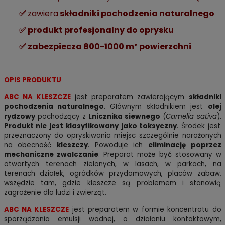
✅
zawiera
składniki pochodzenia naturalnego
✅ produkt profesjonalny do oprysku
✅ zabezpiecza 800-1000 m² powierzchni
OPIS PRODUKTU
ABC NA KLESZCZE
jest preparatem zawierającym
składniki
pochodzenia naturalnego
. Głównym składnikiem jest
olej
rydzowy
pochodzący z
Lnicznika siewnego
(
Camelia sativa
).
Produkt nie jest klasyfikowany jako toksyczny
. Środek jest
przeznaczony do opryskiwania miejsc szczególnie narażonych
na obecność
kleszczy
. Powoduje ich
eliminację poprzez
mechaniczne zwalczanie
. Preparat może być stosowany w
otwartych terenach zielonych, w lasach, w parkach, na
terenach działek, ogródków przydomowych, placów zabaw,
wszędzie tam, gdzie kleszcze są problemem i stanowią
zagrożenie dla ludzi i zwierząt.
ABC NA KLESZCZE
jest preparatem w formie koncentratu do
sporządzania emulsji wodnej, o działaniu kontaktowym,