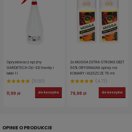
Opryskiwacz ręczny
2x MUGGA EXTRA STRONG DEET
GARDETECH OLI-32I trwały i
50% ORYGINALNA spray na
lekki 1 l
KOMARY i KLESZCZE 75 ml
(
5.00
)
(
4.71
)
do koszyka
do koszyka
11,99 zł
79,98 zł