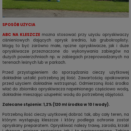
SPOSÓB UŻYCIA
ABC NA KLESZCZE
można stosować przy użyciu opryskiwaczy
ciśnieniowych dających oprysk średnio, lub grubokroplisty.
Mogą to być zarówno małe, ręczne opryskiwacze, jak i duże
opryskiwacze przeznaczone do wykonywania zabiegów na
dużych powierzchniach np. w zabiegach przeprowadzanych na
terenach leśnych lub w parkach.
Przed przystąpieniem do sporządzania cieczy użytkowej
dokładnie ustalić potrzebną jej ilość. Zawartością opakowania
przed użyciem dokładnie wstrząsnąć. Odmierzoną ilość środka
wlać do zbiornika opryskiwacza napełnionego częściowo wodą,
dokładnie mieszając uzupełnić wodą do potrzebnej objętości.
Zalecane stężenie: 1,2% (120 ml środka w 10 l wody).
Potrzebną ilość cieczy użytkowej dobrać tak, aby cały teren, na
którym występują kleszcze i który podlega ochronie został
opryskany preparatem. Opryskiwać należy trawę, zarośla, krzaki