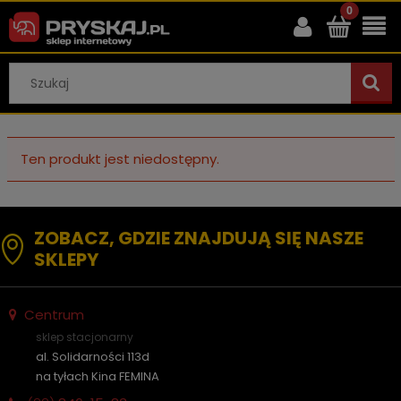
Ten produkt jest niedostępny.
ZOBACZ, GDZIE ZNAJDUJĄ SIĘ NASZE
SKLEPY
Centrum
sklep stacjonarny
al. Solidarności 113d
na tyłach Kina FEMINA