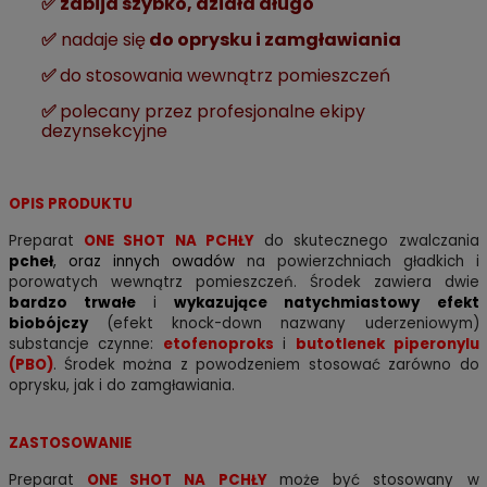
✅ zabija szybko, działa długo
✅
nadaje się
do oprysku i zamgławiania
✅
do stosowania wewnątrz pomieszczeń
✅
polecany przez profesjonalne ekipy
dezynsekcyjne
OPIS PRODUKTU
Preparat
ONE SHOT NA PCHŁY
do skutecznego zwalczania
pcheł
, oraz innych owadów
na powierzchniach gładkich i
porowatych wewnątrz pomieszczeń.
Środek zawiera dwie
bardzo trwałe
i
wykazujące natychmiastowy efekt
biobójczy
(efekt knock-down nazwany uderzeniowym)
substancje czynne:
etofenoproks
i
butotlenek piperonylu
(PBO)
. Środek można z powodzeniem stosować zarówno do
oprysku, jak i do zamgławiania.
ZASTOSOWANIE
Preparat
ONE SHOT NA PCHŁY
może być stosowany w