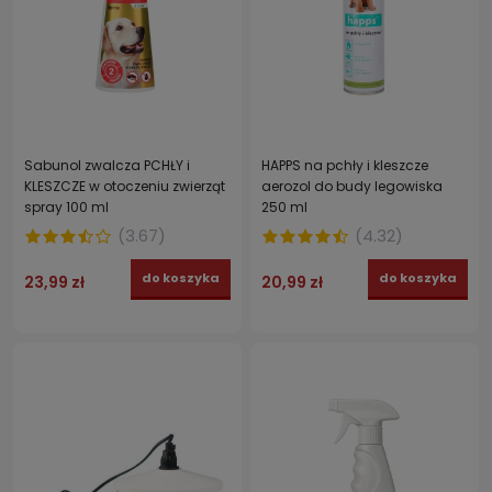
Sabunol zwalcza PCHŁY i
HAPPS na pchły i kleszcze
KLESZCZE w otoczeniu zwierząt
aerozol do budy legowiska
spray 100 ml
250 ml
(
3.67
)
(
4.32
)
do koszyka
do koszyka
23,99 zł
20,99 zł