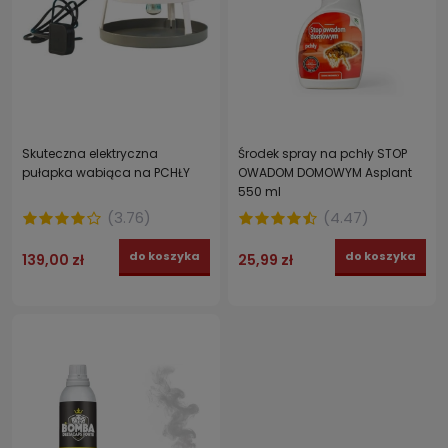
Skuteczna elektryczna
Środek spray na pchły STOP
pułapka wabiąca na PCHŁY
OWADOM DOMOWYM Asplant
550 ml
(
3.76
)
(
4.47
)
do koszyka
do koszyka
139,00 zł
25,99 zł