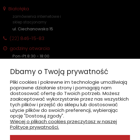
Białołęka
zamówienia internetowe i
sklep stacjonarny
ul. Ciechanowska 15
(22)
846-15-83
godziny otwarcia
Pon-Pt 8:30 - 18:00
Sobota nieczynne
Dbamy o Twoją prywatność
Płatność: gotówka, karta, BLIK
Pliki cookies i pokrewne im technologie umożliwiają
poprawne działanie strony i pomagają nam
zobacz, jak dojechać
dostosować ofertę do Twoich potrzeb. Możesz
zaakceptować wykorzystanie przez nas wszystkich
tych plików i przejść do sklepu lub dostosować
użycie plików do swoich preferencji, wybierając
opcję "Dostosuj zgody".
Więcej o plikach cookies przeczytasz w naszej
INFORMACJE
Polityce prywatności.