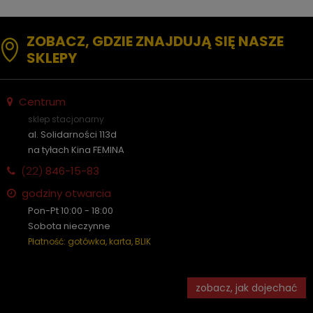
ZOBACZ, GDZIE ZNAJDUJĄ SIĘ NASZE
SKLEPY
Centrum
sklep stacjonarny
al. Solidarności 113d
na tyłach Kina FEMINA
(22)
846-15-83
godziny otwarcia
Pon-Pt 10:00 - 18:00
Sobota nieczynne
Płatność: gotówka, karta, BLIK
zobacz, jak dojechać