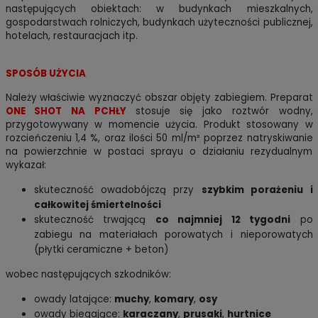
następujących obiektach:
w budynkach mieszkalnych,
gospodarstwach rolniczych, budynkach użyteczności publicznej,
hotelach, restauracjach itp.
SPOSÓB UŻYCIA
Należy właściwie wyznaczyć obszar objęty zabiegiem. Preparat
ONE SHOT NA PCHŁY
stosuje się jako roztwór wodny,
przygotowywany w momencie użycia. Produkt stosowany w
rozcieńczeniu 1,4 %, oraz ilości 50 ml/m² poprzez natryskiwanie
na powierzchnie w postaci sprayu o działaniu rezydualnym
wykazał:
skuteczność owadobójczą przy
szybkim porażeniu i
całkowitej śmiertelności
skuteczność trwającą
co najmniej 12 tygodni
po
zabiegu na materiałach porowatych i nieporowatych
(płytki ceramiczne + beton)
wobec następujących szkodników:
owady latające:
muchy
,
komary
,
osy
owady biegające:
karaczany
,
prusaki
,
hurtnice