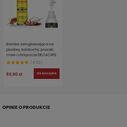
Bomba zamgławiająca na
pluskwy, karaluchy, prusaki,
mole i chrząszcze DELTACAPS
FORTE zabezpiecza do 100 m3
(
4.92
)
do koszyka
59,90 zł