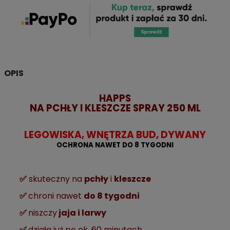
OPIS
HAPPS
NA PCHŁY I KLESZCZE SPRAY 250 ML
LEGOWISKA, WNĘTRZA BUD, DYWANY
OCHRONA NAWET DO 8 TYGODNI
✅
skuteczny na
pchły
i
kleszcze
✅
chroni nawet
do 8 tygodni
✅
niszczy
jaja i larwy
✅
działa już po ok. 60 minutach