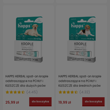
HAPPS HERBAL spot-on krople
HAPPS HERBAL spot-on krople
odstraszające na PCHŁY i
odstraszające na PCHŁY i
KLESZCZE dla dużych psów
KLESZCZE dla średnich psów
(20-40 kg)
(10-20 kg)
(
4.45
)
(
4.32
)
do koszyka
do koszyka
25,99 zł
19,99 zł