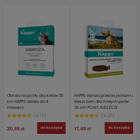
Obroża na pchły dla kotów 35
HAPPS obroża przeciw pchłom i
cm HAPPS działa do 4
kleszczom dla małych psów
miesięcy
35 cm PCHŁY, KLESZCZE
(
4.15
)
(
4.25
)
do koszyka
do koszyka
20,99 zł
17,49 zł