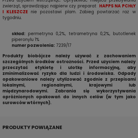
Przed użyciem wstrząsnąć. Opryskiwać miejsca przebywania
zwierząt, sprawdzając najpierw czy preparat
HAPPS NA PCHŁY
I KLESZCZE
nie pozostawi plam. Zabieg powtarzać raz w
tygodniu.
skład:
permetryna 0,2%, tetrametryna 0,2%, butotlenek
piperonylu 1%
numer pozwolenia:
7239/17
Produkty biobójcze należy używać z zachowaniem
szczególnych środków ostrożności. Przed użyciem należy
przeczytać etykietę i ulotkę informacyjną, aby
zminimalizować ryzyko dla ludzi i środowiska. Odpady
opakowaniowe należy utylizować zgodnie z przepisami
lokalnymi, regionalnymi, krajowymi lub
międzynarodowymi. Zabrania się wykorzystywania
opróżnionych opakowań do innych celów (w tym jako
surowców wtórnych).
PRODUKTY POWIĄZANE