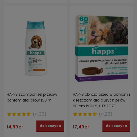
HAPPS szampon żel przeciw
HAPPS obroża przeciw pchłom i
pchłom dla psów 150 ml
kleszczom dla dużych psów
60 cm PCHŁY, KLESZCZE
(
4.30
)
(
4.25
)
do koszyka
do koszyka
14,99 zł
17,49 zł