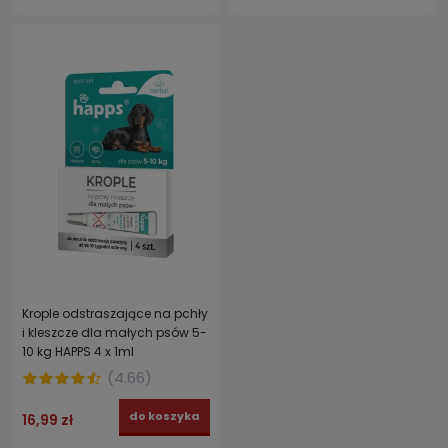
Krople odstraszające na pchły
i kleszcze dla małych psów 5-
10 kg HAPPS 4 x 1ml
(
4.66
)
do koszyka
16,99 zł