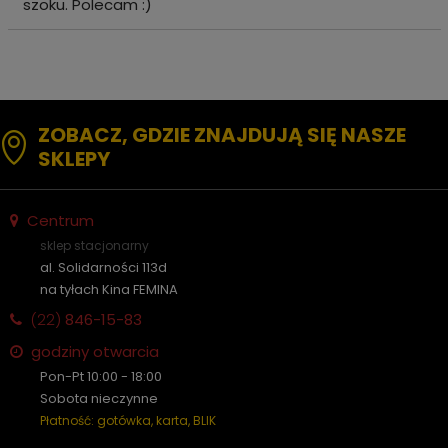
szoku. Polecam :)
ZOBACZ, GDZIE ZNAJDUJĄ SIĘ NASZE
SKLEPY
Centrum
sklep stacjonarny
al. Solidarności 113d
na tyłach Kina FEMINA
(22)
846-15-83
godziny otwarcia
Pon-Pt 10:00 - 18:00
Sobota nieczynne
Płatność: gotówka, karta, BLIK